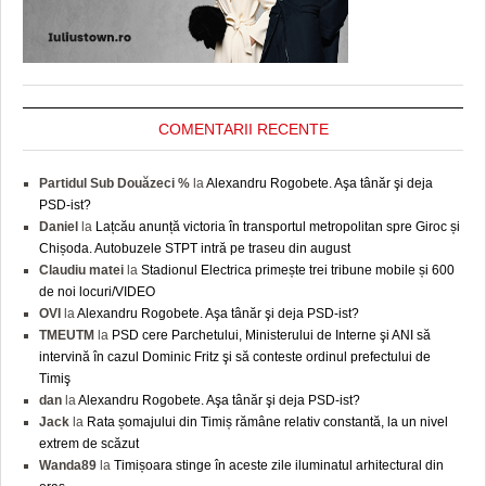
COMENTARII RECENTE
Partidul Sub Douăzeci %
la
Alexandru Rogobete. Aşa tânăr şi deja
PSD-ist?
Daniel
la
Lațcău anunță victoria în transportul metropolitan spre Giroc și
Chișoda. Autobuzele STPT intră pe traseu din august
Claudiu matei
la
Stadionul Electrica primește trei tribune mobile și 600
de noi locuri/VIDEO
OVI
la
Alexandru Rogobete. Aşa tânăr şi deja PSD-ist?
TMEUTM
la
PSD cere Parchetului, Ministerului de Interne şi ANI să
intervină în cazul Dominic Fritz şi să conteste ordinul prefectului de
Timiş
dan
la
Alexandru Rogobete. Aşa tânăr şi deja PSD-ist?
Jack
la
Rata șomajului din Timiș rămâne relativ constantă, la un nivel
extrem de scăzut
Wanda89
la
Timișoara stinge în aceste zile iluminatul arhitectural din