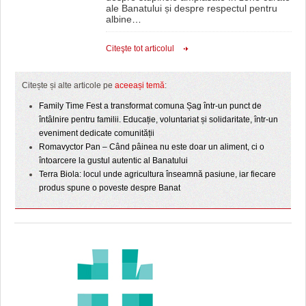
ale Banatului și despre respectul pentru
albine
…
Citeşte tot articolul
Citește și alte articole pe
aceeași temă
:
Family Time Fest a transformat comuna Șag într-un punct de
întâlnire pentru familii. Educație, voluntariat și solidaritate, într-un
eveniment dedicate comunității
Romavyctor Pan – Când pâinea nu este doar un aliment, ci o
întoarcere la gustul autentic al Banatului
Terra Biola: locul unde agricultura înseamnă pasiune, iar fiecare
produs spune o poveste despre Banat