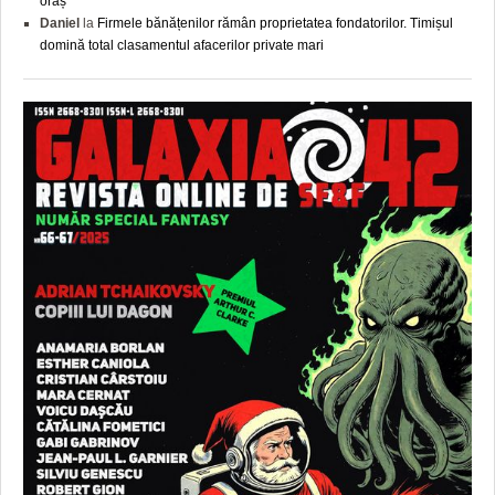
oraș
Daniel
la
Firmele bănățenilor rămân proprietatea fondatorilor. Timișul
domină total clasamentul afacerilor private mari