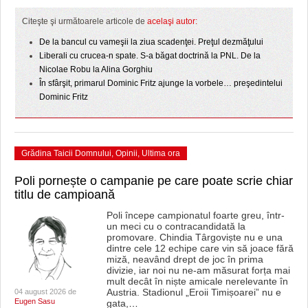
Citeşte şi următoarele articole de
acelaşi autor:
De la bancul cu vameşii la ziua scadenţei. Preţul dezmăţului
Liberali cu crucea-n spate. S-a băgat doctrină la PNL. De la
Nicolae Robu la Alina Gorghiu
În sfârşit, primarul Dominic Fritz ajunge la vorbele… preşedintelui
Dominic Fritz
Grădina Taicii Domnului
,
Opinii
,
Ultima ora
Poli pornește o campanie pe care poate scrie chiar
titlu de campioană
Poli începe campionatul foarte greu, într-
un meci cu o contracandidată la
promovare. Chindia Târgoviște nu e una
dintre cele 12 echipe care vin să joace fără
miză, neavând drept de joc în prima
divizie, iar noi nu ne-am măsurat forța mai
mult decât în niște amicale nerelevante în
Austria. Stadionul „Eroii Timișoarei” nu e
04 august 2026 de
Eugen Sasu
gata,
…