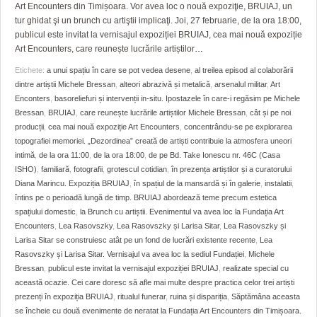
GRĂDINA TAICII DOMNULUI
CRONICĂ DE FILM
ACCIDENTE
Art Encounters din Timișoara. Vor avea loc o nouă expoziţie, BRUIAJ, un
tur ghidat şi un brunch cu artiştii implicaţi. Joi, 27 februarie, de la ora 18:00,
ZIARISTU’ DE TERASĂ
UNDE MERGEM
ANUNŢURI
publicul este invitat la vernisajul expoziției BRUIAJ, cea mai nouă expoziție
Art Encounters, care reunește lucrările artiștilor
…
CU OIŞTEA-N KIERKEGAARD
FILME DOCUMENTARE
INFO SI UTILE
Etichete:
a unui spațiu în care se pot vedea desene
,
al treilea episod al colaborării
dintre artiștii Michele Bressan
,
alteori abrazivă și metalică
,
arsenalul militar
,
Art
FINANŢĂRI DE LA A LA Z
CLIPURI VIDEO
CULTURA
Enconters
,
basoreliefuri și intervenții in-situ. Ipostazele în care-i regăsim pe Michele
Bressan
,
BRUIAJ
,
care reunește lucrările artiștilor Michele Bressan
,
cât și pe noi
PE SURSE
JOCURI ONLINE
INVATAMANT
producții
,
cea mai nouă expoziție Art Encounters
,
concentrându-se pe explorarea
topografiei memoriei. „Dezordinea” creată de artiști contribuie la atmosfera uneori
JUSTITIE
intimă
,
de la ora 11:00
,
de la ora 18:00
,
de pe Bd. Take Ionescu nr. 46C (Casa
ISHO)
,
familiară
,
fotografii
,
grotescul cotidian
,
în prezența artiștilor și a curatorului
FILME DOCUMENTARE
Diana Marincu. Expoziția BRUIAJ
,
în spațiul de la mansardă și în galerie
,
instalatii
,
întins pe o perioadă lungă de timp. BRUIAJ abordează teme precum estetica
CLIPURI VIDEO
spațiului domestic
,
la Brunch cu artiștii. Evenimentul va avea loc la Fundația Art
Encounters
,
Lea Rasovszky
,
Lea Rasovszky și Larisa Sitar
,
Lea Rasovszky și
JOCURI ONLINE
Larisa Sitar se construiesc atât pe un fond de lucrări existente recente
,
Lea
Rasovszky și Larisa Sitar. Vernisajul va avea loc la sediul Fundației
,
Michele
DIVERSE
Bressan
,
publicul este invitat la vernisajul expoziției BRUIAJ
,
realizate special cu
această ocazie. Cei care doresc să afle mai multe despre practica celor trei artiști
FARMACII DIN TIMIŞOARA
prezenți în expoziția BRUIAJ
,
ritualul funerar
,
ruina și dispariția
,
Săptămâna aceasta
se încheie cu două evenimente de neratat la Fundația Art Encounters din Timișoara.