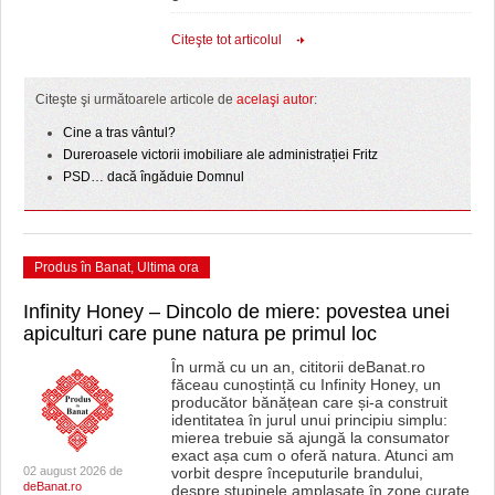
Citeşte tot articolul
Citeşte şi următoarele articole de
acelaşi autor
:
Cine a tras vântul?
Dureroasele victorii imobiliare ale administrației Fritz
PSD… dacă îngăduie Domnul
Produs în Banat
,
Ultima ora
Infinity Honey – Dincolo de miere: povestea unei
apiculturi care pune natura pe primul loc
În urmă cu un an, cititorii deBanat.ro
făceau cunoștință cu Infinity Honey, un
producător bănățean care și-a construit
identitatea în jurul unui principiu simplu:
mierea trebuie să ajungă la consumator
exact așa cum o oferă natura. Atunci am
02 august 2026 de
vorbit despre începuturile brandului,
deBanat.ro
despre stupinele amplasate în zone curate