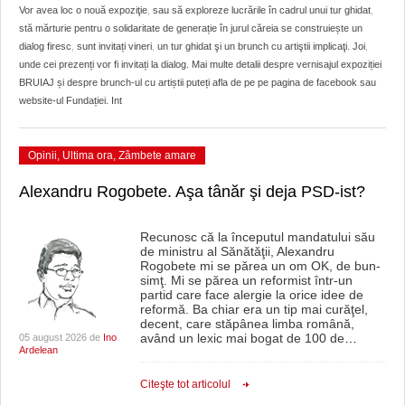
HARTA TIMIŞOAREI
Vor avea loc o nouă expoziţie
,
sau să exploreze lucrările în cadrul unui tur ghidat
,
stă mărturie pentru o solidaritate de generație în jurul căreia se construiește un
LICEE, ŞCOLI ŞI GRĂDINIŢE DIN TIMIŞ
dialog firesc
,
sunt invitați vineri
,
un tur ghidat şi un brunch cu artiştii implicaţi. Joi
,
unde cei prezenți vor fi invitați la dialog. Mai multe detalii despre vernisajul expoziției
PRIMĂRIILE DIN TIMIŞ
BRUIAJ și despre brunch-ul cu artiștii puteți afla de pe pe pagina de facebook sau
website-ul Fundației. Int
SFATUL MEDICULUI
SFATURI JURIDICE
Opinii
,
Ultima ora
,
Zâmbete amare
Alexandru Rogobete. Aşa tânăr şi deja PSD-ist?
Recunosc că la începutul mandatului său
de ministru al Sănătăţii, Alexandru
Rogobete mi se părea un om OK, de bun-
simţ. Mi se părea un reformist într-un
partid care face alergie la orice idee de
reformă. Ba chiar era un tip mai curăţel,
decent, care stăpânea limba română,
având un lexic mai bogat de 100 de
…
05 august 2026 de
Ino
Ardelean
Citeşte tot articolul