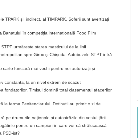
e TPARK și, indirect, al TIMPARK. Șoferii sunt avertizați
 a Banatului în competiția internațională Food Film
? STPT urmărește starea masticului de la linii
 metropolitan spre Giroc și Chișoda. Autobuzele STPT intră
carte funciară mai vechi pentru noi autorizații și
iv constantă, la un nivel extrem de scăzut
 fondatorilor. Timișul domină total clasamentul afacerilor
ă la ferma Penitenciarului. Deținuții au primit o zi de
ieră pe drumurile naționale și autostrăzile din vestul țării
regătirile pentru un campion în care vor să strălucească
a PSD-ist?