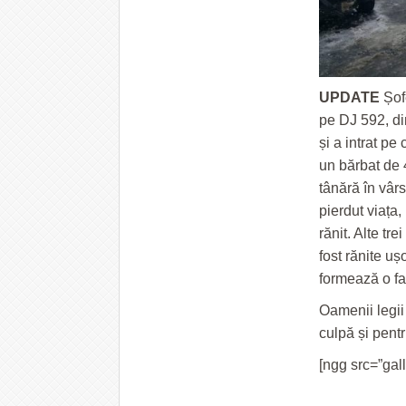
UPDATE
Șof
pe DJ 592, di
și a intrat pe
un bărbat de 4
tânără în vâr
pierdut viața,
rănit. Alte tr
fost rănite uș
formează o fam
Oamenii legii
culpă și pent
[ngg src=”gal