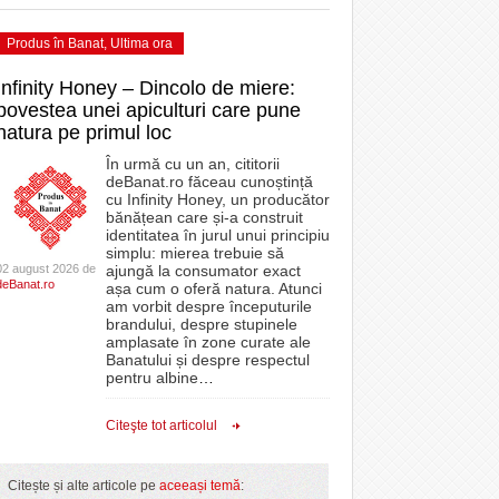
Produs în Banat
,
Ultima ora
Infinity Honey – Dincolo de miere:
povestea unei apiculturi care pune
natura pe primul loc
În urmă cu un an, cititorii
deBanat.ro făceau cunoștință
cu Infinity Honey, un producător
bănățean care și-a construit
identitatea în jurul unui principiu
simplu: mierea trebuie să
02 august 2026 de
ajungă la consumator exact
deBanat.ro
așa cum o oferă natura. Atunci
am vorbit despre începuturile
brandului, despre stupinele
amplasate în zone curate ale
Banatului și despre respectul
pentru albine
…
Citeşte tot articolul
Citește și alte articole pe
aceeași temă
: