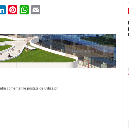
ebook
witter
LinkedIn
Pinterest
WhatsApp
Email
ru comentariile postate de utilizatori.