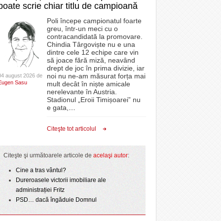
poate scrie chiar titlu de campioană
Poli începe campionatul foarte
greu, într-un meci cu o
contracandidată la promovare.
Chindia Târgoviște nu e una
dintre cele 12 echipe care vin
să joace fără miză, neavând
drept de joc în prima divizie, iar
noi nu ne-am măsurat forța mai
04 august 2026 de
Eugen Sasu
mult decât în niște amicale
nerelevante în Austria.
Stadionul „Eroii Timișoarei” nu
e gata,
…
Citeşte tot articolul
Citeşte şi următoarele articole de
acelaşi autor
:
Cine a tras vântul?
Dureroasele victorii imobiliare ale
administrației Fritz
PSD… dacă îngăduie Domnul