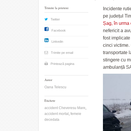
Trimite la prieteni
Incidente rut
pe județul Ti
Twitter
Șag, în urma 
nefericit a av
Facebook
fost implicat
Linkedin
cinci victime.
transportate l
Trimite pe email
stingere cu 
Printează pagina
ambulanță SAJ
Autor
Oana Telescu
Etichete
accident Cheveresu Mare
,
accident mortal
,
femeie
decedata