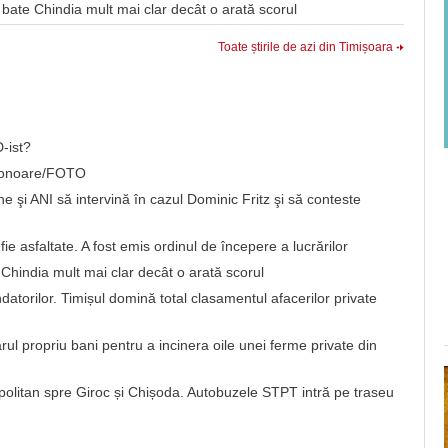
bate Chindia mult mai clar decât o arată scorul
Toate știrile de azi din Timișoara
-ist?
de onoare/FOTO
e şi ANI să intervină în cazul Dominic Fritz şi să conteste
e asfaltate. A fost emis ordinul de începere a lucrărilor
hindia mult mai clar decât o arată scorul
atorilor. Timișul domină total clasamentul afacerilor private
ul propriu bani pentru a incinera oile unei ferme private din
opolitan spre Giroc și Chișoda. Autobuzele STPT intră pe traseu