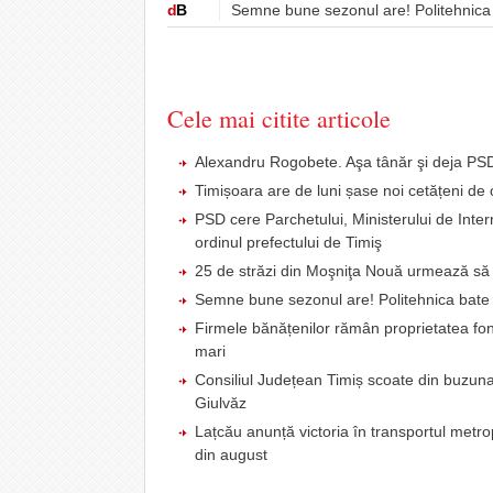
d
B
Semne bune sezonul are! Politehnica 
Cele mai citite articole
Alexandru Rogobete. Aşa tânăr şi deja PSD
Timișoara are de luni șase noi cetățeni 
PSD cere Parchetului, Ministerului de Intern
ordinul prefectului de Timiş
25 de străzi din Moşniţa Nouă urmează să fi
Semne bune sezonul are! Politehnica bate C
Firmele bănățenilor rămân proprietatea fond
mari
Consiliul Județean Timiș scoate din buzunar
Giulvăz
Lațcău anunță victoria în transportul metr
din august