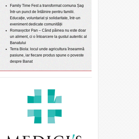
Family Time Fest a transformat comuna Șag
într-un punct de întâlnire pentru familii.
Educație, voluntariat și solidaritate, într-un
eveniment dedicate comunității
Romavyctor Pan – Când pâinea nu este doar
un aliment, ci o întoarcere la gustul autentic al
Banatului
Terra Biola: locul unde agricultura înseamnă
pasiune, iar fiecare produs spune o poveste
despre Banat