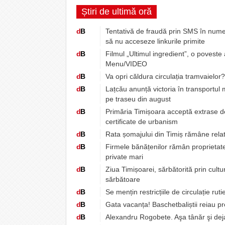
Știri de ultimă oră
d
B
Tentativă de fraudă prin SMS în numel
să nu acceseze linkurile primite
d
B
Filmul „Ultimul ingredient”, o poveste
Menu/VIDEO
d
B
Va opri căldura circulația tramvaielor
d
B
Lațcău anunță victoria în transportul
pe traseu din august
d
B
Primăria Timișoara acceptă extrase de 
certificate de urbanism
d
B
Rata șomajului din Timiș rămâne relat
d
B
Firmele bănățenilor rămân proprietatea
private mari
d
B
Ziua Timișoarei, sărbătorită prin cultur
sărbătoare
d
B
Se mențin restricțiile de circulație rut
d
B
Gata vacanța! Baschetbaliștii reiau p
d
B
Alexandru Rogobete. Aşa tânăr şi dej