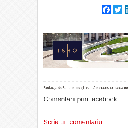
Fac
T
Redacția deBanat.ro nu-și asumă responsabilitatea pent
Comentarii prin facebook
Scrie un comentariu