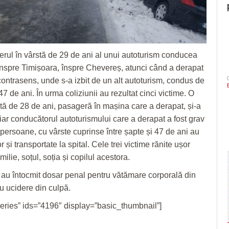
erul în vârstă de 29 de ani al unui autoturism conducea
nspre Timișoara, înspre Chevereș, atunci când a derapat
 contrasens, unde s-a izbit de un alt autoturism, condus de
7 de ani. În urma coliziunii au rezultat cinci victime. O
stă de 28 de ani, pasageră în mașina care a derapat, și-a
 iar conducătorul autoturismului care a derapat a fost grav
ei persoane, cu vârste cuprinse între șapte și 47 de ani au
or și transportate la spital. Cele trei victime rănite ușor
ilie, soțul, soția și copilul acestora.
 au întocmit dosar penal pentru vătămare corporală din
ru ucidere din culpă.
leries” ids=”4196″ display=”basic_thumbnail”]