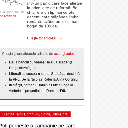
CLIPURI VIDEO
într-un partid care face alergie
- acum 2 zile
- 1
proiectelor derulate de instituție din fonduri
omovare
la orice idee de reformă. Ba
Ziua Timișoarei – City Celebration. Programul
- 11 December 2025
JOCURI ONLINE
europene/FOTO
chiar era un tip mai curăţel,
05 august 2026 de
amentul cu o victorie
- 3 August 2026
Ino Ardelean
ultimei zile
decent, care stăpânea limba
DIVERSE
română, având un lexic mai
- 25 July 2026
ANAF oferă persoanelor fizice posibilitatea să
dicat
odus
bogat de 100 de
…
Sărbătoarea continuă! Zeci de mii de oameni
beneficieze de Declarația Unică 212
FARMACII DIN
învins o echipă de
- 25 November 2025
au celebrat a treia seară la rând Ziua Timișoarei
precompletată
TIMIŞOARA
Citeşte tot articolul
uly 2026
- 2 August 2026
HARTA TIMIŞOAREI
Romanian Business Leaders lansează RBL
View all
- 19 November
Banat, prima filială din vestul țării
NL
LICEE, ŞCOLI ŞI
Citeşte şi următoarele articole de
acelaşi autor:
2025
e la
GRĂDINIŢE DIN TIMIŞ
July
De la bancul cu vameşii la ziua scadenţei.
View all
PRIMĂRIILE DIN TIMIŞ
Preţul dezmăţului
Liberali cu crucea-n spate. S-a băgat doctrină
SFATUL MEDICULUI
la PNL. De la Nicolae Robu la Alina Gorghiu
SFATURI JURIDICE
În sfârşit, primarul Dominic Fritz ajunge la
vorbele… preşedintelui Dominic Fritz
Grădina Taicii Domnului
,
Opinii
,
Ultima ora
Poli pornește o campanie pe care