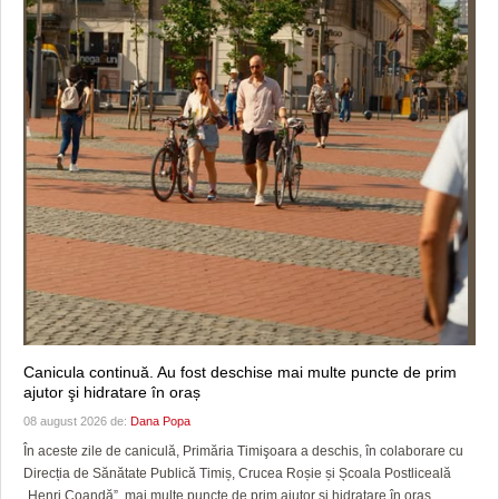
Canicula continuă. Au fost deschise mai multe puncte de prim
ajutor şi hidratare în oraș
08 august 2026 de:
Dana Popa
În aceste zile de caniculă, Primăria Timişoara a deschis, în colaborare cu
Direcția de Sănătate Publică Timiș, Crucea Roșie și Școala Postliceală
„Henri Coandă”, mai multe puncte de prim ajutor și hidratare în oraș.