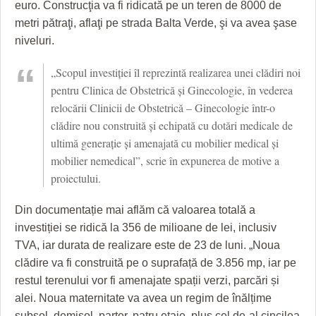
HARTA TIMIŞOAREI
euro. Construcţia va fi ridicată pe un teren de 8000 de
metri pătraţi, aflaţi pe strada Balta Verde, şi va avea şase
LICEE, ŞCOLI ŞI GRĂDINIŢE DIN TIMIŞ
niveluri.
PRIMĂRIILE DIN TIMIŞ
„Scopul investiţiei îl reprezintă realizarea unei clădiri noi
pentru Clinica de Obstetrică și Ginecologie, în vederea
SFATUL MEDICULUI
relocării Clinicii de Obstetrică – Ginecologie într-o
SFATURI JURIDICE
clădire nou construită și echipată cu dotări medicale de
ultimă generație și amenajată cu mobilier medical și
mobilier nemedical”, scrie în expunerea de motive a
proiectului.
Din documentație mai aflăm că valoarea totală a
investiției se ridică la 356 de milioane de lei, inclusiv
TVA, iar durata de realizare este de 23 de luni. „Noua
clădire va fi construită pe o suprafață de 3.856 mp, iar pe
restul terenului vor fi amenajate spații verzi, parcări și
alei. Noua maternitate va avea un regim de înălțime
subsol, demisol, parter, patru etaje, plus cel de-al cincilea