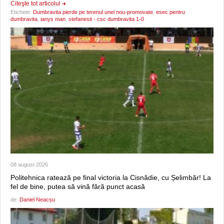
Citeşte tot articolul
Etichete:
Dumbravita pierde pe terenul unei nou-promovate
,
esec pentru
dumbravita
,
ianys man
,
stefanesti - csc dumbravita 1-0
08 august 2026
Politehnica ratează pe final victoria la Cisnădie, cu Șelimbăr! La
fel de bine, putea să vină fără punct acasă
de:
Daniel Neacșu