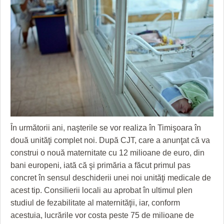
GRĂDINA TAICII DOMNULUI
CRONICĂ DE FILM
ACCIDENTE
ZIARISTU’ DE TERASĂ
UNDE MERGEM
ANUNŢURI
CU OIŞTEA-N KIERKEGAARD
FILME DOCUMENTARE
INFO SI UTILE
FINANŢĂRI DE LA A LA Z
CLIPURI VIDEO
CULTURA
PE SURSE
JOCURI ONLINE
INVATAMANT
JUSTITIE
FILME DOCUMENTARE
În următorii ani, naşterile se vor realiza în Timişoara în
două unităţi complet noi. După CJT, care a anunţat că va
CLIPURI VIDEO
construi o nouă maternitate cu 12 milioane de euro, din
bani europeni, iată că şi primăria a făcut primul pas
JOCURI ONLINE
concret în sensul deschiderii unei noi unităţi medicale de
DIVERSE
acest tip. Consilierii locali au aprobat în ultimul plen
studiul de fezabilitate al maternităţii, iar, conform
FARMACII DIN TIMIŞOARA
acestuia, lucrările vor costa peste 75 de milioane de