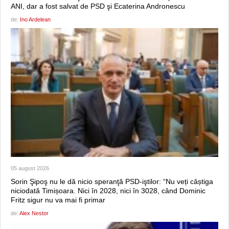
ANI, dar a fost salvat de PSD şi Ecaterina Andronescu
de:
Ino Ardelean
05 august 2026
Sorin Şipoş nu le dă nicio speranţă PSD-iştilor: “Nu veți câștiga
niciodată Timișoara. Nici în 2028, nici în 3028, când Dominic
Fritz sigur nu va mai fi primar
de:
Alex Nestor