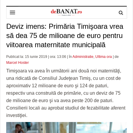
Deviz imens: Primăria Timişoara vrea
HOME
să dea 75 de milioane de euro pentru
ADMINISTRAȚIE
DESPRE NOI
viitoarea maternitate municipală
POLITICĂ
REDACȚIA DEBANAT
PRIMĂRIA TIMIŞOARA
Publicat la: 15 iunie 2019 | ora: 13:06 | în
Administratie
,
Ultima ora
| de
SPORT
POLITICA DE COOKIES
CONSILIUL JUDEŢEAN TIMIŞ
POLITICA
Marcel Hoster
Timişoara va avea în următorii ani două noi maternităţi,
OPINII
POLITICA DE CONFIDENȚIALITATE
PREFECTURA TIMIŞ
POLI TIMISOARA
una ridicată de Consiliul Judeţean Timiş, cu un cost de
aproximativ 12 milioane de euro şi 124 de paturi,
TIMP LIBER ȘI CULTURĂ
FOTBAL JUDETEAN
DOSARELE DEBANAT
respectiv una construită de primărie, cu un deviz de 75
ECONOMIC
ALTE SPORTURI
ETICA LUCIDITĂȚII ASISTATE
TIMP LIBER
de milioane de euro şi va avea peste 200 de paturi.
Consilierii locali au aprobat studiul de fezabilitate aferent
SĂNĂTATE
JURNAL DE CAMPANIE
ULTRAMARIN VA RECOMANDA
AFACERI
investiţiei.
MAI MULTE
ZÂMBETE AMARE
CULTURA