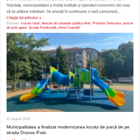
Totodatp, municipalitatea a invitat instituții și operatori economici din oraș
să se alăture inițiativei. Se anunță în continuare o vară caniculară,...
Citeşte tot articolul
Etichete:
crucea rosie
,
directia de sanatate publica timis
,
Primaria Timisoara
,
puncte
de prim ajutor
,
Școala Postliceală „Henri Coandă”
07 august 2026
Municipalitatea a finalizat modernizarea locului de joacă de pe
strada Orșova /Foto