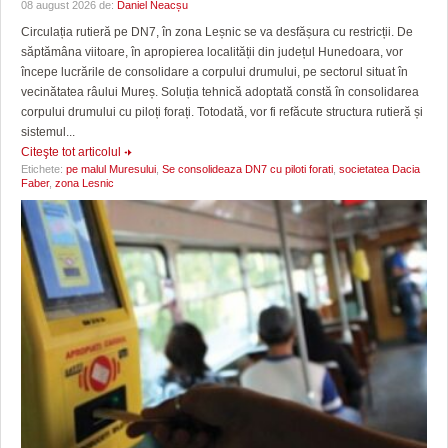
08 august 2026 de:
Daniel Neacșu
Circulația rutieră pe DN7, în zona Leșnic se va desfășura cu restricții. De
săptămâna viitoare, în apropierea localității din județul Hunedoara, vor
începe lucrările de consolidare a corpului drumului, pe sectorul situat în
vecinătatea râului Mureș. Soluția tehnică adoptată constă în consolidarea
corpului drumului cu piloți forați. Totodată, vor fi refăcute structura rutieră și
sistemul...
Citeşte tot articolul
Etichete:
pe malul Muresului
,
Se consolideaza DN7 cu piloti forati
,
societatea Dacia
Faber
,
zona Lesnic