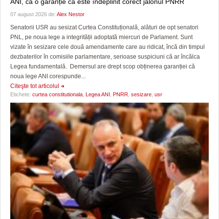
ANI, ca o garanție că este îndeplinit corect jalonul PNRR
07 august 2026 de:
Alex Nestor
Senatorii USR au sesizat Curtea Constituțională, alături de opt senatori
PNL, pe noua lege a integrității adoptată miercuri de Parlament. Sunt
vizate în sesizare cele două amendamente care au ridicat, încă din timpul
dezbaterilor în comisiile parlamentare, serioase suspiciuni că ar încălca
Legea fundamentală. Demersul are drept scop obținerea garanției că
noua lege ANI corespunde...
Citeşte tot articolul
Etichete:
curtea constitutionala
,
Legea ANI
,
PNRR
,
sesizare
,
usr