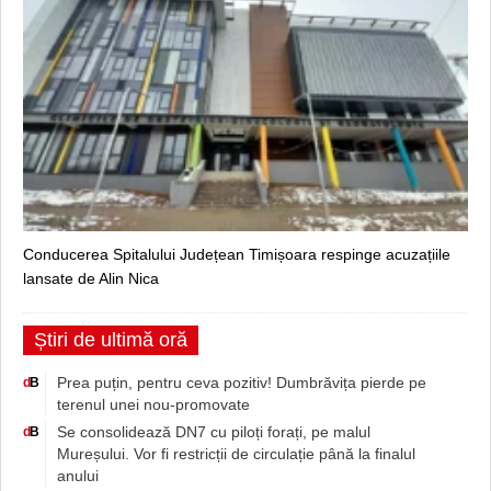
Conducerea Spitalului Județean Timișoara respinge acuzațiile
lansate de Alin Nica
Știri de ultimă oră
Prea puțin, pentru ceva pozitiv! Dumbrăvița pierde pe
d
B
terenul unei nou-promovate
Se consolidează DN7 cu piloți forați, pe malul
d
B
Mureșului. Vor fi restricții de circulație până la finalul
anului