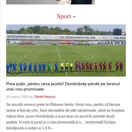
Sport
Prea puțin, pentru ceva pozitiv! Dumbrăvița pierde pe terenul
unei nou-promovate
08 august 2026 de:
Daniel Neacșu
Se anunță vremuri grele la Pădurea Verde. Nimic nou, pentru că fiecare
sezon a fost de chin. Spre deosebire de alte campionate, când se începea
măcar bine, acum Dumbrăvița a scos doar un punct în primele două
partide, în care a jucat cu o nou-promovată și o… rechemată! Echipa
bănățeană a cedat cu 1-0 în...