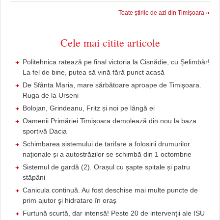
Toate știrile de azi din Timișoara
Cele mai citite articole
Politehnica ratează pe final victoria la Cisnădie, cu Șelimbăr!
La fel de bine, putea să vină fără punct acasă
De Sfânta Maria, mare sărbătoare aproape de Timişoara.
Ruga de la Urseni
Bolojan, Grindeanu, Fritz și noi pe lângă ei
Oamenii Primăriei Timișoara demolează din nou la baza
sportivă Dacia
Schimbarea sistemului de tarifare a folosirii drumurilor
naționale și a autostrăzilor se schimbă din 1 octombrie
Sistemul de gardă (2). Orașul cu șapte spitale și patru
stăpâni
Canicula continuă. Au fost deschise mai multe puncte de
prim ajutor şi hidratare în oraș
Furtună scurtă, dar intensă! Peste 20 de intervenții ale ISU