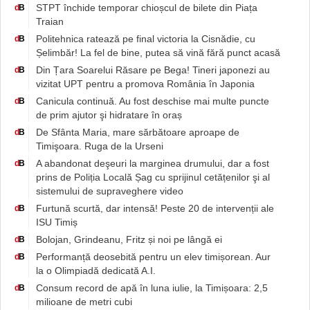
STPT închide temporar chioșcul de bilete din Piața
d
B
Traian
Politehnica ratează pe final victoria la Cisnădie, cu
d
B
Șelimbăr! La fel de bine, putea să vină fără punct acasă
Din Țara Soarelui Răsare pe Bega! Tineri japonezi au
d
B
vizitat UPT pentru a promova România în Japonia
Canicula continuă. Au fost deschise mai multe puncte
d
B
de prim ajutor şi hidratare în oraș
De Sfânta Maria, mare sărbătoare aproape de
d
B
Timişoara. Ruga de la Urseni
A abandonat deşeuri la marginea drumului, dar a fost
d
B
prins de Poliția Locală Șag cu sprijinul cetățenilor şi al
sistemului de supraveghere video
Furtună scurtă, dar intensă! Peste 20 de intervenții ale
d
B
ISU Timiș
Bolojan, Grindeanu, Fritz și noi pe lângă ei
d
B
Performanță deosebită pentru un elev timișorean. Aur
d
B
la o Olimpiadă dedicată A.I.
Consum record de apă în luna iulie, la Timișoara: 2,5
d
B
milioane de metri cubi