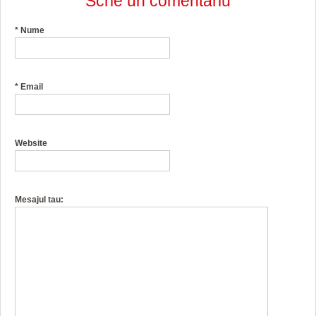
Scrie un comentariu
*
Nume
*
Email
Website
Mesajul tau: