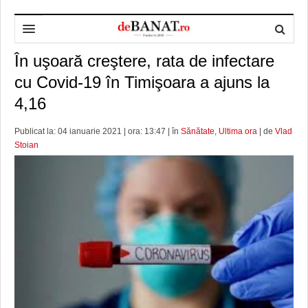
În uşoară creştere, rata de infectare
HOME
cu Covid-19 în Timişoara a ajuns la
ADMINISTRAȚIE
DESPRE NOI
4,16
POLITICĂ
REDACȚIA DEBANAT
PRIMĂRIA TIMIŞOARA
Publicat la: 04 ianuarie 2021 | ora: 13:47 | în
Sănătate
,
Ultima ora
| de
Vlad
SPORT
POLITICA DE COOKIES
CONSILIUL JUDEŢEAN TIMIŞ
POLITICA
Stoian
OPINII
POLITICA DE CONFIDENȚIALITATE
PREFECTURA TIMIŞ
POLI TIMISOARA
TIMP LIBER ȘI CULTURĂ
FOTBAL JUDETEAN
DOSARELE DEBANAT
ECONOMIC
ALTE SPORTURI
ETICA LUCIDITĂȚII ASISTATE
TIMP LIBER
SĂNĂTATE
JURNAL DE CAMPANIE
ULTRAMARIN VA RECOMANDA
AFACERI
MAI MULTE
ZÂMBETE AMARE
CULTURA