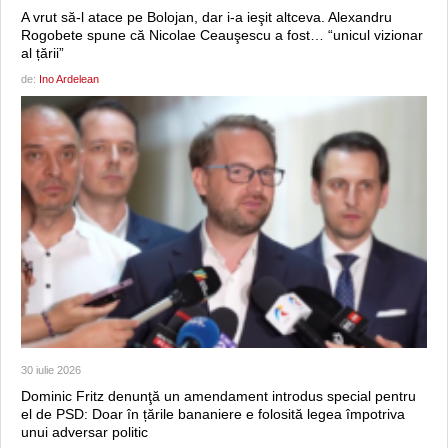
A vrut să-l atace pe Bolojan, dar i-a ieşit altceva. Alexandru
Rogobete spune că Nicolae Ceauşescu a fost… “unicul vizionar
al țării”
de:
Ino Ardelean
30 iulie 2026
Dominic Fritz denunţă un amendament introdus special pentru
el de PSD: Doar în țările bananiere e folosită legea împotriva
unui adversar politic