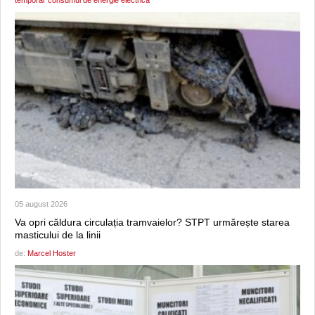
05 august 2026
Va opri căldura circulația tramvaielor? STPT urmărește starea
masticului de la linii
de:
Marcel Hoster