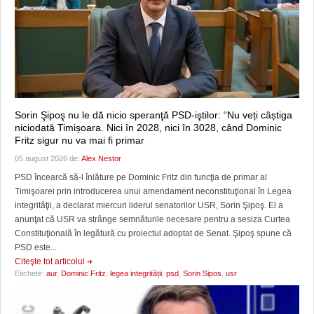
Sorin Şipoş nu le dă nicio speranţă PSD-iştilor: “Nu veți câștiga
niciodată Timișoara. Nici în 2028, nici în 3028, când Dominic
Fritz sigur nu va mai fi primar
05 august 2026 de:
Alex Nestor
PSD încearcă să-l înlăture pe Dominic Fritz din funcţia de primar al
Timişoarei prin introducerea unui amendament neconstituţional în Legea
integrităţii, a declarat miercuri liderul senatorilor USR, Sorin Şipoş. El a
anunţat că USR va strânge semnăturile necesare pentru a sesiza Curtea
Constituţională în legătură cu proiectul adoptat de Senat. Şipoş spune că
PSD este...
Citeşte tot articolul
Etichete:
aur
,
Dominic Fritz
,
legea integrității
,
psd
,
Sorin Sipos
,
usr