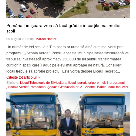
Primăria Timișoara vrea să facă grădini în curțile mai multor
școli
05 august 2026 de:
Marcel Hoster
Un număr de trei școli din Timișoara ar urma să aibă curți mai verzi prin
programul „iȘcoala Verde”. Pentru aceasta, municipalitatea timișoreană va
trebui să investească aproximativ 350.000 de lei pentru transformarea
curților în spații care îi aduc pe elevi mai aproape de natură. Consilierii
locali trebuie să aprobe proiectul. Este vorba despre Liceul Teoretic...
Citeşte tot articolul
Etichete:
Liceul Tehnologic de Silvicultura
,
liceul teoretic grigore moisil
,
programul
„iScoala Verde”
,
romocean
,
Școala Gimnaziala nr. 21 Vicentiu Babes
,
scoli mai verzi