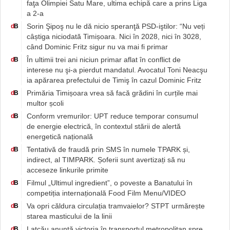
faţa Olimpiei Satu Mare, ultima echipă care a prins Liga
a 2-a
Sorin Şipoş nu le dă nicio speranţă PSD-iştilor: “Nu veți
d
B
câștiga niciodată Timișoara. Nici în 2028, nici în 3028,
când Dominic Fritz sigur nu va mai fi primar
În ultimii trei ani niciun primar aflat în conflict de
d
B
interese nu şi-a pierdut mandatul. Avocatul Toni Neacşu
ia apărarea prefectului de Timiş în cazul Dominic Fritz
Primăria Timișoara vrea să facă grădini în curțile mai
d
B
multor școli
Conform vremurilor: UPT reduce temporar consumul
d
B
de energie electrică, în contextul stării de alertă
energetică națională
Tentativă de fraudă prin SMS în numele TPARK și,
d
B
indirect, al TIMPARK. Șoferii sunt avertizați să nu
acceseze linkurile primite
Filmul „Ultimul ingredient”, o poveste a Banatului în
d
B
competiția internațională Food Film Menu/VIDEO
Va opri căldura circulația tramvaielor? STPT urmărește
d
B
starea masticului de la linii
Lațcău anunță victoria în transportul metropolitan spre
d
B