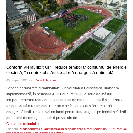
Conform vremurilor: UPT reduce temporar consumul de energie
electrică, în contextul stării de alertă energetică națională
05 august 2026 de:
Daniel Neacșu
Gest de normalitate și solidaritate. Universitatea Politehnica Timișoara
implementează, în perioada 4 –31 august 2026, o serie de măsuri
temporare pentru reducerea consumului de energie electrică și utilizarea
responsabilă a resurselor. Decizia vine în contextul stării de alertă
energetică instituite la nivel național pentru luna august, pe fondul scăderii
producției de energie electrică provocate de...
Citeşte tot articolul
Etichete:
sustenabilitate si administrarea responsabila a resurselor
,
upt
,
UPT reduce
temporar consumul de energie electrica