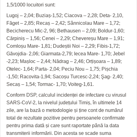
HARTA TIMIŞOAREI
1,5/1000 locuitori sunt:
LICEE, ŞCOLI ŞI GRĂDINIŢE DIN TIMIŞ
Lugoj – 2,04; Buziaș-1,52; Ciacova – 2,28; Deta- 2,10,
Făget – 2,85; Recaș – 2,42; Sânnicolau Mare – 1,72;
PRIMĂRIILE DIN TIMIŞ
Becicherecu Mic-2, 96; Bethausen – 2,09; Boldur-1,60;
Cărpiniș – 1,56; Cenei – 2,29; Chevereșu Mare – 1,91;
SFATUL MEDICULUI
Comloșu Mare- 1,81; Dudeștii Noi – 2,29; Fibis-1,72;
SFATURI JURIDICE
Găvojdia- 2,06; Giarmata-2,79; Iecea Mare- 1,70; Jebel
-2,23; Mașloc – 2,44; Nădrag – 2,46; Orțișoara – 1,89;
Otelec- 1,64; Parta- 2,04; Peciu Nou – 1,75; Pișchia
-1,50; Racovita-1,94; Sacoșu Turcesc-2,24; Şag- 2,40;
Secaș – 1,54; Tormac- 1,70; Voiteg-1,61.
Conform DSP, calculul incidenței de infectare cu virusul
SARS-CoV-2, la nivelul județului Timiș, în ultimele 14
zile, are la bază o metodologie și ține cont de numărul
total de rezultate pozitive pentru persoanele confirmate
pentru prima dată și care sunt raportate până la data
transmiterii informării. Din acesta se scade suma