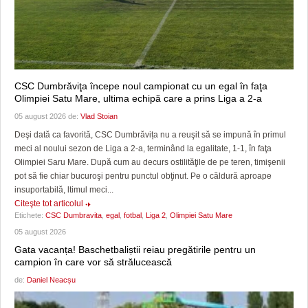
CSC Dumbrăviţa începe noul campionat cu un egal în faţa
Olimpiei Satu Mare, ultima echipă care a prins Liga a 2-a
05 august 2026 de:
Vlad Stoian
Deşi dată ca favorită, CSC Dumbrăvița nu a reuşit să se impună în primul
meci al noului sezon de Liga a 2-a, terminând la egalitate, 1-1, în faţa
Olimpiei Saru Mare. După cum au decurs ostilităţile de pe teren, timişenii
pot să fie chiar bucuroşi pentru punctul obţinut. Pe o căldură aproape
insuportabilă, ltimul meci...
Citeşte tot articolul
Etichete:
CSC Dumbravita
,
egal
,
fotbal
,
Liga 2
,
Olimpiei Satu Mare
05 august 2026
Gata vacanța! Baschetbaliștii reiau pregătirile pentru un
campion în care vor să strălucească
de:
Daniel Neacșu