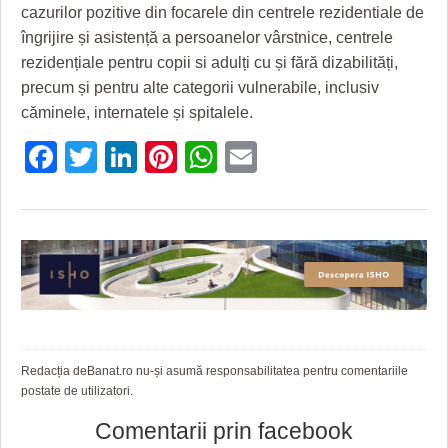
cazurilor pozitive din focarele din centrele rezidentiale de
îngrijire și asistență a persoanelor vârstnice, centrele
rezidențiale pentru copii si adulți cu și fără dizabilități,
precum și pentru alte categorii vulnerabile, inclusiv
căminele, internatele și spitalele.
Facebook
Twitter
LinkedIn
Pinterest
WhatsApp
Email
Redacția deBanat.ro nu-și asumă responsabilitatea pentru comentariile
postate de utilizatori.
Comentarii prin facebook