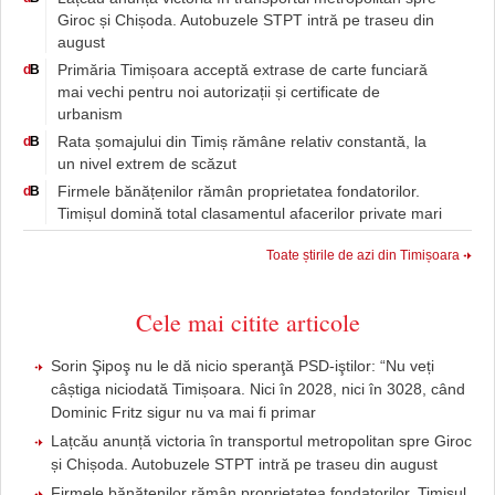
Giroc și Chișoda. Autobuzele STPT intră pe traseu din
august
Primăria Timișoara acceptă extrase de carte funciară
d
B
mai vechi pentru noi autorizații și certificate de
urbanism
Rata șomajului din Timiș rămâne relativ constantă, la
d
B
un nivel extrem de scăzut
Firmele bănățenilor rămân proprietatea fondatorilor.
d
B
Timișul domină total clasamentul afacerilor private mari
Toate știrile de azi din Timișoara
Cele mai citite articole
Sorin Şipoş nu le dă nicio speranţă PSD-iştilor: “Nu veți
câștiga niciodată Timișoara. Nici în 2028, nici în 3028, când
Dominic Fritz sigur nu va mai fi primar
Lațcău anunță victoria în transportul metropolitan spre Giroc
și Chișoda. Autobuzele STPT intră pe traseu din august
Firmele bănățenilor rămân proprietatea fondatorilor. Timișul