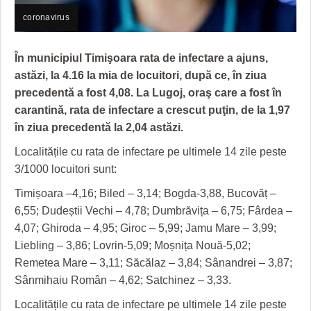
GRĂDINA TAICII DOMNULUI
CRONICĂ DE FILM
ACCIDENTE
coronavirus
ZIARISTU’ DE TERASĂ
UNDE MERGEM
ANUNŢURI
În municipiul Timişoara rata de infectare a ajuns,
CU OIŞTEA-N KIERKEGAARD
FILME DOCUMENTARE
INFO SI UTILE
astăzi, la 4.16 la mia de locuitori, după ce, în ziua
FINANŢĂRI DE LA A LA Z
CLIPURI VIDEO
CULTURA
precedentă a fost 4,08. La Lugoj, oraş care a fost în
carantină, rata de infectare a crescut puţin, de la 1,97
PE SURSE
JOCURI ONLINE
INVATAMANT
în ziua precedentă la 2,04 astăzi.
JUSTITIE
Localitățile cu rata de infectare pe ultimele 14 zile peste
3/1000 locuitori sunt:
FILME DOCUMENTARE
Timișoara –4,16; Biled – 3,14; Bogda-3,88, Bucovăț –
CLIPURI VIDEO
6,55; Dudeștii Vechi – 4,78; Dumbrăvița – 6,75; Fârdea –
4,07; Ghiroda – 4,95; Giroc – 5,99; Jamu Mare – 3,99;
JOCURI ONLINE
Liebling – 3,86; Lovrin-5,09; Moșnița Nouă-5,02;
DIVERSE
Remetea Mare – 3,11; Săcălaz – 3,84; Sânandrei – 3,87;
Sânmihaiu Român – 4,62; Satchinez – 3,33.
FARMACII DIN TIMIŞOARA
Localitățile cu rata de infectare pe ultimele 14 zile peste