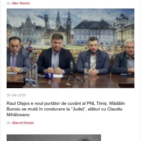
de:
Alex Nestor
30 iulie 2026
Raul Olajos e noul purtător de cuvânt al PNL Timiș. Mădălin
Bunoiu se mută în conducere la “Județ”, alături cu Claudiu
Mihălceanu
de:
Marcel Hoster