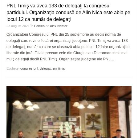
PNL Timiş va avea 133 de delegaţi la congresul
partidului. Organizaţia condusă de Alin Nica este abia pe
locul 12 ca număr de delegaţi
23 august 2021
în
Politica
de
Alex Nestor
Organizatorii Congresului PNL din 25 septembrie au decis norma de
delegaţi care revine fiecărei organizaţii judeţene. PNL Timiş va avea 133
de delegaţi, număr cu care se clasează abia pe locul 12 între organizaţiile
liberale din ţară. Filiale precum cele din Giurgiu sau Teleorman trimit mai
mulţi delegaţi decât PNL Timiş. Organizaţiiţe judeţene ale PNL
…
Etichete:
congres pnl
,
delegati
,
pnl timis