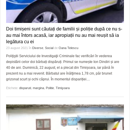
Doi timișeni sunt căutați de familii și poliție după ce nu s-
au mai întors acasă, iar apropiații nu au mai reușit să ia
legătura cu ei
23 august 2021
în
Diverse
,
Social
de
Oana Telescu
Poliţiştii Serviciului de Investigaţii Criminale fac verificări în vederea
depistării celor doi bărbați dispăruți. Primul se numește Ion Dindiri și are
40 de ani. Duminică, 22 august, el a plecat din Timișoara, iar până în
prezent nu a mai revenit. Bărbatul are înălţimea 1,78 cm, păr brunet
grizonat scurt și ochi căprui. În momentul dispariției
…
Etichete:
disparuti
,
margina
,
Politie
,
Timişoara