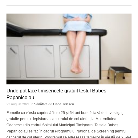
Unde pot face timișencele gratuit testul Babeș
Papanicolau
23 august 2021
în
Sănătate
de
Oana Telescu
Femeile cu vârsta cuprinsă între 25 și 64 ani beneficiază de investigaţii
gratuite pentru depistarea cancerului de col uterin, la Maternitatea
Odobescu din cadrul Spitalului Municipal Timişoara. Testele Babeș
Papanicolau se fac în cadrul Programului Naţional de Screening pentru
cancerul de col uterin. Programul se adresează femeilor în vârstă de 25-64