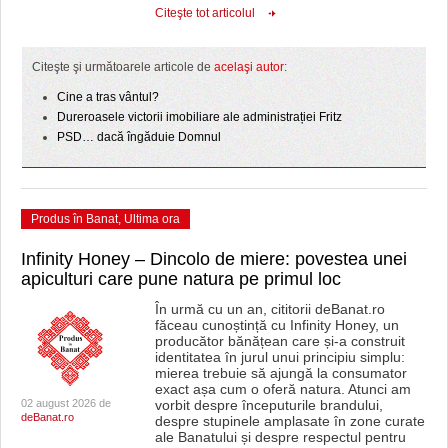
Citeşte tot articolul
Citeşte şi următoarele articole de
acelaşi autor
:
Cine a tras vântul?
Dureroasele victorii imobiliare ale administrației Fritz
PSD… dacă îngăduie Domnul
Produs în Banat
,
Ultima ora
Infinity Honey – Dincolo de miere: povestea unei
apiculturi care pune natura pe primul loc
În urmă cu un an, cititorii deBanat.ro
făceau cunoștință cu Infinity Honey, un
producător bănățean care și-a construit
identitatea în jurul unui principiu simplu:
mierea trebuie să ajungă la consumator
exact așa cum o oferă natura. Atunci am
02 august 2026 de
vorbit despre începuturile brandului,
deBanat.ro
despre stupinele amplasate în zone curate
ale Banatului și despre respectul pentru