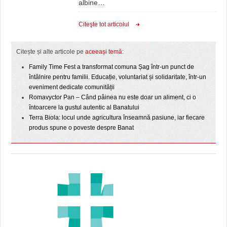
albine
…
Citeşte tot articolul
Citește și alte articole pe
aceeași temă
:
Family Time Fest a transformat comuna Șag într-un punct de
întâlnire pentru familii. Educație, voluntariat și solidaritate, într-un
eveniment dedicate comunității
Romavyctor Pan – Când pâinea nu este doar un aliment, ci o
întoarcere la gustul autentic al Banatului
Terra Biola: locul unde agricultura înseamnă pasiune, iar fiecare
produs spune o poveste despre Banat