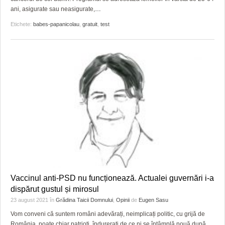
ani, asigurate sau neasigurate,
…
Etichete:
babes-papanicolau
,
gratuit
,
test
Vaccinul anti-PSD nu funcționează. Actualei guvernări i-a
dispărut gustul și mirosul
23 august 2021
în
Grădina Taicii Domnului
,
Opinii
de
Eugen Sasu
Vom conveni că suntem români adevărați, neimplicați politic, cu grijă de
România, poate chiar patrioți, îndurerați de ce ni se întâmplă nouă după