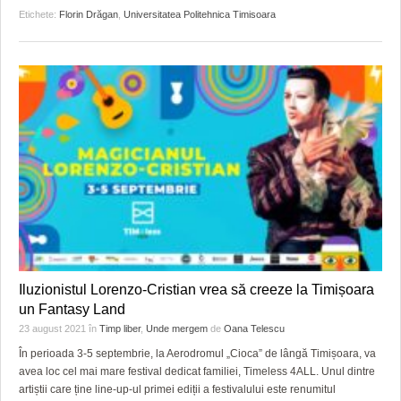
Etichete:
Florin Drăgan
,
Universitatea Politehnica Timisoara
Iluzionistul Lorenzo-Cristian vrea să creeze la Timișoara
un Fantasy Land
23 august 2021
în
Timp liber
,
Unde mergem
de
Oana Telescu
În perioada 3-5 septembrie, la Aerodromul „Cioca” de lângă Timișoara, va
avea loc cel mai mare festival dedicat familiei, Timeless 4ALL. Unul dintre
artiștii care ține line-up-ul primei ediții a festivalului este renumitul