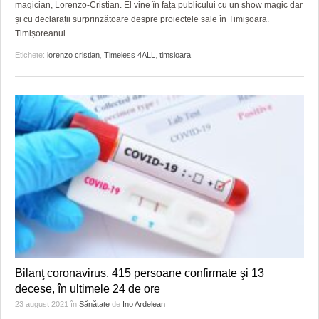
magician, Lorenzo-Cristian. El vine în fața publicului cu un show magic dar
și cu declarații surprinzătoare despre proiectele sale în Timișoara.
Timișoreanul
…
Etichete:
lorenzo cristian
,
Timeless 4ALL
,
timsioara
Bilanţ coronavirus. 415 persoane confirmate şi 13
decese, în ultimele 24 de ore
23 august 2021
în
Sănătate
de
Ino Ardelean