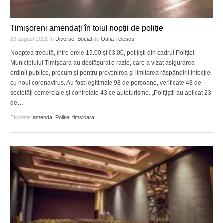
Timișoreni amendați în toiul nopții de poliție
23 august 2021
în
Diverse
,
Social
de
Oana Telescu
Noaptea trecută, între orele 19.00 și 03.00, polițiști din cadrul Poliției
Municipiului Timișoara au desfășurat o razie, care a vizat asigurarea
ordinii publice, precum și pentru prevenirea și limitarea răspândirii infecției
cu noul coronavirus. Au fost legitimate 98 de persoane, verificate 48 de
societăți comerciale și controlate 43 de autoturisme. „Polițiștii au aplicat 23
de
…
Etichete:
amenda
,
Politie
,
timsioara