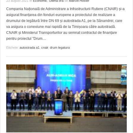
23 august 2021
în
Economic
,
Ultima ora
de
Marcel Hoster
HARTA TIMIŞOAREI
Compania Națională de Administrare a Infrastructurii Rutiere (CNAIR) și-a
LICEE, ŞCOLI ŞI GRĂDINIŢE DIN TIMIŞ
asigurat finanțarea din fonduri europene a proiectului de realizare a
drumului de legătură între DN 69 și autostrada A1, pe la Sânandrei, care
PRIMĂRIILE DIN TIMIŞ
va asigura o conexiune mai rapidă de la Timișoara către autostradă.
CNAIR și Ministerul Transporturilor au semnat contractul de finanțare
SFATUL MEDICULUI
pentru proiectul ”Drum
…
Etichete:
autostrada a1
,
cnair
,
drum legatura
SFATURI JURIDICE