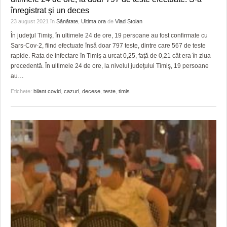
înregistrat şi un deces
23 august 2021
în
Sănătate
,
Ultima ora
de
Vlad Stoian
În judeţul Timiş, în ultimele 24 de ore, 19 persoane au fost confirmate cu
Sars-Cov-2, fiind efectuate însă doar 797 teste, dintre care 567 de teste
rapide. Rata de infectare în Timiş a urcat 0,25, faţă de 0,21 cât era în ziua
precedentă. În ultimele 24 de ore, la nivelul judeţului Timiş, 19 persoane
au
…
Etichete:
bilant covid
,
cazuri
,
decese
,
teste
,
timis