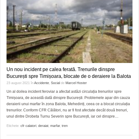
Un nou incident pe calea ferată. Trenurile dinspre
București spre Timișoara, blocate de o deraiere la Balota
23 august 2021
în
Accidente
,
Social
de
Marcel Hoster
Un al doilea incident feroviar a afectat astăzi circulația trenurilor spre
Timișoara, de această dată dinspre București. Problemele apar din cauza
deraierii unui marfar în zona Balota, Mehedinți, ceea ce a blocat circulația
trenurilor. Conform CFR Călători, nu ar fi fost afectate decât două trenuri,
unul dintre Drobeta Turnu Severin spre București, iar cel dinspre
…
Etichete:
cfr calatori
,
deraiat
,
marfar
,
tren