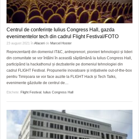
Centrul de conferințe Iulius Congress Hall, gazda
evenimentelor tech din cadrul Flight Festival/FOTO
23 august 2021
în
Afaceri
de
Marcel Hoster
Reprezentanți din domeniul IT&C, antreprenori, pionieri tehnologici și lideri
din comunitate se vor întâlni în această săptămână la Iulius Congress Hall,
participând la hackathonul și dezbaterile pe domeniul tehnologiei din
cadrul FLIGHT Festival. Propunerile inovatoare și inițiativele out-of-the-box
pentru Timișoara se vor face auzite la FLIGHT Hack și Tech Talks,
evenimente găzduite de centrul de
…
Etichete:
Flight Festival
,
Iulius Congress Hall