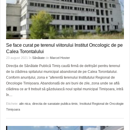
Se face curat pe terenul viitorului Institut Oncologic de pe
Calea Torontalului
23 august 2021
în
Sănătate
de
Marcel Hoster
Direcția de Sănătate Publică Timiș caută firmă de defrișări pentru terenul
de la clădirea spitalului municipal abandonat de pe Calea Torontalului.
Conform anunțului, zona e ”aferentă terenului Institutului Regional de
Oncologie Timișoara. Abandonată de ani buni de zile, zona unde se află
clădirea ce ar fi trebuit să găzduiască noul spital municipal Timișoara, intră
în
…
Etichete:
alin nica
,
directia de sanatate publica timis
,
Institutul Regional de Oncologie
Timișoara