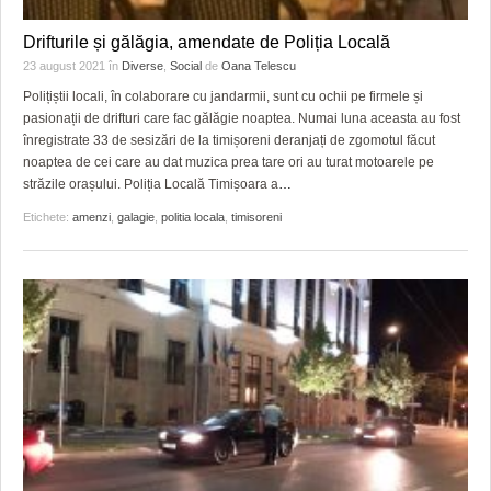
Drifturile și gălăgia, amendate de Poliția Locală
23 august 2021
în
Diverse
,
Social
de
Oana Telescu
Polițiștii locali, în colaborare cu jandarmii, sunt cu ochii pe firmele și
pasionații de drifturi care fac gălăgie noaptea. Numai luna aceasta au fost
înregistrate 33 de sesizări de la timișoreni deranjați de zgomotul făcut
noaptea de cei care au dat muzica prea tare ori au turat motoarele pe
străzile orașului. Poliția Locală Timișoara a
…
Etichete:
amenzi
,
galagie
,
politia locala
,
timisoreni