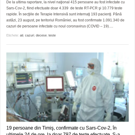
De la ultima raportare, la nivel naţional 415 persoane au fost infectate cu
Sars-Cov-2, fiind efectuate doar 4.339 de teste RT-PCR şi 10.779 teste
rapide. În secţiile de Terapie Intensivă sunt internaţi 193 pacienţi. Până
astăzi, 23 august, pe teritoriul României, au fost confirmate 1.091.340 de
cazuri de persoane infectate cu noul coronavirus (COVID – 19).
…
Etichete:
ati
,
cazuri
,
decese
,
teste
19 persoane din Timiş, confirmate cu Sars-Cov-2, în
ultimele 24 de ore, la doar 797 de teste efectuate. S-a