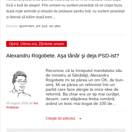
încă o tură de alegeri. Prin urmare nu suntem pesediști să ne crape buza
după niște amnistii și relaxări de pedepse pentru hoți, nu suntem pesediști
și liberali să bălim după bani
…
Etichete:
guvernare
,
pnl
,
psd
,
usr-plus
Opinii
,
Ultima ora
,
Zâmbete amare
Alexandru Rogobete. Aşa tânăr şi deja PSD-ist?
Recunosc că la începutul mandatului său
de ministru al Sănătăţii, Alexandru
Rogobete mi se părea un om OK, de bun-
simţ. Mi se părea un reformist într-un
partid care face alergie la orice idee de
reformă. Ba chiar era un tip mai curăţel,
decent, care stăpânea limba română,
având un lexic mai bogat de 100 de
…
05 august 2026 de
Ino
Ardelean
Citeşte tot articolul