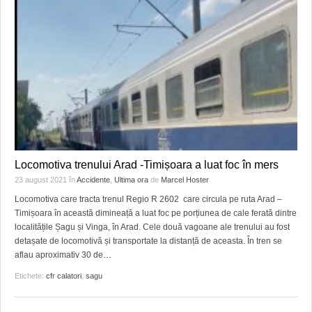
Locomotiva trenului Arad -Timișoara a luat foc în mers
23 august 2021
în
Accidente
,
Ultima ora
de
Marcel Hoster
Locomotiva care tracta trenul Regio R 2602 care circula pe ruta Arad –
Timișoara în această dimineață a luat foc pe porțiunea de cale ferată dintre
localitățile Șagu și Vinga, în Arad. Cele două vagoane ale trenului au fost
detașate de locomotivă și transportate la distanță de aceasta. În tren se
aflau aproximativ 30 de
…
Etichete:
cfr calatori
,
sagu