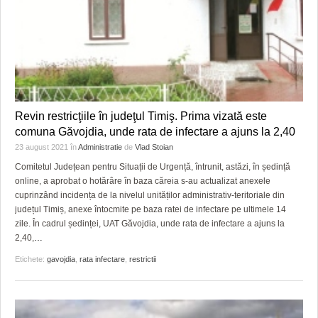
Revin restricţiile în judeţul Timiş. Prima vizată este
comuna Găvojdia, unde rata de infectare a ajuns la 2,40
23 august 2021
în
Administratie
de
Vlad Stoian
Comitetul Județean pentru Situații de Urgență, întrunit, astăzi, în ședință
online, a aprobat o hotărâre în baza căreia s-au actualizat anexele
cuprinzând incidența de la nivelul unităților administrativ-teritoriale din
județul Timiș, anexe întocmite pe baza ratei de infectare pe ultimele 14
zile. În cadrul ședinței, UAT Găvojdia, unde rata de infectare a ajuns la
2,40,
…
Etichete:
gavojdia
,
rata infectare
,
restrictii