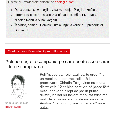
Citeşte şi următoarele articole de
acelaşi autor:
De la bancul cu vameşii la ziua scadenţei. Preţul dezmăţului
Liberali cu crucea-n spate. S-a băgat doctrină la PNL. De la
Nicolae Robu la Alina Gorghiu
În sfârşit, primarul Dominic Fritz ajunge la vorbele… preşedintelui
Dominic Fritz
Grădina Taicii Domnului
,
Opinii
,
Ultima ora
Poli pornește o campanie pe care poate scrie chiar
titlu de campioană
Poli începe campionatul foarte greu, într-
un meci cu o contracandidată la
promovare. Chindia Târgoviște nu e una
dintre cele 12 echipe care vin să joace fără
miză, neavând drept de joc în prima
divizie, iar noi nu ne-am măsurat forța mai
mult decât în niște amicale nerelevante în
Austria. Stadionul „Eroii Timișoarei” nu e
04 august 2026 de
Eugen Sasu
gata,
…