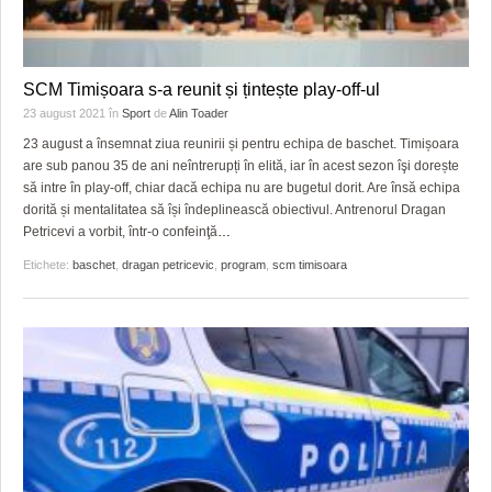
SCM Timișoara s-a reunit și țintește play-off-ul
23 august 2021
în
Sport
de
Alin Toader
23 august a însemnat ziua reunirii și pentru echipa de baschet. Timișoara
are sub panou 35 de ani neîntrerupți în elită, iar în acest sezon îşi dorește
să intre în play-off, chiar dacă echipa nu are bugetul dorit. Are însă echipa
dorită și mentalitatea să își îndeplinească obiectivul. Antrenorul Dragan
Petricevi a vorbit, într-o confeinţă
…
Etichete:
baschet
,
dragan petricevic
,
program
,
scm timisoara