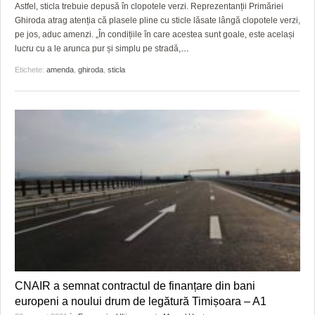
GRĂDINA TAICII DOMNULUI
CRONICĂ DE FILM
ACCIDENTE
Astfel, sticla trebuie depusă în clopotele verzi. Reprezentanții Primăriei
Ghiroda atrag atenția că plasele pline cu sticle lăsate lângă clopotele verzi,
ZIARISTU’ DE TERASĂ
UNDE MERGEM
ANUNŢURI
pe jos, aduc amenzi. „În condițiile în care acestea sunt goale, este același
lucru cu a le arunca pur și simplu pe stradă,
…
CU OIŞTEA-N KIERKEGAARD
FILME DOCUMENTARE
INFO SI UTILE
Etichete:
amenda
,
ghiroda
,
sticla
FINANŢĂRI DE LA A LA Z
CLIPURI VIDEO
CULTURA
PE SURSE
JOCURI ONLINE
INVATAMANT
JUSTITIE
FILME DOCUMENTARE
CLIPURI VIDEO
JOCURI ONLINE
DIVERSE
CNAIR a semnat contractul de finanțare din bani
FARMACII DIN TIMIŞOARA
europeni a noului drum de legătură Timișoara – A1