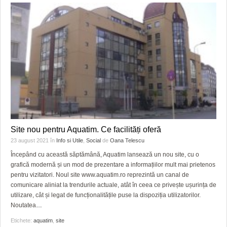
Site nou pentru Aquatim. Ce facilități oferă
23 august 2021
în
Info si Utile
,
Social
de
Oana Telescu
Începând cu această săptămână, Aquatim lansează un nou site, cu o
grafică modernă și un mod de prezentare a informațiilor mult mai prietenos
pentru vizitatori. Noul site www.aquatim.ro reprezintă un canal de
comunicare aliniat la trendurile actuale, atât în ceea ce privește ușurința de
utilizare, cât și legat de funcționalitățile puse la dispoziția utilizatorilor.
Noutatea
…
Etichete:
aquatim
,
site