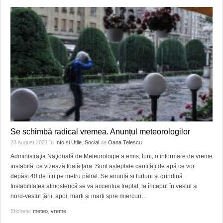
Se schimbă radical vremea. Anunțul meteorologilor
23 august 2021
în
Info si Utile
,
Social
de
Oana Telescu
Administraţia Naţională de Meteorologie a emis, luni, o informare de vreme
instabilă, ce vizează toată ţara. Sunt așteptate cantități de apă ce vor
depăși 40 de litri pe metru pătrat. Se anunță și furtuni și grindină.
Instabilitatea atmosferică se va accentua treptat, la început în vestul și
nord-vestul țării, apoi, marți și marți spre miercuri
…
Etichete:
meteo
,
vreme