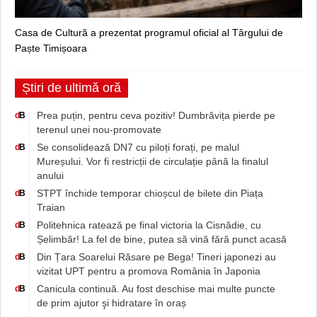
Casa de Cultură a prezentat programul oficial al Târgului de
Paște Timișoara
Știri de ultimă oră
Prea puțin, pentru ceva pozitiv! Dumbrăvița pierde pe
d
B
terenul unei nou-promovate
Se consolidează DN7 cu piloți forați, pe malul
d
B
Mureșului. Vor fi restricții de circulație până la finalul
anului
STPT închide temporar chioșcul de bilete din Piața
d
B
Traian
Politehnica ratează pe final victoria la Cisnădie, cu
d
B
Șelimbăr! La fel de bine, putea să vină fără punct acasă
Din Țara Soarelui Răsare pe Bega! Tineri japonezi au
d
B
vizitat UPT pentru a promova România în Japonia
Canicula continuă. Au fost deschise mai multe puncte
d
B
de prim ajutor şi hidratare în oraș