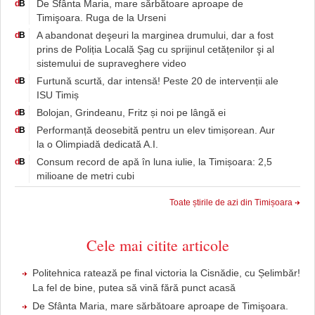
De Sfânta Maria, mare sărbătoare aproape de
d
B
Timişoara. Ruga de la Urseni
A abandonat deşeuri la marginea drumului, dar a fost
d
B
prins de Poliția Locală Șag cu sprijinul cetățenilor şi al
sistemului de supraveghere video
Furtună scurtă, dar intensă! Peste 20 de intervenții ale
d
B
ISU Timiș
Bolojan, Grindeanu, Fritz și noi pe lângă ei
d
B
Performanță deosebită pentru un elev timișorean. Aur
d
B
la o Olimpiadă dedicată A.I.
Consum record de apă în luna iulie, la Timișoara: 2,5
d
B
milioane de metri cubi
Toate știrile de azi din Timișoara
Cele mai citite articole
Politehnica ratează pe final victoria la Cisnădie, cu Șelimbăr!
La fel de bine, putea să vină fără punct acasă
De Sfânta Maria, mare sărbătoare aproape de Timişoara.