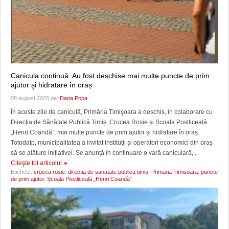
Canicula continuă. Au fost deschise mai multe puncte de prim
ajutor şi hidratare în oraș
08 august 2026 de:
Dana Popa
În aceste zile de caniculă, Primăria Timişoara a deschis, în colaborare cu
Direcția de Sănătate Publică Timiș, Crucea Roșie și Școala Postliceală
„Henri Coandă”, mai multe puncte de prim ajutor și hidratare în oraș.
Totodatp, municipalitatea a invitat instituții și operatori economici din oraș
să se alăture inițiativei. Se anunță în continuare o vară caniculară,...
Citeşte tot articolul
Etichete:
crucea rosie
,
directia de sanatate publica timis
,
Primaria Timisoara
,
puncte
de prim ajutor
,
Școala Postliceală „Henri Coandă”