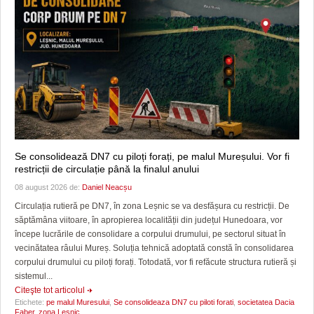
Se consolidează DN7 cu piloți forați, pe malul Mureșului. Vor fi
restricții de circulație până la finalul anului
08 august 2026 de:
Daniel Neacșu
Circulația rutieră pe DN7, în zona Leșnic se va desfășura cu restricții. De
săptămâna viitoare, în apropierea localității din județul Hunedoara, vor
începe lucrările de consolidare a corpului drumului, pe sectorul situat în
vecinătatea râului Mureș. Soluția tehnică adoptată constă în consolidarea
corpului drumului cu piloți forați. Totodată, vor fi refăcute structura rutieră și
sistemul...
Citeşte tot articolul
Etichete:
pe malul Muresului
,
Se consolideaza DN7 cu piloti forati
,
societatea Dacia
Faber
,
zona Lesnic