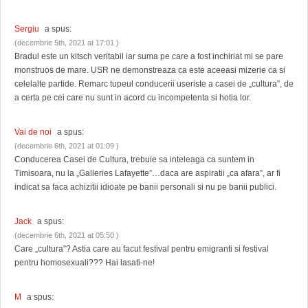
Sergiu
a spus:
(decembrie 5th, 2021 at 17:01 )
Bradul este un kitsch veritabil iar suma pe care a fost inchiriat mi se pare
monstruos de mare. USR ne demonstreaza ca este aceeasi mizerie ca si
celelalte partide. Remarc tupeul conducerii useriste a casei de „cultura”, de
a certa pe cei care nu sunt in acord cu incompetenta si hotia lor.
Vai de noi
a spus:
(decembrie 6th, 2021 at 01:09 )
Conducerea Casei de Cultura, trebuie sa inteleaga ca suntem in
Timisoara, nu la „Galleries Lafayette”…daca are aspiratii „ca afara”, ar fi
indicat sa faca achizitii idioate pe banii personali si nu pe banii publici.
Jack
a spus:
(decembrie 6th, 2021 at 05:50 )
Care „cultura”? Astia care au facut festival pentru emigranti si festival
pentru homosexuali??? Hai lasati-ne!
M
a spus: