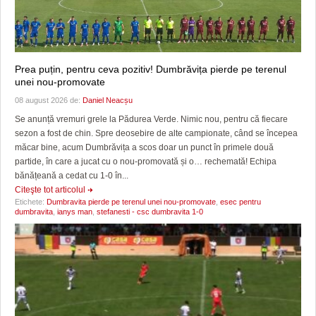
Prea puțin, pentru ceva pozitiv! Dumbrăvița pierde pe terenul
unei nou-promovate
08 august 2026 de:
Daniel Neacșu
Se anunță vremuri grele la Pădurea Verde. Nimic nou, pentru că fiecare
sezon a fost de chin. Spre deosebire de alte campionate, când se începea
măcar bine, acum Dumbrăvița a scos doar un punct în primele două
partide, în care a jucat cu o nou-promovată și o… rechemată! Echipa
bănățeană a cedat cu 1-0 în...
Citeşte tot articolul
Etichete:
Dumbravita pierde pe terenul unei nou-promovate
,
esec pentru
dumbravita
,
ianys man
,
stefanesti - csc dumbravita 1-0