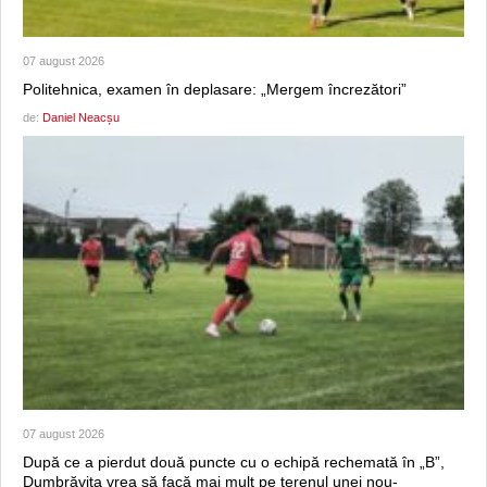
07 august 2026
Politehnica, examen în deplasare: „Mergem încrezători”
de:
Daniel Neacșu
07 august 2026
După ce a pierdut două puncte cu o echipă rechemată în „B”,
Dumbrăvița vrea să facă mai mult pe terenul unei nou-