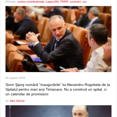
Etichete:
curtea constitutionala
,
Legea ANI
,
PNRR
,
sesizare
,
usr
06 august 2026
Sorin Şipoş numără “inaugurările” lui Alexandru Rogobete de la
Spitalul pentru mari arși Timișoara: Nu a construit un spital, ci
un calendar de promisiuni
de:
Alex Nestor