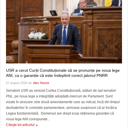
USR a cerut Curții Constituționale să se pronunțe pe noua lege
ANI, ca o garanție că este îndeplinit corect jalonul PNRR
07 august 2026 de:
Alex Nestor
Senatorii USR au sesizat Curtea Constituțională, alături de opt senatori
PNL, pe noua lege a integrității adoptată miercuri de Parlament. Sunt
vizate în sesizare cele două amendamente care au ridicat, încă din timpul
dezbaterilor în comisiile parlamentare, serioase suspiciuni că ar încălca
Legea fundamentală. Demersul are drept scop obținerea garanției că
noua lege ANI corespunde...
Citeşte tot articolul