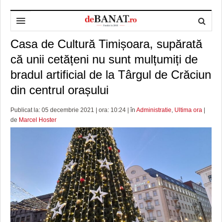
Casa de Cultură Timișoara, supărată
HOME
că unii cetățeni nu sunt mulțumiți de
ADMINISTRAȚIE
DESPRE NOI
bradul artificial de la Târgul de Crăciun
POLITICĂ
REDACȚIA DEBANAT
PRIMĂRIA TIMIŞOARA
din centrul orașului
SPORT
POLITICA DE COOKIES
CONSILIUL JUDEŢEAN TIMIŞ
POLITICA
Publicat la: 05 decembrie 2021 | ora: 10:24 | în
Administratie
,
Ultima ora
|
de
Marcel Hoster
OPINII
POLITICA DE CONFIDENȚIALITATE
PREFECTURA TIMIŞ
POLI TIMISOARA
TIMP LIBER ȘI CULTURĂ
FOTBAL JUDETEAN
DOSARELE DEBANAT
ECONOMIC
ALTE SPORTURI
ETICA LUCIDITĂȚII ASISTATE
TIMP LIBER
SĂNĂTATE
JURNAL DE CAMPANIE
ULTRAMARIN VA RECOMANDA
AFACERI
MAI MULTE
ZÂMBETE AMARE
CULTURA