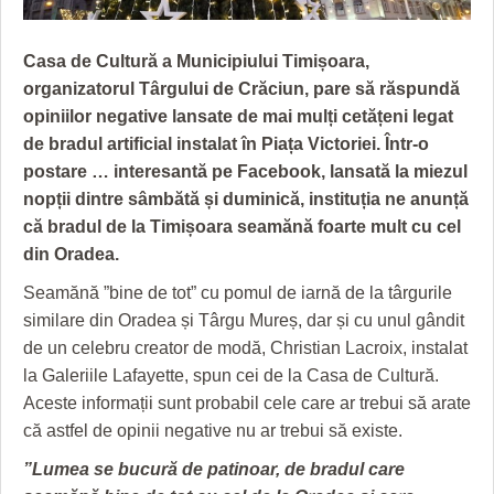
GRĂDINA TAICII DOMNULUI
CRONICĂ DE FILM
ACCIDENTE
ZIARISTU’ DE TERASĂ
UNDE MERGEM
ANUNŢURI
Casa de Cultură a Municipiului Timișoara,
organizatorul Târgului de Crăciun, pare să răspundă
CU OIŞTEA-N KIERKEGAARD
FILME DOCUMENTARE
INFO SI UTILE
opiniilor negative lansate de mai mulți cetățeni legat
FINANŢĂRI DE LA A LA Z
CLIPURI VIDEO
CULTURA
de bradul artificial instalat în Piața Victoriei. Într-o
postare … interesantă pe Facebook, lansată la miezul
PE SURSE
JOCURI ONLINE
INVATAMANT
nopții dintre sâmbătă și duminică, instituția ne anunță
că bradul de la Timișoara seamănă foarte mult cu cel
JUSTITIE
din Oradea.
FILME DOCUMENTARE
Seamănă ”bine de tot” cu pomul de iarnă de la târgurile
similare din Oradea și Târgu Mureș, dar și cu unul gândit
CLIPURI VIDEO
de un celebru creator de modă, Christian Lacroix, instalat
JOCURI ONLINE
la Galeriile Lafayette, spun cei de la Casa de Cultură.
Aceste informații sunt probabil cele care ar trebui să arate
DIVERSE
că astfel de opinii negative nu ar trebui să existe.
FARMACII DIN TIMIŞOARA
”Lumea se bucură de patinoar, de bradul care