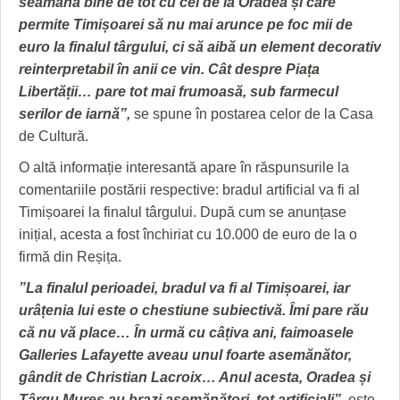
seamănă bine de tot cu cel de la Oradea și care
HARTA TIMIŞOAREI
permite Timișoarei să nu mai arunce pe foc mii de
LICEE, ŞCOLI ŞI GRĂDINIŢE DIN TIMIŞ
euro la finalul târgului, ci să aibă un element decorativ
reinterpretabil în anii ce vin. Cât despre Piața
PRIMĂRIILE DIN TIMIŞ
Libertății… pare tot mai frumoasă, sub farmecul
serilor de iarnă”,
se spune în postarea celor de la Casa
SFATUL MEDICULUI
de Cultură.
SFATURI JURIDICE
O altă informație interesantă apare în răspunsurile la
comentariile postării respective: bradul artificial va fi al
Timișoarei la finalul târgului. După cum se anunțase
inițial, acesta a fost închiriat cu 10.000 de euro de la o
firmă din Reșița.
”La finalul perioadei, bradul va fi al Timișoarei, iar
urâțenia lui este o chestiune subiectivă. Îmi pare rău
că nu vă place… În urmă cu câțiva ani, faimoasele
Galleries Lafayette aveau unul foarte asemănător,
gândit de Christian Lacroix… Anul acesta, Oradea și
Târgu Mureș au brazi asemănători, tot artificiali”,
este