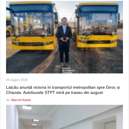
05 august 2026
Lațcău anunță victoria în transportul metropolitan spre Giroc și
Chișoda. Autobuzele STPT intră pe traseu din august
de:
Marcel Hoster