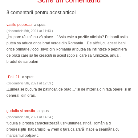
8 comentarii pentru
acest articol
vasile popescu
a spus:
(decembrie 5th, 2021 at 11:43 )
„Îmi pare rău că nu vă place…” Asta este o pozitie oficiala? Pe banii astia
putea sa aduca orice brad verde din Romania…De altfel, cu acesti bani
orice primarie / ocol silvic din Romania ar putea sa infiinteze o pepiniera
de brazi care sa fie crescuti in acest scop si care sa furnizeze, anual,
bradul de sarbatori
Poli 21
a spus:
(decembrie 5th, 2021 at 12:59 )
„Lumea se bucura de patinoar, de brad…” si de mizeria din fata operei si in
general, din oras.
gudulia și prostia
a spus:
(decembrie 5th, 2021 at 14:34 )
fudulia și prostia caracterizează usr=uniunea strică România &
progresișitii=habarnișitii & vrem o țară ca afară=haos & seamănă cu
marxismul bolșevic