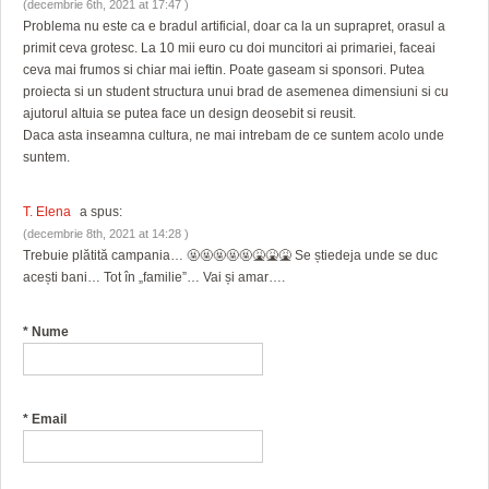
(decembrie 6th, 2021 at 17:47 )
Problema nu este ca e bradul artificial, doar ca la un suprapret, orasul a
primit ceva grotesc. La 10 mii euro cu doi muncitori ai primariei, faceai
ceva mai frumos si chiar mai ieftin. Poate gaseam si sponsori. Putea
proiecta si un student structura unui brad de asemenea dimensiuni si cu
ajutorul altuia se putea face un design deosebit si reusit.
Daca asta inseamna cultura, ne mai intrebam de ce suntem acolo unde
suntem.
T. Elena
a spus:
(decembrie 8th, 2021 at 14:28 )
Trebuie plătită campania… 🤬🤬🤬🤬🤬🤮🤮🤮 Se știedeja unde se duc
acești bani… Tot în „familie”… Vai și amar….
*
Nume
*
Email