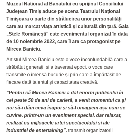
GRĂDINA TAICII DOMNULUI
CRONICĂ DE FILM
ACCIDENTE
Muzeul Național al Banatului cu sprijinul Consiliului
Județean Timiș aduce pe scena Teatrului Național
ZIARISTU’ DE TERASĂ
UNDE MERGEM
ANUNŢURI
Timișoara o parte din strălucirea unor personalități
CU OIŞTEA-N KIERKEGAARD
FILME DOCUMENTARE
INFO SI UTILE
care au marcat viața artistică și culturală din țară. Gala
„Stele Românești” este evenimentul organizat în data
FINANŢĂRI DE LA A LA Z
CLIPURI VIDEO
CULTURA
de 10 noiembrie 2022, care îl are ca protagonist pe
Mircea Baniciu.
PE SURSE
JOCURI ONLINE
INVATAMANT
Artistul Mircea Baniciu este o voce inconfundabilă care a
JUSTITIE
străbătut generații și a traversat epoci, o voce care
transmite o imensă bucurie și prin care a împărtășit de
FILME DOCUMENTARE
fiecare dată talentul și capacitatea creativă.
CLIPURI VIDEO
“Pentru că Mircea Baniciu a dat enorm publicului în
cei peste 50 de ani de carieră, a venit momentul ca şi
JOCURI ONLINE
noi să-i dăm ceva înapoi şi să-l omagiem așa cum se
DIVERSE
cuvine, printr-un un eveniment special, dar relaxat,
realizat cu mijloacele artei spectacolului şi ale
FARMACII DIN TIMIŞOARA
industriei de entertaining”,
transmit organizatorii