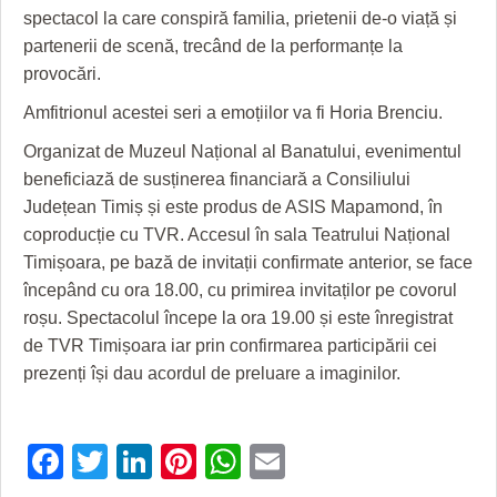
spectacol la care conspiră familia, prietenii de-o viață și
partenerii de scenă, trecând de la performanțe la
provocări.
Amfitrionul acestei seri a emoțiilor va fi Horia Brenciu.
Organizat de Muzeul Național al Banatului, evenimentul
beneficiază de susținerea financiară a Consiliului
Județean Timiș și este produs de ASIS Mapamond, în
coproducție cu TVR. Accesul în sala Teatrului Național
Timișoara, pe bază de invitații confirmate anterior, se face
începând cu ora 18.00, cu primirea invitaților pe covorul
roșu. Spectacolul începe la ora 19.00 și este înregistrat
de TVR Timișoara iar prin confirmarea participării cei
prezenți își dau acordul de preluare a imaginilor.
Facebook
Twitter
LinkedIn
Pinterest
WhatsApp
Email