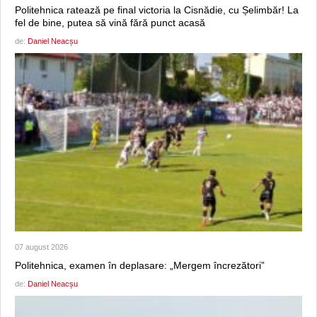
Politehnica ratează pe final victoria la Cisnădie, cu Șelimbăr! La
fel de bine, putea să vină fără punct acasă
de:
Daniel Neacșu
07 august 2026
Politehnica, examen în deplasare: „Mergem încrezători”
de:
Daniel Neacșu