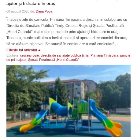
ajutor şi hidratare în oraș
08 august 2026 de:
Dana Popa
În aceste zile de caniculă, Primăria Timişoara a deschis, în colaborare cu
Direcția de Sănătate Publică Timiș, Crucea Roșie și Școala Postliceală
„Henri Coandă”, mai multe puncte de prim ajutor și hidratare în oraș.
Totodatp, municipalitatea a invitat instituții și operatori economici din oraș
să se alăture inițiativei. Se anunță în continuare o vară caniculară,...
Citeşte tot articolul
Etichete:
crucea rosie
,
directia de sanatate publica timis
,
Primaria Timisoara
,
puncte
de prim ajutor
,
Școala Postliceală „Henri Coandă”