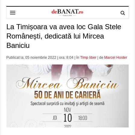
La Timișoara va avea loc Gala Stele
HOME
Românești, dedicată lui Mircea
ADMINISTRAȚIE
DESPRE NOI
Baniciu
POLITICĂ
REDACȚIA DEBANAT
PRIMĂRIA TIMIŞOARA
Publicat la: 05 noiembrie 2022 | ora: 8:04 | în
Timp liber
| de
Marcel Hoster
SPORT
POLITICA DE COOKIES
CONSILIUL JUDEŢEAN TIMIŞ
POLITICA
OPINII
POLITICA DE CONFIDENȚIALITATE
PREFECTURA TIMIŞ
POLI TIMISOARA
TIMP LIBER ȘI CULTURĂ
FOTBAL JUDETEAN
DOSARELE DEBANAT
ECONOMIC
ALTE SPORTURI
ETICA LUCIDITĂȚII ASISTATE
TIMP LIBER
SĂNĂTATE
JURNAL DE CAMPANIE
ULTRAMARIN VA RECOMANDA
AFACERI
MAI MULTE
ZÂMBETE AMARE
CULTURA