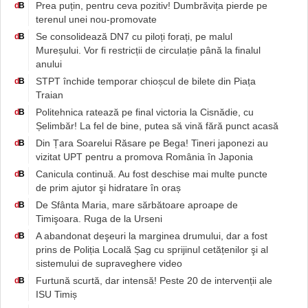
Prea puțin, pentru ceva pozitiv! Dumbrăvița pierde pe
d
B
terenul unei nou-promovate
Se consolidează DN7 cu piloți forați, pe malul
d
B
Mureșului. Vor fi restricții de circulație până la finalul
anului
STPT închide temporar chioșcul de bilete din Piața
d
B
Traian
Politehnica ratează pe final victoria la Cisnădie, cu
d
B
Șelimbăr! La fel de bine, putea să vină fără punct acasă
Din Țara Soarelui Răsare pe Bega! Tineri japonezi au
d
B
vizitat UPT pentru a promova România în Japonia
Canicula continuă. Au fost deschise mai multe puncte
d
B
de prim ajutor şi hidratare în oraș
De Sfânta Maria, mare sărbătoare aproape de
d
B
Timişoara. Ruga de la Urseni
A abandonat deşeuri la marginea drumului, dar a fost
d
B
prins de Poliția Locală Șag cu sprijinul cetățenilor şi al
sistemului de supraveghere video
Furtună scurtă, dar intensă! Peste 20 de intervenții ale
d
B
ISU Timiș