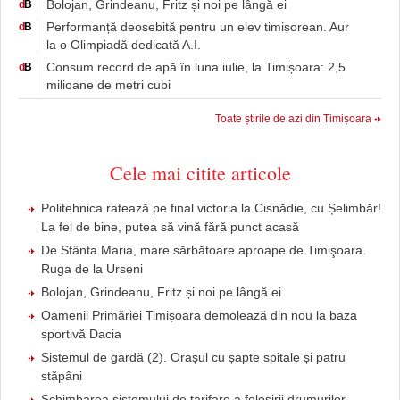
Bolojan, Grindeanu, Fritz și noi pe lângă ei
d
B
Performanță deosebită pentru un elev timișorean. Aur
d
B
la o Olimpiadă dedicată A.I.
Consum record de apă în luna iulie, la Timișoara: 2,5
d
B
milioane de metri cubi
Toate știrile de azi din Timișoara
Cele mai citite articole
Politehnica ratează pe final victoria la Cisnădie, cu Șelimbăr!
La fel de bine, putea să vină fără punct acasă
De Sfânta Maria, mare sărbătoare aproape de Timişoara.
Ruga de la Urseni
Bolojan, Grindeanu, Fritz și noi pe lângă ei
Oamenii Primăriei Timișoara demolează din nou la baza
sportivă Dacia
Sistemul de gardă (2). Orașul cu șapte spitale și patru
stăpâni
Schimbarea sistemului de tarifare a folosirii drumurilor