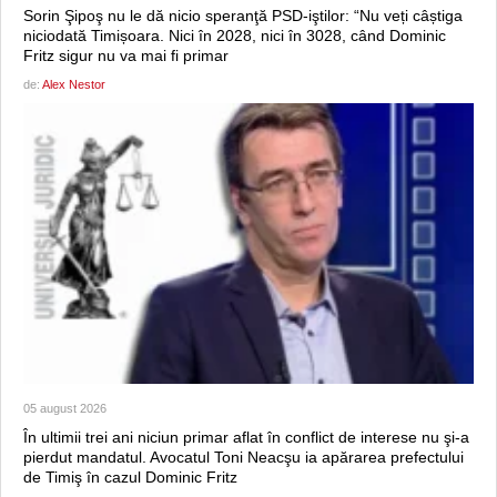
Sorin Şipoş nu le dă nicio speranţă PSD-iştilor: “Nu veți câștiga
niciodată Timișoara. Nici în 2028, nici în 3028, când Dominic
Fritz sigur nu va mai fi primar
de:
Alex Nestor
05 august 2026
În ultimii trei ani niciun primar aflat în conflict de interese nu şi-a
pierdut mandatul. Avocatul Toni Neacşu ia apărarea prefectului
de Timiş în cazul Dominic Fritz