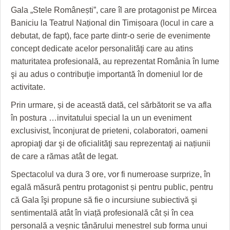
HARTA TIMIŞOAREI
Gala „Stele Românești”, care îl are protagonist pe Mircea
Baniciu la Teatrul Național din Timișoara (locul in care a
LICEE, ŞCOLI ŞI GRĂDINIŢE DIN TIMIŞ
debutat, de fapt), face parte dintr-o serie de evenimente
PRIMĂRIILE DIN TIMIŞ
concept dedicate acelor personalităţi care au atins
maturitatea profesională, au reprezentat România în lume
SFATUL MEDICULUI
şi au adus o contribuţie importantă în domeniul lor de
activitate.
SFATURI JURIDICE
Prin urmare, și de această dată, cel sărbătorit se va afla
în postura …invitatului special la un un eveniment
exclusivist, înconjurat de prieteni, colaboratori, oameni
apropiaţi dar şi de oficialităţi sau reprezentaţi ai națiunii
de care a rămas atât de legat.
Spectacolul va dura 3 ore, vor fi numeroase surprize, în
egală măsură pentru protagonist și pentru public, pentru
că Gala îşi propune să fie o incursiune subiectivă şi
sentimentală atât în viață profesională cât și în cea
personală a veșnic tânărului menestrel sub forma unui