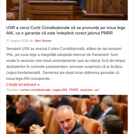
USR a cerut Curții Constituționale să se pronunțe pe noua lege
ANI, ca o garanție că este îndeplinit corect jalonul PNRR
07 august 2026 de:
Alex Nestor
Senatorii USR au sesizat Curtea Constituțională, alături de opt senatori
PNL, pe noua lege a integrității adoptată miercuri de Parlament. Sunt
vizate în sesizare cele două amendamente care au ridicat, încă din timpul
dezbaterilor în comisiile parlamentare, serioase suspiciuni că ar încălca
Legea fundamentală. Demersul are drept scop obținerea garanției că
noua lege ANI corespunde...
Citeşte tot articolul
Etichete:
curtea constitutionala
,
Legea ANI
,
PNRR
,
sesizare
,
usr