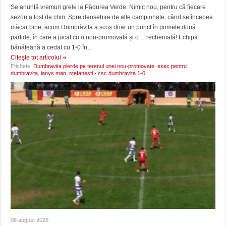
Se anunță vremuri grele la Pădurea Verde. Nimic nou, pentru că fiecare
sezon a fost de chin. Spre deosebire de alte campionate, când se începea
măcar bine, acum Dumbrăvița a scos doar un punct în primele două
partide, în care a jucat cu o nou-promovată și o… rechemată! Echipa
bănățeană a cedat cu 1-0 în...
Citeşte tot articolul
Etichete:
Dumbravita pierde pe terenul unei nou-promovate
,
esec pentru
dumbravita
,
ianys man
,
stefanesti - csc dumbravita 1-0
08 august 2026