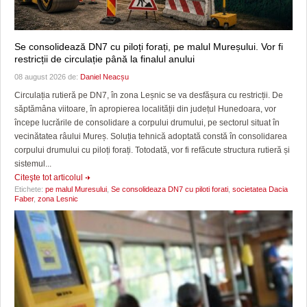
Se consolidează DN7 cu piloți forați, pe malul Mureșului. Vor fi
restricții de circulație până la finalul anului
08 august 2026 de:
Daniel Neacșu
Circulația rutieră pe DN7, în zona Leșnic se va desfășura cu restricții. De
săptămâna viitoare, în apropierea localității din județul Hunedoara, vor
începe lucrările de consolidare a corpului drumului, pe sectorul situat în
vecinătatea râului Mureș. Soluția tehnică adoptată constă în consolidarea
corpului drumului cu piloți forați. Totodată, vor fi refăcute structura rutieră și
sistemul...
Citeşte tot articolul
Etichete:
pe malul Muresului
,
Se consolideaza DN7 cu piloti forati
,
societatea Dacia
Faber
,
zona Lesnic