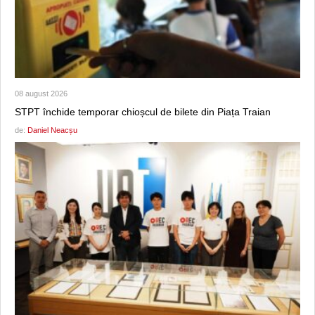
08 august 2026
STPT închide temporar chioșcul de bilete din Piața Traian
de:
Daniel Neacșu