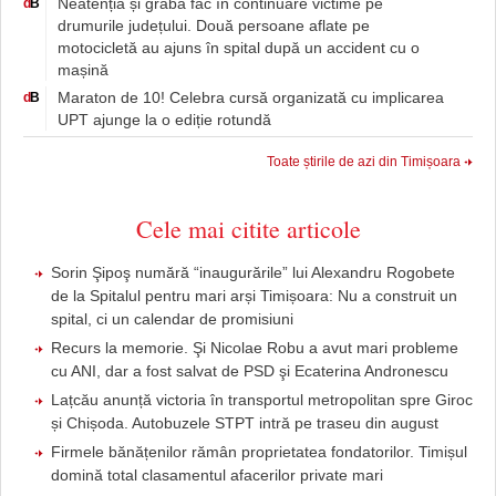
Neatenția și graba fac în continuare victime pe
d
B
drumurile județului. Două persoane aflate pe
motocicletă au ajuns în spital după un accident cu o
mașină
Maraton de 10! Celebra cursă organizată cu implicarea
d
B
UPT ajunge la o ediție rotundă
Toate știrile de azi din Timișoara
Cele mai citite articole
Sorin Şipoş numără “inaugurările” lui Alexandru Rogobete
de la Spitalul pentru mari arși Timișoara: Nu a construit un
spital, ci un calendar de promisiuni
Recurs la memorie. Şi Nicolae Robu a avut mari probleme
cu ANI, dar a fost salvat de PSD şi Ecaterina Andronescu
Lațcău anunță victoria în transportul metropolitan spre Giroc
și Chișoda. Autobuzele STPT intră pe traseu din august
Firmele bănățenilor rămân proprietatea fondatorilor. Timișul
domină total clasamentul afacerilor private mari