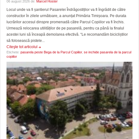
06 august 2026 de:
Marcel Hoster
Locul unde va fi șantierul Pasarelei Îndrăgostiților va fi îngrădit de către
constructor în zilele următoare, a anunțat Primăria Timișoara. Pe durata
lucrărilor accesul dinspre promenadă către Parcul Copiilor va fi închis.
Urmează relocarea utilităților de pe pasarelă, pentru ca până la finalul
acestei luni să înceapă demolarea efectivă. “Le recomandăm bicicliștilor
să folosească pistele...
Citeşte tot articolul
Etichete:
pasarela peste Bega de la Parcul Copiilor
,
se inchide pasarela de la parcul
copiilor