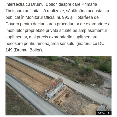
HARTA TIMIŞOAREI
intersecția cu Drumul Boilor, despre care Primăria
Timișoara ar fi uitat să realizeze, săptămâna aceasta s-a
LICEE, ŞCOLI ŞI GRĂDINIŢE DIN TIMIŞ
publicat în Monitorul Oficial nr. 995 și Hotărârea de
PRIMĂRIILE DIN TIMIŞ
Guvern pentru declanșarea procedurilor de expropriere a
imobilelor proprietate privată situate pe amplasamentul
SFATUL MEDICULUI
suplimentar, mai precis exproprierile suplimentare
necesare pentru amenajarea sensului giratoriu cu DC
SFATURI JURIDICE
149 (Drumul Boilor).
DEFAULT