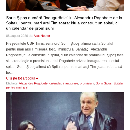
Sorin Şipoş numără “inaugurările” lui Alexandru Rogobete de la
Spitalul pentru mari arși Timișoara: Nu a construit un spital, ci
un calendar de promisiuni
06 august 2026 de:
Alex Nestor
Preşedintele USR Timiş, senatorul Sorin Şipoş, afirmă că, la Spitalul
pentru mari arși Timișoara, fostul ministru al Sănătăţii, Alexandru
Rogobete, nu a construit un spital, ci un calendar de promisiuni. Şipoş face
şi o cronologie a promisiunilor lui Rogobete privind inaugurarea acestui
spital. Sorin Şipoş afirmă că Spitalul pentru mari arși Timișoara trebuia să
fie...
Citeşte tot articolul
Etichete:
Alexandru Rogobete
,
calendar
,
inaugurare
,
promisiuni
,
Sorin Sipos
,
Spitalul
pentru mari arși