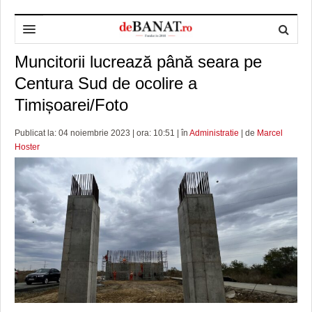
Muncitorii lucrează până seara pe
HOME
Centura Sud de ocolire a
ADMINISTRAȚIE
DESPRE NOI
Timișoarei/Foto
POLITICĂ
REDACȚIA DEBANAT
PRIMĂRIA TIMIŞOARA
Publicat la: 04 noiembrie 2023 | ora: 10:51 | în
Administratie
| de
Marcel
SPORT
POLITICA DE COOKIES
CONSILIUL JUDEŢEAN TIMIŞ
POLITICA
Hoster
OPINII
POLITICA DE CONFIDENȚIALITATE
PREFECTURA TIMIŞ
POLI TIMISOARA
TIMP LIBER ȘI CULTURĂ
FOTBAL JUDETEAN
DOSARELE DEBANAT
ECONOMIC
ALTE SPORTURI
ETICA LUCIDITĂȚII ASISTATE
TIMP LIBER
SĂNĂTATE
JURNAL DE CAMPANIE
ULTRAMARIN VA RECOMANDA
AFACERI
MAI MULTE
ZÂMBETE AMARE
CULTURA