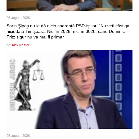
05 august 2026
Sorin Şipoş nu le dă nicio speranţă PSD-iştilor: “Nu veți câștiga
niciodată Timișoara. Nici în 2028, nici în 3028, când Dominic
Fritz sigur nu va mai fi primar
de:
Alex Nestor
05 august 2026