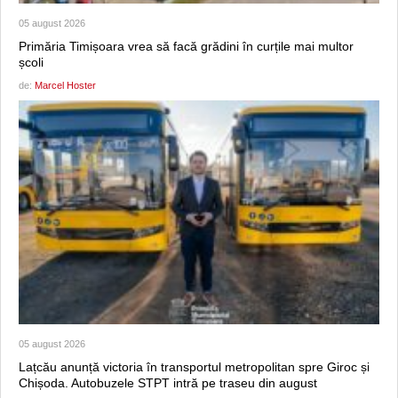
05 august 2026
Primăria Timișoara vrea să facă grădini în curțile mai multor
școli
de:
Marcel Hoster
05 august 2026
Lațcău anunță victoria în transportul metropolitan spre Giroc și
Chișoda. Autobuzele STPT intră pe traseu din august