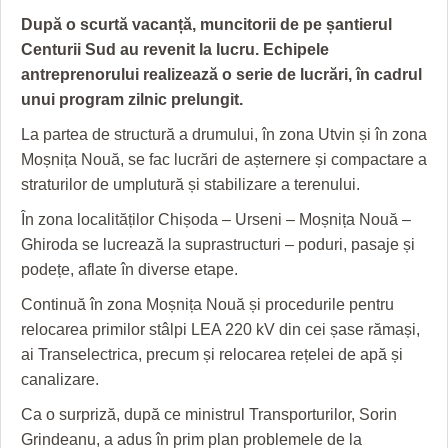
GRĂDINA TAICII DOMNULUI
CRONICĂ DE FILM
ACCIDENTE
După o scurtă vacanță, muncitorii de pe șantierul
ZIARISTU’ DE TERASĂ
UNDE MERGEM
ANUNŢURI
Centurii Sud au revenit la lucru. Echipele
antreprenorului realizează o serie de lucrări, în cadrul
CU OIŞTEA-N KIERKEGAARD
FILME DOCUMENTARE
INFO SI UTILE
unui program zilnic prelungit.
FINANŢĂRI DE LA A LA Z
CLIPURI VIDEO
CULTURA
La partea de structură a drumului, în zona Utvin și în zona
Moșnița Nouă, se fac lucrări de așternere și compactare a
PE SURSE
JOCURI ONLINE
INVATAMANT
straturilor de umplutură și stabilizare a terenului.
JUSTITIE
În zona localităților Chișoda – Urseni – Moșnița Nouă –
Ghiroda se lucrează la suprastructuri – poduri, pasaje și
FILME DOCUMENTARE
podețe, aflate în diverse etape.
CLIPURI VIDEO
Continuă în zona Moșnița Nouă și procedurile pentru
relocarea primilor stâlpi LEA 220 kV din cei șase rămași,
JOCURI ONLINE
ai Transelectrica, precum și relocarea rețelei de apă și
DIVERSE
canalizare.
Ca o surpriză, după ce ministrul Transporturilor, Sorin
FARMACII DIN TIMIŞOARA
Grindeanu, a adus în prim plan problemele de la