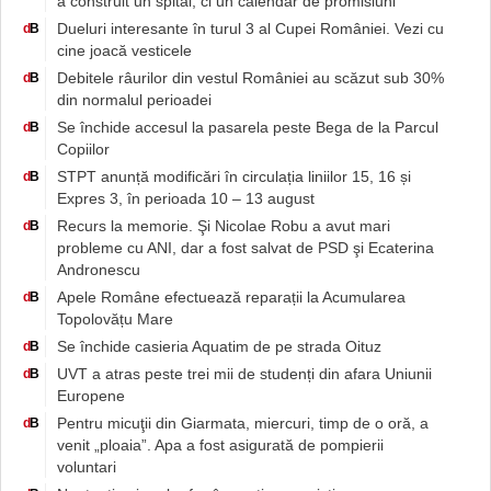
a construit un spital, ci un calendar de promisiuni
Dueluri interesante în turul 3 al Cupei României. Vezi cu
d
B
cine joacă vesticele
Debitele râurilor din vestul României au scăzut sub 30%
d
B
din normalul perioadei
Se închide accesul la pasarela peste Bega de la Parcul
d
B
Copiilor
STPT anunță modificări în circulația liniilor 15, 16 și
d
B
Expres 3, în perioada 10 – 13 august
Recurs la memorie. Şi Nicolae Robu a avut mari
d
B
probleme cu ANI, dar a fost salvat de PSD şi Ecaterina
Andronescu
Apele Române efectuează reparații la Acumularea
d
B
Topolovățu Mare
Se închide casieria Aquatim de pe strada Oituz
d
B
UVT a atras peste trei mii de studenți din afara Uniunii
d
B
Europene
Pentru micuţii din Giarmata, miercuri, timp de o oră, a
d
B
venit „ploaia”. Apa a fost asigurată de pompierii
voluntari