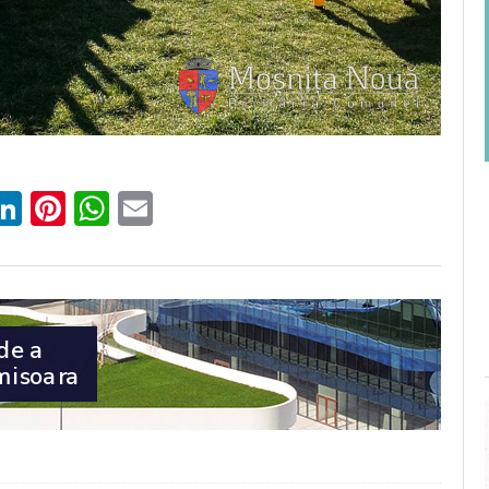
ebook
witter
LinkedIn
Pinterest
WhatsApp
Email