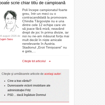
poate scrie chiar titlu de campioană
Poli începe campionatul foarte
greu, într-un meci cu o
contracandidată la promovare.
Chindia Târgoviște nu e una
dintre cele 12 echipe care vin
să joace fără miză, neavând
drept de joc în prima divizie, iar
noi nu ne-am măsurat forța mai
04 august 2026 de
Eugen Sasu
mult decât în niște amicale
nerelevante în Austria.
Stadionul „Eroii Timișoarei” nu
e gata,
…
Citeşte tot articolul
Citeşte şi următoarele articole de
acelaşi autor
:
Cine a tras vântul?
Dureroasele victorii imobiliare ale
administrației Fritz
PSD… dacă îngăduie Domnul