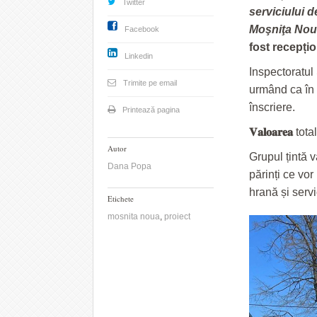
Twitter
serviciului 
Moşniţa Nou
Facebook
fost recepțio
Linkedin
Inspectoratul 
Trimite pe email
urmând ca în 
înscriere.
Printează pagina
𝐕𝐚𝐥𝐨𝐚𝐫𝐞𝐚
totală 
Autor
Grupul țintă va
Dana Popa
părinți ce vo
hrană și servic
Etichete
mosnita noua
,
proiect