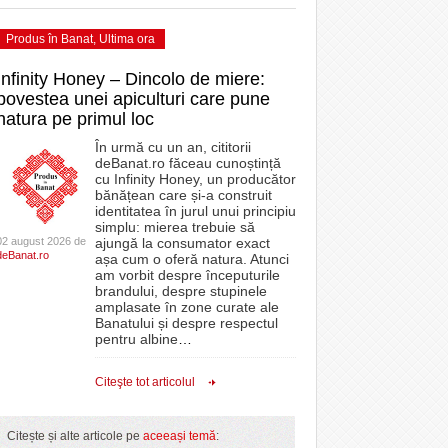
Produs în Banat
,
Ultima ora
Infinity Honey – Dincolo de miere:
povestea unei apiculturi care pune
natura pe primul loc
În urmă cu un an, cititorii
deBanat.ro făceau cunoștință
cu Infinity Honey, un producător
bănățean care și-a construit
identitatea în jurul unui principiu
simplu: mierea trebuie să
02 august 2026 de
ajungă la consumator exact
deBanat.ro
așa cum o oferă natura. Atunci
am vorbit despre începuturile
brandului, despre stupinele
amplasate în zone curate ale
Banatului și despre respectul
pentru albine
…
Citeşte tot articolul
Citește și alte articole pe
aceeași temă
: