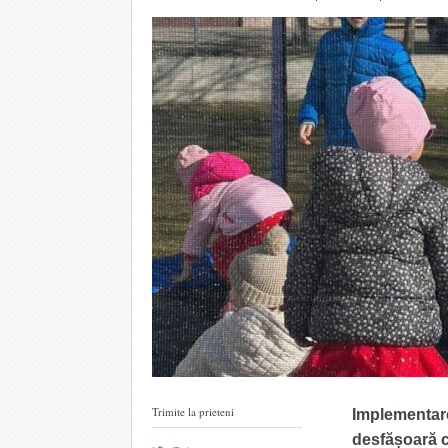
Trimite la prieteni
Implementare
desfășoară c