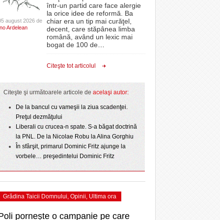
CLIPURI VIDEO
într-un partid care face alergie
- 3 August 2026
proiectelor derulate de instituție din fonduri
omovare
la orice idee de reformă. Ba
 2
Ziua Timișoarei – City Celebration. Programul
- 11 December 2025
JOCURI ONLINE
europene/FOTO
chiar era un tip mai curăţel,
05 august 2026 de
amentul cu o victorie
- 3 August 2026
Ino Ardelean
ultimei zile
decent, care stăpânea limba
DIVERSE
română, având un lexic mai
- 25 July 2026
ANAF oferă persoanelor fizice posibilitatea să
dicat
bogat de 100 de
…
ii în
Sărbătoarea continuă! Zeci de mii de oameni
beneficieze de Declarația Unică 212
FARMACII DIN
învins o echipă de
- 25 November 2025
au celebrat a treia seară la rând Ziua Timișoarei
precompletată
TIMIŞOARA
Citeşte tot articolul
uly 2026
- 2 August 2026
HARTA TIMIŞOAREI
Romanian Business Leaders lansează RBL
View all
- 19 November
ceva.
Banat, prima filială din vestul țării
LICEE, ŞCOLI ŞI
Citeşte şi următoarele articole de
acelaşi autor:
2025
GRĂDINIŢE DIN TIMIŞ
- 1
De la bancul cu vameşii la ziua scadenţei.
View all
PRIMĂRIILE DIN TIMIŞ
Preţul dezmăţului
Liberali cu crucea-n spate. S-a băgat doctrină
SFATUL MEDICULUI
la PNL. De la Nicolae Robu la Alina Gorghiu
SFATURI JURIDICE
În sfârşit, primarul Dominic Fritz ajunge la
vorbele… preşedintelui Dominic Fritz
Grădina Taicii Domnului
,
Opinii
,
Ultima ora
Poli pornește o campanie pe care