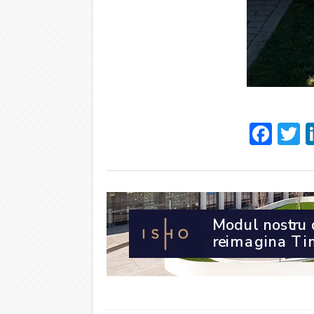
Fac
T