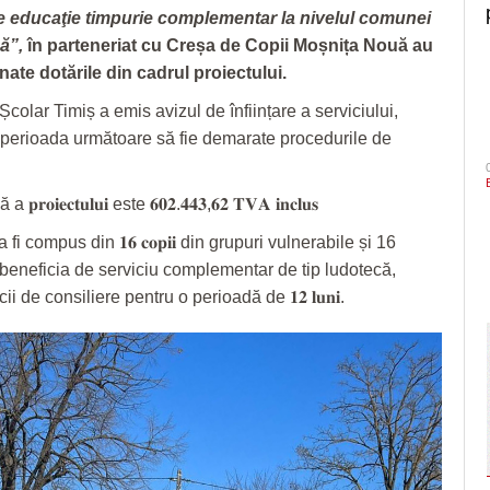
de educaţie timpurie complementar la nivelul comunei
ă”,
în parteneriat cu Creșa de Copii Moșnița Nouă au
nate dotările din cadrul proiectului.
Școlar Timiș a emis avizul de înființare a serviciului,
perioada următoare să fie demarate procedurile de
a 𝐩𝐫𝐨𝐢𝐞𝐜𝐭𝐮𝐥𝐮𝐢 este 𝟔𝟎𝟐.𝟒𝟒𝟑,𝟔𝟐 𝐓𝐕𝐀 𝐢𝐧𝐜𝐥𝐮𝐬
 fi compus din 𝟏𝟔 𝐜𝐨𝐩𝐢𝐢 din grupuri vulnerabile și 16
r beneficia de serviciu complementar de tip ludotecă,
ii de consiliere pentru o perioadă de 𝟏𝟐 𝐥𝐮𝐧𝐢.