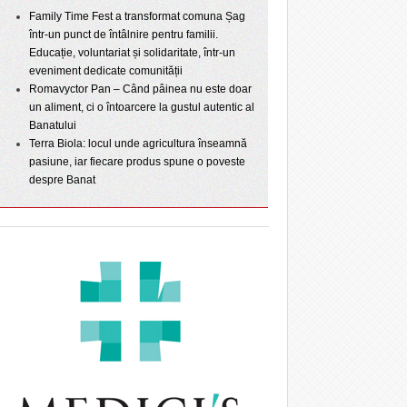
Family Time Fest a transformat comuna Șag
într-un punct de întâlnire pentru familii.
Educație, voluntariat și solidaritate, într-un
eveniment dedicate comunității
Romavyctor Pan – Când pâinea nu este doar
un aliment, ci o întoarcere la gustul autentic al
Banatului
Terra Biola: locul unde agricultura înseamnă
pasiune, iar fiecare produs spune o poveste
despre Banat