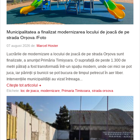
Municipalitatea a finalizat modernizarea locului de joacă de pe
strada Orșova /Foto
07 august 2026 de:
Marcel Hoster
Lucrările de modernizare a locului de joacă de pe strada Orșova sunt
finalizate, a anunțat Primăria Timișoara. O suprafață de peste 1.300 de
metri pătrați a fost transformată într-un spațiu modern, unde cei mici se pot
juca, iar părinții și bunicii se pot bucura de timpul petrecut în aer liber.
Intervențiile municipalității au vizat întreaga...
Citeşte tot articolul
Etichete:
loc de joaca
,
modernizare
,
Primaria Timisoara
,
strada orsova