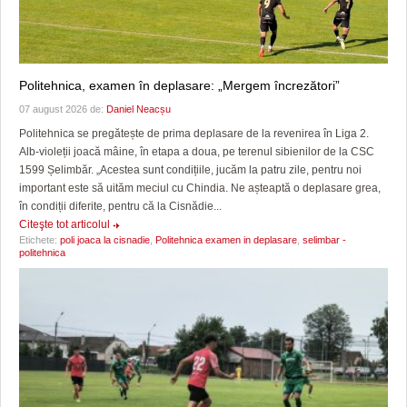
Politehnica, examen în deplasare: „Mergem încrezători”
07 august 2026 de:
Daniel Neacșu
Politehnica se pregătește de prima deplasare de la revenirea în Liga 2.
Alb-violeții joacă mâine, în etapa a doua, pe terenul sibienilor de la CSC
1599 Șelimbăr. „Acestea sunt condițiile, jucăm la patru zile, pentru noi
important este să uităm meciul cu Chindia. Ne așteaptă o deplasare grea,
în condiții diferite, pentru că la Cisnădie...
Citeşte tot articolul
Etichete:
poli joaca la cisnadie
,
Politehnica examen in deplasare
,
selimbar -
politehnica