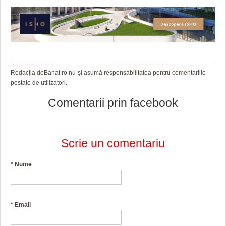
HARTA TIMIŞOAREI
LICEE, ŞCOLI ŞI GRĂDINIŢE DIN TIMIŞ
PRIMĂRIILE DIN TIMIŞ
SFATUL MEDICULUI
Redacția deBanat.ro nu-și asumă responsabilitatea pentru comentariile
postate de utilizatori.
SFATURI JURIDICE
Comentarii prin facebook
Scrie un comentariu
*
Nume
*
Email