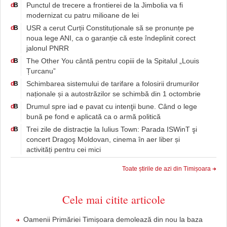
Punctul de trecere a frontierei de la Jimbolia va fi
d
B
modernizat cu patru milioane de lei
USR a cerut Curții Constituționale să se pronunțe pe
d
B
noua lege ANI, ca o garanție că este îndeplinit corect
jalonul PNRR
The Other You cântă pentru copiii de la Spitalul „Louis
d
B
Țurcanu”
Schimbarea sistemului de tarifare a folosirii drumurilor
d
B
naționale și a autostrăzilor se schimbă din 1 octombrie
Drumul spre iad e pavat cu intenţii bune. Când o lege
d
B
bună pe fond e aplicată ca o armă politică
Trei zile de distracție la Iulius Town: Parada ISWinT şi
d
B
concert Dragoş Moldovan, cinema în aer liber și
activități pentru cei mici
Toate știrile de azi din Timișoara
Cele mai citite articole
Oamenii Primăriei Timișoara demolează din nou la baza