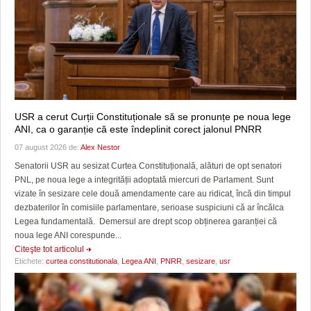
USR a cerut Curții Constituționale să se pronunțe pe noua lege
ANI, ca o garanție că este îndeplinit corect jalonul PNRR
07 august 2026 de:
Alex Nestor
Senatorii USR au sesizat Curtea Constituțională, alături de opt senatori
PNL, pe noua lege a integrității adoptată miercuri de Parlament. Sunt
vizate în sesizare cele două amendamente care au ridicat, încă din timpul
dezbaterilor în comisiile parlamentare, serioase suspiciuni că ar încălca
Legea fundamentală. Demersul are drept scop obținerea garanției că
noua lege ANI corespunde...
Citeşte tot articolul
Etichete:
curtea constitutionala
,
Legea ANI
,
PNRR
,
sesizare
,
usr