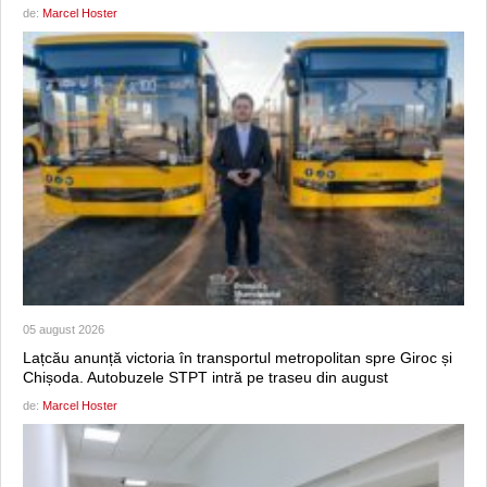
de:
Marcel Hoster
05 august 2026
Lațcău anunță victoria în transportul metropolitan spre Giroc și
Chișoda. Autobuzele STPT intră pe traseu din august
de:
Marcel Hoster