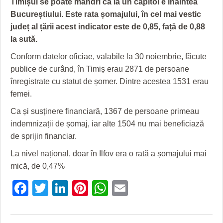
Timișul se poate mândri că la un capitol e înaintea
GRĂDINA TAICII DOMNULUI
CRONICĂ DE FILM
ACCIDENTE
Bucureștiului. Este rata șomajului, în cel mai vestic
ZIARISTU’ DE TERASĂ
UNDE MERGEM
ANUNŢURI
județ al țării acest indicator este de 0,85, față de 0,88
la sută.
CU OIŞTEA-N KIERKEGAARD
FILME DOCUMENTARE
INFO SI UTILE
Conform datelor oficiae, valabile la 30 noiembrie, făcute
FINANŢĂRI DE LA A LA Z
CLIPURI VIDEO
CULTURA
publice de curând, în Timiș erau 2871 de persoane
înregistrate cu statut de șomer. Dintre acestea 1531 erau
PE SURSE
JOCURI ONLINE
INVATAMANT
femei.
JUSTITIE
Ca și susținere financiară, 1367 de persoane primeau
indemnizații de șomaj, iar alte 1504 nu mai beneficiază
FILME DOCUMENTARE
de sprijin financiar.
CLIPURI VIDEO
La nivel național, doar în Ilfov era o rată a șomajului mai
JOCURI ONLINE
mică, de 0,47%
Facebook
Twitter
LinkedIn
Pinterest
WhatsApp
Email
DIVERSE
FARMACII DIN TIMIŞOARA