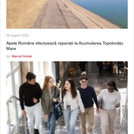
06 august 2026
Apele Române efectuează reparații la Acumularea Topolovățu
Mare
de:
Marcel Hoster