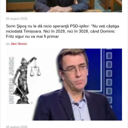
05 august 2026
Sorin Şipoş nu le dă nicio speranţă PSD-iştilor: “Nu veți câștiga
niciodată Timișoara. Nici în 2028, nici în 3028, când Dominic
Fritz sigur nu va mai fi primar
de:
Alex Nestor
05 august 2026