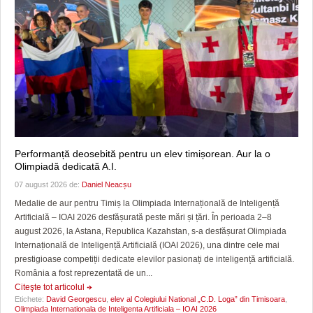
Performanță deosebită pentru un elev timișorean. Aur la o
Olimpiadă dedicată A.I.
07 august 2026 de:
Daniel Neacșu
Medalie de aur pentru Timiș la Olimpiada Internațională de Inteligență
Artificială – IOAI 2026 desfășurată peste mări și țări. În perioada 2–8
august 2026, la Astana, Republica Kazahstan, s-a desfășurat Olimpiada
Internațională de Inteligență Artificială (IOAI 2026), una dintre cele mai
prestigioase competiții dedicate elevilor pasionați de inteligență artificială.
România a fost reprezentată de un...
Citeşte tot articolul
Etichete:
David Georgescu
,
elev al Colegiului National „C.D. Loga” din Timisoara
,
Olimpiada Internationala de Inteligenta Artificiala – IOAI 2026