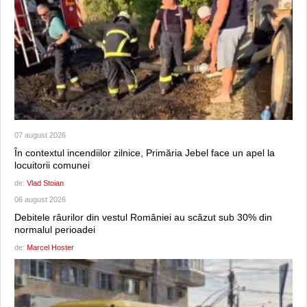
07 august 2026
În contextul incendiilor zilnice, Primăria Jebel face un apel la
locuitorii comunei
de:
Vlad Stoian
06 august 2026
Debitele râurilor din vestul României au scăzut sub 30% din
normalul perioadei
de:
Marcel Hoster