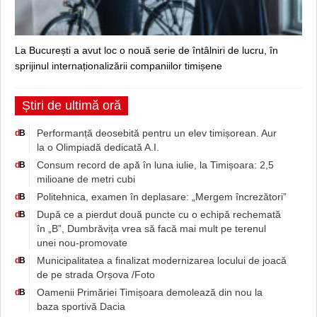
La București a avut loc o nouă serie de întâlniri de lucru, în
sprijinul internaționalizării companiilor timișene
Știri de ultimă oră
Performanță deosebită pentru un elev timișorean. Aur
d
B
la o Olimpiadă dedicată A.I.
Consum record de apă în luna iulie, la Timișoara: 2,5
d
B
milioane de metri cubi
Politehnica, examen în deplasare: „Mergem încrezători”
d
B
După ce a pierdut două puncte cu o echipă rechemată
d
B
în „B”, Dumbrăvița vrea să facă mai mult pe terenul
unei nou-promovate
Municipalitatea a finalizat modernizarea locului de joacă
d
B
de pe strada Orșova /Foto
Oamenii Primăriei Timișoara demolează din nou la
d
B
baza sportivă Dacia