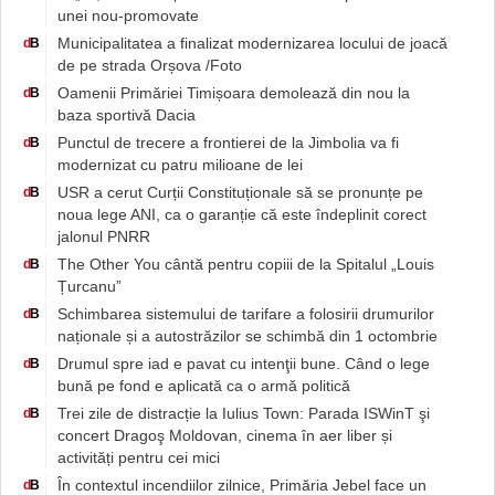
unei nou-promovate
Municipalitatea a finalizat modernizarea locului de joacă
d
B
de pe strada Orșova /Foto
Oamenii Primăriei Timișoara demolează din nou la
d
B
baza sportivă Dacia
Punctul de trecere a frontierei de la Jimbolia va fi
d
B
modernizat cu patru milioane de lei
USR a cerut Curții Constituționale să se pronunțe pe
d
B
noua lege ANI, ca o garanție că este îndeplinit corect
jalonul PNRR
The Other You cântă pentru copiii de la Spitalul „Louis
d
B
Țurcanu”
Schimbarea sistemului de tarifare a folosirii drumurilor
d
B
naționale și a autostrăzilor se schimbă din 1 octombrie
Drumul spre iad e pavat cu intenţii bune. Când o lege
d
B
bună pe fond e aplicată ca o armă politică
Trei zile de distracție la Iulius Town: Parada ISWinT şi
d
B
concert Dragoş Moldovan, cinema în aer liber și
activități pentru cei mici
În contextul incendiilor zilnice, Primăria Jebel face un
d
B