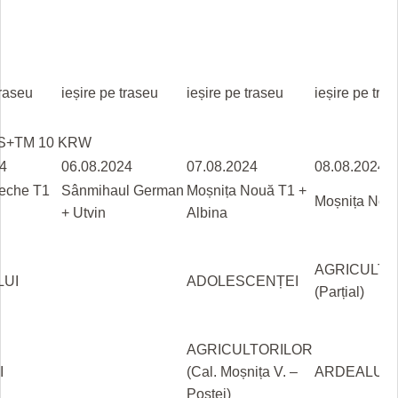
traseu
ieșire pe traseu
ieșire pe traseu
ieșire pe tra
XS+TM 10 KRW
4
06.08.2024
07.08.2024
08.08.2024
eche T1
Sânmihaul German
Moșnița Nouă T1 +
Moșnița Nou
+ Utvin
Albina
AGRICULTO
LUI
ADOLESCENȚEI
(Parțial)
AGRICULTORILOR
I
(Cal. Moșnița V. –
ARDEALUL
Poștei)