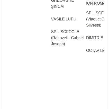
GHEORGHE
ION ROMÂN
ŞINCAI
SPL. SOFO
VASILE LUPU
(Viaduct CF 
Silvestri)
SPL. SOFOCLE
(Rahovei – Gabriel
DIMITRIE S
Joseph)
OCTAV BĂN