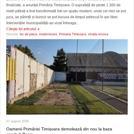
finalizate, a anunțat Primăria Timișoara. O suprafață de peste 1.300 de
metri pătrați a fost transformată într-un spațiu modern, unde cei mici se pot
juca, iar părinții și bunicii se pot bucura de timpul petrecut în aer liber.
Intervențiile municipalității au vizat întreaga...
Citeşte tot articolul
Etichete:
loc de joaca
,
modernizare
,
Primaria Timisoara
,
strada orsova
07 august 2026
Oamenii Primăriei Timișoara demolează din nou la baza