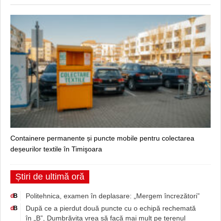
Containere permanente și puncte mobile pentru colectarea
deșeurilor textile în Timişoara
Știri de ultimă oră
Politehnica, examen în deplasare: „Mergem încrezători”
d
B
După ce a pierdut două puncte cu o echipă rechemată
d
B
în „B”, Dumbrăvița vrea să facă mai mult pe terenul