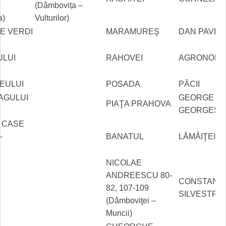
(Dâmbovița –
a)
Vulturilor)
E VERDI
MARAMUREŞ
DAN PAVEL
ULUI
RAHOVEI
AGRONOMIE
EULUI
POSADA
PĂCII
AGULUI
GEORGE
PIAŢA PRAHOVA
GEORGESC
 CASE
–
BANATUL
LĂMÂIŢEI
NICOLAE
ANDREESCU 80-
CONSTANT
82, 107-109
SILVESTRI
(Dâmboviţei –
Muncii)