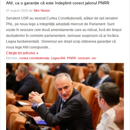
ANI, ca o garanție că este îndeplinit corect jalonul PNRR
07 august 2026 de:
Alex Nestor
Senatorii USR au sesizat Curtea Constituțională, alături de opt senatori
PNL, pe noua lege a integrității adoptată miercuri de Parlament. Sunt
vizate în sesizare cele două amendamente care au ridicat, încă din timpul
dezbaterilor în comisiile parlamentare, serioase suspiciuni că ar încălca
Legea fundamentală. Demersul are drept scop obținerea garanției că
noua lege ANI corespunde...
Citeşte tot articolul
Etichete:
curtea constitutionala
,
Legea ANI
,
PNRR
,
sesizare
,
usr