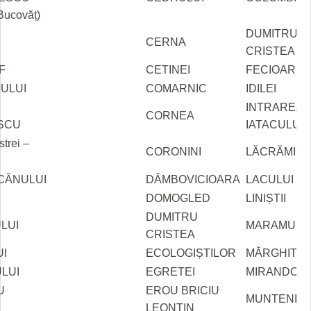
 Bucovăț)
DUMITRU
CERNA
CRISTEA
F
CETINEI
FECIOAREI
ULUI
COMARNIC
IDILEI
INTRAREA
CORNEA
SCU
IATACULUI
trei –
CORONINI
LĂCRĂMIOA
CĂNULUI
DÂMBOVICIOARA
LACULUI
DOMOGLED
LINIȘTII
DUMITRU
LUI
MARAMUR
CRISTEA
I
ECOLOGIȘTILOR
MĂRGHITA
LUI
EGRETEI
MIRANDOLI
U
EROU BRICIU
MUNTENIA
LEONTIN