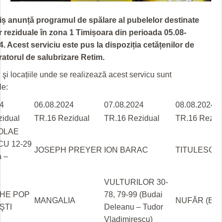
GRĂDINA TAICII DOMNULUI
CRONICĂ DE FILM
ACCIDENTE
ș anunță programul de spălare al pubelelor
destinate
ZIARISTU’ DE TERASĂ
UNDE MERGEM
ANUNŢURI
r reziduale
în zona
1 Timișoara
din perioada
05.08-
CU OIŞTEA-N KIERKEGAARD
FILME DOCUMENTARE
INFO SI UTILE
. Acest serviciu este pus la dispoziția cetățenilor de
ratorul de salubrizare Retim.
FINANŢĂRI DE LA A LA Z
CLIPURI VIDEO
CULTURA
şi locațiile unde se realizează acest servicu sunt
PE SURSE
JOCURI ONLINE
INVATAMANT
le:
JUSTITIE
4
06.08.2024
07.08.2024
08.08.2024
idual
TR.16 Rezidual
TR.16 Rezidual
TR.16 Rezid
FILME DOCUMENTARE
COLAE
CU 12-29
CLIPURI VIDEO
JOSEPH PREYER
ION BARAC
TITULESCU
a –
JOCURI ONLINE
VULTURILOR 30-
DIVERSE
HE POP
78, 79-99 (Budai
MANGALIA
NUFĂR (Bloc
FARMACII DIN TIMIŞOARA
ŞTI
Deleanu – Tudor
Vladimirescu)