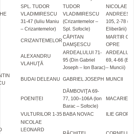
HARTA TIMIŞOAREI
SPL. TUDOR
TUDOR
NICOLAE
HE
VLADIMIRESCU
VLADIMIRESCU
ANDREESCU
LICEE, ŞCOLI ŞI GRĂDINIŢE DIN TIMIŞ
31-47 (Iuliu Maniu
(Crizantemelor –
105, 2-78 (Mu
PRIMĂRIILE DIN TIMIŞ
– Crizantemelor)
Spl. Sofocle)
Eliberării)
CĂPITAN
MARTIR GO
SFATUL MEDICULUI
CRIZANTEMELOR
DAMŞESCU
OPRE
SFATURI JURIDICE
ARDEALULUI 71-
ARDEALULUI
ALEXANDRU
95 (Din Gabriel
69, 4-66 (Elib
VLAHUŢĂ
Joseph – Ion Barac)
– Muncii)
NTIN
BUDAI DELEANU
GABRIEL JOSEPH
MUNCII
CU
DÂMBOVIŢA 69-
POENIȚEI
77, 100–106A (Ion
MACARIE
Barac – Sofocle)
I
VULTURILOR 1-35
BABA NOVAC
ILIE GROP
NICOLAE
D
LEONARD
RĂCHITEI
CORNELIU 