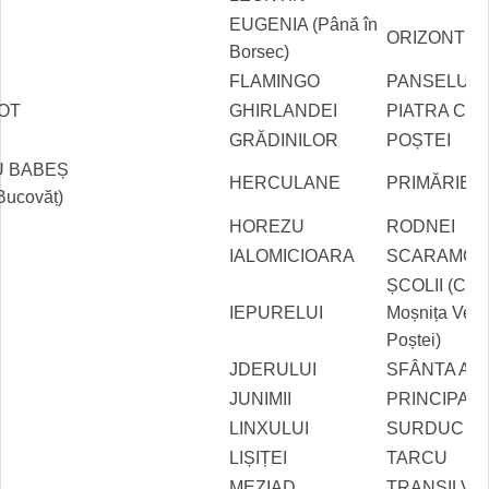
EUGENIA (Până în
ORIZONT
Borsec)
FLAMINGO
PANSELUȚE
OT
GHIRLANDEI
PIATRA CRA
GRĂDINILOR
POȘTEI
U BABEȘ
HERCULANE
PRIMĂRIEI
 Bucovăț)
HOREZU
RODNEI
IALOMICIOARA
SCARAMOU
ȘCOLII (Cal.
IEPURELUI
Moșnița Vec
Poștei)
JDERULUI
SFÂNTA AN
JUNIMII
PRINCIPAL
LINXULUI
SURDUC
LIȘIȚEI
TARCU
MEZIAD
TRANSILVA