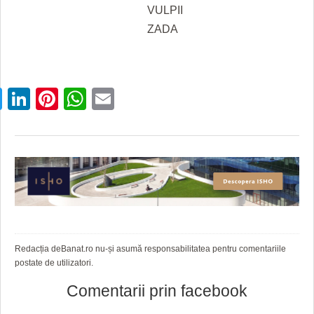
VULPII
ZADA
cebook
Twitter
LinkedIn
Pinterest
WhatsApp
Email
Redacția deBanat.ro nu-și asumă responsabilitatea pentru comentariile
postate de utilizatori.
Comentarii prin facebook