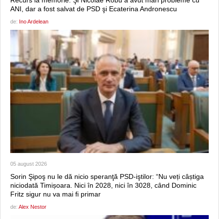
ANI, dar a fost salvat de PSD şi Ecaterina Andronescu
de:
Ino Ardelean
05 august 2026
Sorin Şipoş nu le dă nicio speranţă PSD-iştilor: “Nu veți câștiga
niciodată Timișoara. Nici în 2028, nici în 3028, când Dominic
Fritz sigur nu va mai fi primar
de:
Alex Nestor