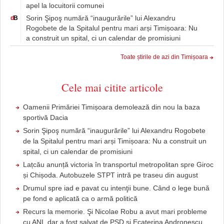
apel la locuitorii comunei
Sorin Şipoş numără “inaugurările” lui Alexandru
d
B
Rogobete de la Spitalul pentru mari arși Timișoara: Nu
a construit un spital, ci un calendar de promisiuni
Toate știrile de azi din Timișoara
Cele mai citite articole
Oamenii Primăriei Timișoara demolează din nou la baza
sportivă Dacia
Sorin Şipoş numără “inaugurările” lui Alexandru Rogobete
de la Spitalul pentru mari arși Timișoara: Nu a construit un
spital, ci un calendar de promisiuni
Lațcău anunță victoria în transportul metropolitan spre Giroc
și Chișoda. Autobuzele STPT intră pe traseu din august
Drumul spre iad e pavat cu intenţii bune. Când o lege bună
pe fond e aplicată ca o armă politică
Recurs la memorie. Şi Nicolae Robu a avut mari probleme
cu ANI, dar a fost salvat de PSD şi Ecaterina Andronescu