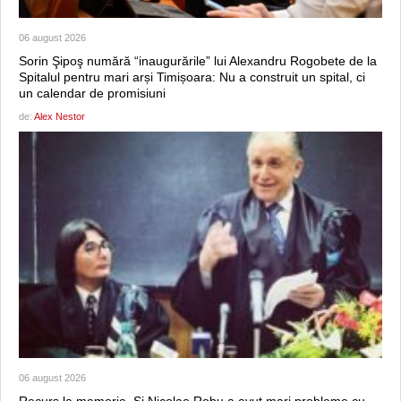
06 august 2026
Sorin Şipoş numără “inaugurările” lui Alexandru Rogobete de la
Spitalul pentru mari arși Timișoara: Nu a construit un spital, ci
un calendar de promisiuni
de:
Alex Nestor
06 august 2026
Recurs la memorie. Şi Nicolae Robu a avut mari probleme cu