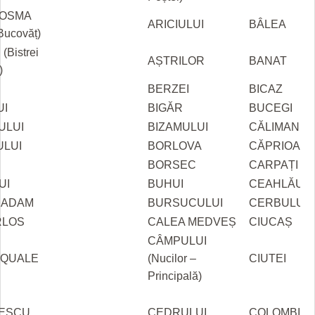
COSMA
ARICIULUI
BÂLEA
 Bucovăț)
(Bistrei
AȘTRILOR
BANAT
)
BERZEI
BICAZ
UI
BIGĂR
BUCEGI
ULUI
BIZAMULUI
CĂLIMAN
ULUI
BORLOVA
CĂPRIOARE
BORSEC
CARPAȚI
UI
BUHUI
CEAHLĂU
E ADAM
BURSUCULUI
CERBULUI
RLOS
CALEA MEDVEȘ
CIUCAȘ
CÂMPULUI
SQUALE
(Nucilor –
CIUTEI
Principală)
ESCU
CEDRULUI
COLOMBIN