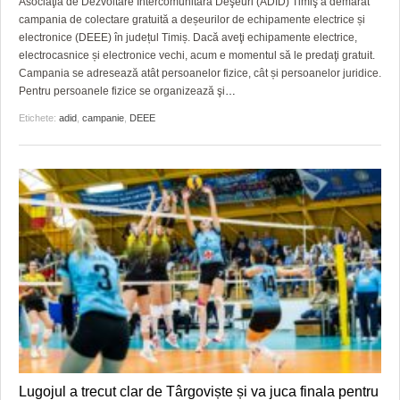
Asociaţia de Dezvoltare Intercomunitară Deşeuri (ADID) Timiş a demarat
GRĂDINA TAICII DOMNULUI
CRONICĂ DE FILM
ACCIDENTE
campania de colectare gratuită a deșeurilor de echipamente electrice și
electronice (DEEE) în județul Timiș. Dacă aveţi echipamente electrice,
ZIARISTU’ DE TERASĂ
UNDE MERGEM
ANUNŢURI
electrocasnice și electronice vechi, acum e momentul să le predaţi gratuit.
Campania se adresează atât persoanelor fizice, cât și persoanelor juridice.
CU OIŞTEA-N KIERKEGAARD
FILME DOCUMENTARE
INFO SI UTILE
Pentru persoanele fizice se organizează şi
…
FINANŢĂRI DE LA A LA Z
CLIPURI VIDEO
CULTURA
Etichete:
adid
,
campanie
,
DEEE
PE SURSE
JOCURI ONLINE
INVATAMANT
JUSTITIE
FILME DOCUMENTARE
CLIPURI VIDEO
JOCURI ONLINE
DIVERSE
FARMACII DIN TIMIŞOARA
Lugojul a trecut clar de Târgoviște și va juca finala pentru