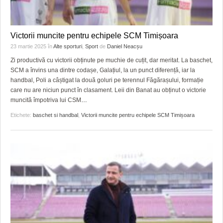
Victorii muncite pentru echipele SCM Timișoara
23 martie 2025
în
Alte sporturi
,
Sport
de
Daniel Neacșu
Zi productivă cu victorii obținute pe muchie de cuțit, dar meritat. La baschet,
SCM a învins una dintre codașe, Galațiul, la un punct diferență, iar la
handbal, Poli a câștigat la două goluri pe terennul Făgărașului, formație
care nu are niciun punct în clasament. Leii din Banat au obținut o victorie
muncită împotriva lui CSM
…
Etichete:
baschet si handbal
,
Victorii muncite pentru echipele SCM Timișoara