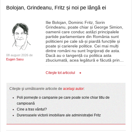
Bolojan, Grindeanu, Fritz și noi pe lângă ei
Ilie Bolojan, Dominic Fritz, Sorin
Grindeanu, poate chiar și George Simion,
oamenii care conduc astăzi principalele
partide parlamentare din România sunt
politicieni pe cale să-și piardă funcțiile și
poate și carierele politice. Cei mai mulți
dintre români nu sunt îngrijorați de asta.
Dacă au o tangență cu politica asta
08 august 2026 de
Eugen Sasu
zbuciumată, acea legătură e făcută prin
…
Citeşte tot articolul
Citeşte şi următoarele articole de
acelaşi autor
:
Poli pornește o campanie pe care poate scrie chiar titlu de
campioană
Cine a tras vântul?
Dureroasele victorii imobiliare ale administrației Fritz