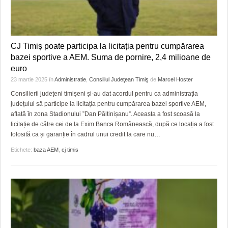
CJ Timiș poate participa la licitația pentru cumpărarea
bazei sportive a AEM. Suma de pornire, 2,4 milioane de
euro
23 martie 2025
în
Administratie
,
Consiliul Judeţean Timiş
de
Marcel Hoster
Consilierii județeni timișeni și-au dat acordul pentru ca administrația
județului să participe la licitația pentru cumpărarea bazei sportive AEM,
aflată în zona Stadionului ”Dan Păltinișanu”. Aceasta a fost scoasă la
licitație de către cei de la Exim Banca Românească, după ce locația a fost
folosită ca și garanție în cadrul unui credit la care nu
…
Etichete:
baza AEM
,
cj timis