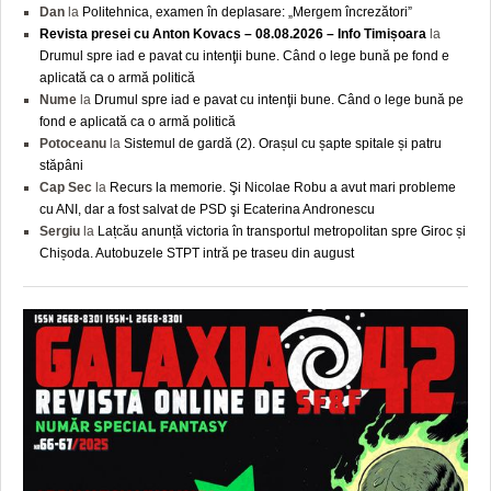
Dan
la
Politehnica, examen în deplasare: „Mergem încrezători”
Revista presei cu Anton Kovacs – 08.08.2026 – Info Timișoara
la
Drumul spre iad e pavat cu intenţii bune. Când o lege bună pe fond e
aplicată ca o armă politică
Nume
la
Drumul spre iad e pavat cu intenţii bune. Când o lege bună pe
fond e aplicată ca o armă politică
Potoceanu
la
Sistemul de gardă (2). Orașul cu șapte spitale și patru
stăpâni
Cap Sec
la
Recurs la memorie. Şi Nicolae Robu a avut mari probleme
cu ANI, dar a fost salvat de PSD şi Ecaterina Andronescu
Sergiu
la
Lațcău anunță victoria în transportul metropolitan spre Giroc și
Chișoda. Autobuzele STPT intră pe traseu din august