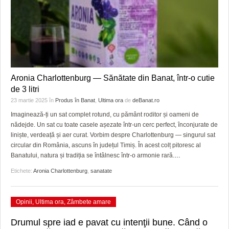
Aronia Charlottenburg — Sănătate din Banat, într-o cutie
de 3 litri
23 martie 2025
în
Produs în Banat
,
Ultima ora
de
deBanat.ro
Imaginează-ți un sat complet rotund, cu pământ roditor și oameni de
nădejde. Un sat cu toate casele așezate într-un cerc perfect, înconjurate de
liniște, verdeață și aer curat. Vorbim despre Charlottenburg — singurul sat
circular din România, ascuns în județul Timiș. În acest colț pitoresc al
Banatului, natura și tradiția se întâlnesc într-o armonie rară.
…
Etichete:
Aronia Charlottenburg
,
sanatate
Opinii
,
Ultima ora
,
Zâmbete amare
Drumul spre iad e pavat cu intenţii bune. Când o