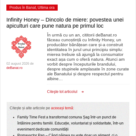
Produs în Banat
,
Ultima ora
Infinity Honey – Dincolo de miere: povestea unei
apiculturi care pune natura pe primul loc
În urmă cu un an, cititorii deBanat.ro
făceau cunoștință cu Infinity Honey, un
producător bănățean care și-a construit
identitatea în jurul unui principiu simplu:
mierea trebuie să ajungă la consumator
exact așa cum o oferă natura. Atunci am
02 august 2026 de
vorbit despre începuturile brandului,
deBanat.ro
despre stupinele amplasate în zone curate
ale Banatului și despre respectul pentru
albine
…
Citeşte tot articolul
Citește și alte articole pe
aceeași temă
:
Family Time Fest a transformat comuna Șag într-un punct de
întâlnire pentru familii. Educație, voluntariat și solidaritate, într-un
eveniment dedicate comunității
Romavyctor Pan – Când pâinea nu este doar un aliment, ci o