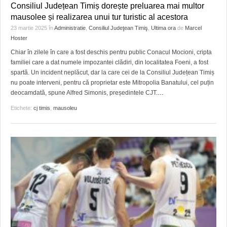
Consiliul Județean Timiș dorește preluarea mai multor
mausolee și realizarea unui tur turistic al acestora
23 martie 2025
în
Administratie
,
Consiliul Judeţean Timiş
,
Ultima ora
de
Marcel
Hoster
Chiar în zilele în care a fost deschis pentru public Conacul Mocioni, cripta
familiei care a dat numele impozantei clădiri, din localitatea Foeni, a fost
spartă. Un incident neplăcut, dar la care cei de la Consiliul Județean Timiș
nu poate interveni, pentru că proprietar este Mitropolia Banatului, cel puțin
deocamdată, spune Alfred Simonis, președintele CJT.
…
Etichete:
cj timis
,
mausoleu