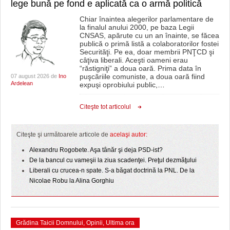
lege bună pe fond e aplicată ca o armă politică
Chiar înaintea alegerilor parlamentare de
la finalul anului 2000, pe baza Legii
CNSAS, apărute cu un an înainte, se făcea
publică o primă listă a colaboratorilor fostei
Securităţi. Pe ea, doar membrii PNŢCD şi
câţiva liberali. Aceşti oameni erau
“răstigniţi” a doua oară. Prima data în
puşcăriile comuniste, a doua oară fiind
07 august 2026 de
Ino
Ardelean
expuşi oprobiului public,
…
Citeşte tot articolul
Citeşte şi următoarele articole de
acelaşi autor:
Alexandru Rogobete. Aşa tânăr şi deja PSD-ist?
De la bancul cu vameşii la ziua scadenţei. Preţul dezmăţului
Liberali cu crucea-n spate. S-a băgat doctrină la PNL. De la
Nicolae Robu la Alina Gorghiu
Grădina Taicii Domnului
,
Opinii
,
Ultima ora