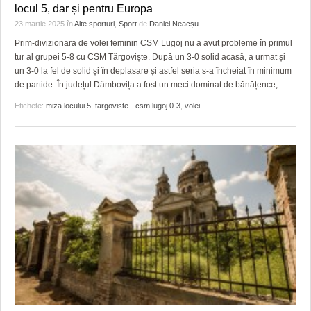
HARTA TIMIŞOAREI
locul 5, dar și pentru Europa
23 martie 2025
în
Alte sporturi
,
Sport
de
Daniel Neacșu
LICEE, ŞCOLI ŞI GRĂDINIŢE DIN TIMIŞ
Prim-divizionara de volei feminin CSM Lugoj nu a avut probleme în primul
tur al grupei 5-8 cu CSM Târgoviște. După un 3-0 solid acasă, a urmat și
PRIMĂRIILE DIN TIMIŞ
un 3-0 la fel de solid și în deplasare și astfel seria s-a încheiat în minimum
de partide. În județul Dâmbovița a fost un meci dominat de bănățence,
…
SFATUL MEDICULUI
Etichete:
miza locului 5
,
targoviste - csm lugoj 0-3
,
volei
SFATURI JURIDICE