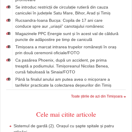
Se introduc restricții de circulație rutieră din cauza
d
B
caniculei în județele Satu Mare, Bihor, Arad și Timiș
Rucsandra-Ioana Bucșa: Copila de 17 ani care
d
B
conduce spre aur „uriașii” canotajului românesc
Magazinele PPC Energie sunt și în acest val de căldură
d
B
puncte de adăpostire pe timp de caniculă
Timișoara a marcat intrarea trupelor românești în oraș
d
B
prin două ceremonii oficiale/FOTO
Ca pasărea Phoenix, după un accident, pe prima
d
B
treaptă a podiumului. Timișoreanul Nicolas Benea,
cursă fabuloasă la Sinaia/FOTO
Până la finalul anului am putea avea o micșorare a
d
B
tarifelor practicate la colectarea deșeurilor din Timiș
Toate știrile de azi din Timișoara
Cele mai citite articole
Sistemul de gardă (2). Orașul cu șapte spitale și patru