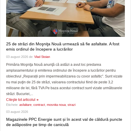
25 de străzi din Moşniţa Nouă urmează să fie asfaltate. A fost
emis ordinul de începere a lucrărilor
03 august 2026 de:
Vlad Stoian
Primăria Moşniţa Nouă anunţă că astăzi a avut loc predarea
amplasamentului și emiterea ordinului de începere a lucrărilor pentru
obiectivul „Reparații prin impermeabilizarea cu covor asfaltic”. Sunt vizate
nu mai puţin de 25 de străzi, valoarea contractului fiind de peste 3,2
milioane de lei, fără TVA Pe baza acestui contract sunt vizate următoarele
străzi: Bucuriei,...
Citeşte tot articolul
Etichete:
asfaltare
,
contract
,
mosnita noua
,
strazi
03 august 2026
Magazinele PPC Energie sunt și în acest val de căldură puncte
de adăpostire pe timp de caniculă