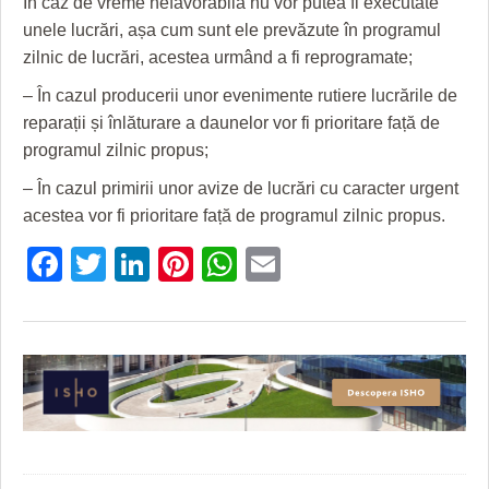
În caz de vreme nefavorabilă nu vor putea fi executate
HARTA TIMIŞOAREI
unele lucrări, așa cum sunt ele prevăzute în programul
LICEE, ŞCOLI ŞI GRĂDINIŢE DIN TIMIŞ
zilnic de lucrări, acestea urmând a fi reprogramate;
– În cazul producerii unor evenimente rutiere lucrările de
PRIMĂRIILE DIN TIMIŞ
reparații și înlăturare a daunelor vor fi prioritare față de
SFATUL MEDICULUI
programul zilnic propus;
SFATURI JURIDICE
– În cazul primirii unor avize de lucrări cu caracter urgent
acestea vor fi prioritare față de programul zilnic propus.
Facebook
Twitter
LinkedIn
Pinterest
WhatsApp
Email