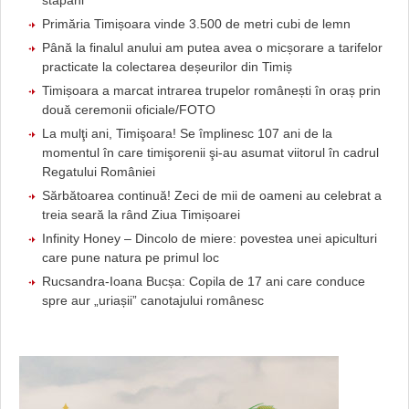
stăpâni
Primăria Timișoara vinde 3.500 de metri cubi de lemn
Până la finalul anului am putea avea o micșorare a tarifelor
practicate la colectarea deșeurilor din Timiș
Timișoara a marcat intrarea trupelor românești în oraș prin
două ceremonii oficiale/FOTO
La mulţi ani, Timişoara! Se împlinesc 107 ani de la
momentul în care timişorenii şi-au asumat viitorul în cadrul
Regatului României
Sărbătoarea continuă! Zeci de mii de oameni au celebrat a
treia seară la rând Ziua Timișoarei
Infinity Honey – Dincolo de miere: povestea unei apiculturi
care pune natura pe primul loc
Rucsandra-Ioana Bucșa: Copila de 17 ani care conduce
spre aur „uriașii” canotajului românesc