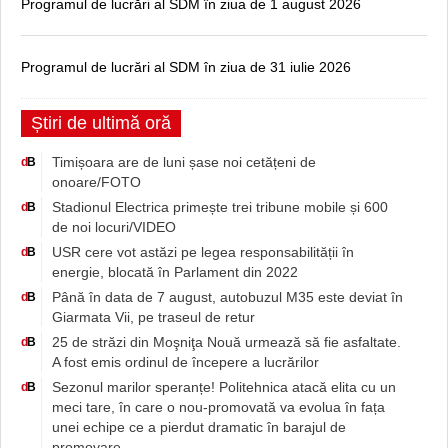
Programul de lucrări al SDM în ziua de 1 august 2026
Programul de lucrări al SDM în ziua de 31 iulie 2026
Știri de ultimă oră
Timișoara are de luni șase noi cetățeni de
d
B
onoare/FOTO
Stadionul Electrica primește trei tribune mobile și 600
d
B
de noi locuri/VIDEO
USR cere vot astăzi pe legea responsabilității în
d
B
energie, blocată în Parlament din 2022
Până în data de 7 august, autobuzul M35 este deviat în
d
B
Giarmata Vii, pe traseul de retur
25 de străzi din Moşniţa Nouă urmează să fie asfaltate.
d
B
A fost emis ordinul de începere a lucrărilor
Sezonul marilor speranțe! Politehnica atacă elita cu un
d
B
meci tare, în care o nou-promovată va evolua în fața
unei echipe ce a pierdut dramatic în barajul de
promovare