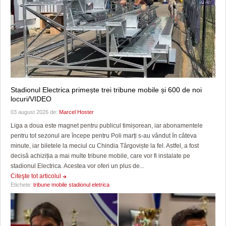
Stadionul Electrica primește trei tribune mobile și 600 de noi
locuri/VIDEO
03 august 2026 de:
Marcel Hoster
Liga a doua este magnet pentru publicul timișorean, iar abonamentele
pentru tot sezonul are începe pentru Poli marți s-au vândut în câteva
minute, iar biletele la meciul cu Chindia Târgoviște la fel. Astfel, a fost
decisă achiziția a mai multe tribune mobile, care vor fi instalate pe
stadionul Electrica. Acestea vor oferi un plus de...
Citeşte tot articolul
Etichete:
tribune mobile stadionul eletrica