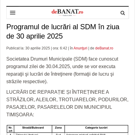
Programul de lucrări al SDM în ziua
HOME
de 30 aprilie 2025
ADMINISTRAȚIE
DESPRE NOI
Publicat la: 30 aprilie 2025 | ora: 6:42 | în
Anunţuri
| de
deBanat.ro
POLITICĂ
REDACȚIA DEBANAT
PRIMĂRIA TIMIŞOARA
Societatea Drumuri Municipale (SDM) face cunoscut
SPORT
POLITICA DE COOKIES
CONSILIUL JUDEŢEAN TIMIŞ
POLITICA
programul zilei de 30.04.2025, unde se vor executa
reparaţii şi lucrări de întreţinere (formaţii de lucru şi
OPINII
POLITICA DE CONFIDENȚIALITATE
PREFECTURA TIMIŞ
POLI TIMISOARA
străzile respective).
TIMP LIBER ȘI CULTURĂ
FOTBAL JUDETEAN
DOSARELE DEBANAT
LUCRĂRI DE REPARAȚIE ȘI ÎNTREȚINERE A
ECONOMIC
ALTE SPORTURI
ETICA LUCIDITĂȚII ASISTATE
TIMP LIBER
STRĂZILOR, ALEILOR, TROTUARELOR, PODURILOR,
PASAJELOR, PASARELELOR DIN MUNICIPIUL
SĂNĂTATE
JURNAL DE CAMPANIE
ULTRAMARIN VA RECOMANDA
AFACERI
TIMIȘOARA:
MAI MULTE
ZÂMBETE AMARE
CULTURA