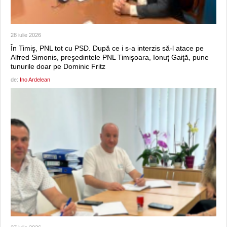
28 iulie 2026
În Timiş, PNL tot cu PSD. După ce i s-a interzis să-l atace pe
Alfred Simonis, preşedintele PNL Timişoara, Ionuţ Gaiţă, pune
tunurile doar pe Dominic Fritz
de:
Ino Ardelean