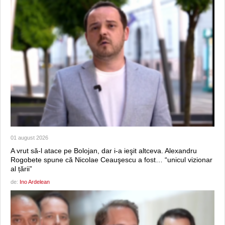
01 august 2026
A vrut să-l atace pe Bolojan, dar i-a ieşit altceva. Alexandru
Rogobete spune că Nicolae Ceauşescu a fost… “unicul vizionar
al țării”
de:
Ino Ardelean