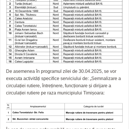
GRĂDINA TAICII DOMNULUI
CRONICĂ DE FILM
ACCIDENTE
ZIARISTU’ DE TERASĂ
UNDE MERGEM
ANUNŢURI
CU OIŞTEA-N KIERKEGAARD
FILME DOCUMENTARE
INFO SI UTILE
FINANŢĂRI DE LA A LA Z
CLIPURI VIDEO
CULTURA
PE SURSE
JOCURI ONLINE
INVATAMANT
JUSTITIE
De asemenea în programul zilei de 30.04.2025, se vor
FILME DOCUMENTARE
executa activități specifice serviciului de: „Semnalizare a
CLIPURI VIDEO
circulației rutiere, întreținere, funcționare și dirijare a
circulației rutiere pe raza municipiului Timișoara:
JOCURI ONLINE
DIVERSE
FARMACII DIN TIMIŞOARA