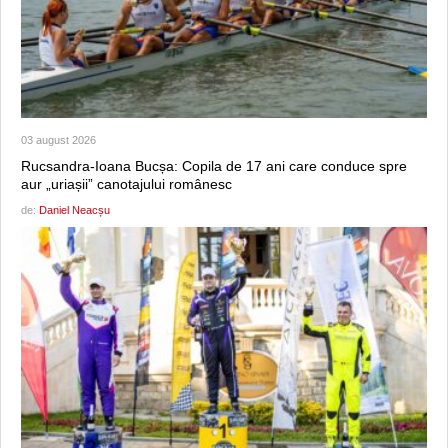
03 august 2026
Rucsandra-Ioana Bucșa: Copila de 17 ani care conduce spre
aur „uriașii” canotajului românesc
de:
Daniel Neacșu