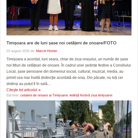
Timișoara are de luni șase noi cetățeni de onoare/FOTO
03 august 2026 de:
Marcel Hoster
Timișoara a acordat, luni seara, chiar de ziua orașului, un număr de șase
noi titluri de cetățean de onoare. În cadrul unei ședințe festive a Consiliului
Local, șase persoane din domeniul social, cultural, muzical, media, au
primit cea mai înaltă distincție acordată de oraș. Din păcate, nu toți cei
distinși au putut fi în sală....
Citeşte tot articolul
Etichete:
cetateni de onoare ai Timișoarei
,
ledință festivă ziua timișoarei