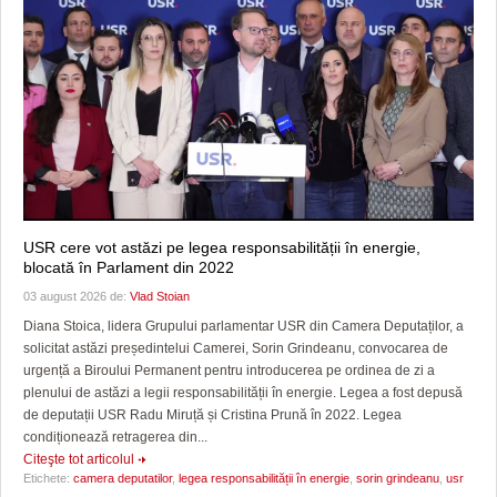
USR cere vot astăzi pe legea responsabilității în energie,
blocată în Parlament din 2022
03 august 2026 de:
Vlad Stoian
Diana Stoica, lidera Grupului parlamentar USR din Camera Deputaților, a
solicitat astăzi președintelui Camerei, Sorin Grindeanu, convocarea de
urgență a Biroului Permanent pentru introducerea pe ordinea de zi a
plenului de astăzi a legii responsabilității în energie. Legea a fost depusă
de deputații USR Radu Miruță și Cristina Prună în 2022. Legea
condiționează retragerea din...
Citeşte tot articolul
Etichete:
camera deputatilor
,
legea responsabilității în energie
,
sorin grindeanu
,
usr