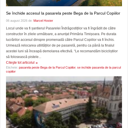
Se închide accesul la pasarela peste Bega de la Parcul Copiilor
06 august 2026 de:
Marcel Hoster
Locul unde va fi șantierul Pasarelei Îndrăgostiților va fi îngrădit de către
constructor în zilele următoare, a anunțat Primăria Timișoara. Pe durata
lucrărilor accesul dinspre promenadă către Parcul Copiilor va fi închis.
Urmează relocarea utilităților de pe pasarelă, pentru ca până la finalul
acestei luni să înceapă demolarea efectivă. “Le recomandăm bicicliștilor
să folosească pistele...
Citeşte tot articolul
Etichete:
pasarela peste Bega de la Parcul Copiilor
,
se inchide pasarela de la parcul
copiilor