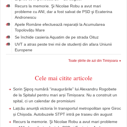
Recurs la memorie. Şi Nicolae Robu a avut mari
d
B
probleme cu ANI, dar a fost salvat de PSD şi Ecaterina
Andronescu
Apele Române efectuează reparații la Acumularea
d
B
Topolovățu Mare
Se închide casieria Aquatim de pe strada Oituz
d
B
UVT a atras peste trei mii de studenți din afara Uniunii
d
B
Europene
Toate știrile de azi din Timișoara
Cele mai citite articole
Sorin Şipoş numără “inaugurările” lui Alexandru Rogobete
de la Spitalul pentru mari arși Timișoara: Nu a construit un
spital, ci un calendar de promisiuni
Lațcău anunță victoria în transportul metropolitan spre Giroc
și Chișoda. Autobuzele STPT intră pe traseu din august
Recurs la memorie. Şi Nicolae Robu a avut mari probleme