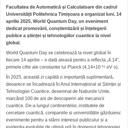
GRĂDINA TAICII DOMNULUI
CRONICĂ DE FILM
ACCIDENTE
Facultatea de Automatică și Calculatoare din cadrul
ZIARISTU’ DE TERASĂ
UNDE MERGEM
ANUNŢURI
Universității Politehnica Timișoara a organizat luni, 14
aprilie 2025, World Quantum Day, un eveniment
CU OIŞTEA-N KIERKEGAARD
FILME DOCUMENTARE
INFO SI UTILE
dedicat promovării, conștientizării și înțelegerii
publice a științei și tehnologiilor cuantice la nivel
FINANŢĂRI DE LA A LA Z
CLIPURI VIDEO
CULTURA
global.
PE SURSE
JOCURI ONLINE
INVATAMANT
World Quantum Day se celebrează la nivel global în
fiecare 14 aprilie – o dată aleasă pentru a reflecta „4.14”,
JUSTITIE
primele cifre ale constantei lui Planck (4,14×10⁻¹⁵ eV·s).
FILME DOCUMENTARE
În 2025, această zi capătă o importanță suplimentară,
CLIPURI VIDEO
deoarece se încadrează în Anul Internațional al Științei și
Tehnologiei Cuantice, desemnat de Națiunile Unite,
JOCURI ONLINE
marcând 100 de ani de descoperiri ale mecanicii
cuantice. De-a lungul continentelor, institutele de
DIVERSE
cercetare cuantică, companiile și universitățile găzduiesc
FARMACII DIN TIMIŞOARA
evenimente pentru a stârni interesul publicului și a
evidenția evoluțiile de ultimă oră în domeniul tehnologiei