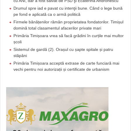
cu ANI, dar a fost salvat de PSD şi Ecaterina Andronescu
Drumul spre iad e pavat cu intenţii bune. Când o lege bună
pe fond e aplicată ca o armă politică
Firmele bănățenilor rămân proprietatea fondatorilor. Timișul
domină total clasamentul afacerilor private mari
Primăria Timișoara vrea să facă grădini în curțile mai multor
școli
Sistemul de gardă (2). Orașul cu șapte spitale și patru
stăpâni
Primăria Timișoara acceptă extrase de carte funciară mai
vechi pentru noi autorizații și certificate de urbanism