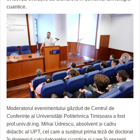
HARTA TIMIŞOAREI
cuantice.
LICEE, ŞCOLI ŞI GRĂDINIŢE DIN TIMIŞ
PRIMĂRIILE DIN TIMIŞ
SFATUL MEDICULUI
SFATURI JURIDICE
Moderatorul evenimentului găzduit de Centrul de
Conferințe al Universității Politehnica Timișoara a fost
prof.univ.dr.ing. Mihai Udrescu, absolvent și cadru
didactic al UPT, cel care a susținut prima teză de doctorat
în domeniul calculatoarelor cuantice și care în prezent