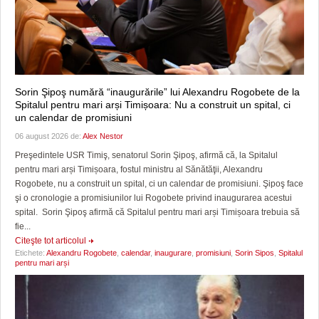
Sorin Şipoş numără “inaugurările” lui Alexandru Rogobete de la
Spitalul pentru mari arși Timișoara: Nu a construit un spital, ci
un calendar de promisiuni
06 august 2026 de:
Alex Nestor
Preşedintele USR Timiş, senatorul Sorin Şipoş, afirmă că, la Spitalul
pentru mari arși Timișoara, fostul ministru al Sănătăţii, Alexandru
Rogobete, nu a construit un spital, ci un calendar de promisiuni. Şipoş face
şi o cronologie a promisiunilor lui Rogobete privind inaugurarea acestui
spital. Sorin Şipoş afirmă că Spitalul pentru mari arși Timișoara trebuia să
fie...
Citeşte tot articolul
Etichete:
Alexandru Rogobete
,
calendar
,
inaugurare
,
promisiuni
,
Sorin Sipos
,
Spitalul
pentru mari arși