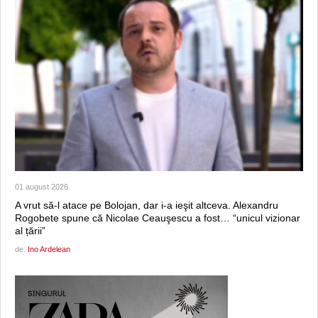
01 august 2026
A vrut să-l atace pe Bolojan, dar i-a ieşit altceva. Alexandru
Rogobete spune că Nicolae Ceauşescu a fost… “unicul vizionar
al țării”
de:
Ino Ardelean