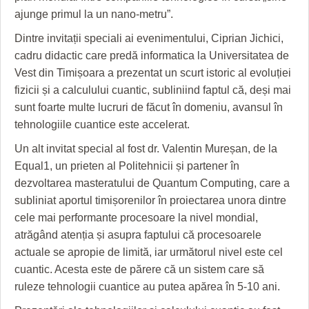
ajunge primul la un nano-metru”.
Dintre invitații speciali ai evenimentului, Ciprian Jichici,
cadru didactic care predă informatica la Universitatea de
Vest din Timișoara a prezentat un scurt istoric al evoluției
fizicii și a calculului cuantic, subliniind faptul că, deși mai
sunt foarte multe lucruri de făcut în domeniu, avansul în
tehnologiile cuantice este accelerat.
Un alt invitat special al fost dr. Valentin Mureșan, de la
Equal1, un prieten al Politehnicii și partener în
dezvoltarea masteratului de Quantum Computing, care a
subliniat aportul timișorenilor în proiectarea unora dintre
cele mai performante procesoare la nivel mondial,
atrăgând atenția și asupra faptului că procesoarele
actuale se apropie de limită, iar următorul nivel este cel
cuantic. Acesta este de părere că un sistem care să
ruleze tehnologii cuantice au putea apărea în 5-10 ani.