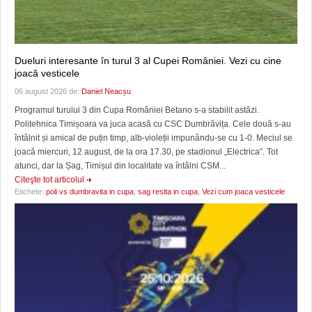
Dueluri interesante în turul 3 al Cupei României. Vezi cu cine
joacă vesticele
06 august 2026 de:
Daniel Neacșu
Programul turului 3 din Cupa României Betano s-a stabilit astăzi.
Politehnica Timișoara va juca acasă cu CSC Dumbrăvița. Cele două s-au
întâlnit și amical de puțin timp, alb-violeții impunându-se cu 1-0. Meciul se
joacă miercuri, 12 august, de la ora 17.30, pe stadionul „Electrica”. Tot
atunci, dar la Șag, Timișul din localitate va întâlni CSM...
Citeşte tot articolul
Etichete:
poli vs dumbravita in cupa
,
sag resita in cupa
,
Vezi cum joaca vesticele