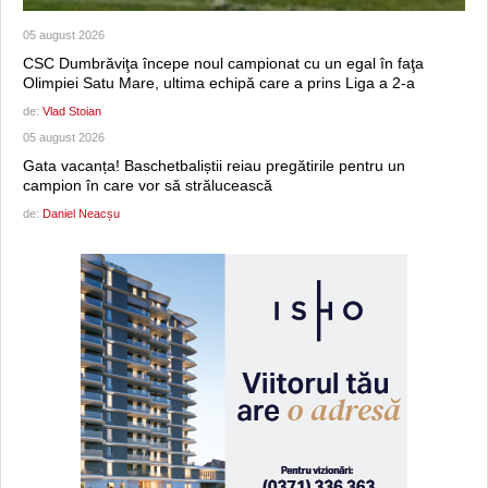
05 august 2026
CSC Dumbrăviţa începe noul campionat cu un egal în faţa
Olimpiei Satu Mare, ultima echipă care a prins Liga a 2-a
de:
Vlad Stoian
05 august 2026
Gata vacanța! Baschetbaliștii reiau pregătirile pentru un
campion în care vor să strălucească
de:
Daniel Neacșu