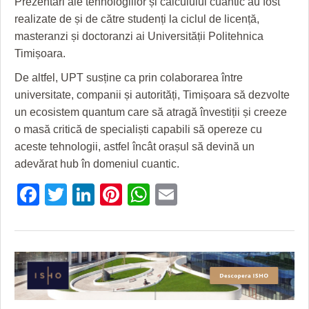
Prezentări ale tehnologiilor și calculului cuantic au fost
realizate de și de către studenți la ciclul de licență,
masteranzi și doctoranzi ai Universității Politehnica
Timișoara.
De altfel, UPT susține ca prin colaborarea între
universitate, companii și autorități, Timișoara să dezvolte
un ecosistem quantum care să atragă învestiții și creeze
o masă critică de specialiști capabili să opereze cu
aceste tehnologii, astfel încât orașul să devină un
adevărat hub în domeniul cuantic.
Facebook
Twitter
LinkedIn
Pinterest
WhatsApp
Email