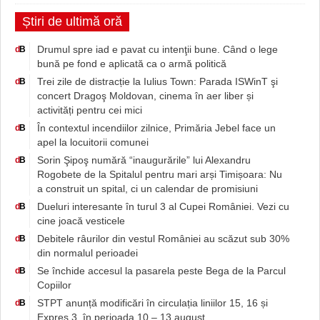
Știri de ultimă oră
Drumul spre iad e pavat cu intenţii bune. Când o lege
d
B
bună pe fond e aplicată ca o armă politică
Trei zile de distracție la Iulius Town: Parada ISWinT şi
d
B
concert Dragoş Moldovan, cinema în aer liber și
activități pentru cei mici
În contextul incendiilor zilnice, Primăria Jebel face un
d
B
apel la locuitorii comunei
Sorin Şipoş numără “inaugurările” lui Alexandru
d
B
Rogobete de la Spitalul pentru mari arși Timișoara: Nu
a construit un spital, ci un calendar de promisiuni
Dueluri interesante în turul 3 al Cupei României. Vezi cu
d
B
cine joacă vesticele
Debitele râurilor din vestul României au scăzut sub 30%
d
B
din normalul perioadei
Se închide accesul la pasarela peste Bega de la Parcul
d
B
Copiilor
STPT anunță modificări în circulația liniilor 15, 16 și
d
B
Expres 3, în perioada 10 – 13 august