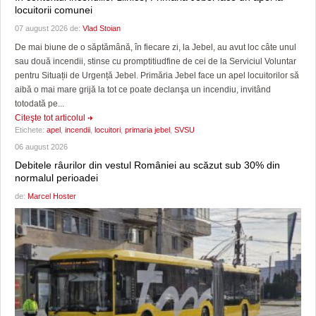
locuitorii comunei
07 august 2026 de:
Vlad Stoian
De mai biune de o săptămână, în fiecare zi, la Jebel, au avut loc câte unul
sau două incendii, stinse cu promptitiudfine de cei de la Serviciul Voluntar
pentru Situații de Urgență Jebel. Primăria Jebel face un apel locuitorilor să
aibă o mai mare grijă la tot ce poate declanşa un incendiu, invitând
totodată pe...
Citeşte tot articolul
Etichete:
apel
,
incendii
,
locuitori
,
primaria jebel
,
SVSU
06 august 2026
Debitele râurilor din vestul României au scăzut sub 30% din
normalul perioadei
de:
Marcel Hoster