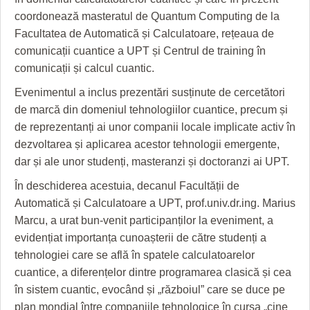
coordonează masteratul de Quantum Computing de la
Facultatea de Automatică și Calculatoare, rețeaua de
comunicații cuantice a UPT și Centrul de training în
comunicații și calcul cuantic.
Evenimentul a inclus prezentări susținute de cercetători
de marcă din domeniul tehnologiilor cuantice, precum și
de reprezentanți ai unor companii locale implicate activ în
dezvoltarea și aplicarea acestor tehnologii emergente,
dar și ale unor studenți, masteranzi și doctoranzi ai UPT.
În deschiderea acestuia, decanul Facultății de
Automatică și Calculatoare a UPT, prof.univ.dr.ing. Marius
Marcu, a urat bun-venit participanților la eveniment, a
evidențiat importanța cunoașterii de către studenți a
tehnologiei care se află în spatele calculatoarelor
cuantice, a diferențelor dintre programarea clasică și cea
în sistem cuantic, evocând și „războiul” care se duce pe
plan mondial între companiile tehnologice în cursa „cine