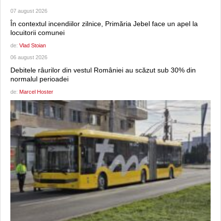
07 august 2026
În contextul incendiilor zilnice, Primăria Jebel face un apel la
locuitorii comunei
de:
Vlad Stoian
06 august 2026
Debitele râurilor din vestul României au scăzut sub 30% din
normalul perioadei
de:
Marcel Hoster