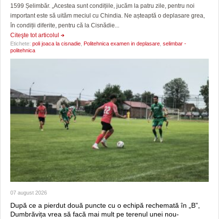
1599 Șelimbăr. „Acestea sunt condițiile, jucăm la patru zile, pentru noi
important este să uităm meciul cu Chindia. Ne așteaptă o deplasare grea,
în condiții diferite, pentru că la Cisnădie...
Citeşte tot articolul
Etichete:
poli joaca la cisnadie
,
Politehnica examen in deplasare
,
selimbar -
politehnica
07 august 2026
După ce a pierdut două puncte cu o echipă rechemată în „B”,
Dumbrăvița vrea să facă mai mult pe terenul unei nou-