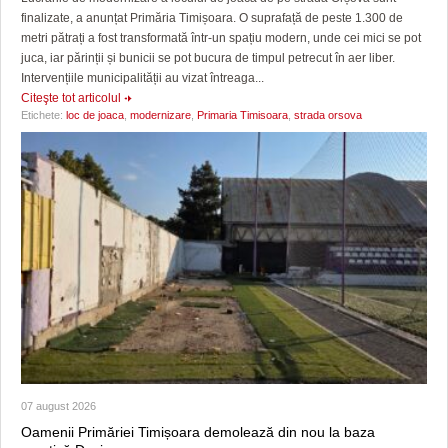
finalizate, a anunțat Primăria Timișoara. O suprafață de peste 1.300 de
metri pătrați a fost transformată într-un spațiu modern, unde cei mici se pot
juca, iar părinții și bunicii se pot bucura de timpul petrecut în aer liber.
Intervențiile municipalității au vizat întreaga...
Citeşte tot articolul
Etichete:
loc de joaca
,
modernizare
,
Primaria Timisoara
,
strada orsova
07 august 2026
Oamenii Primăriei Timișoara demolează din nou la baza