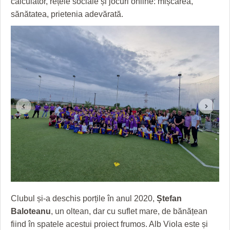
calculator, rețele sociale și jocuri online: mișcarea,
HARTA TIMIŞOAREI
sănătatea, prietenia adevărată.
LICEE, ŞCOLI ŞI GRĂDINIŢE DIN TIMIŞ
PRIMĂRIILE DIN TIMIŞ
SFATUL MEDICULUI
SFATURI JURIDICE
Clubul și-a deschis porțile în anul 2020,
Ștefan
Baloteanu
, un oltean, dar cu suflet mare, de bănățean
fiind în spatele acestui proiect frumos. Alb Viola este și