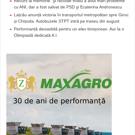
Recurs la memorie. Şi Nicolae Robu a avut mari probleme
cu ANI, dar a fost salvat de PSD şi Ecaterina Andronescu
Lațcău anunță victoria în transportul metropolitan spre Giroc
și Chișoda. Autobuzele STPT intră pe traseu din august
Performanță deosebită pentru un elev timișorean. Aur la o
Olimpiadă dedicată A.I.