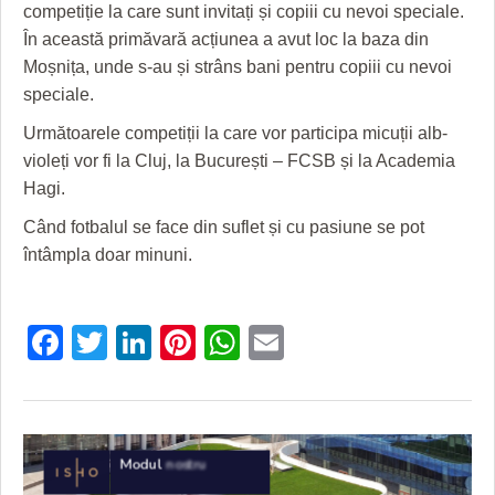
competiție la care sunt invitați și copiii cu nevoi speciale.
În această primăvară acțiunea a avut loc la baza din
Moșnița, unde s-au și strâns bani pentru copiii cu nevoi
speciale.
Următoarele competiții la care vor participa micuții alb-
violeți vor fi la Cluj, la București – FCSB și la Academia
Hagi.
Când fotbalul se face din suflet și cu pasiune se pot
întâmpla doar minuni.
Facebook
Twitter
LinkedIn
Pinterest
WhatsApp
Email