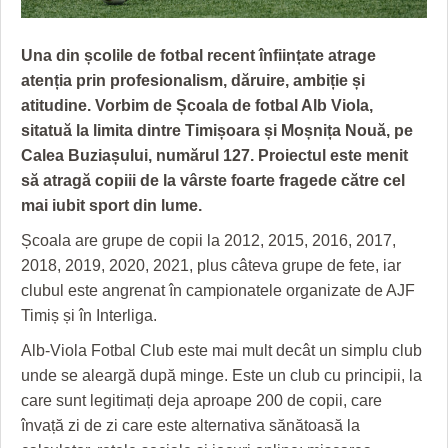
GRĂDINA TAICII DOMNULUI
CRONICĂ DE FILM
ACCIDENTE
ZIARISTU’ DE TERASĂ
UNDE MERGEM
ANUNŢURI
Una din școlile de fotbal recent înființate atrage
atenția prin profesionalism, dăruire, ambiție și
CU OIŞTEA-N KIERKEGAARD
FILME DOCUMENTARE
INFO SI UTILE
atitudine. Vorbim de Școala de fotbal Alb Viola,
FINANŢĂRI DE LA A LA Z
CLIPURI VIDEO
CULTURA
sitatuă la limita dintre Timișoara și Moșnița Nouă, pe
Calea Buziașului, numărul 127. Proiectul este menit
PE SURSE
JOCURI ONLINE
INVATAMANT
să atragă copiii de la vârste foarte fragede către cel
mai iubit sport din lume.
JUSTITIE
Școala are grupe de copii la 2012, 2015, 2016, 2017,
FILME DOCUMENTARE
2018, 2019, 2020, 2021, plus câteva grupe de fete, iar
clubul este angrenat în campionatele organizate de AJF
CLIPURI VIDEO
Timiș și în Interliga.
JOCURI ONLINE
Alb-Viola Fotbal Club este mai mult decât un simplu club
DIVERSE
unde se aleargă după minge. Este un club cu principii, la
care sunt legitimați deja aproape 200 de copii, care
FARMACII DIN TIMIŞOARA
învață zi de zi care este alternativa sănătoasă la