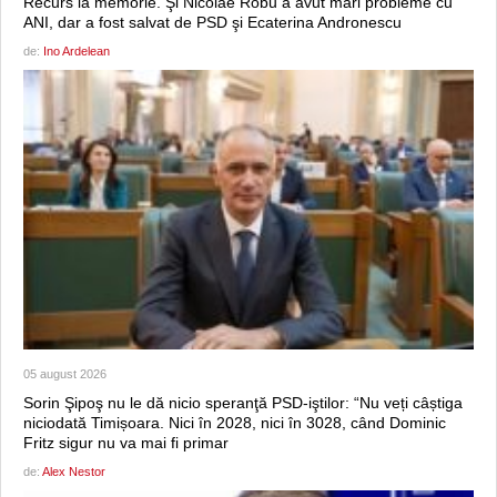
Recurs la memorie. Şi Nicolae Robu a avut mari probleme cu
ANI, dar a fost salvat de PSD şi Ecaterina Andronescu
de:
Ino Ardelean
05 august 2026
Sorin Şipoş nu le dă nicio speranţă PSD-iştilor: “Nu veți câștiga
niciodată Timișoara. Nici în 2028, nici în 3028, când Dominic
Fritz sigur nu va mai fi primar
de:
Alex Nestor