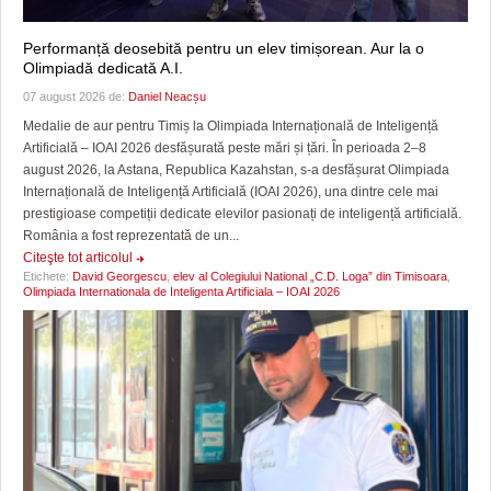
Performanță deosebită pentru un elev timișorean. Aur la o
Olimpiadă dedicată A.I.
07 august 2026 de:
Daniel Neacșu
Medalie de aur pentru Timiș la Olimpiada Internațională de Inteligență
Artificială – IOAI 2026 desfășurată peste mări și țări. În perioada 2–8
august 2026, la Astana, Republica Kazahstan, s-a desfășurat Olimpiada
Internațională de Inteligență Artificială (IOAI 2026), una dintre cele mai
prestigioase competiții dedicate elevilor pasionați de inteligență artificială.
România a fost reprezentată de un...
Citeşte tot articolul
Etichete:
David Georgescu
,
elev al Colegiului National „C.D. Loga” din Timisoara
,
Olimpiada Internationala de Inteligenta Artificiala – IOAI 2026