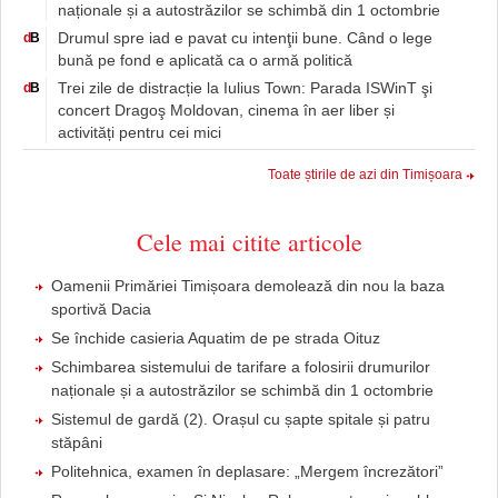
naționale și a autostrăzilor se schimbă din 1 octombrie
Drumul spre iad e pavat cu intenţii bune. Când o lege
d
B
bună pe fond e aplicată ca o armă politică
Trei zile de distracție la Iulius Town: Parada ISWinT şi
d
B
concert Dragoş Moldovan, cinema în aer liber și
activități pentru cei mici
Toate știrile de azi din Timișoara
Cele mai citite articole
Oamenii Primăriei Timișoara demolează din nou la baza
sportivă Dacia
Se închide casieria Aquatim de pe strada Oituz
Schimbarea sistemului de tarifare a folosirii drumurilor
naționale și a autostrăzilor se schimbă din 1 octombrie
Sistemul de gardă (2). Orașul cu șapte spitale și patru
stăpâni
Politehnica, examen în deplasare: „Mergem încrezători”