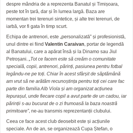
despre mândria de a reprezenta Banatul și Timișoara,
peste tot în țară, dar și în lumea largă. Baza are
momentan trei terenuri sintetice, și alte trei terenuri, de
iarbă, vor fi gata în timp scurt.
Echipa de antrenori, este „personalizată” și profesionistă,
unul dintre ei fiind
Valentin Caraivan
, portar de legendă
al Banatului, care a apărat însă și la Dinamo sau Jiul
Petroșani.
„Tot ce facem este să creăm o comunitate
specială, copii, antrenori, părinți, pasiunea pentru fotbal
legându-ne pe toți. Chiar în acest sfârșit de săptămână
am vrut să ne arătăm recunoștința pentru toți cei care fac
parte din familia Alb Viola și am organizat acțiunea
Iepurașul, unde fiecare copil a avut parte de un cadou, iar
părinții s-au bucurat de o zi frumoasă la baza noastră
primitoare”
, ne-au transmis reprezentanții clubului.
Ceea ce face acest club deosebit este și acțiunile
speciale. An de an, se organizează Cupa Ștefan, o