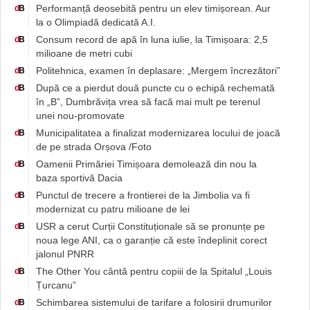
Performanță deosebită pentru un elev timișorean. Aur
d
B
la o Olimpiadă dedicată A.I.
Consum record de apă în luna iulie, la Timișoara: 2,5
d
B
milioane de metri cubi
Politehnica, examen în deplasare: „Mergem încrezători”
d
B
După ce a pierdut două puncte cu o echipă rechemată
d
B
în „B”, Dumbrăvița vrea să facă mai mult pe terenul
unei nou-promovate
Municipalitatea a finalizat modernizarea locului de joacă
d
B
de pe strada Orșova /Foto
Oamenii Primăriei Timișoara demolează din nou la
d
B
baza sportivă Dacia
Punctul de trecere a frontierei de la Jimbolia va fi
d
B
modernizat cu patru milioane de lei
USR a cerut Curții Constituționale să se pronunțe pe
d
B
noua lege ANI, ca o garanție că este îndeplinit corect
jalonul PNRR
The Other You cântă pentru copiii de la Spitalul „Louis
d
B
Țurcanu”
Schimbarea sistemului de tarifare a folosirii drumurilor
d
B