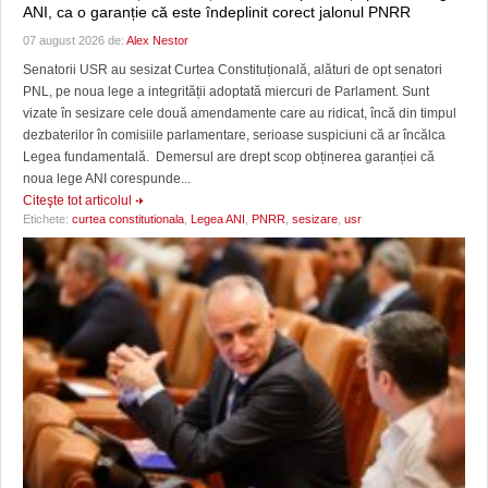
ANI, ca o garanție că este îndeplinit corect jalonul PNRR
07 august 2026 de:
Alex Nestor
Senatorii USR au sesizat Curtea Constituțională, alături de opt senatori
PNL, pe noua lege a integrității adoptată miercuri de Parlament. Sunt
vizate în sesizare cele două amendamente care au ridicat, încă din timpul
dezbaterilor în comisiile parlamentare, serioase suspiciuni că ar încălca
Legea fundamentală. Demersul are drept scop obținerea garanției că
noua lege ANI corespunde...
Citeşte tot articolul
Etichete:
curtea constitutionala
,
Legea ANI
,
PNRR
,
sesizare
,
usr