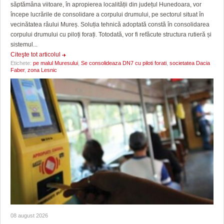
săptămâna viitoare, în apropierea localității din județul Hunedoara, vor
începe lucrările de consolidare a corpului drumului, pe sectorul situat în
vecinătatea râului Mureș. Soluția tehnică adoptată constă în consolidarea
corpului drumului cu piloți forați. Totodată, vor fi refăcute structura rutieră și
sistemul...
Citeşte tot articolul
Etichete:
pe malul Muresului
,
Se consolideaza DN7 cu piloti forati
,
societatea Dacia
Faber
,
zona Lesnic
08 august 2026