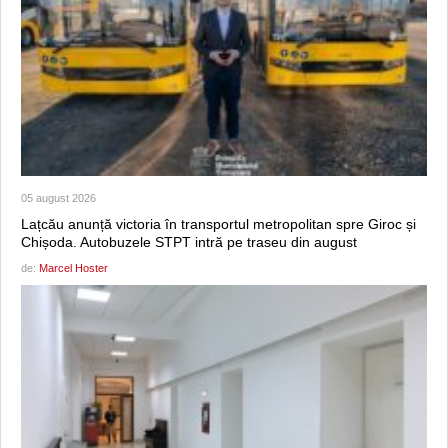
05 august 2026
Lațcău anunță victoria în transportul metropolitan spre Giroc și
Chișoda. Autobuzele STPT intră pe traseu din august
de:
Marcel Hoster