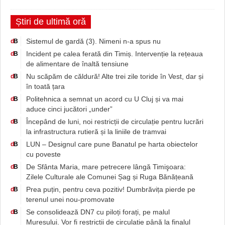
Știri de ultimă oră
Sistemul de gardă (3). Nimeni n-a spus nu
d
B
Incident pe calea ferată din Timiș. Intervenție la rețeaua
d
B
de alimentare de înaltă tensiune
Nu scăpăm de căldură! Alte trei zile toride în Vest, dar și
d
B
în toată țara
Politehnica a semnat un acord cu U Cluj și va mai
d
B
aduce cinci jucători „under”
Începând de luni, noi restricții de circulație pentru lucrări
d
B
la infrastructura rutieră și la liniile de tramvai
LUN – Designul care pune Banatul pe harta obiectelor
d
B
cu poveste
De Sfânta Maria, mare petrecere lângă Timişoara:
d
B
Zilele Culturale ale Comunei Șag și Ruga Bănățeană
Prea puțin, pentru ceva pozitiv! Dumbrăvița pierde pe
d
B
terenul unei nou-promovate
Se consolidează DN7 cu piloți forați, pe malul
d
B
Mureșului. Vor fi restricții de circulație până la finalul