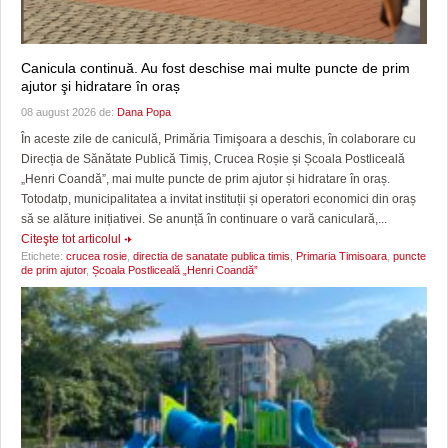
Canicula continuă. Au fost deschise mai multe puncte de prim
ajutor şi hidratare în oraș
08 august 2026 de:
Dana Popa
În aceste zile de caniculă, Primăria Timişoara a deschis, în colaborare cu
Direcția de Sănătate Publică Timiș, Crucea Roșie și Școala Postliceală
„Henri Coandă”, mai multe puncte de prim ajutor și hidratare în oraș.
Totodatp, municipalitatea a invitat instituții și operatori economici din oraș
să se alăture inițiativei. Se anunță în continuare o vară caniculară,...
Citeşte tot articolul
Etichete:
crucea rosie
,
directia de sanatate publica timis
,
Primaria Timisoara
,
puncte
de prim ajutor
,
Școala Postliceală „Henri Coandă”