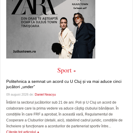
Sport
Politehnica a semnat un acord cu U Cluj și va mai aduce cinci
jucători „under”
09 august 2026 de:
Daniel Neacșu
Întăriri la sectorul jucătorilor sub 21 de ani. Poli și U Cluj un acord de
colaborare care la prima vedere va aduce câștig clubului bănățean. În
condițiile în care FRF a aprobat, în această vară, Regulamentul de
Cooperare a Cluburilor (detalii, aici), stabilind cadrul juridic, condițiile de
încheiere și funcționare a acordurilor de parteneriat sportiv între...
Citeşte tot articolul