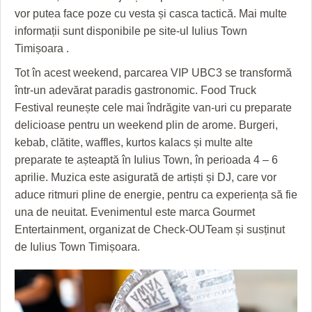
HARTA TIMIŞOAREI
vor putea face poze cu vesta și casca tactică. Mai multe
informații sunt disponibile pe site-ul Iulius Town
LICEE, ŞCOLI ŞI GRĂDINIŢE DIN TIMIŞ
Timișoara .
PRIMĂRIILE DIN TIMIŞ
Tot în acest weekend, parcarea VIP UBC3 se transformă
într-un adevărat paradis gastronomic. Food Truck
SFATUL MEDICULUI
Festival reunește cele mai îndrăgite van-uri cu preparate
SFATURI JURIDICE
delicioase pentru un weekend plin de arome. Burgeri,
kebab, clătite, waffles, kurtos kalacs și multe alte
preparate te așteaptă în Iulius Town, în perioada 4 – 6
aprilie. Muzica este asigurată de artiști și DJ, care vor
aduce ritmuri pline de energie, pentru ca experiența să fie
una de neuitat. Evenimentul este marca Gourmet
Entertainment, organizat de Check-OUTeam și susținut
de Iulius Town Timișoara.