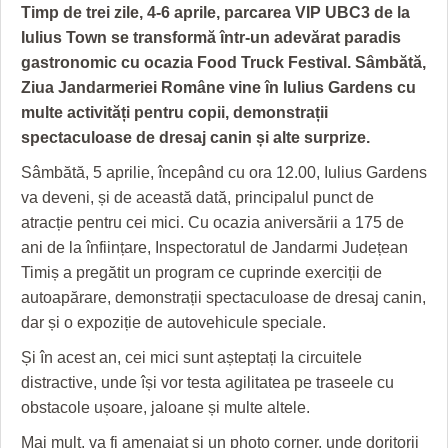
GRĂDINA TAICII DOMNULUI
CRONICĂ DE FILM
ACCIDENTE
Timp de trei zile, 4-6 aprile, parcarea VIP UBC3 de la
Iulius Town se transformă într-un adevărat paradis
ZIARISTU’ DE TERASĂ
UNDE MERGEM
ANUNŢURI
gastronomic cu ocazia Food Truck Festival. Sâmbătă,
CU OIŞTEA-N KIERKEGAARD
FILME DOCUMENTARE
INFO SI UTILE
Ziua Jandarmeriei Române vine în Iulius Gardens cu
multe activități pentru copii, demonstrații
FINANŢĂRI DE LA A LA Z
CLIPURI VIDEO
CULTURA
spectaculoase de dresaj canin și alte surprize.
PE SURSE
JOCURI ONLINE
INVATAMANT
Sâmbătă, 5 aprilie, începând cu ora 12.00, Iulius Gardens
va deveni, și de această dată, principalul punct de
JUSTITIE
atracție pentru cei mici. Cu ocazia aniversării a 175 de
ani de la înființare, Inspectoratul de Jandarmi Județean
FILME DOCUMENTARE
Timiș a pregătit un program ce cuprinde exerciții de
CLIPURI VIDEO
autoapărare, demonstrații spectaculoase de dresaj canin,
dar și o expoziție de autovehicule speciale.
JOCURI ONLINE
Și în acest an, cei mici sunt așteptați la circuitele
DIVERSE
distractive, unde își vor testa agilitatea pe traseele cu
obstacole ușoare, jaloane și multe altele.
FARMACII DIN TIMIŞOARA
Mai mult, va fi amenajat și un photo corner, unde doritorii