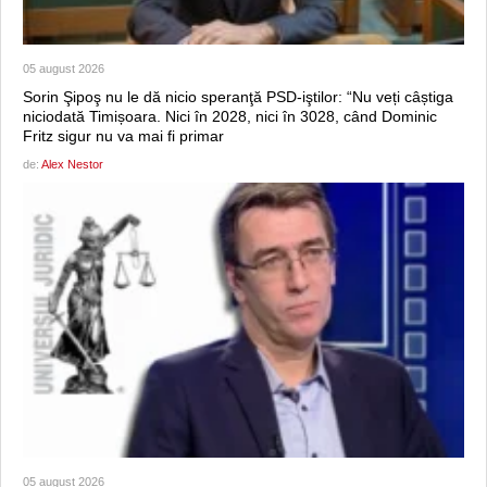
05 august 2026
Sorin Şipoş nu le dă nicio speranţă PSD-iştilor: “Nu veți câștiga
niciodată Timișoara. Nici în 2028, nici în 3028, când Dominic
Fritz sigur nu va mai fi primar
de:
Alex Nestor
05 august 2026