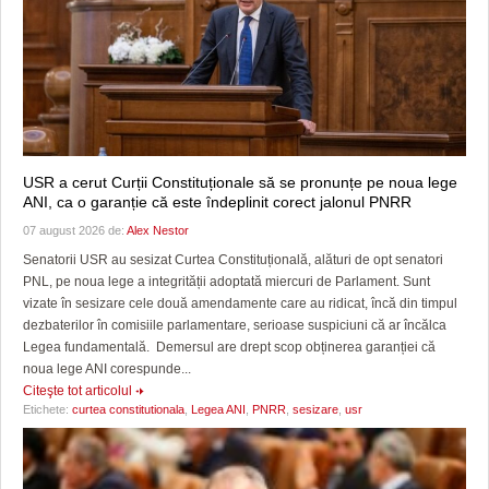
USR a cerut Curții Constituționale să se pronunțe pe noua lege
ANI, ca o garanție că este îndeplinit corect jalonul PNRR
07 august 2026 de:
Alex Nestor
Senatorii USR au sesizat Curtea Constituțională, alături de opt senatori
PNL, pe noua lege a integrității adoptată miercuri de Parlament. Sunt
vizate în sesizare cele două amendamente care au ridicat, încă din timpul
dezbaterilor în comisiile parlamentare, serioase suspiciuni că ar încălca
Legea fundamentală. Demersul are drept scop obținerea garanției că
noua lege ANI corespunde...
Citeşte tot articolul
Etichete:
curtea constitutionala
,
Legea ANI
,
PNRR
,
sesizare
,
usr