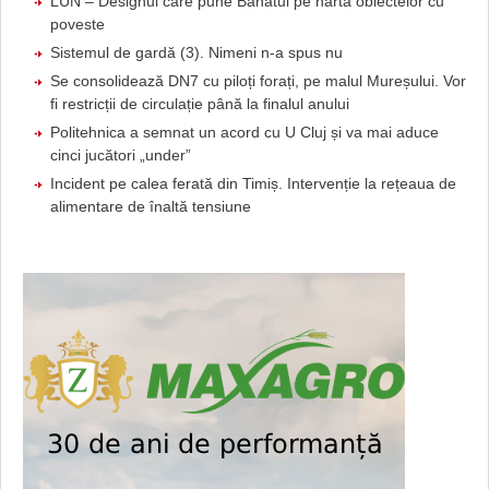
LUN – Designul care pune Banatul pe harta obiectelor cu
poveste
Sistemul de gardă (3). Nimeni n-a spus nu
Se consolidează DN7 cu piloți forați, pe malul Mureșului. Vor
fi restricții de circulație până la finalul anului
Politehnica a semnat un acord cu U Cluj și va mai aduce
cinci jucători „under”
Incident pe calea ferată din Timiș. Intervenție la rețeaua de
alimentare de înaltă tensiune