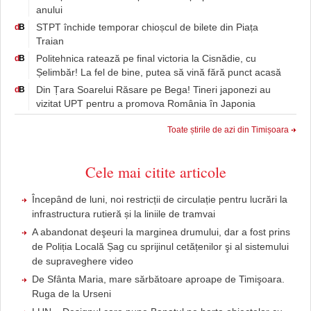
anului
STPT închide temporar chioșcul de bilete din Piața
d
B
Traian
Politehnica ratează pe final victoria la Cisnădie, cu
d
B
Șelimbăr! La fel de bine, putea să vină fără punct acasă
Din Țara Soarelui Răsare pe Bega! Tineri japonezi au
d
B
vizitat UPT pentru a promova România în Japonia
Toate știrile de azi din Timișoara
Cele mai citite articole
Începând de luni, noi restricții de circulație pentru lucrări la
infrastructura rutieră și la liniile de tramvai
A abandonat deşeuri la marginea drumului, dar a fost prins
de Poliția Locală Șag cu sprijinul cetățenilor şi al sistemului
de supraveghere video
De Sfânta Maria, mare sărbătoare aproape de Timişoara.
Ruga de la Urseni