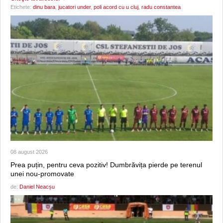
Etichete:
dinu bara
,
jucatori under
,
poli acord cu u cluj
,
radu constantea
08 august 2026
Prea puțin, pentru ceva pozitiv! Dumbrăvița pierde pe terenul
unei nou-promovate
de:
Daniel Neacșu