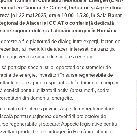
ţional Român al Consiliului Mondial al Energiei (CNR-
eneriat cu Camera de Comerț, Industrie și Agricultură
eză joi, 22 mai 2025, orele 10.00- 15.30, în Sala Banat
Regional de Afaceri al CCIAT o conferință dedicată
selor
regenerabile și al stocării energiei în România.
dorește a fi o platformă de dialog între experți, factori de
rezentanți ai mediului de afaceri interesați de tranziția
hnologii verzi și soluții de stocare a energiei.
 să participe specialiști ai operatorilor sistemelor de
abile de energie, investitori în surse regenerabile de
ltanți fiscali și juridici specializați în domeniu, companii
 servicii pentru utilizatorii activi (prosumeri), cadre
cercetători din domeniul energetic.
 tematici de interes privind: Aspecte de reglementare
 fiscală pentru susținerea dezvoltării proiectelor de
urse regenerabile și stocare; Aspecte legislative pentru
zvoltării producției de hidrogen în România, ultimele