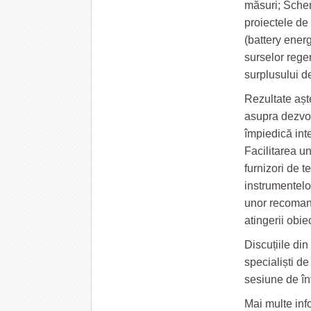
măsuri; Schem
proiectele de
(battery energ
surselor rege
surplusului d
Rezultate așt
asupra dezvolt
împiedică inte
Facilitarea unu
furnizori de 
instrumentelo
unor recomand
atingerii obi
Discuțiile di
specialiști d
sesiune de în
Mai multe inf