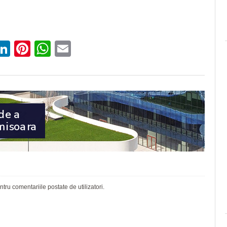
ebook
witter
LinkedIn
Pinterest
WhatsApp
Email
ru comentariile postate de utilizatori.