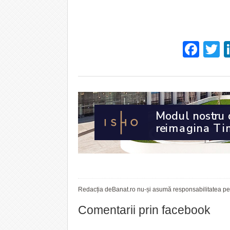
Fac
T
Redacția deBanat.ro nu-și asumă responsabilitatea pent
Comentarii prin facebook