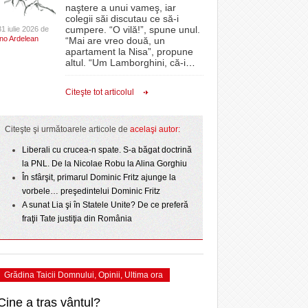
CLIPURI VIDEO
naştere a unui vameş, iar
Un concert de zile mari a încheiat prima zi a
e la
prim-divizionarei din
proiectelor derulate de instituție din fonduri
colegii săi discutau ce să-i
- acum 2 zile
July
Timișoara City Celebration/Foto
- 17 July 2026
- 11 December 2025
JOCURI ONLINE
h SC
europene/FOTO
cumpere. “O vilă!”, spune unul.
31 iulie 2026 de
Ino Ardelean
“Mai are vreo două, un
DIVERSE
apartament la Nisa”, propune
Sărbătoarea Timişoarei continuă. Ziua a doua
hnicii Femina. Iese
ANAF oferă persoanelor fizice posibilitatea să
altul. “Um Lamborghini, că-i
…
- 16 July 2026
aduce pe scena de pe bulevardul IC Brătianu
beneficieze de Declarația Unică 212
rzis
a
FARMACII DIN
-
- 25 November 2025
trupa The Script. Programul zilei de sâmbătă
 PNL
precompletată
TIMIŞOARA
Citeşte tot articolul
acum 2 zile
pe
HARTA TIMIŞOAREI
Romanian Business Leaders lansează RBL
View all
- 19 November
Banat, prima filială din vestul țării
LICEE, ŞCOLI ŞI
Citeşte şi următoarele articole de
acelaşi autor:
2025
l
GRĂDINIŢE DIN TIMIŞ
Liberali cu crucea-n spate. S-a băgat doctrină
View all
PRIMĂRIILE DIN TIMIŞ
 2026
la PNL. De la Nicolae Robu la Alina Gorghiu
În sfârşit, primarul Dominic Fritz ajunge la
SFATUL MEDICULUI
vorbele… preşedintelui Dominic Fritz
SFATURI JURIDICE
A sunat Lia şi în Statele Unite? De ce preferă
fraţii Tate justiţia din România
Grădina Taicii Domnului
,
Opinii
,
Ultima ora
Cine a tras vântul?