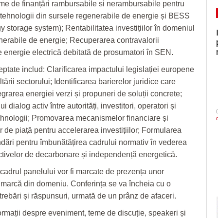
e de finanțări rambursabile si nerambursabile pentru
 tehnologii din sursele regenerabile de energie și BESS
y storage system); Rentabilitatea investițiilor în domeniul
nerabile de energie; Recuperarea contravalorii
e energie electrică debitată de prosumatori în SEN.
eptate includ: Clarificarea impactului legislației europene
ării sectorului; Identificarea barierelor juridice care
grarea energiei verzi și propuneri de soluții concrete;
i dialog activ între autorități, investitori, operatori și
tehnologii; Promovarea mecanismelor financiare și
r de piață pentru accelerarea investițiilor; Formularea
ări pentru îmbunătățirea cadrului normativ în vederea
ectivelor de decarbonare și independență energetică.
n cadrul panelului vor fi marcate de prezența unor
e marcă din domeniu. Conferința se va încheia cu o
trebări și răspunsuri, urmată de un prânz de afaceri.
ormații despre eveniment, teme de discuție, speakeri și