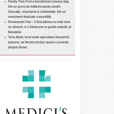
Family Time Fest a transformat comuna Șag
într-un punct de întâlnire pentru familii.
Educație, voluntariat și solidaritate, într-un
eveniment dedicate comunității
Romavyctor Pan – Când pâinea nu este doar
un aliment, ci o întoarcere la gustul autentic al
Banatului
Terra Biola: locul unde agricultura înseamnă
pasiune, iar fiecare produs spune o poveste
despre Banat