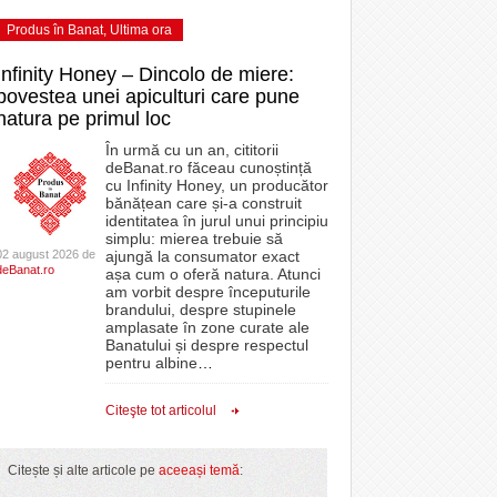
Produs în Banat
,
Ultima ora
Infinity Honey – Dincolo de miere:
povestea unei apiculturi care pune
natura pe primul loc
În urmă cu un an, cititorii
deBanat.ro făceau cunoștință
cu Infinity Honey, un producător
bănățean care și-a construit
identitatea în jurul unui principiu
simplu: mierea trebuie să
02 august 2026 de
ajungă la consumator exact
deBanat.ro
așa cum o oferă natura. Atunci
am vorbit despre începuturile
brandului, despre stupinele
amplasate în zone curate ale
Banatului și despre respectul
pentru albine
…
Citeşte tot articolul
Citește și alte articole pe
aceeași temă
: