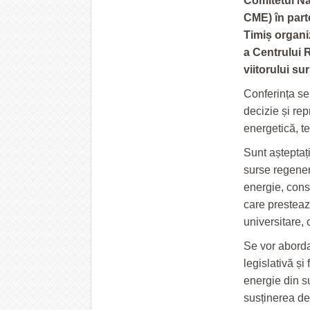
Comitetul Na
CME) în part
Timiș organiz
a Centrului 
viitorului
sur
Conferința se 
decizie și rep
energetică, te
Sunt așteptați
surse regener
energie, consu
care prestează
universitare, 
Se vor aborda
legislativă și
energie din s
susținerea de