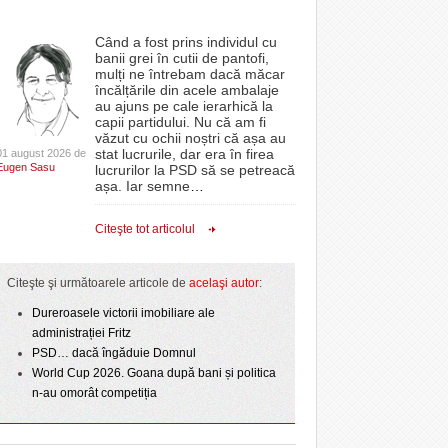
Când a fost prins individul cu
banii grei în cutii de pantofi,
mulți ne întrebam dacă măcar
încălțările din acele ambalaje
au ajuns pe cale ierarhică la
capii partidului. Nu că am fi
văzut cu ochii noștri că așa au
stat lucrurile, dar era în firea
01 august 2026 de
Eugen Sasu
lucrurilor la PSD să se petreacă
așa. Iar semne
…
Citeşte tot articolul
Citeşte şi următoarele articole de
acelaşi autor
:
Dureroasele victorii imobiliare ale
administrației Fritz
PSD… dacă îngăduie Domnul
World Cup 2026. Goana după bani și politica
n-au omorât competiția