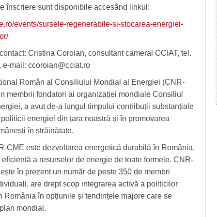
e înscriere sunt disponibile accesând linkul:
me.ro/events/sursele-regenerabile-si-stocarea-energiei-
or/
ontact: Cristina Coroian, consultant cameral CCIAT, tel.
 e-mail: ccoroian@cciat.ro
ional Român al Consiliului Mondial al Energiei (CNR-
n membrii fondatori ai organizației mondiale Consiliul
rgiei, a avut de-a lungul timpului contribuții substanțiale
politicii energiei din țara noastră și în promovarea
mânești în străinătate.
-CME este dezvoltarea energetică durabilă în România,
ea eficientă a resurselor de energie de toate formele. CNR-
ește în prezent un număr de peste 350 de membri
ndividuali, are drept scop integrarea activă a politicilor
n România în opțiunile și tendințele majore care se
plan mondial.