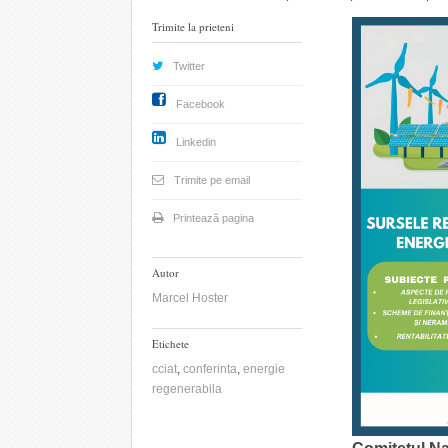
Trimite la prieteni
Twitter
Facebook
Linkedin
Trimite pe email
Printează pagina
Autor
Marcel Hoster
Etichete
cciat
,
conferinta
,
energie
regenerabila