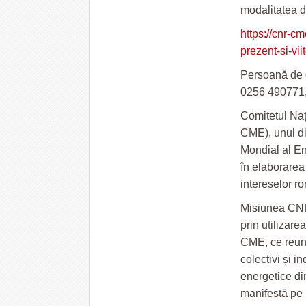
modalitatea d
https://cnr-c
prezent-si-viit
Persoană de c
0256 490771,
Comitetul Naț
CME), unul di
Mondial al Ene
în elaborarea 
intereselor ro
Misiunea CNR
prin utilizar
CME, ce reun
colectivi și i
energetice di
manifestă pe 