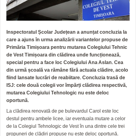
GRĂDINA TAICII DOMNULUI
CRONICĂ DE FILM
ACCIDENTE
ZIARISTU’ DE TERASĂ
UNDE MERGEM
ANUNŢURI
CU OIŞTEA-N KIERKEGAARD
FILME DOCUMENTARE
INFO SI UTILE
Inspectoratul Școlar Județean a anunțat concluzia la
FINANŢĂRI DE LA A LA Z
CLIPURI VIDEO
CULTURA
care a ajuns în urma analizării variantelor propuse de
Primăria Timișoara pentru mutarea Colegiului Tehnic
PE SURSE
JOCURI ONLINE
INVATAMANT
de Vest Timișoara din clădirea unde funcționează,
special pentru a face loc Colegiului
Ana Aslan. Cea
JUSTITIE
din urmă școală va rămâne fără actuala clădire, acolo
FILME DOCUMENTARE
fiind lansate lucrări de
reabiitare. Concluzia trasă de
ISJ: cele două colegii vor împărți clădirea respectivă,
CLIPURI VIDEO
mutarea Colegiului Tehnologic nu este deloc
oportună.
JOCURI ONLINE
La clădirea renovată de pe bulevardul Carol este loc
DIVERSE
destul pentru ambele licee, iar eventuala mutare a celor
FARMACII DIN TIMIŞOARA
de la Colegiul Tehnologic de Vest în una dintre cele trei
propuneri de clădiri propuse nu este deloc oportună.