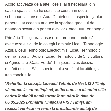
HARTA TIMIŞOAREI
Acolo activează deja alte licee și ar fi necesară, din
cauza spațiului, să fie susținute cursuri în două
LICEE, ŞCOLI ŞI GRĂDINIŢE DIN TIMIŞ
schimburi, a transmis Aura Danielescu, inspector școlar
PRIMĂRIILE DIN TIMIŞ
general. Iar aceasta ar duce la sporirea gradului de
abandon școlar din partea elevilor Colegiului Tehnologic.
SFATUL MEDICULUI
Primăria Tiimișoara lansase trei propuneri unde să
SFATURI JURIDICE
evacueze elevii de la colegiul amintit: Liceul Tehnologic
Azur, Liceul Tehnologic Electrotimiș, Liceul Tehnologic
de Transporturi Auto și Liceul Tehnologic de Silvicultură
și Agricultură „Casa Verde” Timișoara. Dar, decizia
mutării este la ISJ. Inspectoratul a verificat locațiile și a
tras concluziile.
”
Referitor la situația Liceului Tehnic de Vest, ISJ Timiș
vă aduce la cunoștință că, astfel cum s-a discutat și în
cadrul întâlnirii desfășurate între
părți în data de
06.05.2025 (Primăria Timișoara+ ISJ Timiș), am
realizat verificări în teren la următoarele unități de