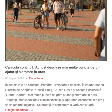
Canicula continuă. Au fost deschise mai multe puncte de prim
ajutor şi hidratare în oraș
08 august 2026 de:
Dana Popa
În aceste zile de caniculă, Primăria Timişoara a deschis, în colaborare cu
Direcția de Sănătate Publică Timiș, Crucea Roșie și Școala Postliceală
„Henri Coandă”, mai multe puncte de prim ajutor și hidratare în oraș.
Totodatp, municipalitatea a invitat instituții și operatori economici din oraș
să se alăture inițiativei. Se anunță în continuare o vară caniculară,...
Citeşte tot articolul