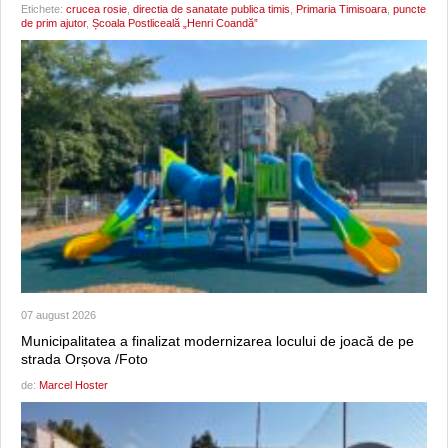
Etichete:
crucea rosie
,
directia de sanatate publica timis
,
Primaria Timisoara
,
puncte
de prim ajutor
,
Școala Postliceală „Henri Coandă”
07 august 2026
Municipalitatea a finalizat modernizarea locului de joacă de pe
strada Orșova /Foto
de:
Marcel Hoster