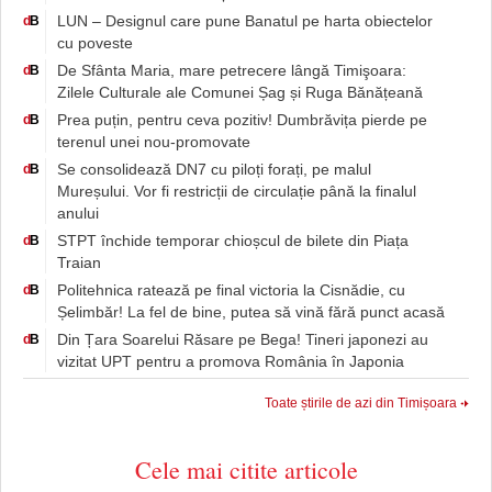
LUN – Designul care pune Banatul pe harta obiectelor
d
B
cu poveste
De Sfânta Maria, mare petrecere lângă Timişoara:
d
B
Zilele Culturale ale Comunei Șag și Ruga Bănățeană
Prea puțin, pentru ceva pozitiv! Dumbrăvița pierde pe
d
B
terenul unei nou-promovate
Se consolidează DN7 cu piloți forați, pe malul
d
B
Mureșului. Vor fi restricții de circulație până la finalul
anului
STPT închide temporar chioșcul de bilete din Piața
d
B
Traian
Politehnica ratează pe final victoria la Cisnădie, cu
d
B
Șelimbăr! La fel de bine, putea să vină fără punct acasă
Din Țara Soarelui Răsare pe Bega! Tineri japonezi au
d
B
vizitat UPT pentru a promova România în Japonia
Toate știrile de azi din Timișoara
Cele mai citite articole