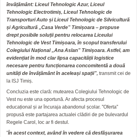
învățământ: Liceul Tehnologic Azur, Liceul
Tehnologic Electrotimiș, Liceul Tehnologic de
Transporturi Auto și Liceul Tehnologic de Silvicultură
și
Agricultură „Casa Verde” Timișoara – propuse
drept posibile soluții pentru relocarea Liceului
Tehnologic de Vest Timișoara, în scopul
transferului
Colegiului Național „Ana Aslan” Timișoara. Astfel, am
evidențiat în mod clar lipsa capacității logistice
necesare pentru funcționarea
concomitentă a două
unități de învățământ în aceleași spații”,
transmit cei de
la ISJ Timiș.
Concluzia este clară: mutearea Colegiului Tehnologic de
Vest nu este una oportună. Ar afecta procesul
educațional și ar încuraja abandonul școlar. ”Oferta”
propusă este partajarea actualei clădiri de pe bulevardul
Regele Carol, loc ar fi destul.
”
În acest context, având în vedere că desfășurarea