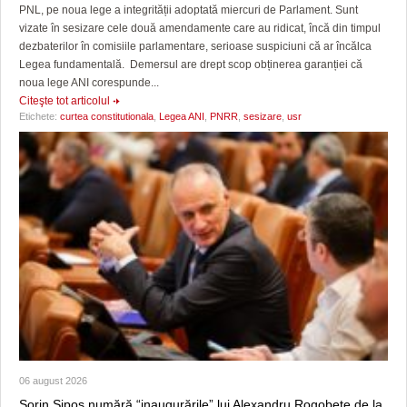
PNL, pe noua lege a integrității adoptată miercuri de Parlament. Sunt
vizate în sesizare cele două amendamente care au ridicat, încă din timpul
dezbaterilor în comisiile parlamentare, serioase suspiciuni că ar încălca
Legea fundamentală. Demersul are drept scop obținerea garanției că
noua lege ANI corespunde...
Citeşte tot articolul
Etichete:
curtea constitutionala
,
Legea ANI
,
PNRR
,
sesizare
,
usr
06 august 2026
Sorin Şipoş numără “inaugurările” lui Alexandru Rogobete de la