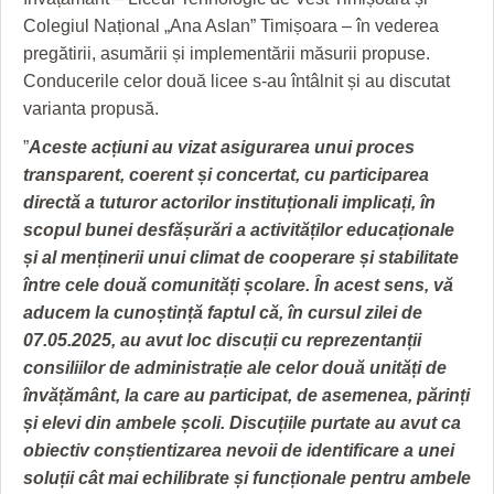
Colegiul Național „Ana Aslan” Timișoara – în vederea
pregătirii, asumării și implementării măsurii propuse.
Conducerile celor două licee s-au întâlnit și au discutat
varianta propusă.
”
Aceste acțiuni au vizat asigurarea unui proces
transparent, coerent și concertat, cu participarea
directă a tuturor actorilor instituționali implicați, în
scopul bunei desfășurări a activităților educaționale
și al menținerii unui climat de cooperare și stabilitate
între cele două comunități școlare.
În acest sens, vă
aducem la cunoștință faptul că, în cursul zilei de
07.05.2025, au avut loc discuții cu reprezentanții
consiliilor de administrație ale celor două
unități de
învățământ, la care au participat, de asemenea, părinți
și elevi din ambele școli. Discuțiile purtate au avut ca
obiectiv conștientizarea
nevoii de identificare a unei
soluții cât mai echilibrate și funcționale pentru ambele