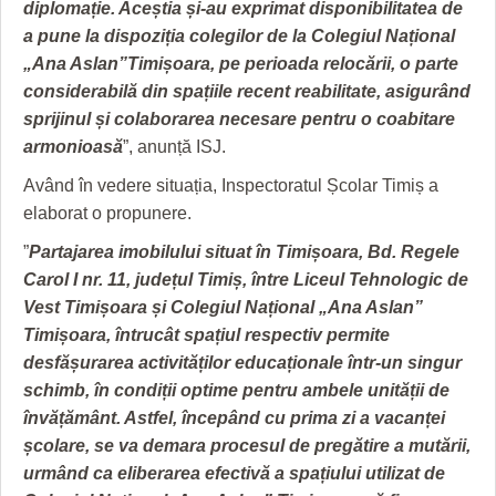
diplomație. Aceștia și-au exprimat disponibilitatea de
a pune la dispoziția colegilor de la Colegiul Național
„Ana Aslan”
Timișoara, pe perioada relocării, o parte
considerabilă din spațiile recent reabilitate, asigurând
sprijinul și colaborarea necesare
pentru o coabitare
armonioasă
”, anunță ISJ.
Având în vedere situația, Inspectoratul Școlar Timiș a
elaborat o propunere.
”
Partajarea imobilului situat în Timișoara, Bd. Regele
Carol I nr. 11, județul Timiș, între Liceul Tehnologic de
Vest Timișoara și Colegiul Național „Ana Aslan”
Timișoara, întrucât spațiul respectiv
permite
desfășurarea activităților educaționale într-un singur
schimb, în condiții optime pentru ambele unității de
învățământ. Astfel, începând
cu prima zi a vacanței
școlare, se va demara procesul de pregătire a mutării,
urmând ca eliberarea efectivă a spațiului utilizat de