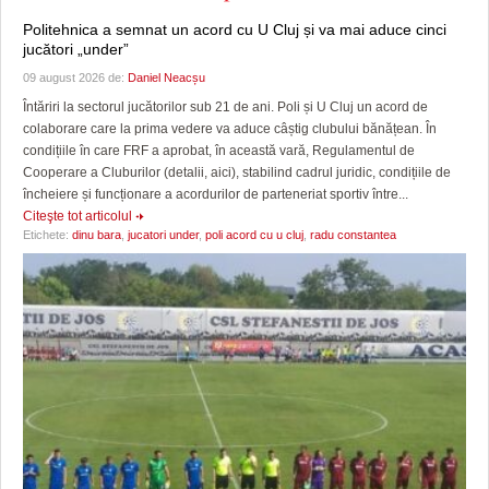
Politehnica a semnat un acord cu U Cluj și va mai aduce cinci
jucători „under”
09 august 2026 de:
Daniel Neacșu
Întăriri la sectorul jucătorilor sub 21 de ani. Poli și U Cluj un acord de
colaborare care la prima vedere va aduce câștig clubului bănățean. În
condițiile în care FRF a aprobat, în această vară, Regulamentul de
Cooperare a Cluburilor (detalii, aici), stabilind cadrul juridic, condițiile de
încheiere și funcționare a acordurilor de parteneriat sportiv între...
Citeşte tot articolul
Etichete:
dinu bara
,
jucatori under
,
poli acord cu u cluj
,
radu constantea