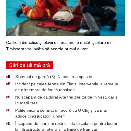
Cadrele didactice și elevii din mai multe unități școlare din
Timișoara vor învăța să acorde primul ajutor
Știri de ultimă oră
Sistemul de gardă (3). Nimeni n-a spus nu
d
B
Incident pe calea ferată din Timiș. Intervenție la rețeaua
d
B
de alimentare de înaltă tensiune
Nu scăpăm de căldură! Alte trei zile toride în Vest, dar și
d
B
în toată țara
Politehnica a semnat un acord cu U Cluj și va mai
d
B
aduce cinci jucători „under”
Începând de luni, noi restricții de circulație pentru lucrări
d
B
la infrastructura rutieră și la liniile de tramvai