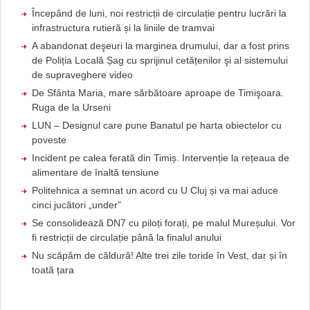
Începând de luni, noi restricții de circulație pentru lucrări la
infrastructura rutieră și la liniile de tramvai
A abandonat deşeuri la marginea drumului, dar a fost prins
de Poliția Locală Șag cu sprijinul cetățenilor şi al sistemului
de supraveghere video
De Sfânta Maria, mare sărbătoare aproape de Timişoara.
Ruga de la Urseni
LUN – Designul care pune Banatul pe harta obiectelor cu
poveste
Incident pe calea ferată din Timiș. Intervenție la rețeaua de
alimentare de înaltă tensiune
Politehnica a semnat un acord cu U Cluj și va mai aduce
cinci jucători „under”
Se consolidează DN7 cu piloți forați, pe malul Mureșului. Vor
fi restricții de circulație până la finalul anului
Nu scăpăm de căldură! Alte trei zile toride în Vest, dar și în
toată țara