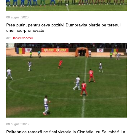
08 august 2026
Prea puțin, pentru ceva pozitiv! Dumbrăvița pierde pe terenul
unei nou-promovate
de:
Daniel Neacșu
08 august 2026
Politehnica ratează pe final victoria la Cisnădie, cu Șelimbăr! La