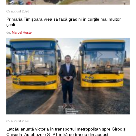
05 august 2026
Primăria Timișoara vrea să facă grădini în curțile mai multor
școli
de:
Marcel Hoster
05 august 2026
Lațcău anunță victoria în transportul metropolitan spre Giroc și
Chișoda. Autobuzele STPT intră pe traseu din august