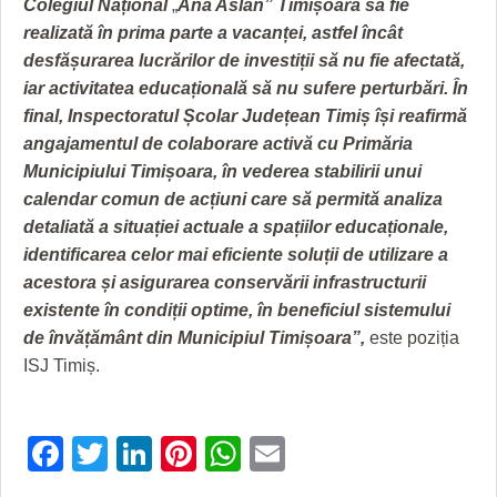
Colegiul Național
„
Ana Aslan” Timișoara să fie
realizată în prima parte a vacanței, astfel încât
desfășurarea lucrărilor de investiții să nu fie afectată,
iar activitatea educațională să
nu sufere perturbări. În
final, Inspectoratul Școlar Județean Timiș își reafirmă
angajamentul de colaborare activă cu Primăria
Municipiului Timișoara, în vederea stabilirii unui
calendar comun de acțiuni care să permită analiza
detaliată a situației actuale a spațiilor educaționale,
identificarea celor mai eficiente soluții de utilizare a
acestora și asigurarea conservării infrastructurii
existente în condiții optime, în beneficiul sistemului
de
învățământ din Municipiul Timișoara”,
este poziția
ISJ Timiș.
Facebook
Twitter
LinkedIn
Pinterest
WhatsApp
Email