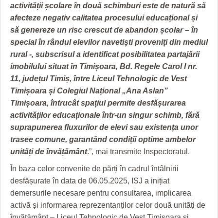
activității școlare în două schimburi este de natură să
afecteze negativ calitatea procesului educațional și
să
genereze un risc crescut de abandon școlar – în
special în rândul elevilor navetiști proveniți din mediul
rural -, subscrisul a identificat posibilitatea partajării
imobilului situat în Timișoara, Bd. Regele Carol I nr.
11, județul Timiș, între Liceul Tehnologic de Vest
Timișoara și Colegiul Național „Ana Aslan”
Timișoara, întrucât spațiul permite desfășurarea
activităților educaționale într-un singur schimb, fără
suprapunerea fluxurilor de
elevi sau existența unor
trasee comune, garantând condiții optime ambelor
unități de învățământ
.”, mai transmite Inspectoratul.
În baza celor convenite de părți în cadrul întâlnirii
desfășurate în data de 06.05.2025, ISJ a inițiat
demersurile necesare pentru consultarea, implicarea
activă și informarea reprezentanților celor două unități de
învățământ – Liceul Tehnologic de Vest Timișoara și