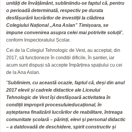
unități de învățământ, subliniindu-se faptul că, pentru
o perioadă
determinată, respectiv pe durata
desfășurării lucrărilor de investiții la clădirea
Colegiului Național „Ana Aslan” Timișoara, se
impune convenirea asupra celei mai
potrivite
soluții
”,
conform Inspectoratului Școlar.
Cei de la Colegiul Tehnologic de Vest, au acceptat, din
2017, să funcționeze în condiții dificile, în șantier, iar
acum sunt dispuși să accepte împărțirea spațiului cu cei
de la Ana Aslan.
”
Subliniem, cu această ocazie, faptul că, deși din anul
2017 elevii și cadrele didactice ale Liceului
Tehnologic de Vest își desfășoară activitatea în
condiții improprii procesului
educațional, în
așteptarea finalizării lucrărilor de reabilitare, întreaga
comunitate școlară – părinți, elevi și personal didactic
– a dat
dovadă de deschidere, spirit constructiv și