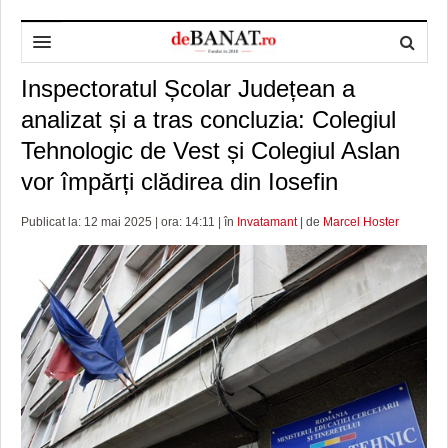
Inspectoratul Școlar Județean a
HOME
analizat și a tras concluzia: Colegiul
ADMINISTRAȚIE
DESPRE NOI
Tehnologic de Vest și Colegiul Aslan
POLITICĂ
REDACȚIA DEBANAT
PRIMĂRIA TIMIŞOARA
vor împărți clădirea din Iosefin
SPORT
POLITICA DE COOKIES
CONSILIUL JUDEŢEAN TIMIŞ
POLITICA
Publicat la: 12 mai 2025 | ora: 14:11 | în
Invatamant
| de
Marcel Hoster
OPINII
POLITICA DE CONFIDENȚIALITATE
PREFECTURA TIMIŞ
POLI TIMISOARA
TIMP LIBER ȘI CULTURĂ
FOTBAL JUDETEAN
DOSARELE DEBANAT
ECONOMIC
ALTE SPORTURI
ETICA LUCIDITĂȚII ASISTATE
TIMP LIBER
SĂNĂTATE
JURNAL DE CAMPANIE
ULTRAMARIN VA RECOMANDA
AFACERI
MAI MULTE
ZÂMBETE AMARE
CULTURA