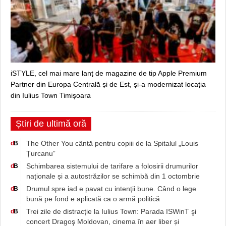
iSTYLE, cel mai mare lanț de magazine de tip Apple Premium
Partner din Europa Centrală și de Est, și-a modernizat locația
din Iulius Town Timișoara
Știri de ultimă oră
The Other You cântă pentru copiii de la Spitalul „Louis
d
B
Țurcanu”
Schimbarea sistemului de tarifare a folosirii drumurilor
d
B
naționale și a autostrăzilor se schimbă din 1 octombrie
Drumul spre iad e pavat cu intenţii bune. Când o lege
d
B
bună pe fond e aplicată ca o armă politică
Trei zile de distracție la Iulius Town: Parada ISWinT şi
d
B
concert Dragoş Moldovan, cinema în aer liber și