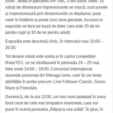
Alive”, aflată în parcarea VIP UBC 0 din Iulius Town. 14
HARTA TIMIŞOAREI
roboți de dimensiuni impresionante se mișcă, scot sunete
LICEE, ŞCOLI ŞI GRĂDINIŢE DIN TIMIŞ
și impresionează prin dimensiunile ce depășesc șase
metri în înălțime și peste cinci tone greutate. Accesul la
PRIMĂRIILE DIN TIMIŞ
expoziție se face pe bază de bilet, care este 25 de lei
pentru copii și 30 de lei pentru adulți.
SFATUL MEDICULUI
Expoziția este deschisă zilnic, în intervalul orar 10.00 –
SFATURI JURIDICE
20.00.
Tot despre roboți este vorba și în cadrul competiției
RoboTEC, ce se desfășoară în perioada 24 – 25 mai,
între orele 14:00 – 18:00. Concursul internațional
reunește pasionați din întreaga lume, care își vor testa
abilitățile în probe precum: Line Follower Classic, Sumo,
Maze și Freestyle.
Duminică, de la ora 12:00, cei mici sunt așteptați în zona
food court de cele mai simpatice marionete, care vor
pune în scenă povestea „Rățușca cea urâtă”. În plus, în