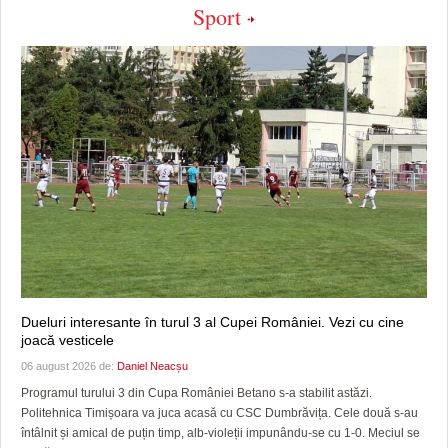
Sport
Dueluri interesante în turul 3 al Cupei României. Vezi cu cine
joacă vesticele
06 august 2026 de:
Daniel Neacșu
Programul turului 3 din Cupa României Betano s-a stabilit astăzi.
Politehnica Timișoara va juca acasă cu CSC Dumbrăvița. Cele două s-au
întâlnit și amical de puțin timp, alb-violeții impunându-se cu 1-0. Meciul se