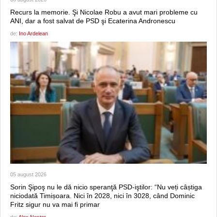
Recurs la memorie. Şi Nicolae Robu a avut mari probleme cu
ANI, dar a fost salvat de PSD şi Ecaterina Andronescu
de:
Ino Ardelean
05 august 2026
Sorin Şipoş nu le dă nicio speranţă PSD-iştilor: “Nu veți câștiga
niciodată Timișoara. Nici în 2028, nici în 3028, când Dominic
Fritz sigur nu va mai fi primar