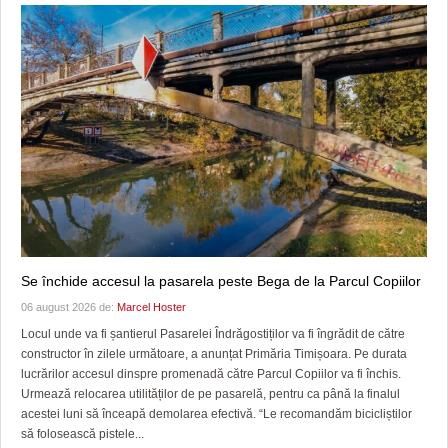
Se închide accesul la pasarela peste Bega de la Parcul Copiilor
06 august 2026 de:
Marcel Hoster
Locul unde va fi șantierul Pasarelei Îndrăgostiților va fi îngrădit de către
constructor în zilele următoare, a anunțat Primăria Timișoara. Pe durata
lucrărilor accesul dinspre promenadă către Parcul Copiilor va fi închis.
Urmează relocarea utilităților de pe pasarelă, pentru ca până la finalul
acestei luni să înceapă demolarea efectivă. “Le recomandăm bicicliștilor
să folosească pistele...