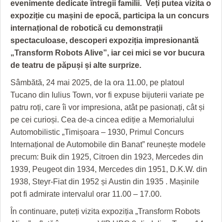
GRĂDINA TAICII DOMNULUI
CRONICĂ DE FILM
ACCIDENTE
evenimente dedicate întregii familii. Veți putea vizita o
expoziție cu mașini de epocă, participa la un concurs
ZIARISTU’ DE TERASĂ
UNDE MERGEM
ANUNŢURI
internațional de robotică cu demonstrații
spectaculoase, descoperi expoziția impresionantă
CU OIŞTEA-N KIERKEGAARD
FILME DOCUMENTARE
INFO SI UTILE
„Transform Robots Alive”, iar cei mici se vor bucura
FINANŢĂRI DE LA A LA Z
CLIPURI VIDEO
CULTURA
de teatru de păpuși și alte surprize.
Sâmbătă, 24 mai 2025, de la ora 11.00, pe platoul
PE SURSE
JOCURI ONLINE
INVATAMANT
Tucano din Iulius Town, vor fi expuse bijuterii variate pe
JUSTITIE
patru roți, care îi vor impresiona, atât pe pasionați, cât și
pe cei curioși. Cea de-a cincea ediție a Memorialului
FILME DOCUMENTARE
Automobilistic „Timișoara – 1930, Primul Concurs
Internațional de Automobile din Banat” reunește modele
CLIPURI VIDEO
precum: Buik din 1925, Citroen din 1923, Mercedes din
JOCURI ONLINE
1939, Peugeot din 1934, Mercedes din 1951, D.K.W. din
1938, Steyr-Fiat din 1952 și Austin din 1935 . Mașinile
DIVERSE
pot fi admirate intervalul orar 11.00 – 17.00.
FARMACII DIN TIMIŞOARA
În continuare, puteți vizita expoziția „Transform Robots