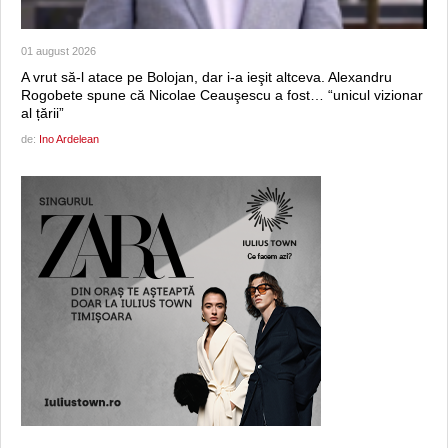
01 august 2026
A vrut să-l atace pe Bolojan, dar i-a ieşit altceva. Alexandru
Rogobete spune că Nicolae Ceauşescu a fost… “unicul vizionar
al țării”
de:
Ino Ardelean