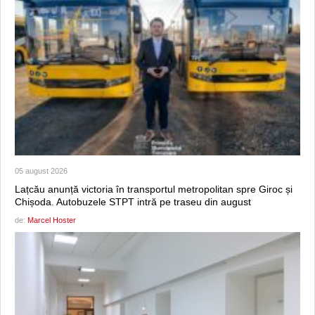
05 august 2026
Lațcău anunță victoria în transportul metropolitan spre Giroc și
Chișoda. Autobuzele STPT intră pe traseu din august
de:
Marcel Hoster