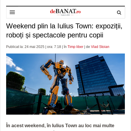
Weekend plin la Iulius Town: expoziții,
HOME
roboți și spectacole pentru copii
ADMINISTRAȚIE
DESPRE NOI
Publicat la: 24 mai 2025 | ora: 7:18 | în
Timp liber
| de
Vlad Stoian
POLITICĂ
REDACȚIA DEBANAT
PRIMĂRIA TIMIŞOARA
SPORT
POLITICA DE COOKIES
CONSILIUL JUDEŢEAN TIMIŞ
POLITICA
OPINII
POLITICA DE CONFIDENȚIALITATE
PREFECTURA TIMIŞ
POLI TIMISOARA
TIMP LIBER ȘI CULTURĂ
FOTBAL JUDETEAN
DOSARELE DEBANAT
ECONOMIC
ALTE SPORTURI
ETICA LUCIDITĂȚII ASISTATE
TIMP LIBER
SĂNĂTATE
JURNAL DE CAMPANIE
ULTRAMARIN VA RECOMANDA
AFACERI
MAI MULTE
ZÂMBETE AMARE
CULTURA
În acest weekend, în Iulius Town au loc mai multe