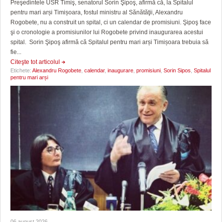
Preşedintele USR Timiş, senatorul Sorin Şipoş, afirmă că, la Spitalul
pentru mari arși Timișoara, fostul ministru al Sănătăţii, Alexandru
Rogobete, nu a construit un spital, ci un calendar de promisiuni. Şipoş face
şi o cronologie a promisiunilor lui Rogobete privind inaugurarea acestui
spital. Sorin Şipoş afirmă că Spitalul pentru mari arși Timișoara trebuia să
fie...
Citeşte tot articolul
Etichete:
Alexandru Rogobete
,
calendar
,
inaugurare
,
promisiuni
,
Sorin Sipos
,
Spitalul
pentru mari arși
06 august 2026