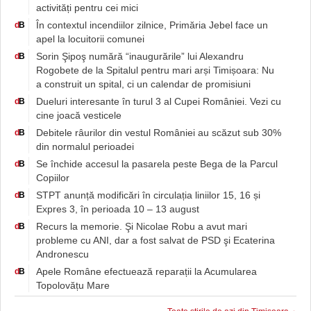
activități pentru cei mici
În contextul incendiilor zilnice, Primăria Jebel face un
d
B
apel la locuitorii comunei
Sorin Şipoş numără “inaugurările” lui Alexandru
d
B
Rogobete de la Spitalul pentru mari arși Timișoara: Nu
a construit un spital, ci un calendar de promisiuni
Dueluri interesante în turul 3 al Cupei României. Vezi cu
d
B
cine joacă vesticele
Debitele râurilor din vestul României au scăzut sub 30%
d
B
din normalul perioadei
Se închide accesul la pasarela peste Bega de la Parcul
d
B
Copiilor
STPT anunță modificări în circulația liniilor 15, 16 și
d
B
Expres 3, în perioada 10 – 13 august
Recurs la memorie. Şi Nicolae Robu a avut mari
d
B
probleme cu ANI, dar a fost salvat de PSD şi Ecaterina
Andronescu
Apele Române efectuează reparații la Acumularea
d
B
Topolovățu Mare