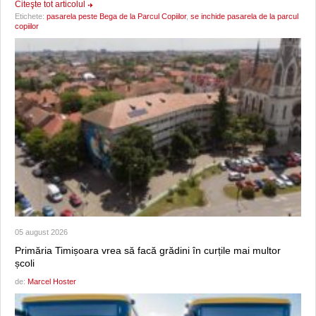
Citeşte tot articolul
Etichete:
pasarela peste Bega de la Parcul Copiilor
,
se inchide pasarela de la parcul
copiilor
05 august 2026
Primăria Timișoara vrea să facă grădini în curțile mai multor
școli
de:
Marcel Hoster