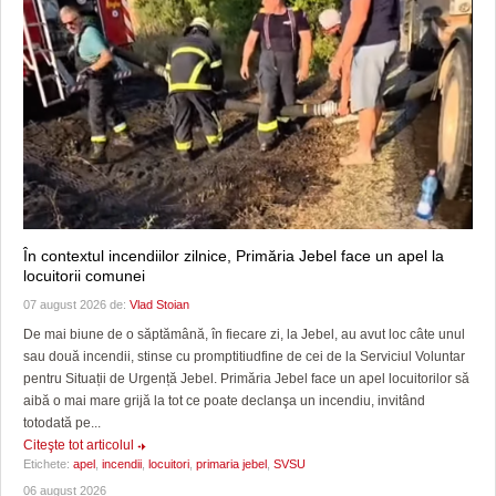
În contextul incendiilor zilnice, Primăria Jebel face un apel la
locuitorii comunei
07 august 2026 de:
Vlad Stoian
De mai biune de o săptămână, în fiecare zi, la Jebel, au avut loc câte unul
sau două incendii, stinse cu promptitiudfine de cei de la Serviciul Voluntar
pentru Situații de Urgență Jebel. Primăria Jebel face un apel locuitorilor să
aibă o mai mare grijă la tot ce poate declanşa un incendiu, invitând
totodată pe...
Citeşte tot articolul
Etichete:
apel
,
incendii
,
locuitori
,
primaria jebel
,
SVSU
06 august 2026