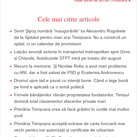
Toate știrile de azi din Timișoara
Cele mai citite articole
Sorin Şipoş numără “inaugurările” lui Alexandru Rogobete
de la Spitalul pentru mari arși Timișoara: Nu a construit un
spital, ci un calendar de promisiuni
Lațcău anunță victoria în transportul metropolitan spre Giroc
și Chișoda. Autobuzele STPT intră pe traseu din august
Recurs la memorie. Şi Nicolae Robu a avut mari probleme
cu ANI, dar a fost salvat de PSD şi Ecaterina Andronescu
Drumul spre iad e pavat cu intenţii bune. Când o lege bună
pe fond e aplicată ca o armă politică
Firmele bănățenilor rămân proprietatea fondatorilor. Timișul
domină total clasamentul afacerilor private mari
Primăria Timișoara vrea să facă grădini în curțile mai multor
școli
Primăria Timișoara acceptă extrase de carte funciară mai
vechi pentru noi autorizații și certificate de urbanism