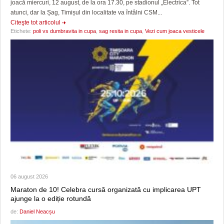
joacă miercuri, 12 august, de la ora 17.30, pe stadionul „Electrica”. Tot
atunci, dar la Șag, Timișul din localitate va întâlni CSM...
Citeşte tot articolul
Etichete:
poli vs dumbravita in cupa
,
sag resita in cupa
,
Vezi cum joaca vesticele
06 august 2026
Maraton de 10! Celebra cursă organizată cu implicarea UPT
ajunge la o ediție rotundă
de:
Daniel Neacșu