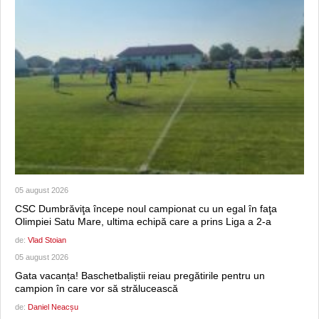
05 august 2026
CSC Dumbrăviţa începe noul campionat cu un egal în faţa
Olimpiei Satu Mare, ultima echipă care a prins Liga a 2-a
de:
Vlad Stoian
05 august 2026
Gata vacanța! Baschetbaliștii reiau pregătirile pentru un
campion în care vor să strălucească
de:
Daniel Neacșu