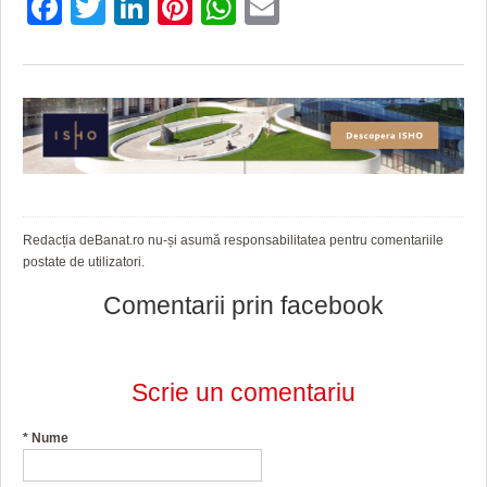
Facebook
Twitter
LinkedIn
Pinterest
WhatsApp
Email
Redacția deBanat.ro nu-și asumă responsabilitatea pentru comentariile
postate de utilizatori.
Comentarii prin facebook
Scrie un comentariu
*
Nume