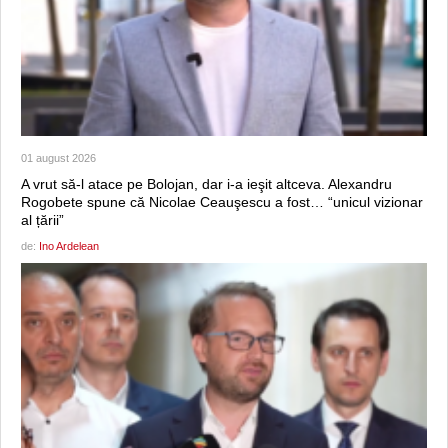
01 august 2026
A vrut să-l atace pe Bolojan, dar i-a ieşit altceva. Alexandru
Rogobete spune că Nicolae Ceauşescu a fost… “unicul vizionar
al țării”
de:
Ino Ardelean