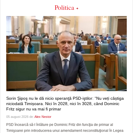
Politica
Sorin Şipoş nu le dă nicio speranţă PSD-iştilor: “Nu veți câștiga
niciodată Timișoara. Nici în 2028, nici în 3028, când Dominic
Fritz sigur nu va mai fi primar
05 august 2026 de:
Alex Nestor
PSD încearcă să-l înlăture pe Dominic Fritz din funcţia de primar al
Timişoarei prin introducerea unui amendament neconstituţional în Legea