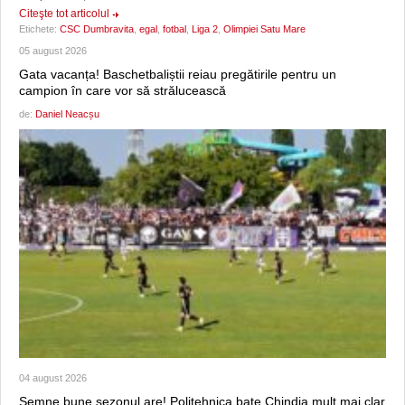
Citeşte tot articolul
Etichete:
CSC Dumbravita
,
egal
,
fotbal
,
Liga 2
,
Olimpiei Satu Mare
05 august 2026
Gata vacanța! Baschetbaliștii reiau pregătirile pentru un
campion în care vor să strălucească
de:
Daniel Neacșu
04 august 2026
Semne bune sezonul are! Politehnica bate Chindia mult mai clar