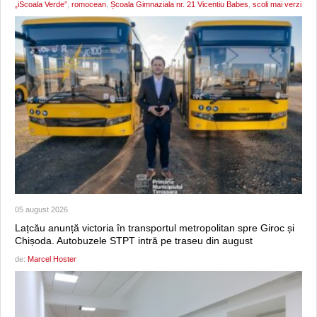
„iScoala Verde”
,
romocean
,
Școala Gimnaziala nr. 21 Vicentiu Babes
,
scoli mai verzi
05 august 2026
Lațcău anunță victoria în transportul metropolitan spre Giroc și
Chișoda. Autobuzele STPT intră pe traseu din august
de:
Marcel Hoster