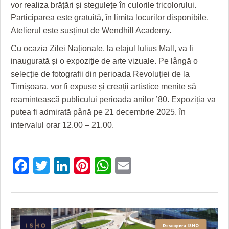
HARTA TIMIŞOAREI
vor realiza brățări și stegulețe în culorile tricolorului.
Participarea este gratuită, în limita locurilor disponibile.
LICEE, ŞCOLI ŞI GRĂDINIŢE DIN TIMIŞ
Atelierul este susținut de Wendhill Academy.
PRIMĂRIILE DIN TIMIŞ
Cu ocazia Zilei Naționale, la etajul Iulius Mall, va fi
inaugurată și o expoziție de arte vizuale. Pe lângă o
SFATUL MEDICULUI
selecție de fotografii din perioada Revoluției de la
Timișoara, vor fi expuse și creații artistice menite să
SFATURI JURIDICE
reamintească publicului perioada anilor ’80. Expoziția va
putea fi admirată până pe 21 decembrie 2025, în
intervalul orar 12.00 – 21.00.
Facebook
Twitter
LinkedIn
Pinterest
WhatsApp
Email