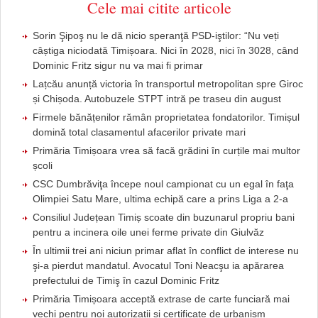
Cele mai citite articole
Sorin Şipoş nu le dă nicio speranţă PSD-iştilor: “Nu veți
câștiga niciodată Timișoara. Nici în 2028, nici în 3028, când
Dominic Fritz sigur nu va mai fi primar
Lațcău anunță victoria în transportul metropolitan spre Giroc
și Chișoda. Autobuzele STPT intră pe traseu din august
Firmele bănățenilor rămân proprietatea fondatorilor. Timișul
domină total clasamentul afacerilor private mari
Primăria Timișoara vrea să facă grădini în curțile mai multor
școli
CSC Dumbrăviţa începe noul campionat cu un egal în faţa
Olimpiei Satu Mare, ultima echipă care a prins Liga a 2-a
Consiliul Județean Timiș scoate din buzunarul propriu bani
pentru a incinera oile unei ferme private din Giulvăz
În ultimii trei ani niciun primar aflat în conflict de interese nu
şi-a pierdut mandatul. Avocatul Toni Neacşu ia apărarea
prefectului de Timiş în cazul Dominic Fritz
Primăria Timișoara acceptă extrase de carte funciară mai
vechi pentru noi autorizații și certificate de urbanism