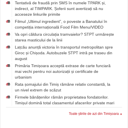
Tentativă de fraudă prin SMS în numele TPARK și,
d
B
indirect, al TIMPARK. Șoferii sunt avertizați să nu
acceseze linkurile primite
Filmul „Ultimul ingredient”, o poveste a Banatului în
d
B
competiția internațională Food Film Menu/VIDEO
Va opri căldura circulația tramvaielor? STPT urmărește
d
B
starea masticului de la linii
Lațcău anunță victoria în transportul metropolitan spre
d
B
Giroc și Chișoda. Autobuzele STPT intră pe traseu din
august
Primăria Timișoara acceptă extrase de carte funciară
d
B
mai vechi pentru noi autorizații și certificate de
urbanism
Rata șomajului din Timiș rămâne relativ constantă, la
d
B
un nivel extrem de scăzut
Firmele bănățenilor rămân proprietatea fondatorilor.
d
B
Timișul domină total clasamentul afacerilor private mari
Toate știrile de azi din Timișoara