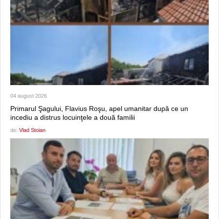
04 august 2026
Primarul Şagului, Flavius Roşu, apel umanitar după ce un
incediu a distrus locuinţele a două familii
de:
Vlad Stoian