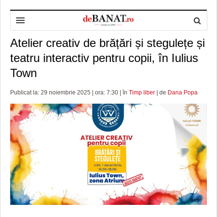
Atelier creativ de brățări și stegulețe și
HOME
teatru interactiv pentru copii, în Iulius
ADMINISTRAȚIE
DESPRE NOI
Town
POLITICĂ
REDACȚIA DEBANAT
PRIMĂRIA TIMIŞOARA
Publicat la: 29 noiembrie 2025 | ora: 7:30 | în
Timp liber
| de
Dana Popa
SPORT
POLITICA DE COOKIES
CONSILIUL JUDEŢEAN TIMIŞ
POLITICA
OPINII
POLITICA DE CONFIDENȚIALITATE
PREFECTURA TIMIŞ
POLI TIMISOARA
TIMP LIBER ȘI CULTURĂ
FOTBAL JUDETEAN
DOSARELE DEBANAT
ECONOMIC
ALTE SPORTURI
ETICA LUCIDITĂȚII ASISTATE
TIMP LIBER
SĂNĂTATE
JURNAL DE CAMPANIE
ULTRAMARIN VA RECOMANDA
AFACERI
MAI MULTE
ZÂMBETE AMARE
CULTURA