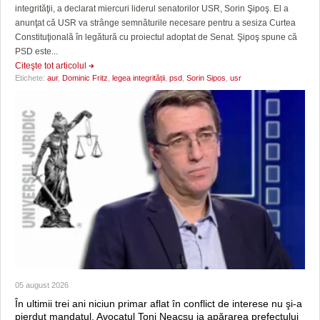
integrităţii, a declarat miercuri liderul senatorilor USR, Sorin Şipoş. El a
anunţat că USR va strânge semnăturile necesare pentru a sesiza Curtea
Constituţională în legătură cu proiectul adoptat de Senat. Şipoş spune că
PSD este...
Citeşte tot articolul
Etichete:
aur
,
Dominic Fritz
,
legea integrității
,
psd
,
Sorin Sipos
,
usr
05 august 2026
În ultimii trei ani niciun primar aflat în conflict de interese nu şi-a
pierdut mandatul. Avocatul Toni Neacşu ia apărarea prefectului