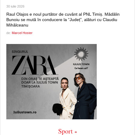
30 iulie 2026
Raul Olajos e noul purtător de cuvânt al PNL Timiș. Mădălin
Bunoiu se mută în conducere la “Județ”, alături cu Claudiu
Mihălceanu
de:
Marcel Hoster
Sport