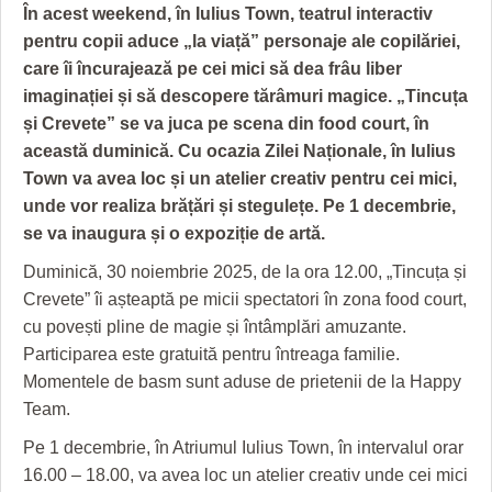
GRĂDINA TAICII DOMNULUI
CRONICĂ DE FILM
ACCIDENTE
În acest weekend, în Iulius Town, teatrul interactiv
pentru copii aduce „la viață” personaje ale copilăriei,
ZIARISTU’ DE TERASĂ
UNDE MERGEM
ANUNŢURI
care îi încurajează pe cei mici să dea frâu liber
CU OIŞTEA-N KIERKEGAARD
FILME DOCUMENTARE
INFO SI UTILE
imaginației și să descopere tărâmuri magice. „Tincuța
și Crevete” se va juca pe scena din food court, în
FINANŢĂRI DE LA A LA Z
CLIPURI VIDEO
CULTURA
această duminică. Cu ocazia Zilei Naționale, în Iulius
Town va avea loc și un atelier creativ pentru cei mici,
PE SURSE
JOCURI ONLINE
INVATAMANT
unde vor realiza brățări și stegulețe. Pe 1 decembrie,
JUSTITIE
se va inaugura și o expoziție de artă.
Duminică, 30 noiembrie 2025, de la ora 12.00, „Tincuța și
FILME DOCUMENTARE
Crevete” îi așteaptă pe micii spectatori în zona food court,
CLIPURI VIDEO
cu povești pline de magie și întâmplări amuzante.
Participarea este gratuită pentru întreaga familie.
JOCURI ONLINE
Momentele de basm sunt aduse de prietenii de la Happy
Team.
DIVERSE
Pe 1 decembrie, în Atriumul Iulius Town, în intervalul orar
FARMACII DIN TIMIŞOARA
16.00 – 18.00, va avea loc un atelier creativ unde cei mici