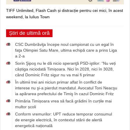
TIFF Unlimited, Flash Cash și distracție pentru cei mici, în acest
weekend, la Iulius Town
Știri de ultimă oră
CSC Dumbrăviţa începe noul campionat cu un egal în
d
B
faţa Olimpiei Satu Mare, ultima echipă care a prins Liga
a 2-a
Sorin Şipoş nu le dă nicio speranţă PSD-iştilor: “Nu veți
d
B
câștiga niciodată Timișoara. Nici în 2028, nici în 3028,
când Dominic Fritz sigur nu va mai fi primar
În ultimii trei ani niciun primar aflat în conflict de
d
B
interese nu şi-a pierdut mandatul. Avocatul Toni Neacşu
ia apărarea prefectului de Timiş în cazul Dominic Fritz
Primăria Timișoara vrea să facă grădini în curțile mai
d
B
multor școli
Conform vremurilor: UPT reduce temporar consumul
d
B
de energie electrică, în contextul stării de alertă
energetică națională