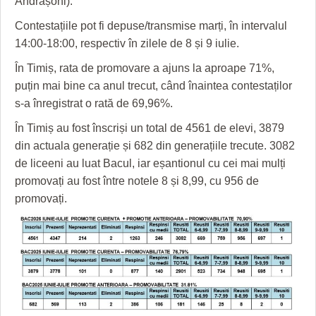
Andrașoni).
HARTA TIMIŞOAREI
Contestațiile pot fi depuse/transmise marți, în intervalul
LICEE, ŞCOLI ŞI GRĂDINIŢE DIN TIMIŞ
14:00-18:00, respectiv în zilele de 8 și 9 iulie.
PRIMĂRIILE DIN TIMIŞ
În Timiș, rata de promovare a ajuns la aproape 71%,
puțin mai bine ca anul trecut, când înaintea contestaților
SFATUL MEDICULUI
s-a înregistrat o rată de 69,96%.
SFATURI JURIDICE
În Timiș au fost înscriși un total de 4561 de elevi, 3879
din actuala generație și 682 din generațiile trecute. 3082
de liceeni au luat Bacul, iar eșantionul cu cei mai mulți
promovați au fost între notele 8 și 8,99, cu 956 de
promovați.