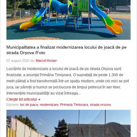
Municipalitatea a finalizat modernizarea locului de joacă de pe
strada Orșova /Foto
07 august 2026 de:
Marcel Hoster
Lucrările de modernizare a locului de joacă de pe strada Orșova sunt
finalizate, a anunțat Primăria Timișoara. O suprafață de peste 1.300 de
metri pătrați a fost transformată într-un spațiu modern, unde cei mici se pot
juca, iar părinții și bunicii se pot bucura de timpul petrecut în aer liber.
Intervențiile municipalității au vizat întreaga...
Citeşte tot articolul
Etichete:
loc de joaca
,
modernizare
,
Primaria Timisoara
,
strada orsova