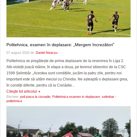
Politehnica, examen în deplasare: „Mergem încrezători”
07 august 2026 de:
Daniel Neacșu
Politehnica se pregătește de prima deplasare de la revenirea în Liga 2.
Alb-violeții joacă mâine, în etapa a doua, pe terenul sibienilor de la CSC
1599 Șelimbăr. „Acestea sunt condițiile, jucăm la patru zile, pentru noi
important este să uităm meciul cu Chindia. Ne așteaptă o deplasare grea,
în condiții diferite, pentru că la Cisnădie...
Citeşte tot articolul
Etichete:
poli joaca la cisnadie
,
Politehnica examen in deplasare
,
selimbar -
politehnica