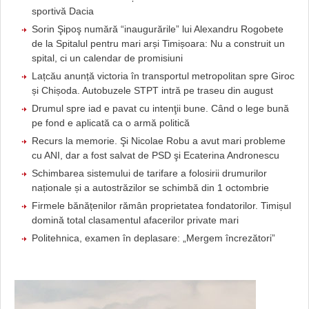
sportivă Dacia
Sorin Şipoş numără “inaugurările” lui Alexandru Rogobete
de la Spitalul pentru mari arși Timișoara: Nu a construit un
spital, ci un calendar de promisiuni
Lațcău anunță victoria în transportul metropolitan spre Giroc
și Chișoda. Autobuzele STPT intră pe traseu din august
Drumul spre iad e pavat cu intenţii bune. Când o lege bună
pe fond e aplicată ca o armă politică
Recurs la memorie. Şi Nicolae Robu a avut mari probleme
cu ANI, dar a fost salvat de PSD şi Ecaterina Andronescu
Schimbarea sistemului de tarifare a folosirii drumurilor
naționale și a autostrăzilor se schimbă din 1 octombrie
Firmele bănățenilor rămân proprietatea fondatorilor. Timișul
domină total clasamentul afacerilor private mari
Politehnica, examen în deplasare: „Mergem încrezători”