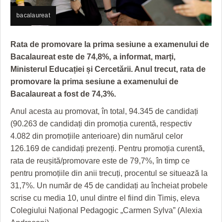
GRĂDINA TAICII DOMNULUI
CRONICĂ DE FILM
ACCIDENTE
bacalaureat
ZIARISTU’ DE TERASĂ
UNDE MERGEM
ANUNŢURI
CU OIŞTEA-N KIERKEGAARD
FILME DOCUMENTARE
INFO SI UTILE
Rata de promovare la prima sesiune a examenului de
Bacalaureat este de 74,8%, a informat, marți,
FINANŢĂRI DE LA A LA Z
CLIPURI VIDEO
CULTURA
Ministerul Educației și Cercetării. Anul trecut, rata de
promovare la prima sesiune a examenului de
PE SURSE
JOCURI ONLINE
INVATAMANT
Bacalaureat a fost de 74,3%.
JUSTITIE
Anul acesta au promovat, în total, 94.345 de candidați
(90.263 de candidați din promoția curentă, respectiv
FILME DOCUMENTARE
4.082 din promoțiile anterioare) din numărul celor
CLIPURI VIDEO
126.169 de candidați prezenți. Pentru promoția curentă,
rata de reușită/promovare este de 79,7%, în timp ce
JOCURI ONLINE
pentru promoțiile din anii trecuți, procentul se situează la
DIVERSE
31,7%. Un număr de 45 de candidați au încheiat probele
scrise cu media 10, unul dintre el fiind din Timiș, eleva
FARMACII DIN TIMIŞOARA
Colegiului Național Pedagogic „Carmen Sylva” (Alexia