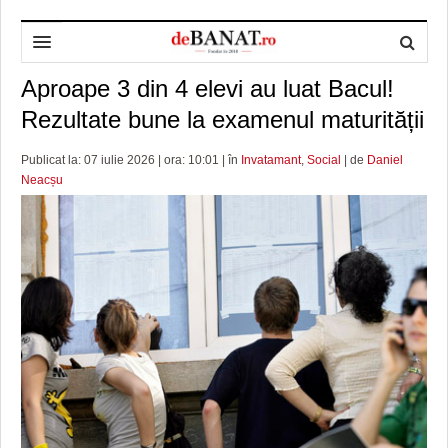
Aproape 3 din 4 elevi au luat Bacul!
HOME
Rezultate bune la examenul maturității
ADMINISTRAȚIE
DESPRE NOI
Publicat la: 07 iulie 2026 | ora: 10:01 | în
Invatamant
,
Social
| de
Daniel
POLITICĂ
REDACȚIA DEBANAT
PRIMĂRIA TIMIŞOARA
Neacșu
SPORT
POLITICA DE COOKIES
CONSILIUL JUDEŢEAN TIMIŞ
POLITICA
OPINII
POLITICA DE CONFIDENȚIALITATE
PREFECTURA TIMIŞ
POLI TIMISOARA
TIMP LIBER ȘI CULTURĂ
FOTBAL JUDETEAN
DOSARELE DEBANAT
ECONOMIC
ALTE SPORTURI
ETICA LUCIDITĂȚII ASISTATE
TIMP LIBER
SĂNĂTATE
JURNAL DE CAMPANIE
ULTRAMARIN VA RECOMANDA
AFACERI
MAI MULTE
ZÂMBETE AMARE
CULTURA