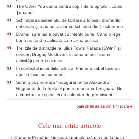
The Other You cântă pentru copiii de la Spitalul „Louis
d
B
Țurcanu”
Schimbarea sistemului de tarifare a folosirii drumurilor
d
B
naționale și a autostrăzilor se schimbă din 1 octombrie
Drumul spre iad e pavat cu intenţii bune. Când o lege
d
B
bună pe fond e aplicată ca o armă politică
Trei zile de distracție la Iulius Town: Parada ISWinT şi
d
B
concert Dragoş Moldovan, cinema în aer liber și
activități pentru cei mici
În contextul incendiilor zilnice, Primăria Jebel face un
d
B
apel la locuitorii comunei
Sorin Şipoş numără “inaugurările” lui Alexandru
d
B
Rogobete de la Spitalul pentru mari arși Timișoara: Nu
a construit un spital, ci un calendar de promisiuni
Toate știrile de azi din Timișoara
Cele mai citite articole
Oamenii Primăriei Timișoara demolează din nou la baza