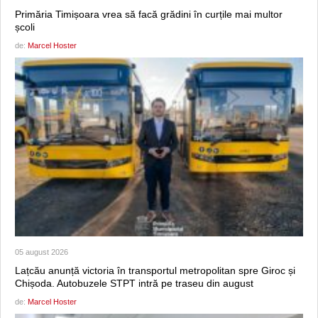
Primăria Timișoara vrea să facă grădini în curțile mai multor
școli
de:
Marcel Hoster
05 august 2026
Lațcău anunță victoria în transportul metropolitan spre Giroc și
Chișoda. Autobuzele STPT intră pe traseu din august
de:
Marcel Hoster