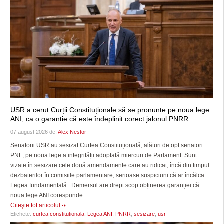
USR a cerut Curții Constituționale să se pronunțe pe noua lege
ANI, ca o garanție că este îndeplinit corect jalonul PNRR
07 august 2026 de:
Alex Nestor
Senatorii USR au sesizat Curtea Constituțională, alături de opt senatori
PNL, pe noua lege a integrității adoptată miercuri de Parlament. Sunt
vizate în sesizare cele două amendamente care au ridicat, încă din timpul
dezbaterilor în comisiile parlamentare, serioase suspiciuni că ar încălca
Legea fundamentală. Demersul are drept scop obținerea garanției că
noua lege ANI corespunde...
Citeşte tot articolul
Etichete:
curtea constitutionala
,
Legea ANI
,
PNRR
,
sesizare
,
usr