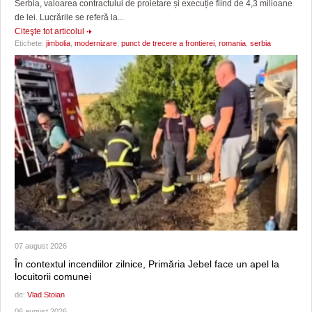
Serbia, valoarea contractului de proietare și execuție fiind de 4,3 milioane
de lei. Lucrările se referă la...
Citeşte tot articolul
Etichete:
jimbolia
,
modernizare
,
punct de trecere a frontierei
,
romania
,
serbia
07 august 2026
În contextul incendiilor zilnice, Primăria Jebel face un apel la
locuitorii comunei
de:
Vlad Stoian
06 august 2026