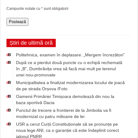
Campurile notate cu
*
sunt obligatorii
Știri de ultimă oră
Politehnica, examen în deplasare: „Mergem încrezători”
d
B
După ce a pierdut două puncte cu o echipă rechemată
d
B
în „B”, Dumbrăvița vrea să facă mai mult pe terenul
unei nou-promovate
Municipalitatea a finalizat modernizarea locului de joacă
d
B
de pe strada Orșova /Foto
Oamenii Primăriei Timișoara demolează din nou la
d
B
baza sportivă Dacia
Punctul de trecere a frontierei de la Jimbolia va fi
d
B
modernizat cu patru milioane de lei
USR a cerut Curții Constituționale să se pronunțe pe
d
B
noua lege ANI, ca o garanție că este îndeplinit corect
jalonul PNRR