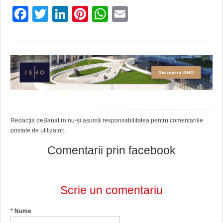
Facebook
Twitter
LinkedIn
Pinterest
WhatsApp
Email
Redacția deBanat.ro nu-și asumă responsabilitatea pentru comentariile
postate de utilizatori.
Comentarii prin facebook
Scrie un comentariu
*
Nume