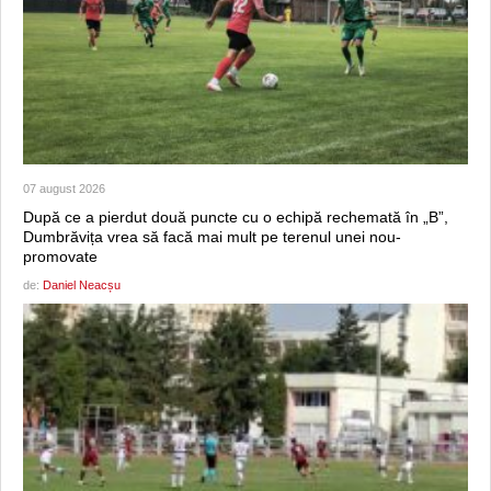
07 august 2026
După ce a pierdut două puncte cu o echipă rechemată în „B”,
Dumbrăvița vrea să facă mai mult pe terenul unei nou-
promovate
de:
Daniel Neacșu