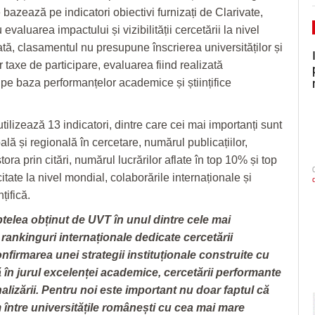
bazează pe indicatori obiectivi furnizați de Clarivate,
u evaluarea impactului și vizibilității cercetării la nivel
ată, clasamentul nu presupune înscrierea universităților și
r taxe de participare, evaluarea fiind realizată
pe baza performanțelor academice și științifice
ilizează 13 indicatori, dintre care cei mai importanți sunt
ală și regională în cercetare, numărul publicațiilor,
ora prin citări, numărul lucrărilor aflate în top 10% și top
tate la nivel mondial, colaborările internaționale și
țifică.
ptelea obținut de UVT în unul dintre cele mai
rankinguri internaționale dedicate cercetării
nfirmarea unei strategii instituționale construite cu
în jurul excelenței academice, cercetării performante
nalizării. Pentru noi este important nu doar faptul că
între universitățile românești cu cea mai mare