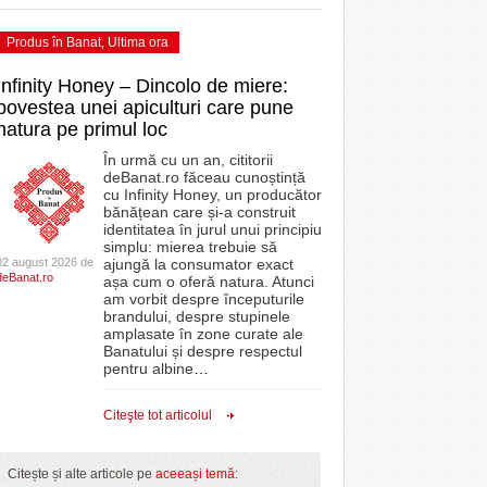
Produs în Banat
,
Ultima ora
Infinity Honey – Dincolo de miere:
povestea unei apiculturi care pune
natura pe primul loc
În urmă cu un an, cititorii
deBanat.ro făceau cunoștință
cu Infinity Honey, un producător
bănățean care și-a construit
identitatea în jurul unui principiu
simplu: mierea trebuie să
02 august 2026 de
ajungă la consumator exact
deBanat.ro
așa cum o oferă natura. Atunci
am vorbit despre începuturile
brandului, despre stupinele
amplasate în zone curate ale
Banatului și despre respectul
pentru albine
…
Citeşte tot articolul
Citește și alte articole pe
aceeași temă
: