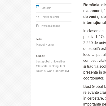
România, din
Linkedin
clasament, ”
de vest și d
Trimite pe email
internațional
Printează pagina
În clasamentu
poziția 1.274 
Autor
2.250 de univ
Marcel Hoster
deosebită est
locul al patr
Etichete
competitivita
best global universities
,
și tradiția șc
Clarivate
,
ranking
,
U.S.
News & World Report
,
uvt
prezența în d
coordonator.
Best Global U
relevante cla
în cercetare.
importantă per