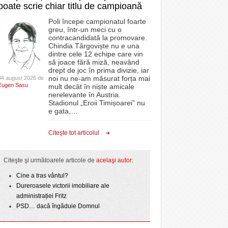
poate scrie chiar titlu de campioană
Poli începe campionatul foarte
greu, într-un meci cu o
contracandidată la promovare.
Chindia Târgoviște nu e una
dintre cele 12 echipe care vin
să joace fără miză, neavând
drept de joc în prima divizie, iar
noi nu ne-am măsurat forța mai
04 august 2026 de
Eugen Sasu
mult decât în niște amicale
nerelevante în Austria.
Stadionul „Eroii Timișoarei” nu
e gata,
…
Citeşte tot articolul
Citeşte şi următoarele articole de
acelaşi autor
:
Cine a tras vântul?
Dureroasele victorii imobiliare ale
administrației Fritz
PSD… dacă îngăduie Domnul