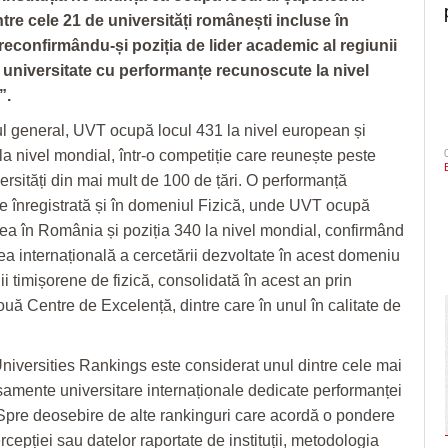
tre cele 21 de universități românești incluse în
reconfirmându-și poziția de lider academic al regiunii
e universitate cu performanțe recunoscute la nivel
”.
l general, UVT ocupă locul 431 la nivel european și
la nivel mondial, într-o competiție care reunește peste
ersități din mai mult de 100 de țări. O performanță
e înregistrată și în domeniul Fizică, unde UVT ocupă
ulea în România și poziția 340 la nivel mondial, confirmând
tea internațională a cercetării dezvoltate în acest domeniu
olii timișorene de fizică, consolidată în acest an prin
ouă Centre de Excelență, dintre care în unul în calitate de
niversities Rankings este considerat unul dintre cele mai
samente universitare internaționale dedicate performanței
 Spre deosebire de alte rankinguri care acordă o pondere
cepției sau datelor raportate de instituții, metodologia