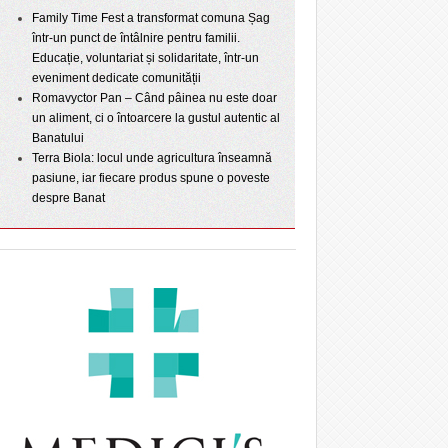
Family Time Fest a transformat comuna Șag
într-un punct de întâlnire pentru familii.
Educație, voluntariat și solidaritate, într-un
eveniment dedicate comunității
Romavyctor Pan – Când pâinea nu este doar
un aliment, ci o întoarcere la gustul autentic al
Banatului
Terra Biola: locul unde agricultura înseamnă
pasiune, iar fiecare produs spune o poveste
despre Banat