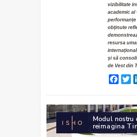
vizibilitate 
academic al 
performanțe 
obținute ref
demonstrează 
resursa uman
internaționa
și să consoli
de Vest din 
Fac
T