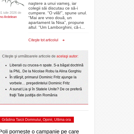
CLIPURI VIDEO
naştere a unui vameş, iar
- acum 1 zi
- 1
Sărbătoarea continuă! Zeci de mii de oameni
proiectelor derulate de instituție din fonduri
omovare
colegii săi discutau ce să-i
- 11 December 2025
au celebrat a treia seară la rând Ziua Timișoarei
JOCURI ONLINE
europene/FOTO
cumpere. “O vilă!”, spune unul.
31 iulie 2026 de
amentul cu o victorie
Ino Ardelean
- 2 August 2026
“Mai are vreo două, un
DIVERSE
apartament la Nisa”, propune
- 25 July 2026
ANAF oferă persoanelor fizice posibilitatea să
dicat
odus
altul. “Um Lamborghini, că-i
…
Iniţiativă inedită pentru Zilele Orașului
beneficieze de Declarația Unică 212
FARMACII DIN
învins o echipă de
- 25 November 2025
Sânnicolau: ziua de vineri va fi dedicată special
precompletată
TIMIŞOARA
Citeşte tot articolul
uly 2026
- 2 August 2026
talentelor locale
HARTA TIMIŞOAREI
Romanian Business Leaders lansează RBL
View all
- 19 November
Banat, prima filială din vestul țării
NL
LICEE, ŞCOLI ŞI
Citeşte şi următoarele articole de
acelaşi autor:
2025
e la
GRĂDINIŢE DIN TIMIŞ
July
Liberali cu crucea-n spate. S-a băgat doctrină
View all
PRIMĂRIILE DIN TIMIŞ
la PNL. De la Nicolae Robu la Alina Gorghiu
În sfârşit, primarul Dominic Fritz ajunge la
SFATUL MEDICULUI
vorbele… preşedintelui Dominic Fritz
SFATURI JURIDICE
A sunat Lia şi în Statele Unite? De ce preferă
fraţii Tate justiţia din România
Grădina Taicii Domnului
,
Opinii
,
Ultima ora
Poli pornește o campanie pe care