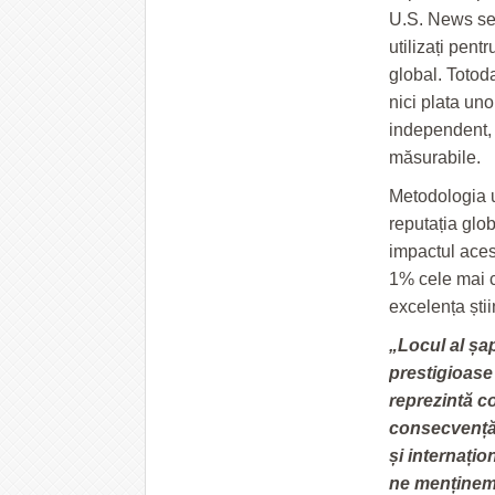
U.S. News se 
utilizați pentr
global. Totod
nici plata uno
independent, 
măsurabile.
Metodologia ut
reputația glob
impactul acest
1% cele mai ci
excelența știin
„Locul al șa
prestigioase 
reprezintă co
consecvență 
și internațio
ne menținem 