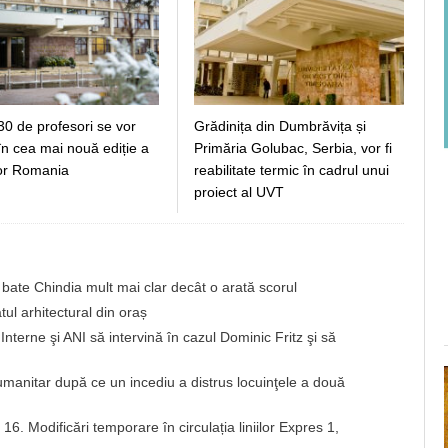
30 de profesori se vor
Grădinița din Dumbrăvița și
în cea mai nouă ediție a
Primăria Golubac, Serbia, vor fi
or Romania
reabilitate termic în cadrul unui
proiect al UVT
bate Chindia mult mai clar decât o arată scorul
tul arhitectural din oraș
Interne şi ANI să intervină în cazul Dominic Fritz şi să
umanitar după ce un incediu a distrus locuinţele a două
i 16. Modificări temporare în circulația liniilor Expres 1,