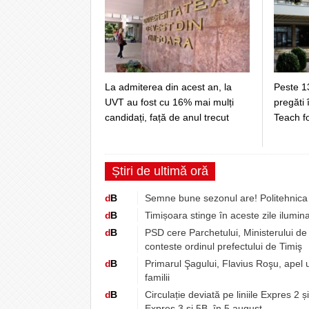
La admiterea din acest an, la
Peste 1
UVT au fost cu 16% mai mulți
pregăti 
candidați, față de anul trecut
Teach f
Știri de ultimă oră
d
B
Semne bune sezonul are! Politehnica 
d
B
Timișoara stinge în aceste zile ilumina
d
B
PSD cere Parchetului, Ministerului de 
conteste ordinul prefectului de Timiş
d
B
Primarul Şagului, Flavius Roşu, apel 
familii
d
B
Circulație deviată pe liniile Expres 2 ș
Expres 3 și 5B, în 5 august