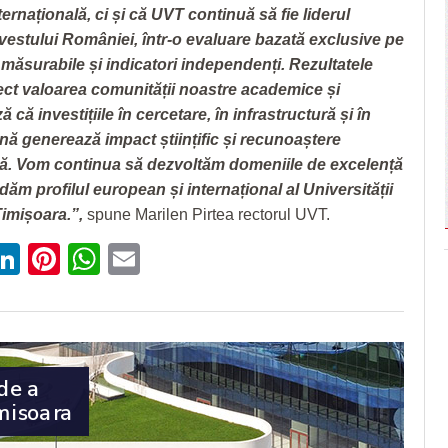
internațională, ci și că UVT continuă să fie liderul
vestului României, într-o evaluare bazată exclusive pe
măsurabile și indicatori independenți. Rezultatele
lect valoarea comunității noastre academice și
că investițiile în cercetare, în infrastructură și în
ă generează impact științific și recunoaștere
lă. Vom continua să dezvoltăm domeniile de excelență
dăm profilul european și internațional al Universității
Timișoara.”,
spune Marilen Pirtea rectorul UVT.
ebook
witter
LinkedIn
Pinterest
WhatsApp
Email