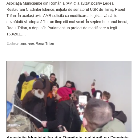
GRĂDINA TAICII DOMNULUI
CRONICĂ DE FILM
ACCIDENTE
Asociația Municipiilor din România (AMR) a avizat pozitiv Legea
Restaurării Clădirilor Istorice, iniţiată de senatorul USR de Timiş, Raoul
ZIARISTU’ DE TERASĂ
UNDE MERGEM
ANUNŢURI
Trifan. În acelaşi aviz, AMR solicită ca modificarea legislativă să fie
dezbătută și adoptată într-un timp cât mai scurt. În septembrie anul trecut,
CU OIŞTEA-N KIERKEGAARD
FILME DOCUMENTARE
INFO SI UTILE
Raoul Trifan, a depus în Parlament un proiect de modificare a legii
153/2011
…
FINANŢĂRI DE LA A LA Z
CLIPURI VIDEO
CULTURA
Etichete:
amr
,
lege
,
Raoul Trifan
PE SURSE
JOCURI ONLINE
INVATAMANT
JUSTITIE
FILME DOCUMENTARE
CLIPURI VIDEO
JOCURI ONLINE
DIVERSE
FARMACII DIN TIMIŞOARA