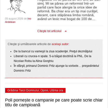
simţ. Mi se părea un reformist într-un
partid care face alergie la orice idee de
reformă. Ba chiar era un tip mai curăţel,
decent, care stăpânea limba română,
având un lexic mai bogat de 100 de
…
05 august 2026 de
Ino
Ardelean
Citeşte tot articolul
Citeşte şi următoarele articole de
acelaşi autor:
De la bancul cu vameşii la ziua scadenţei. Preţul dezmăţului
Liberali cu crucea-n spate. S-a băgat doctrină la PNL. De la
Nicolae Robu la Alina Gorghiu
În sfârşit, primarul Dominic Fritz ajunge la vorbele… preşedintelui
Dominic Fritz
Grădina Taicii Domnului
,
Opinii
,
Ultima ora
Poli pornește o campanie pe care poate scrie chiar
titlu de campioană