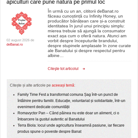
apiculturi care pune natura pe primul loc
În urmă cu un an, cititorii deBanat.ro
făceau cunoștință cu Infinity Honey, un
producător bănățean care și-a construit
identitatea în jurul unui principiu simplu:
mierea trebuie să ajungă la consumator
exact așa cum o oferă natura. Atunci am
02 august 2026 de
vorbit despre începuturile brandului,
deBanat.ro
despre stupinele amplasate în zone curate
ale Banatului și despre respectul pentru
albine
…
Citeşte tot articolul
Citește și alte articole pe
aceeași temă
:
Family Time Fest a transformat comuna Șag într-un punct de
întâlnire pentru familii. Educație, voluntariat și solidaritate, într-un
eveniment dedicate comunității
Romavyctor Pan – Când pâinea nu este doar un aliment, ci o
întoarcere la gustul autentic al Banatului
Terra Biola: locul unde agricultura înseamnă pasiune, iar fiecare
produs spune o poveste despre Banat