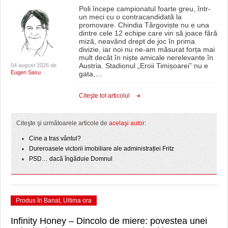
Poli începe campionatul foarte greu, într-
un meci cu o contracandidată la
promovare. Chindia Târgoviște nu e una
dintre cele 12 echipe care vin să joace fără
miză, neavând drept de joc în prima
divizie, iar noi nu ne-am măsurat forța mai
mult decât în niște amicale nerelevante în
Austria. Stadionul „Eroii Timișoarei” nu e
04 august 2026 de
Eugen Sasu
gata,
…
Citeşte tot articolul
Citeşte şi următoarele articole de
acelaşi autor
:
Cine a tras vântul?
Dureroasele victorii imobiliare ale administrației Fritz
PSD… dacă îngăduie Domnul
Produs în Banat
,
Ultima ora
Infinity Honey – Dincolo de miere: povestea unei