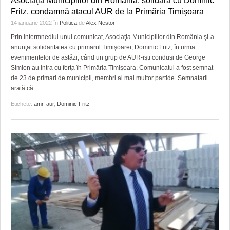
Asociaţia Municipiilor din România, solidară cu Dominic
HARTA TIMIŞOAREI
Fritz, condamnă atacul AUR de la Primăria Timişoara
14 ianuarie 2022
în
Politica
de
Alex Nestor
LICEE, ŞCOLI ŞI GRĂDINIŢE DIN TIMIŞ
Prin intermnediul unui comunicat, Asociaţia Municipiilor din România şi-a
PRIMĂRIILE DIN TIMIŞ
anunţat solidaritatea cu primarul Timişoarei, Dominic Fritz, în urma
evenimentelor de astăzi, când un grup de AUR-işti conduşi de George
SFATUL MEDICULUI
Simion au intra cu forţa în Primăria Timişoara. Comunicatul a fost semnat
de 23 de primari de municipii, membri ai mai multor partide. Semnatarii
SFATURI JURIDICE
arată că
…
Etichete:
amr
,
aur
,
Dominic Fritz