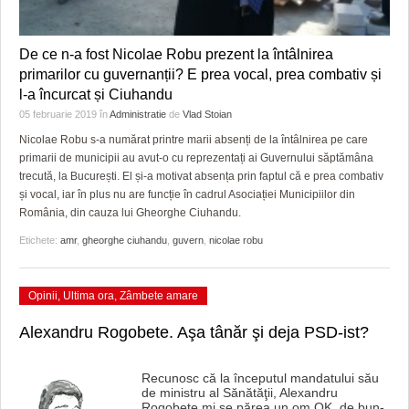
De ce n-a fost Nicolae Robu prezent la întâlnirea
primarilor cu guvernanții? E prea vocal, prea combativ și
l-a încurcat și Ciuhandu
05 februarie 2019
în
Administratie
de
Vlad Stoian
Nicolae Robu s-a numărat printre marii absenți de la întâlnirea pe care
primarii de municipii au avut-o cu reprezentați ai Guvernului săptămâna
trecută, la București. El și-a motivat absența prin faptul că e prea combativ
și vocal, iar în plus nu are funcție în cadrul Asociației Municipiilor din
România, din cauza lui Gheorghe Ciuhandu.
Etichete:
amr
,
gheorghe ciuhandu
,
guvern
,
nicolae robu
Opinii
,
Ultima ora
,
Zâmbete amare
Alexandru Rogobete. Aşa tânăr şi deja PSD-ist?
Recunosc că la începutul mandatului său
de ministru al Sănătăţii, Alexandru
Rogobete mi se părea un om OK, de bun-