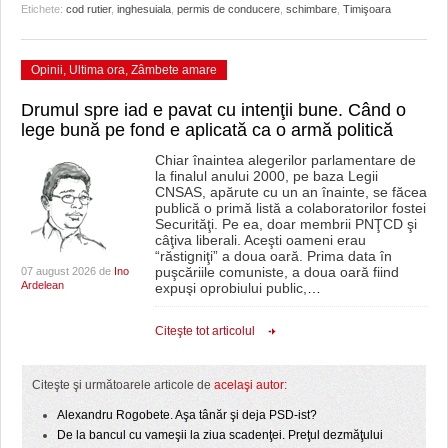
Etichete:
cod rutier
,
inghesuiala
,
permis de conducere
,
schimbare
,
Timişoara
Opinii
,
Ultima ora
,
Zâmbete amare
Drumul spre iad e pavat cu intenţii bune. Când o
lege bună pe fond e aplicată ca o armă politică
Chiar înaintea alegerilor parlamentare de
la finalul anului 2000, pe baza Legii
CNSAS, apărute cu un an înainte, se făcea
publică o primă listă a colaboratorilor fostei
Securităţi. Pe ea, doar membrii PNŢCD şi
câţiva liberali. Aceşti oameni erau
“răstigniţi” a doua oară. Prima data în
puşcăriile comuniste, a doua oară fiind
07 august 2026 de
Ino
Ardelean
expuşi oprobiului public,
…
Citeşte tot articolul
Citeşte şi următoarele articole de
acelaşi autor:
Alexandru Rogobete. Aşa tânăr şi deja PSD-ist?
De la bancul cu vameşii la ziua scadenţei. Preţul dezmăţului