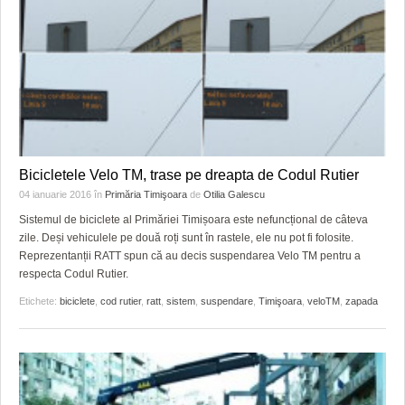
GRĂDINA TAICII DOMNULUI
CRONICĂ DE FILM
ACCIDENTE
ZIARISTU’ DE TERASĂ
UNDE MERGEM
ANUNŢURI
CU OIŞTEA-N KIERKEGAARD
FILME DOCUMENTARE
INFO SI UTILE
FINANŢĂRI DE LA A LA Z
CLIPURI VIDEO
CULTURA
PE SURSE
JOCURI ONLINE
INVATAMANT
Bicicletele Velo TM, trase pe dreapta de Codul Rutier
JUSTITIE
04 ianuarie 2016
în
Primăria Timişoara
de
Otilia Galescu
Sistemul de biciclete al Primăriei Timișoara este nefuncțional de câteva
FILME DOCUMENTARE
zile. Deși vehiculele pe două roți sunt în rastele, ele nu pot fi folosite.
Reprezentanții RATT spun că au decis suspendarea Velo TM pentru a
CLIPURI VIDEO
respecta Codul Rutier.
JOCURI ONLINE
Etichete:
biciclete
,
cod rutier
,
ratt
,
sistem
,
suspendare
,
Timişoara
,
veloTM
,
zapada
DIVERSE
FARMACII DIN TIMIŞOARA