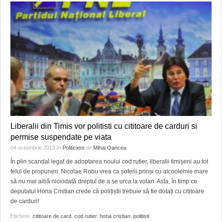
Liberalii din Timis vor politisti cu cititoare de carduri si
permise suspendate pe viata
04 octombrie 2013
în
Politicieni
de
Mihai Oancea
În plin scandal legat de adoptarea noului cod rutier, liberalii timișeni au tot
felul de propuneri. Nicolae Robu vrea ca șoferii prinși cu alcoolemie mare
să nu mai aibă niciodată dreptul de a se urca la volan. Asta, în timp ce
deputatul Horia Cristian crede că polițiștii trebuie să fie dotați cu cititoare
de carduri!
Etichete:
cititoare de card
,
cod rutier
,
horia cristian
,
politisti