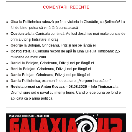
COMENTARII RECENTE
Gica
la
Politehnica ratează pe final victoria la Cisnădie, cu Șelimbăr! La
fel de bine, putea să vină fără punct acasă
Costig stela
la
Canicula continuă. Au fost deschise mai multe puncte de
prim ajutor şi hidratare în oraș
George
la
Bolojan, Grindeanu, Fritz și noi pe lângă ei
Costig stela
la
Consum record de apă în luna iulie, la Timișoara: 2,5
milioane de metri cubi
Daniel
la
Bolojan, Grindeanu, Fritz și noi pe lângă ei
Beni
la
Bolojan, Grindeanu, Fritz și noi pe lângă ei
Dan
la
Bolojan, Grindeanu, Fritz și noi pe lângă ei
Dan
la
Politehnica, examen în deplasare: „Mergem încrezători”
Revista presei cu Anton Kovacs – 08.08.2026 – Info Timișoara
la
Drumul spre iad e pavat cu intenţii bune. Când o lege bună pe fond e
aplicată ca o armă politică