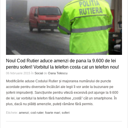
Noul Cod Rutier aduce amenzi de pana la 9.600 de lei
pentru soferi! Vorbitul la telefon costa cat un telefon nou!
06 februarie 2015
în
Social
de
Oana Telescu
Modificările aduse Codului Rutier și majorarea numărului de puncte
acordate pentru diversele încălcări ale legii îi vor arde la buzunare pe
șoferii imprudenți. Sancțiunile pentru viteză excesivă pot ajunge la 9.600
de lei, iar vorbitul la telefon fără handsfree „costă” cât un smartphone. În
plus, dacă nu plătiți amenzile, puteți rămâne fără permis.
Etichete:
amenzi
,
cod rutier
,
foarte mari
,
soferi