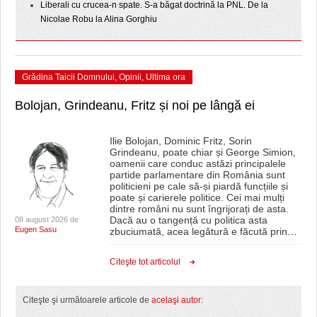
Liberali cu crucea-n spate. S-a băgat doctrină la PNL. De la
Nicolae Robu la Alina Gorghiu
Grădina Taicii Domnului
,
Opinii
,
Ultima ora
Bolojan, Grindeanu, Fritz și noi pe lângă ei
Ilie Bolojan, Dominic Fritz, Sorin
Grindeanu, poate chiar și George Simion,
oamenii care conduc astăzi principalele
partide parlamentare din România sunt
politicieni pe cale să-și piardă funcțiile și
poate și carierele politice. Cei mai mulți
dintre români nu sunt îngrijorați de asta.
Dacă au o tangență cu politica asta
08 august 2026 de
Eugen Sasu
zbuciumată, acea legătură e făcută prin
…
Citeşte tot articolul
Citeşte şi următoarele articole de
acelaşi autor
: