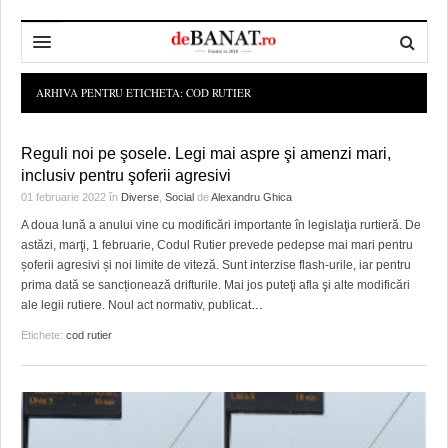
HOME
ARHIVA PENTRU ETICHETA:
COD RUTIER
ADMINISTRAȚIE
DESPRE NOI
Reguli noi pe şosele. Legi mai aspre şi amenzi mari,
POLITICĂ
REDACȚIA DEBANAT
PRIMĂRIA TIMIŞOARA
inclusiv pentru şoferii agresivi
01 februarie 2022
în
Diverse
,
Social
de
Alexandru Ghica
SPORT
POLITICA DE COOKIES
CONSILIUL JUDEŢEAN TIMIŞ
POLITICA
A doua lună a anului vine cu modificări importante în legislaţia rurtieră. De
astăzi, marţi, 1 februarie, Codul Rutier prevede pedepse mai mari pentru
OPINII
POLITICA DE CONFIDENȚIALITATE
PREFECTURA TIMIŞ
POLI TIMISOARA
șoferii agresivi și noi limite de viteză. Sunt interzise flash-urile, iar pentru
prima dată se sancționează drifturile. Mai jos puteţi afla şi alte modificări
TIMP LIBER ȘI CULTURĂ
FOTBAL JUDETEAN
DOSARELE DEBANAT
ale legii rutiere. Noul act normativ, publicat
…
ECONOMIC
ALTE SPORTURI
ETICA LUCIDITĂȚII ASISTATE
TIMP LIBER
Etichete:
cod rutier
SĂNĂTATE
JURNAL DE CAMPANIE
ULTRAMARIN VA RECOMANDA
AFACERI
MAI MULTE
ZÂMBETE AMARE
CULTURA