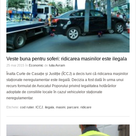
HARTA TIMIŞOAREI
LICEE, ŞCOLI ŞI GRĂDINIŢE DIN TIMIŞ
PRIMĂRIILE DIN TIMIŞ
SFATUL MEDICULUI
SFATURI JURIDICE
Veste buna pentru soferi: ridicarea masinilor este ilegala
25 mai 2015
în
Economic
de
Iulia Avram
Înalta Curte de Casație și Justiție (ÎCCJ) a decis luni că ridicarea mașinilor
staționate neregulamentar este ilegală. Decizia a fost dată în urma unui
recurs formulat de Avocatul Poporului privind legalitatea hotărârilor
adoptate de consiliile locale în cazul vehiculelor staționate
neregulamentar.
Etichete:
cod rutier
,
ICCJ
,
ilegala
,
masini
,
parcare
,
ridicare