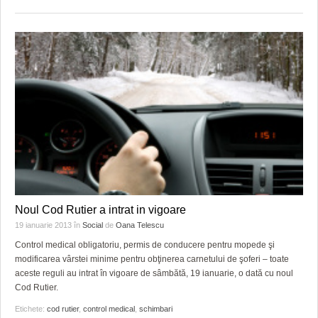
Noul Cod Rutier a intrat in vigoare
19 ianuarie 2013
în
Social
de
Oana Telescu
Control medical obligatoriu, permis de conducere pentru mopede şi
modificarea vârstei minime pentru obţinerea carnetului de şoferi – toate
aceste reguli au intrat în vigoare de sâmbătă, 19 ianuarie, o dată cu noul
Cod Rutier.
Etichete:
cod rutier
,
control medical
,
schimbari