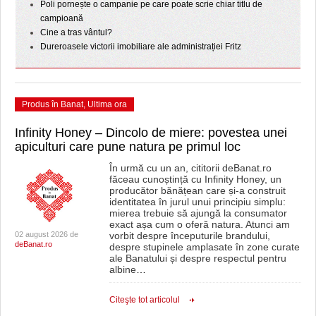
Poli pornește o campanie pe care poate scrie chiar titlu de
campioană
Cine a tras vântul?
Dureroasele victorii imobiliare ale administrației Fritz
Produs în Banat
,
Ultima ora
Infinity Honey – Dincolo de miere: povestea unei
apiculturi care pune natura pe primul loc
În urmă cu un an, cititorii deBanat.ro
făceau cunoștință cu Infinity Honey, un
producător bănățean care și-a construit
identitatea în jurul unui principiu simplu:
mierea trebuie să ajungă la consumator
exact așa cum o oferă natura. Atunci am
02 august 2026 de
vorbit despre începuturile brandului,
deBanat.ro
despre stupinele amplasate în zone curate
ale Banatului și despre respectul pentru
albine
…
Citeşte tot articolul