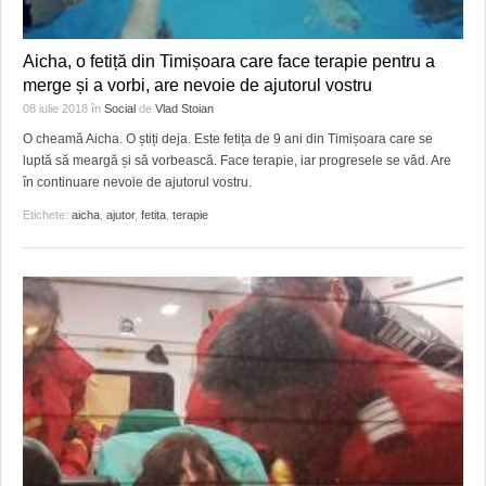
Aicha, o fetiță din Timișoara care face terapie pentru a
merge și a vorbi, are nevoie de ajutorul vostru
08 iulie 2018
în
Social
de
Vlad Stoian
O cheamă Aicha. O știți deja. Este fetița de 9 ani din Timișoara care se
luptă să meargă și să vorbească. Face terapie, iar progresele se văd. Are
în continuare nevoie de ajutorul vostru.
Etichete:
aicha
,
ajutor
,
fetita
,
terapie