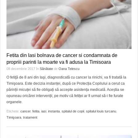
Fetita din Iasi bolnava de cancer si condamnata de
propriii parinti la moarte va fi adusa la Timisoara
08 decembrie 2017
în
Sănătate
de
Oana Telescu
O fetiţă de 8 ani din Iaşi, diagnosticată cu cancer la rinichi, va fi tratată la
Timişoara. Este decizia instanței, după ce Protecția Copilului a cerut ca
părinții micuței să fie obligați să accepte asistența medicală. Aceștia se
opuneau oricărei intervenții, pe motiv că fetiței ar fi urmat să-i fie furate
organele.
Etichete:
cancer
,
fetita
,
iasi
,
instanta
,
spitalul de copii
,
spitalul louis turcanu
,
Timişoara
,
tratament