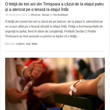
GRĂDINA TAICII DOMNULUI
CRONICĂ DE FILM
ACCIDENTE
O fetiţă de trei ani din Timişoara a căzut de la etajul patru
şi a aterizat pe o terasă la etajul întâi
ZIARISTU’ DE TERASĂ
UNDE MERGEM
ANUNŢURI
30 octombrie 2021
în
Diverse
,
Social
de
Ino Ardelean
CU OIŞTEA-N KIERKEGAARD
FILME DOCUMENTARE
INFO SI UTILE
O fetiţă de numai trei ani a căzut de pe balcon, de la etajul 4, aterizând pe
un scaun aflat pe o terasă situată la etajul întâi. Fetiţa a fost tranportată de
FINANŢĂRI DE LA A LA Z
CLIPURI VIDEO
CULTURA
urgenţă la spital, fiind în stare de conştienţă. Polițiștii Sectiei 2 Politie
Timisoara au fost sesizati cu privire la faptul că o fetiţă
…
PE SURSE
JOCURI ONLINE
INVATAMANT
Etichete:
cadere
,
etaj
,
fetita
JUSTITIE
FILME DOCUMENTARE
CLIPURI VIDEO
JOCURI ONLINE
DIVERSE
FARMACII DIN TIMIŞOARA