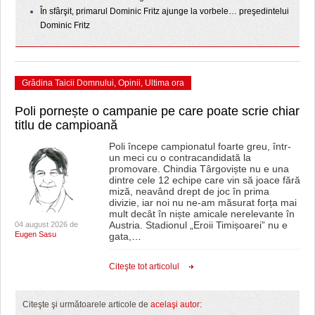
În sfârşit, primarul Dominic Fritz ajunge la vorbele… preşedintelui
Dominic Fritz
Grădina Taicii Domnului
,
Opinii
,
Ultima ora
Poli pornește o campanie pe care poate scrie chiar
titlu de campioană
Poli începe campionatul foarte greu, într-
un meci cu o contracandidată la
promovare. Chindia Târgoviște nu e una
dintre cele 12 echipe care vin să joace fără
miză, neavând drept de joc în prima
divizie, iar noi nu ne-am măsurat forța mai
mult decât în niște amicale nerelevante în
Austria. Stadionul „Eroii Timișoarei” nu e
04 august 2026 de
Eugen Sasu
gata,
…
Citeşte tot articolul
Citeşte şi următoarele articole de
acelaşi autor
: