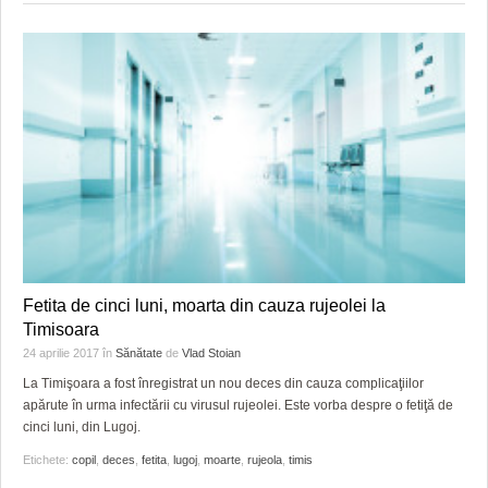
Fetita de cinci luni, moarta din cauza rujeolei la
Timisoara
24 aprilie 2017
în
Sănătate
de
Vlad Stoian
La Timişoara a fost înregistrat un nou deces din cauza complicaţiilor
apărute în urma infectării cu virusul rujeolei. Este vorba despre o fetiţă de
cinci luni, din Lugoj.
Etichete:
copil
,
deces
,
fetita
,
lugoj
,
moarte
,
rujeola
,
timis