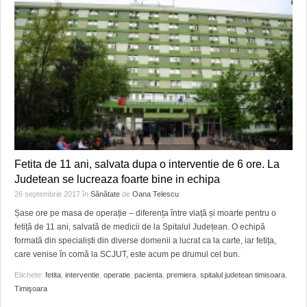
Fetita de 11 ani, salvata dupa o interventie de 6 ore. La
Judetean se lucreaza foarte bine in echipa
26 septembrie 2017
în
Sănătate
de
Oana Telescu
Șase ore pe masa de operație – diferența între viață și moarte pentru o
fetiță de 11 ani, salvată de medicii de la Spitalul Județean. O echipă
formată din specialiști din diverse domenii a lucrat ca la carte, iar fetița,
care venise în comă la SCJUT, este acum pe drumul cel bun.
Etichete:
fetita
,
interventie
,
operatie
,
pacienta
,
premiera
,
spitalul judetean timisoara
,
Timişoara