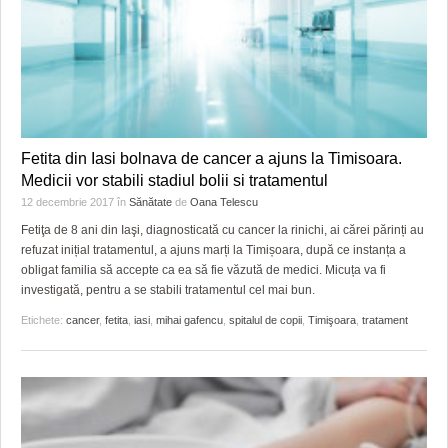
Fetita din Iasi bolnava de cancer a ajuns la Timisoara.
Medicii vor stabili stadiul bolii si tratamentul
12 decembrie 2017
în
Sănătate
de
Oana Telescu
Fetiţa de 8 ani din Iaşi, diagnosticată cu cancer la rinichi, ai cărei părinți au
refuzat inițial tratamentul, a ajuns marți la Timișoara, după ce instanța a
obligat familia să accepte ca ea să fie văzută de medici. Micuța va fi
investigată, pentru a se stabili tratamentul cel mai bun.
Etichete:
cancer
,
fetita
,
iasi
,
mihai gafencu
,
spitalul de copii
,
Timişoara
,
tratament