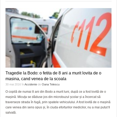
Tragedie la Bodo: o fetita de 8 ani a murit lovita de o
masina, cand venea de la scoala
30 mai 2016
în
Accidente
de
Oana Telescu
O copilă de numai 8 ani din Bodo a murit luni, după ce a fost lovită de o
mașină. Micuța se dăduse jos din microbuzul școlar și a încercat să
traverseze strada în fugă, prin spatele vehiculului. A fost lovită de o mașină
care venea din sens opus și, în ciuda eforturilor medicilor, nu a mai putut fi
salvată.