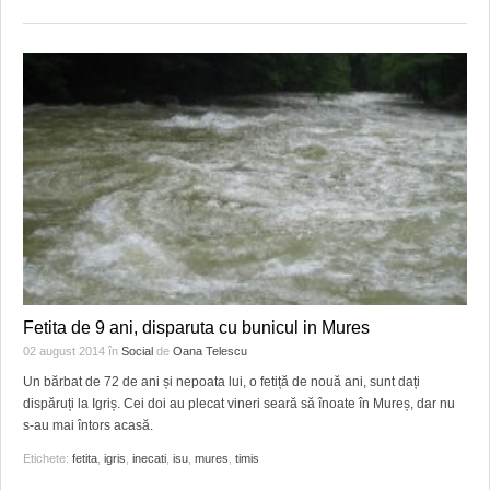
Fetita de 9 ani, disparuta cu bunicul in Mures
02 august 2014
în
Social
de
Oana Telescu
Un bărbat de 72 de ani și nepoata lui, o fetiță de nouă ani, sunt dați
dispăruți la Igriș. Cei doi au plecat vineri seară să înoate în Mureș, dar nu
s-au mai întors acasă.
Etichete:
fetita
,
igris
,
inecati
,
isu
,
mures
,
timis