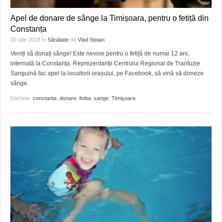
HARTA TIMIŞOAREI
Apel de donare de sânge la Timișoara, pentru o fetiță din
LICEE, ŞCOLI ŞI GRĂDINIŢE DIN TIMIŞ
Constanța
20 iulie 2018
în
Sănătate
de
Vlad Stoian
PRIMĂRIILE DIN TIMIŞ
Veniți să donați sânge! Este nevoie pentru o fetiță de numai 12 ani,
internată la Constanța. Reprezentanții Centrului Regional de Tranfuzie
SFATUL MEDICULUI
Sanguină fac apel la locuitorii orașului, pe Facebook, să vină să doneze
sânge.
SFATURI JURIDICE
Etichete:
constanta
,
donare
,
fetita
,
sange
,
Timişoara