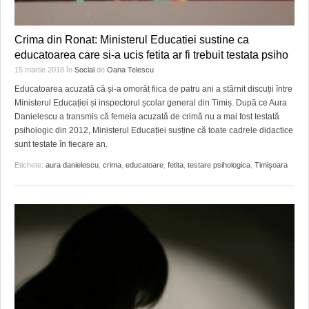
Crima din Ronat: Ministerul Educatiei sustine ca
educatoarea care si-a ucis fetita ar fi trebuit testata psiho
15 martie 2018
în
Social
de
Oana Telescu
Educatoarea acuzată că și-a omorât fiica de patru ani a stârnit discuții între
Ministerul Educației și inspectorul școlar general din Timiș. După ce Aura
Danielescu a transmis că femeia acuzată de crimă nu a mai fost testată
psihologic din 2012, Ministerul Educației susține că toate cadrele didactice
sunt testate în fiecare an.
Etichete:
aura danielescu
,
crima
,
educatoare
,
fetita
,
testare psihologica
,
Timişoara