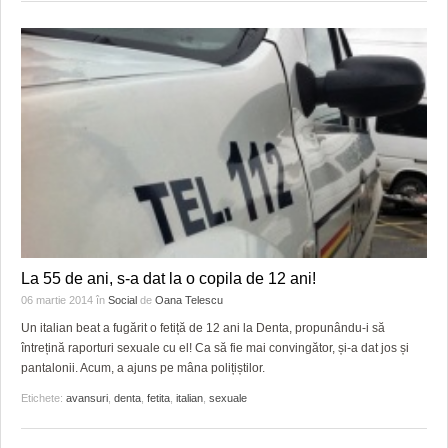
La 55 de ani, s-a dat la o copila de 12 ani!
06 martie 2014
în
Social
de
Oana Telescu
Un italian beat a fugărit o fetiță de 12 ani la Denta, propunându-i să
întrețină raporturi sexuale cu el! Ca să fie mai convingător, și-a dat jos și
pantalonii. Acum, a ajuns pe mâna polițiștilor.
Etichete:
avansuri
,
denta
,
fetita
,
italian
,
sexuale