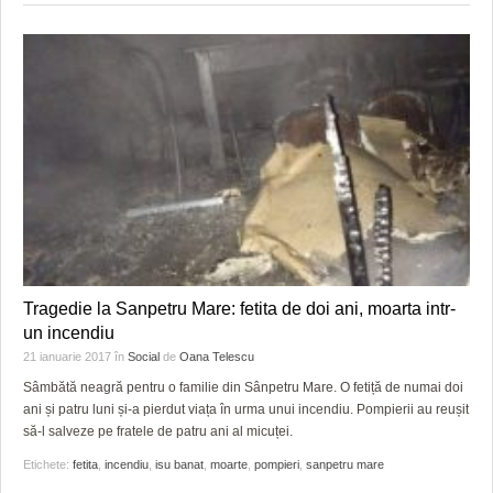
Tragedie la Sanpetru Mare: fetita de doi ani, moarta intr-
un incendiu
21 ianuarie 2017
în
Social
de
Oana Telescu
Sâmbătă neagră pentru o familie din Sânpetru Mare. O fetiță de numai doi
ani și patru luni și-a pierdut viața în urma unui incendiu. Pompierii au reușit
să-l salveze pe fratele de patru ani al micuței.
Etichete:
fetita
,
incendiu
,
isu banat
,
moarte
,
pompieri
,
sanpetru mare