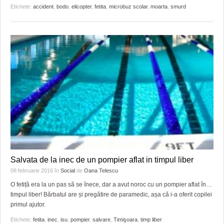
Etichete:
accident
,
bodo
,
elicopter
,
fetita
,
microbuz scolar
,
moarta
,
smurd
Salvata de la inec de un pompier aflat in timpul liber
08 februarie 2016
în
Social
de
Oana Telescu
O fetiță era la un pas să se înece, dar a avut noroc cu un pompier aflat în…
timpul liber! Bărbatul are și pregătire de paramedic, așa că i-a oferit copilei
primul ajutor.
Etichete:
fetita
,
inec
,
isu
,
pompier
,
salvare
,
Timişoara
,
timp liber