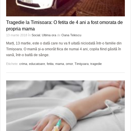
Tragedie la Timisoara: O fetita de 4 ani a fost omorata de
propria mama
13 martie 2018
în
Social
,
Ultima ora
de
Oana Telescu
Marți, 13 martie, este o dată care nu va fi uitată niciodată într-o familie din
Timișoara. O mamă și-a omorât fiica de numai 4 ani, copila fiind găsită în
vană, într-o baltă de sânge.
Etichete:
crima
,
educatoare
,
fetita
,
mama
,
omor
,
Timişoara
,
tragedie