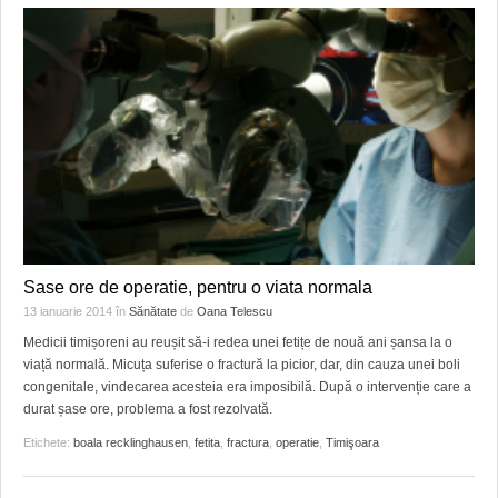
Sase ore de operatie, pentru o viata normala
13 ianuarie 2014
în
Sănătate
de
Oana Telescu
Medicii timișoreni au reușit să-i redea unei fetițe de nouă ani șansa la o
viață normală. Micuța suferise o fractură la picior, dar, din cauza unei boli
congenitale, vindecarea acesteia era imposibilă. După o intervenție care a
durat șase ore, problema a fost rezolvată.
Etichete:
boala recklinghausen
,
fetita
,
fractura
,
operatie
,
Timişoara