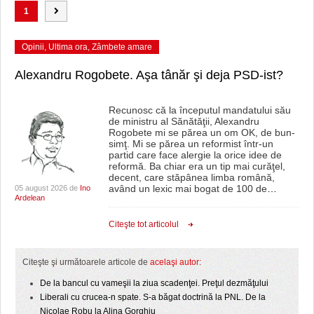
1
Opinii
,
Ultima ora
,
Zâmbete amare
Alexandru Rogobete. Aşa tânăr şi deja PSD-ist?
Recunosc că la începutul mandatului său
de ministru al Sănătăţii, Alexandru
Rogobete mi se părea un om OK, de bun-
simţ. Mi se părea un reformist într-un
partid care face alergie la orice idee de
reformă. Ba chiar era un tip mai curăţel,
decent, care stăpânea limba română,
având un lexic mai bogat de 100 de
…
05 august 2026 de
Ino
Ardelean
Citeşte tot articolul
Citeşte şi următoarele articole de
acelaşi autor:
De la bancul cu vameşii la ziua scadenţei. Preţul dezmăţului
Liberali cu crucea-n spate. S-a băgat doctrină la PNL. De la
Nicolae Robu la Alina Gorghiu