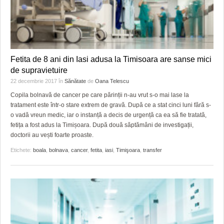
Fetita de 8 ani din Iasi adusa la Timisoara are sanse mici
de supravietuire
22 decembrie 2017
în
Sănătate
de
Oana Telescu
Copila bolnavă de cancer pe care părinții n-au vrut s-o mai lase la
tratament este într-o stare extrem de gravă. După ce a stat cinci luni fără s-
o vadă vreun medic, iar o instanță a decis de urgență ca ea să fie tratată,
fetița a fost adus la Timișoara. După două săptămâni de investigații,
doctorii au vești foarte proaste.
Etichete:
boala
,
bolnava
,
cancer
,
fetita
,
iasi
,
Timişoara
,
transfer