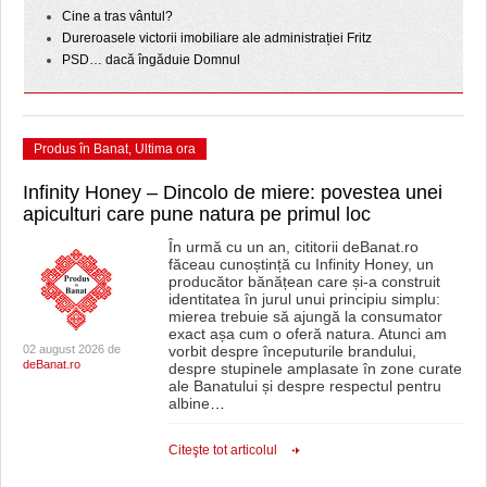
Cine a tras vântul?
Dureroasele victorii imobiliare ale administrației Fritz
PSD… dacă îngăduie Domnul
Produs în Banat
,
Ultima ora
Infinity Honey – Dincolo de miere: povestea unei
apiculturi care pune natura pe primul loc
În urmă cu un an, cititorii deBanat.ro
făceau cunoștință cu Infinity Honey, un
producător bănățean care și-a construit
identitatea în jurul unui principiu simplu:
mierea trebuie să ajungă la consumator
exact așa cum o oferă natura. Atunci am
02 august 2026 de
vorbit despre începuturile brandului,
deBanat.ro
despre stupinele amplasate în zone curate
ale Banatului și despre respectul pentru
albine
…
Citeşte tot articolul