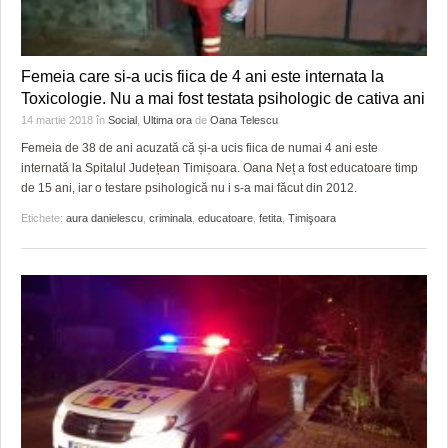
Femeia care si-a ucis fiica de 4 ani este internata la
Toxicologie. Nu a mai fost testata psihologic de cativa ani
14 martie 2018
în
Social
,
Ultima ora
de
Oana Telescu
Femeia de 38 de ani acuzată că și-a ucis fiica de numai 4 ani este
internată la Spitalul Județean Timișoara. Oana Neț a fost educatoare timp
de 15 ani, iar o testare psihologică nu i s-a mai făcut din 2012.
Etichete:
aura danielescu
,
criminala
,
educatoare
,
fetita
,
Timişoara