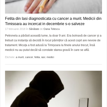
Fetita din Iasi diagnosticata cu cancer a murit. Medicii din
Timisoara au incercat in decembrie s-o salveze
17 februarie 2018
în
Sănătate
de
Oana Telescu
Petronela a părăsit această lume, la doar 9 ani. Era bolnavă de cancer și a
trebuit ca instanța să decidă în locul părinților că acest copil are nevoie de
tratament. Micuța a fost adusă la Timișoara la finele anului trecut, însă
medicii nu au putut decât să constate starea gravă în care se află.
Etichete:
a murit
,
cancer
,
fetita
,
iasi
,
medici