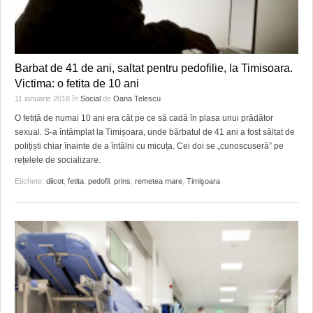
Barbat de 41 de ani, saltat pentru pedofilie, la Timisoara.
Victima: o fetita de 10 ani
11 ianuarie 2018
în
Social
de
Oana Telescu
O fetiță de numai 10 ani era cât pe ce să cadă în plasa unui prădător
sexual. S-a întâmplat la Timișoara, unde bărbatul de 41 ani a fost săltat de
polițiști chiar înainte de a întâlni cu micuța. Cei doi se „cunoscuseră” pe
rețelele de socializare.
Etichete:
diicot
,
fetita
,
pedofil
,
prins
,
remetea mare
,
Timişoara