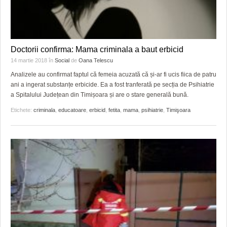
Doctorii confirma: Mama criminala a baut erbicid
14 martie 2018
în
Social
de
Oana Telescu
Analizele au confirmat faptul că femeia acuzată că și-ar fi ucis fiica de patru
ani a ingerat substanțe erbicide. Ea a fost tranferată pe secția de Psihiatrie
a Spitalului Județean din Timișoara și are o stare generală bună.
Etichete:
criminala
,
educatoare
,
erbicid
,
fetita
,
mama
,
psihiatrie
,
Timişoara