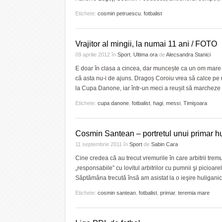
Etichete:
cosmin petruescu
,
fotbalist
Vrajitor al mingii, la numai 11 ani / FOTO
09 aprilie 2012
în
Sport
,
Ultima ora
de
Alecsandra Stanici
E doar în clasa a cincea, dar muncește ca un om mare pen
că asta nu-i de ajuns. Dragoș Coroiu vrea să calce pe u
la Cupa Danone, iar într-un meci a reușit să marcheze 
Etichete:
cupa danone
,
fotbalist
,
hagi
,
messi
,
Timişoara
Cosmin Santean – portretul unui primar h
11 septembrie 2011
în
Sport
de
Sabin Cara
Cine credea că au trecut vremurile în care arbitrii tremu
„responsabile” cu lovitul arbitrilor cu pumnii şi picioarel
Săptămâna trecută însă am asistat la o ieşire huliganic
Etichete:
cosmin santean
,
fotbalist
,
primar
,
teremia mare