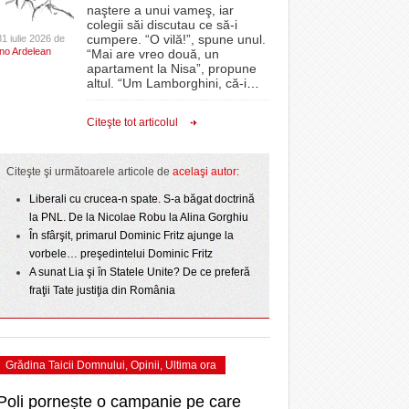
CLIPURI VIDEO
naştere a unui vameş, iar
- 1
Sărbătoarea continuă! Zeci de mii de oameni
proiectelor derulate de instituție din fonduri
colegii săi discutau ce să-i
învins o echipă de
- 11 December 2025
au celebrat a treia seară la rând Ziua Timișoarei
JOCURI ONLINE
europene/FOTO
cumpere. “O vilă!”, spune unul.
31 iulie 2026 de
uly 2026
Ino Ardelean
- acum 2 zile
“Mai are vreo două, un
DIVERSE
apartament la Nisa”, propune
ANAF oferă persoanelor fizice posibilitatea să
odus
altul. “Um Lamborghini, că-i
…
CSC Dumbrăvița și-au
Iniţiativă inedită pentru Zilele Orașului
beneficieze de Declarația Unică 212
FARMACII DIN
- 22
- 25 November 2025
 sezonului regular
Sânnicolau: ziua de vineri va fi dedicată special
precompletată
TIMIŞOARA
Citeşte tot articolul
- 2 August 2026
talentelor locale
HARTA TIMIŞOAREI
Romanian Business Leaders lansează RBL
View all
- 19 November
Banat, prima filială din vestul țării
NL
LICEE, ŞCOLI ŞI
Citeşte şi următoarele articole de
acelaşi autor:
2025
e la
GRĂDINIŢE DIN TIMIŞ
July
Liberali cu crucea-n spate. S-a băgat doctrină
View all
PRIMĂRIILE DIN TIMIŞ
la PNL. De la Nicolae Robu la Alina Gorghiu
În sfârşit, primarul Dominic Fritz ajunge la
SFATUL MEDICULUI
vorbele… preşedintelui Dominic Fritz
SFATURI JURIDICE
A sunat Lia şi în Statele Unite? De ce preferă
fraţii Tate justiţia din România
Grădina Taicii Domnului
,
Opinii
,
Ultima ora
Poli pornește o campanie pe care