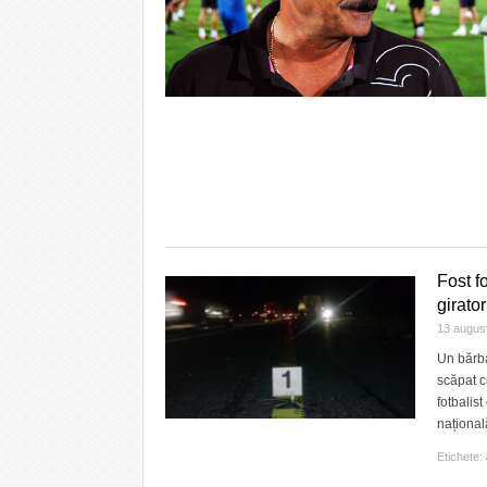
Fost fo
girator
13 augus
Un bărba
scăpat c
fotbalis
național
Etichete: