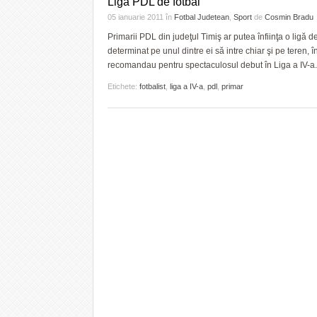
Liga PDL de fotbal
05 ianuarie 2011
în
Fotbal Judetean
,
Sport
de
Cosmin Bradu
Primarii PDL din judeţul Timiş ar putea înfiinţa o ligă 
determinat pe unul dintre ei să intre chiar şi pe teren, 
recomandau pentru spectaculosul debut în Liga a IV-a.
Etichete:
fotbalist
,
liga a IV-a
,
pdl
,
primar