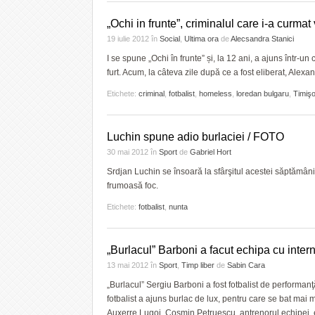
„Ochi in frunte”, criminalul care i-a curmat
19 iulie 2012
în
Social
,
Ultima ora
de
Alecsandra Stanici
I se spune „Ochi în frunte” și, la 12 ani, a ajuns într-u
furt. Acum, la câteva zile după ce a fost eliberat, Al
Etichete:
criminal
,
fotbalist
,
homeless
,
loredan bulgaru
,
Timiş
Luchin spune adio burlaciei / FOTO
30 mai 2012
în
Sport
de
Gabriel Hort
Srdjan Luchin se însoară la sfârşitul acestei săptămâni.
frumoasă foc.
Etichete:
fotbalist
,
nunta
„Burlacul” Barboni a facut echipa cu interna
13 mai 2012
în
Sport
,
Timp liber
de
Sabin Cara
„Burlacul” Sergiu Barboni a fost fotbalist de performanţă
fotbalist a ajuns burlac de lux, pentru care se bat mai mu
Auxerre Lugoj, Cosmin Petruescu, antrenorul echipei, e