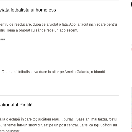
 viata fotbalistului homeless
n centru de reeducare, după ce a violat o fată. Apoi a făcut închisoare pentru
exandru Toma a omorât cu sânge rece un adolescent.
oara
 Talentatul fotbalist o va duce la altar pe Amelia Gaiantu, o blondă
tionalul Pintili!
 la o echipă în care toţi jucătorii erau… burlaci. Șase ani mai târziu, fostul
lte femei într-un show difuzat pe un post central. La fel ca toţi jucătorii lui
ra celibatar.