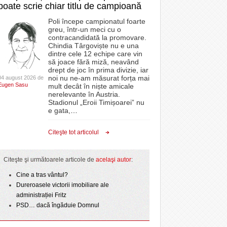
poate scrie chiar titlu de campioană
Poli începe campionatul foarte
greu, într-un meci cu o
contracandidată la promovare.
Chindia Târgoviște nu e una
dintre cele 12 echipe care vin
să joace fără miză, neavând
drept de joc în prima divizie, iar
noi nu ne-am măsurat forța mai
04 august 2026 de
Eugen Sasu
mult decât în niște amicale
nerelevante în Austria.
Stadionul „Eroii Timișoarei” nu
e gata,
…
Citeşte tot articolul
Citeşte şi următoarele articole de
acelaşi autor
:
Cine a tras vântul?
Dureroasele victorii imobiliare ale
administrației Fritz
PSD… dacă îngăduie Domnul