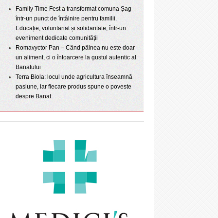
Family Time Fest a transformat comuna Șag
într-un punct de întâlnire pentru familii.
Educație, voluntariat și solidaritate, într-un
eveniment dedicate comunității
Romavyctor Pan – Când pâinea nu este doar
un aliment, ci o întoarcere la gustul autentic al
Banatului
Terra Biola: locul unde agricultura înseamnă
pasiune, iar fiecare produs spune o poveste
despre Banat