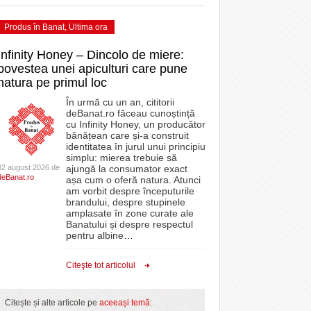
Produs în Banat
,
Ultima ora
Infinity Honey – Dincolo de miere:
povestea unei apiculturi care pune
natura pe primul loc
În urmă cu un an, cititorii
deBanat.ro făceau cunoștință
cu Infinity Honey, un producător
bănățean care și-a construit
identitatea în jurul unui principiu
simplu: mierea trebuie să
02 august 2026 de
ajungă la consumator exact
deBanat.ro
așa cum o oferă natura. Atunci
am vorbit despre începuturile
brandului, despre stupinele
amplasate în zone curate ale
Banatului și despre respectul
pentru albine
…
Citeşte tot articolul
Citește și alte articole pe
aceeași temă
: