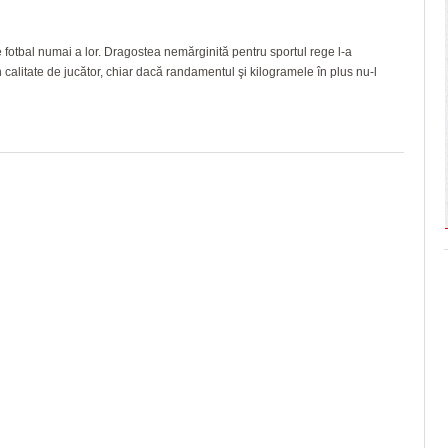
de fotbal numai a lor. Dragostea nemărginită pentru sportul rege l-a
în calitate de jucător, chiar dacă randamentul şi kilogramele în plus nu-l