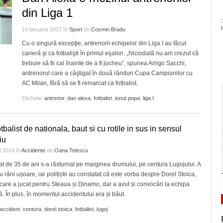
din Iosefin e oficial, de vineri, obiectiv turistic și
CLIPURI VIDEO
din Liga 1
Ceauşescu a fost… “unicul vizionar al țării”
ZIARISTU’ DE
Pe drumul cel bun. Poli a 
-
centru destinat evenimentelor culturale/FOTO
August 2026
TERASĂ
JOCURI ONLINE
- 23 J
31 July 2026
Serie A, USD Lecce
19 ianuarie 2017
în
Sport
de
Cosmin Bradu
CU OIŞTEA-N
Dominic Fritz denunţă un amendament intr
Cu o singură excepţie, antrenorii echipelor din Liga I au făcut
Politehnica Timișoara și 
Apar primele restricții de circulație la Pasajul
KIERKEGAARD
special pentru el de PSD: Doar în țările
carieră şi ca fotbalişti în primul eşalon. „Niciodată nu am crezut că
- 30 July
aflat adversarii din timpul
Polonă, odată cu evoluția lucrărilor
bananiere e folosită legea împotriva unui
trebuie să fii cal înainte de a fi jocheu”, spunea Arrigo Sacchi,
FINANŢĂRI DE LA A
July 2026
2026
- 30 July 2026
adversar politic
antrenorul care a câştigat în două rânduri Cupa Campionilor cu
LA Z
View all
View all
AC Milan, fără să se fi remarcat ca fotbalist.
Raul Olajos e noul purtător de cuvânt al P
PE SURSE
Timiș. Mădălin Bunoiu se mută în conducer
Etichete:
antrenor
,
dan alexa
,
fotbalist
,
ionut popa
,
liga I
- 30 
“Județ”, alături cu Claudiu Mihălceanu
2026
tbalist de nationala, baut si cu rotile in sus in sensul
View all
iu
t 2014
în
Accidente
de
Oana Telescu
t de 35 de ani s-a răsturnat pe marginea drumului, pe centura Lugojului. A
u răni ușoare, iar polițiștii au constatat că este vorba despre Dorel Stoica,
t care a jucat pentru Steaua și Dinamo, dar a avut și convocări la echipa
ă. În plus, în momentul accidentului era și băut.
accident
,
centura
,
dorel stoica
,
fotbalist
,
lugoj