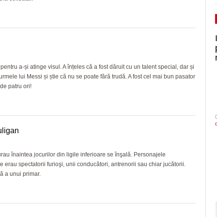
tru a-și atinge visul. A înțeles că a fost dăruit cu un talent special, dar și
rmele lui Messi și știe că nu se poate fără trudă. A fost cel mai bun pasator
de patru ori!
uligan
rau înaintea jocurilor din ligile inferioare se înşală. Personajele
e erau spectatorii furioşi, unii conducători, antrenorii sau chiar jucătorii.
ă a unui primar.