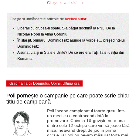
HARTA TIMIŞOAREI
Citeşte tot articolul
LICEE, ŞCOLI ŞI GRĂDINIŢE DIN TIMIŞ
Citeşte şi următoarele articole de
acelaşi autor:
PRIMĂRIILE DIN TIMIŞ
Liberali cu crucea-n spate. S-a băgat doctrină la PNL. De la
Nicolae Robu la Alina Gorghiu
SFATUL MEDICULUI
În sfârşit, primarul Dominic Fritz ajunge la vorbele… preşedintelui
Dominic Fritz
SFATURI JURIDICE
A sunat Lia şi în Statele Unite? De ce preferă fraţii Tate justiţia din
România
Grădina Taicii Domnului
,
Opinii
,
Ultima ora
Poli pornește o campanie pe care poate scrie chiar
titlu de campioană
Poli începe campionatul foarte greu, într-
un meci cu o contracandidată la
promovare. Chindia Târgoviște nu e una
dintre cele 12 echipe care vin să joace fără
miză, neavând drept de joc în prima
divizie, iar noi nu ne-am măsurat forța mai