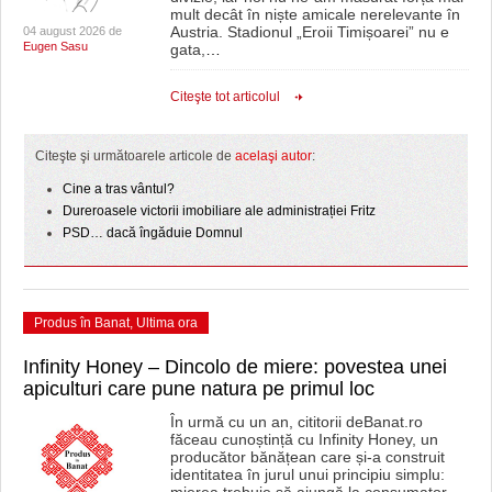
mult decât în niște amicale nerelevante în
Austria. Stadionul „Eroii Timișoarei” nu e
04 august 2026 de
Eugen Sasu
gata,
…
Citeşte tot articolul
Citeşte şi următoarele articole de
acelaşi autor
:
Cine a tras vântul?
Dureroasele victorii imobiliare ale administrației Fritz
PSD… dacă îngăduie Domnul
Produs în Banat
,
Ultima ora
Infinity Honey – Dincolo de miere: povestea unei
apiculturi care pune natura pe primul loc
În urmă cu un an, cititorii deBanat.ro
făceau cunoștință cu Infinity Honey, un
producător bănățean care și-a construit
identitatea în jurul unui principiu simplu: