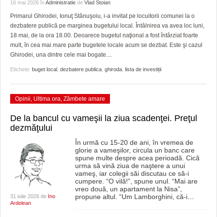
GRĂDINA TAICII DOMNULUI
CRONICĂ DE FILM
ACCIDENTE
16 mai 2026
în
Administratie
de
Vlad Stoian
Primarul Ghirodei, Ionuţ Stănuşoiu, i-a invitat pe locuitorii comunei la o
ZIARISTU’ DE TERASĂ
UNDE MERGEM
ANUNŢURI
dezbatere publică pe marginea bugetului local. Întâlnirea va avea loc luni,
18 mai, de la ora 18.00. Deoarece bugetul naţional a fost întârziat foarte
CU OIŞTEA-N KIERKEGAARD
FILME DOCUMENTARE
INFO SI UTILE
mult, în cea mai mare parte bugetele locale acum se dezbat. Este şi cazul
Ghirodei, una dintre cele mai bogate
…
FINANŢĂRI DE LA A LA Z
CLIPURI VIDEO
CULTURA
Etichete:
buget local
,
dezbatere publica
,
ghiroda
,
lista de investiții
PE SURSE
JOCURI ONLINE
INVATAMANT
Opinii
,
Ultima ora
,
Zâmbete amare
JUSTITIE
De la bancul cu vameşii la ziua scadenţei. Preţul
FILME DOCUMENTARE
dezmăţului
CLIPURI VIDEO
În urmă cu 15-20 de ani, în vremea de
glorie a vameşilor, circula un banc care
spune multe despre acea perioadă. Cică
JOCURI ONLINE
urma să vină ziua de naştere a unui
vameş, iar colegii săi discutau ce să-i
DIVERSE
cumpere. “O vilă!”, spune unul. “Mai are
vreo două, un apartament la Nisa”,
propune altul. “Um Lamborghini, că-i
…
31 iulie 2026 de
Ino
FARMACII DIN TIMIŞOARA
Ardelean