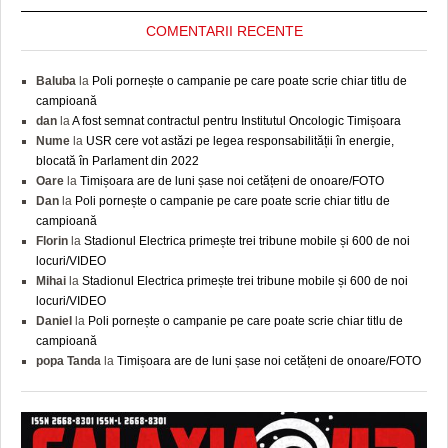
COMENTARII RECENTE
Baluba
la
Poli pornește o campanie pe care poate scrie chiar titlu de
campioană
dan
la
A fost semnat contractul pentru Institutul Oncologic Timișoara
Nume
la
USR cere vot astăzi pe legea responsabilității în energie,
blocată în Parlament din 2022
Oare
la
Timișoara are de luni șase noi cetățeni de onoare/FOTO
Dan
la
Poli pornește o campanie pe care poate scrie chiar titlu de
campioană
Florin
la
Stadionul Electrica primește trei tribune mobile și 600 de noi
locuri/VIDEO
Mihai
la
Stadionul Electrica primește trei tribune mobile și 600 de noi
locuri/VIDEO
Daniel
la
Poli pornește o campanie pe care poate scrie chiar titlu de
campioană
popa Tanda
la
Timișoara are de luni șase noi cetățeni de onoare/FOTO