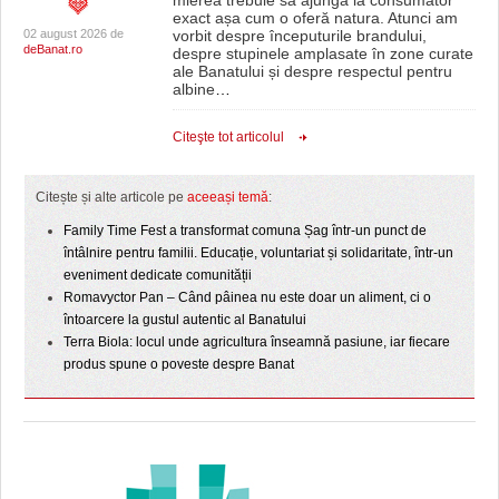
mierea trebuie să ajungă la consumator
exact așa cum o oferă natura. Atunci am
02 august 2026 de
vorbit despre începuturile brandului,
deBanat.ro
despre stupinele amplasate în zone curate
ale Banatului și despre respectul pentru
albine
…
Citeşte tot articolul
Citește și alte articole pe
aceeași temă
:
Family Time Fest a transformat comuna Șag într-un punct de
întâlnire pentru familii. Educație, voluntariat și solidaritate, într-un
eveniment dedicate comunității
Romavyctor Pan – Când pâinea nu este doar un aliment, ci o
întoarcere la gustul autentic al Banatului
Terra Biola: locul unde agricultura înseamnă pasiune, iar fiecare
produs spune o poveste despre Banat