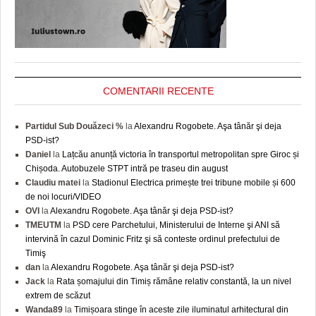
COMENTARII RECENTE
Partidul Sub Douăzeci %
la
Alexandru Rogobete. Aşa tânăr şi deja
PSD-ist?
Daniel
la
Lațcău anunță victoria în transportul metropolitan spre Giroc și
Chișoda. Autobuzele STPT intră pe traseu din august
Claudiu matei
la
Stadionul Electrica primește trei tribune mobile și 600
de noi locuri/VIDEO
OVI
la
Alexandru Rogobete. Aşa tânăr şi deja PSD-ist?
TMEUTM
la
PSD cere Parchetului, Ministerului de Interne şi ANI să
intervină în cazul Dominic Fritz şi să conteste ordinul prefectului de
Timiş
dan
la
Alexandru Rogobete. Aşa tânăr şi deja PSD-ist?
Jack
la
Rata șomajului din Timiș rămâne relativ constantă, la un nivel
extrem de scăzut
Wanda89
la
Timișoara stinge în aceste zile iluminatul arhitectural din