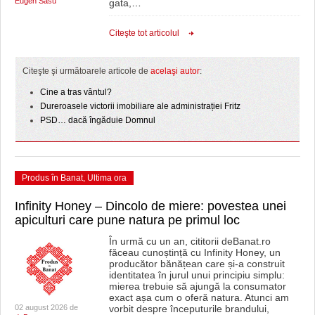
Eugen Sasu
gata,
…
Citeşte tot articolul
Citeşte şi următoarele articole de
acelaşi autor
:
Cine a tras vântul?
Dureroasele victorii imobiliare ale administrației Fritz
PSD… dacă îngăduie Domnul
Produs în Banat
,
Ultima ora
Infinity Honey – Dincolo de miere: povestea unei
apiculturi care pune natura pe primul loc
În urmă cu un an, cititorii deBanat.ro
făceau cunoștință cu Infinity Honey, un
producător bănățean care și-a construit
identitatea în jurul unui principiu simplu:
mierea trebuie să ajungă la consumator
exact așa cum o oferă natura. Atunci am
02 august 2026 de
vorbit despre începuturile brandului,