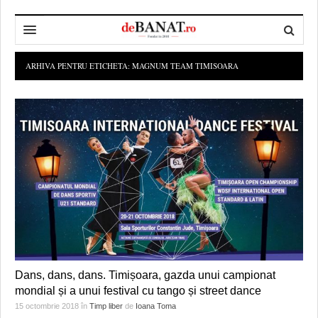
HOME
ARHIVA PENTRU ETICHETA:
MAGNUM TEAM TIMISOARA
ADMINISTRAȚIE
DESPRE NOI
POLITICĂ
REDACȚIA DEBANAT
PRIMĂRIA TIMIŞOARA
SPORT
POLITICA DE COOKIES
CONSILIUL JUDEŢEAN TIMIŞ
POLITICA
OPINII
POLITICA DE CONFIDENȚIALITATE
PREFECTURA TIMIŞ
POLI TIMISOARA
TIMP LIBER ȘI CULTURĂ
FOTBAL JUDETEAN
DOSARELE DEBANAT
ECONOMIC
ALTE SPORTURI
ETICA LUCIDITĂȚII ASISTATE
TIMP LIBER
SĂNĂTATE
JURNAL DE CAMPANIE
ULTRAMARIN VA RECOMANDA
AFACERI
Dans, dans, dans. Timișoara, gazda unui campionat
mondial și a unui festival cu tango și street dance
MAI MULTE
ZÂMBETE AMARE
CULTURA
15 octombrie 2018
în
Timp liber
de
Ioana Toma