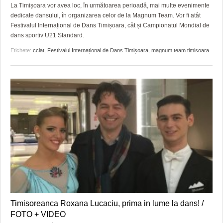
GRĂDINA TAICII DOMNULUI
CRONICĂ DE FILM
ACCIDENTE
La Timișoara vor avea loc, în următoarea perioadă, mai multe evenimente
dedicate dansului, în organizarea celor de la Magnum Team. Vor fi atât
ZIARISTU’ DE TERASĂ
UNDE MERGEM
ANUNŢURI
Festivalul Internațional de Dans Timișoara, cât și Campionatul Mondial de
dans sportiv U21 Standard.
CU OIŞTEA-N KIERKEGAARD
FILME DOCUMENTARE
INFO SI UTILE
Etichete:
cciat
,
Festivalul Internațional de Dans Timișoara
,
magnum team timisoara
FINANŢĂRI DE LA A LA Z
CLIPURI VIDEO
CULTURA
PE SURSE
JOCURI ONLINE
INVATAMANT
JUSTITIE
FILME DOCUMENTARE
CLIPURI VIDEO
JOCURI ONLINE
DIVERSE
Timisoreanca Roxana Lucaciu, prima in lume la dans! /
FARMACII DIN TIMIŞOARA
FOTO + VIDEO