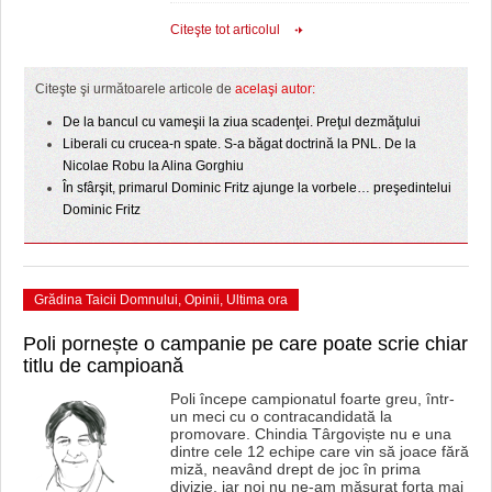
HARTA TIMIŞOAREI
Citeşte tot articolul
LICEE, ŞCOLI ŞI GRĂDINIŢE DIN TIMIŞ
Citeşte şi următoarele articole de
acelaşi autor:
PRIMĂRIILE DIN TIMIŞ
De la bancul cu vameşii la ziua scadenţei. Preţul dezmăţului
SFATUL MEDICULUI
Liberali cu crucea-n spate. S-a băgat doctrină la PNL. De la
Nicolae Robu la Alina Gorghiu
SFATURI JURIDICE
În sfârşit, primarul Dominic Fritz ajunge la vorbele… preşedintelui
Dominic Fritz
Grădina Taicii Domnului
,
Opinii
,
Ultima ora
Poli pornește o campanie pe care poate scrie chiar
titlu de campioană
Poli începe campionatul foarte greu, într-
un meci cu o contracandidată la
promovare. Chindia Târgoviște nu e una
dintre cele 12 echipe care vin să joace fără
miză, neavând drept de joc în prima
divizie, iar noi nu ne-am măsurat forța mai