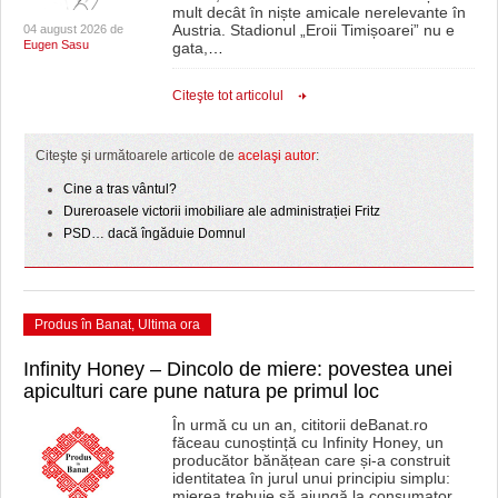
mult decât în niște amicale nerelevante în
Austria. Stadionul „Eroii Timișoarei” nu e
04 august 2026 de
Eugen Sasu
gata,
…
Citeşte tot articolul
Citeşte şi următoarele articole de
acelaşi autor
:
Cine a tras vântul?
Dureroasele victorii imobiliare ale administrației Fritz
PSD… dacă îngăduie Domnul
Produs în Banat
,
Ultima ora
Infinity Honey – Dincolo de miere: povestea unei
apiculturi care pune natura pe primul loc
În urmă cu un an, cititorii deBanat.ro
făceau cunoștință cu Infinity Honey, un
producător bănățean care și-a construit
identitatea în jurul unui principiu simplu:
mierea trebuie să ajungă la consumator