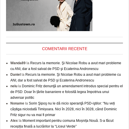
COMENTARII RECENTE
Wanda89
la
Recurs la memorie. Şi Nicolae Robu a avut mari probleme
cu ANI, dar a fost salvat de PSD şi Ecaterina Andronescu
Daniel
la
Recurs la memorie. Şi Nicolae Robu a avut mari probleme cu
ANI, dar a fost salvat de PSD şi Ecaterina Andronescu
nelu
la
Dominic Fritz denunţă un amendament introdus special pentru el
de PSD: Doar în țările bananiere e folosită legea împotriva unui
adversar politic
Noname
la
Sorin Şipoş nu le dă nicio speranţă PSD-iştilor: “Nu veți
câștiga niciodată Timișoara. Nici în 2028, nici în 3028, când Dominic
Fritz sigur nu va mai fi primar
Alex
la
Moment important pentru comuna Moșnița Nouă. S-a făcut
recepția finală a lucrărilor la “Liceul Verde”