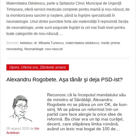
GRĂDINA TAICII DOMNULUI
CRONICĂ DE FILM
ACCIDENTE
Maternitatea Odobescu, parte a Spitalului Clinic Municipal de Urgență
Timișoara, oferă servicii medicale complete pentru mamă și nou-născut, de
ZIARISTU’ DE TERASĂ
UNDE MERGEM
ANUNŢURI
la monitorizarea sarcinii și naștere, până la îngrijire specializată în
neonatologie. Unul dintre punctele forte ale maternității îl reprezintă Secția
CU OIŞTEA-N KIERKEGAARD
FILME DOCUMENTARE
INFO SI UTILE
de neonatologie, unde sunt asigurate îngrijiri la cel mai înalt nivel pentru
toate categoriile de nou-născuți.
…
FINANŢĂRI DE LA A LA Z
CLIPURI VIDEO
CULTURA
Etichete:
bebelusi
,
dr. Mihaela Tunescu
,
maternitatea odobescu
,
medic primar
neonatolog
,
Neonatologie
,
nou-nascuti
PE SURSE
JOCURI ONLINE
INVATAMANT
JUSTITIE
Opinii
,
Ultima ora
,
Zâmbete amare
FILME DOCUMENTARE
Alexandru Rogobete. Aşa tânăr şi deja PSD-ist?
CLIPURI VIDEO
Recunosc că la începutul mandatului său
de ministru al Sănătăţii, Alexandru
JOCURI ONLINE
Rogobete mi se părea un om OK, de bun-
simţ. Mi se părea un reformist într-un
DIVERSE
partid care face alergie la orice idee de
reformă. Ba chiar era un tip mai curăţel,
decent, care stăpânea limba română,
FARMACII DIN TIMIŞOARA
având un lexic mai bogat de 100 de
…
05 august 2026 de
Ino
Ardelean