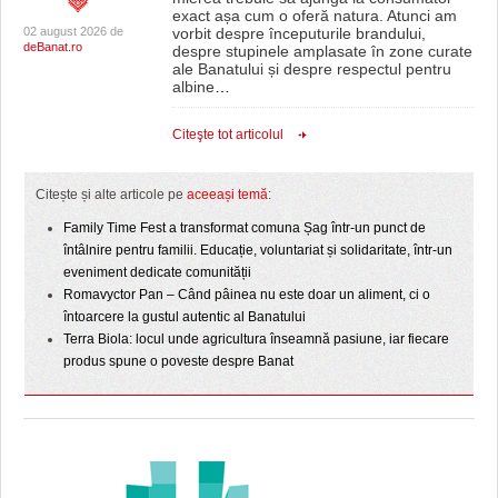
exact așa cum o oferă natura. Atunci am
02 august 2026 de
vorbit despre începuturile brandului,
deBanat.ro
despre stupinele amplasate în zone curate
ale Banatului și despre respectul pentru
albine
…
Citeşte tot articolul
Citește și alte articole pe
aceeași temă
:
Family Time Fest a transformat comuna Șag într-un punct de
întâlnire pentru familii. Educație, voluntariat și solidaritate, într-un
eveniment dedicate comunității
Romavyctor Pan – Când pâinea nu este doar un aliment, ci o
întoarcere la gustul autentic al Banatului
Terra Biola: locul unde agricultura înseamnă pasiune, iar fiecare
produs spune o poveste despre Banat