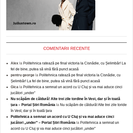
COMENTARII RECENTE
Alex
la
Politehnica ratează pe final victoria la Cisnădie, cu Șelimbăr! La
fel de bine, putea să vină fără punct acasă
pentru george
la
Politehnica ratează pe final victoria la Cisnădie, cu
Șelimbăr! La fel de bine, putea să vină fără punct acasă
Gica
la
Politehnica a semnat un acord cu U Cluj și va mai aduce cinci
jucători „under”
Nu scăpăm de căldură! Alte trei zile tordine în Vest, dar și în toată
țara – Portal Știri România
la
Nu scăpăm de căldură! Alte trei zile toride
în Vest, dar și în toată țara
Politehnica a semnat un acord cu U Cluj și va mai aduce cinci
jucători „under” – Portal Știri România
la
Politehnica a semnat un
acord cu U Cluj și va mai aduce cinci jucători „under”