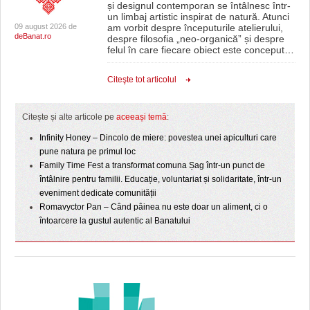
și designul contemporan se întâlnesc într-
un limbaj artistic inspirat de natură. Atunci
09 august 2026 de
am vorbit despre începuturile atelierului,
deBanat.ro
despre filosofia „neo-organică” și despre
felul în care fiecare obiect este conceput
…
Citeşte tot articolul
Citește și alte articole pe
aceeași temă
:
Infinity Honey – Dincolo de miere: povestea unei apiculturi care
pune natura pe primul loc
Family Time Fest a transformat comuna Șag într-un punct de
întâlnire pentru familii. Educație, voluntariat și solidaritate, într-un
eveniment dedicate comunității
Romavyctor Pan – Când pâinea nu este doar un aliment, ci o
întoarcere la gustul autentic al Banatului