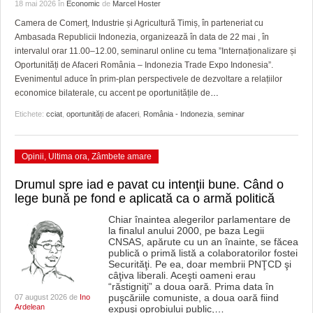
GRĂDINA TAICII DOMNULUI
CRONICĂ DE FILM
ACCIDENTE
18 mai 2026
în
Economic
de
Marcel Hoster
Camera de Comerț, Industrie și Agricultură Timiș, în parteneriat cu
ZIARISTU’ DE TERASĂ
UNDE MERGEM
ANUNŢURI
Ambasada Republicii Indonezia, organizează în data de 22 mai , în
intervalul orar 11.00–12.00, seminarul online cu tema ”Internaționalizare și
CU OIŞTEA-N KIERKEGAARD
FILME DOCUMENTARE
INFO SI UTILE
Oportunități de Afaceri România – Indonezia Trade Expo Indonesia”.
Evenimentul aduce în prim-plan perspectivele de dezvoltare a relațiilor
FINANŢĂRI DE LA A LA Z
CLIPURI VIDEO
CULTURA
economice bilaterale, cu accent pe oportunitățile de
…
Etichete:
cciat
,
oportunități de afaceri
,
România - Indonezia
,
seminar
PE SURSE
JOCURI ONLINE
INVATAMANT
JUSTITIE
Opinii
,
Ultima ora
,
Zâmbete amare
FILME DOCUMENTARE
Drumul spre iad e pavat cu intenţii bune. Când o
lege bună pe fond e aplicată ca o armă politică
CLIPURI VIDEO
Chiar înaintea alegerilor parlamentare de
la finalul anului 2000, pe baza Legii
JOCURI ONLINE
CNSAS, apărute cu un an înainte, se făcea
publică o primă listă a colaboratorilor fostei
DIVERSE
Securităţi. Pe ea, doar membrii PNŢCD şi
câţiva liberali. Aceşti oameni erau
“răstigniţi” a doua oară. Prima data în
FARMACII DIN TIMIŞOARA
puşcăriile comuniste, a doua oară fiind
07 august 2026 de
Ino
Ardelean
expuşi oprobiului public,
…