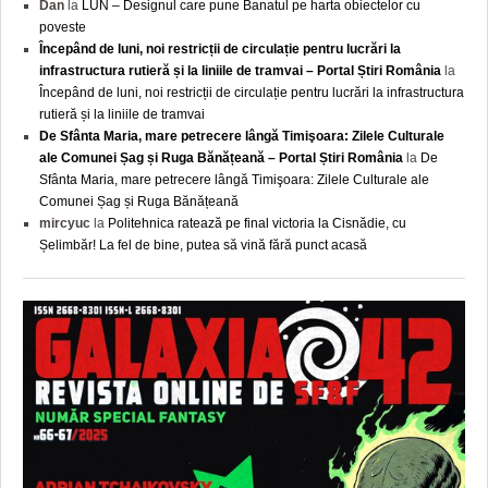
Dan
la
LUN – Designul care pune Banatul pe harta obiectelor cu
poveste
Începând de luni, noi restricții de circulație pentru lucrări la
infrastructura rutieră și la liniile de tramvai – Portal Știri România
la
Începând de luni, noi restricții de circulație pentru lucrări la infrastructura
rutieră și la liniile de tramvai
De Sfânta Maria, mare petrecere lângă Timişoara: Zilele Culturale
ale Comunei Șag și Ruga Bănățeană – Portal Știri România
la
De
Sfânta Maria, mare petrecere lângă Timişoara: Zilele Culturale ale
Comunei Șag și Ruga Bănățeană
mircyuc
la
Politehnica ratează pe final victoria la Cisnădie, cu
Șelimbăr! La fel de bine, putea să vină fără punct acasă