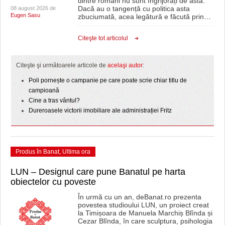
dintre români nu sunt îngrijorați de asta.
Dacă au o tangență cu politica asta
08 august 2026 de
Eugen Sasu
zbuciumată, acea legătură e făcută prin
…
Citeşte tot articolul
Citeşte şi următoarele articole de
acelaşi autor
:
Poli pornește o campanie pe care poate scrie chiar titlu de
campioană
Cine a tras vântul?
Dureroasele victorii imobiliare ale administrației Fritz
Produs în Banat
,
Ultima ora
LUN – Designul care pune Banatul pe harta
obiectelor cu poveste
În urmă cu un an, deBanat.ro prezenta
povestea studioului LUN, un proiect creat
la Timișoara de Manuela Marchiș Blînda și
Cezar Blînda, în care sculptura, psihologia