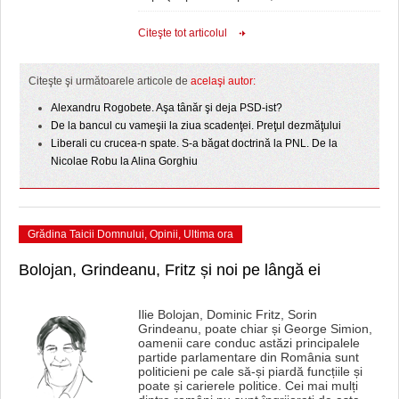
HARTA TIMIŞOAREI
Citeşte tot articolul
LICEE, ŞCOLI ŞI GRĂDINIŢE DIN TIMIŞ
PRIMĂRIILE DIN TIMIŞ
Citeşte şi următoarele articole de
acelaşi autor:
Alexandru Rogobete. Aşa tânăr şi deja PSD-ist?
SFATUL MEDICULUI
De la bancul cu vameşii la ziua scadenţei. Preţul dezmăţului
Liberali cu crucea-n spate. S-a băgat doctrină la PNL. De la
SFATURI JURIDICE
Nicolae Robu la Alina Gorghiu
Grădina Taicii Domnului
,
Opinii
,
Ultima ora
Bolojan, Grindeanu, Fritz și noi pe lângă ei
Ilie Bolojan, Dominic Fritz, Sorin
Grindeanu, poate chiar și George Simion,
oamenii care conduc astăzi principalele
partide parlamentare din România sunt
politicieni pe cale să-și piardă funcțiile și
poate și carierele politice. Cei mai mulți