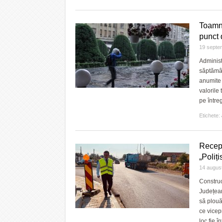
Toamna
punct 
19 septe
Administ
săptămân
anumite 
valorile
pe între
Etichete:
Recepț
„Poliți
14 augus
Construc
Județean
să plouă
ce vicep
loc fie în