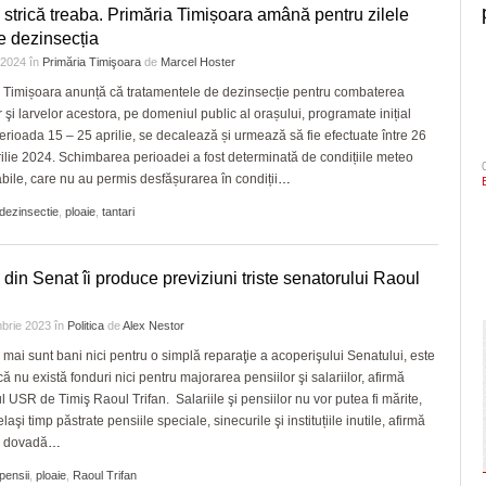
 strică treaba. Primăria Timișoara amână pentru zilele
re dezinsecția
e 2024
în
Primăria Timişoara
de
Marcel Hoster
 Timișoara anunță că tratamentele de dezinsecție pentru combaterea
or şi larvelor acestora, pe domeniul public al orașului, programate inițial
erioada 15 – 25 aprilie, se decalează și urmează să fie efectuate între 26
rilie 2024. Schimbarea perioadei a fost determinată de condițiile meteo
bile, care nu au permis desfășurarea în condiții
…
dezinsectie
,
ploaie
,
tantari
 din Senat îi produce previziuni triste senatorului Raoul
brie 2023
în
Politica
de
Alex Nestor
mai sunt bani nici pentru o simplă reparaţie a acoperişului Senatului, este
ă nu există fonduri nici pentru majorarea pensiilor şi salariilor, afirmă
l USR de Timiş Raoul Trifan. Salariile şi pensiilor nu vor putea fi mărite,
elaşi timp păstrate pensiile speciale, sinecurile şi instituțiile inutile, afirmă
O dovadă
…
pensii
,
ploaie
,
Raoul Trifan