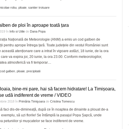
nicolae robu
,
ploaie
,
santier trotuare
lben de ploi în aproape toată țara
 2019
în
Info si Utile
de
Dana Popa
rația Națională de Meteorologie (ANM) a emis un cod galben de
ații pentru aprope întrega țară. Toate județele din vestul României sunt
e această atenționare care a intrat în vigoare astăzi, 18 iunie, de la ora
i care va expira joi, 20 iunie, la ora 23.00. Conform meteorologilor,
itatea atmosferică va fi temporar
…
cod galben
,
ploaie
,
precipitatii
loaia, bine-mi pare, hai să facem hidratare! La Timișoara,
e se udă indiferent de vreme / VIDEO
mbrie 2018
în
Primăria Timişoara
de
Cristina Tomescu
să faci dis-de-dimineață, după ce în noaptea de dinainte a plouat de-a
 exemplu, să uzi florile! Se întâmplă la pasajul Popa Șapcă, unde
ea petuniilor și mușcatelor se face indiferent de vreme.