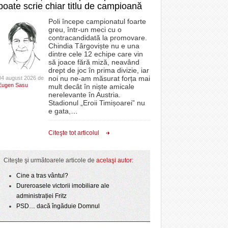
poate scrie chiar titlu de campioană
Poli începe campionatul foarte
greu, într-un meci cu o
contracandidată la promovare.
Chindia Târgoviște nu e una
dintre cele 12 echipe care vin
să joace fără miză, neavând
drept de joc în prima divizie, iar
noi nu ne-am măsurat forța mai
04 august 2026 de
Eugen Sasu
mult decât în niște amicale
nerelevante în Austria.
Stadionul „Eroii Timișoarei” nu
e gata,
…
Citeşte tot articolul
Citeşte şi următoarele articole de
acelaşi autor
:
Cine a tras vântul?
Dureroasele victorii imobiliare ale
administrației Fritz
PSD… dacă îngăduie Domnul