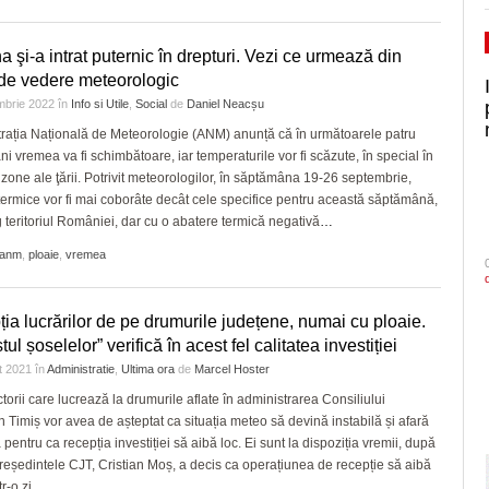
 şi-a intrat puternic în drepturi. Vezi ce urmează din
de vedere meteorologic
mbrie 2022
în
Info si Utile
,
Social
de
Daniel Neacșu
rația Națională de Meteorologie (ANM) anunță că în următoarele patru
i vremea va fi schimbătoare, iar temperaturile vor fi scăzute, în special în
zone ale ţării. Potrivit meteorologilor, în săptămâna 19-26 septembrie,
 termice vor fi mai coborâte decât cele specifice pentru această săptămână,
g teritoriul României, dar cu o abatere termică negativă
…
anm
,
ploaie
,
vremea
ia lucrărilor de pe drumurile județene, numai cu ploaie.
stul șoselelor” verifică în acest fel calitatea investiției
t 2021
în
Administratie
,
Ultima ora
de
Marcel Hoster
torii care lucrează la drumurile aflate în administrarea Consiliului
 Timiș vor avea de așteptat ca situația meteo să devină instabilă și afară
 pentru ca recepția investiției să aibă loc. Ei sunt la dispoziția vremii, după
reședintele CJT, Cristian Moș, a decis ca operațiunea de recepție să aibă
tr-o zi
…