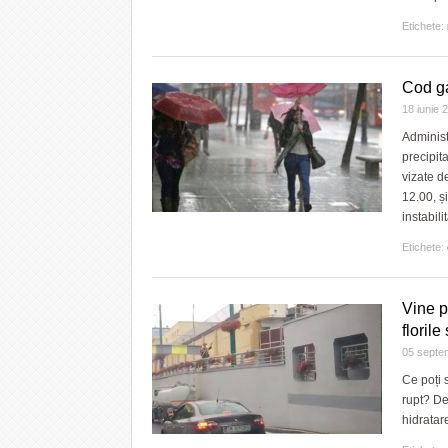
Etichete:
Cod ga
18 iunie
Administ
precipit
vizate d
12.00, ș
instabil
Etichete:
Vine p
floril
05 septe
Ce poți 
rupt? De
hidratar