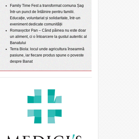
Family Time Fest a transformat comuna Șag
într-un punct de întâlnire pentru familii.
Educație, voluntariat și solidaritate, într-un
eveniment dedicate comunității
Romavyctor Pan – Când pâinea nu este doar
un aliment, ci o întoarcere la gustul autentic al
Banatului
Terra Biola: locul unde agricultura înseamnă
pasiune, iar fiecare produs spune o poveste
despre Banat