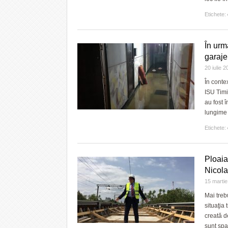
Etichete:
În urm
garaje
20 iulie 
În conte
ISU Timiș
au fost 
lungime 
Etichete:
Ploaia
Nicola
15 marti
Mai treb
situaţia 
creată d
sunt spa