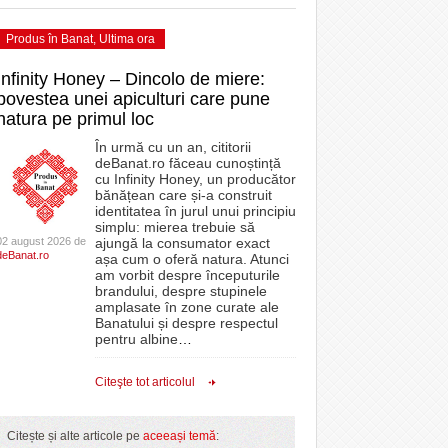
Produs în Banat
,
Ultima ora
Infinity Honey – Dincolo de miere:
povestea unei apiculturi care pune
natura pe primul loc
În urmă cu un an, cititorii
deBanat.ro făceau cunoștință
cu Infinity Honey, un producător
bănățean care și-a construit
identitatea în jurul unui principiu
simplu: mierea trebuie să
02 august 2026 de
ajungă la consumator exact
deBanat.ro
așa cum o oferă natura. Atunci
am vorbit despre începuturile
brandului, despre stupinele
amplasate în zone curate ale
Banatului și despre respectul
pentru albine
…
Citeşte tot articolul
Citește și alte articole pe
aceeași temă
: