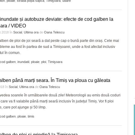
flori
,
ploaie
,
strada popa sapca
,
Timişoara
,
udare
 inundate și autobuze deviate: efecte de cod galben la
oara / VIDEO
t 2018
în
Social
,
Ultima ora
de
Oana Telescu
lben de ploi de joi seară a dat peste cap o bună parte din oraș. Cele mai
bleme au fost în partea de sud a Timișoarei, unde a fost afectat inclusiv
tul în comun.
cod galben
,
inundatii
,
ploaie
,
ploi
,
Timişoara
lben până marți seara. În Timiș va ploua cu găleata
2018
în
Social
,
Ultima ora
de
Oana Telescu
edea soarele în următoarele două zile! Meteorologii au emis două coduri
are va fi valabile până marți seară inclusiv în județul Timiș. Vor fi ploi
le, care pot ajunge și 50 l/mp.
cod galben
,
ploaie
,
timis
lben de ploi și grindină la Timișoara