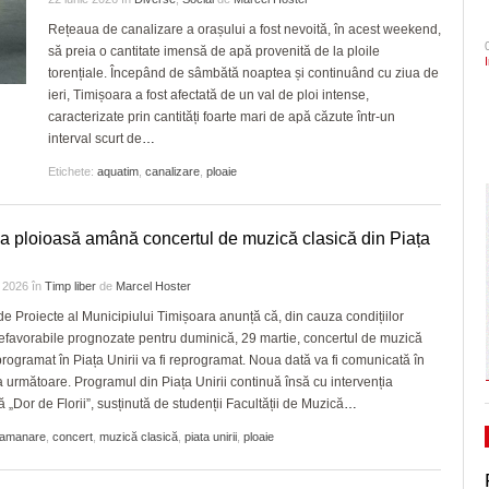
pentru play-off
- 4 August 2026
2028, nici în 3028, când Dominic Fritz sigu
arhitectural din oraș
CLIPURI VIDEO
Rețeaua de canalizare a orașului a fost nevoită, în acest weekend,
ZIARISTU’ DE
- acum 1 zi
Sezonul marilor speranțe!
va mai fi primar
să preia o cantitate imensă de apă provenită de la ploile
TERASĂ
JOCURI ONLINE
Timișoara are de luni șase noi cetățeni de
elita cu un meci tare, în 
torențiale. Începând de sâmbătă noaptea și continuând cu ziua de
- 3 August 2026
În ultimii trei ani niciun primar aflat în confli
onoare/FOTO
va evolua în fața unei ech
CU OIŞTEA-N
ieri, Timișoara a fost afectată de un val de ploi intense,
interese nu şi-a pierdut mandatul. Avocatul
KIERKEGAARD
dramatic în barajul de pr
View all
caracterizate prin cantități foarte mari de apă căzute într-un
Neacşu ia apărarea prefectului de Timiş în
interval scurt de
…
FINANŢĂRI DE LA A
- acum 1 zi
Politehnica încheie canton
cazul Dominic Fritz
LA Z
și vine acasă cu moralul ri
Etichete:
aquatim
,
canalizare
,
ploaie
PSD cere Parchetului, Ministerului de Intern
PE SURSE
View all
ANI să intervină în cazul Dominic Fritz şi să
- 4 Aug
conteste ordinul prefectului de Timiş
 ploioasă amână concertul de muzică clasică din Piața
2026
e 2026
în
Timp liber
de
Marcel Hoster
View all
de Proiecte al Municipiului Timișoara anunță că, din cauza condițiilor
favorabile prognozate pentru duminică, 29 martie, concertul de muzică
programat în Piața Unirii va fi reprogramat. Noua dată va fi comunicată în
 următoare. Programul din Piața Unirii continuă însă cu intervenția
ă „Dor de Florii”, susținută de studenții Facultății de Muzică
…
amanare
,
concert
,
muzică clasică
,
piata unirii
,
ploaie