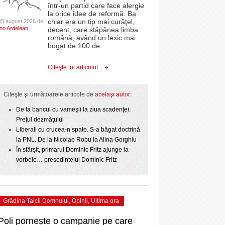
CLIPURI VIDEO
într-un partid care face alergie
r nu
proiectelor derulate de instituție din fonduri
la orice idee de reformă. Ba
La Muzeul Apei are loc expoziția „Sub semnul
 Politehnica atacă
- 11 December 2025
JOCURI ONLINE
europene/FOTO
chiar era un tip mai curăţel,
05 august 2026 de
- 4
care o nou-promovată
Ino Ardelean
curgerii. Între transparență și permanență”
decent, care stăpânea limba
DIVERSE
română, având un lexic mai
ct de
August 2026
ANAF oferă persoanelor fizice posibilitatea să
ipe ce a pierdut
bogat de 100 de
…
 Toni
- 3 August 2026
beneficieze de Declarația Unică 212
omovare
FARMACII DIN
Ziua Timișoarei – City Celebration. Programul
- 25 November 2025
precompletată
TIMIŞOARA
Citeşte tot articolul
- 3 August 2026
amentul cu o victorie
ultimei zile
HARTA TIMIŞOAREI
- 25 July 2026
Romanian Business Leaders lansează RBL
dicat
View all
e şi
- 19 November
Banat, prima filială din vestul țării
LICEE, ŞCOLI ŞI
Citeşte şi următoarele articole de
acelaşi autor:
2025
GRĂDINIŢE DIN TIMIŞ
ust
De la bancul cu vameşii la ziua scadenţei.
View all
PRIMĂRIILE DIN TIMIŞ
Preţul dezmăţului
Liberali cu crucea-n spate. S-a băgat doctrină
SFATUL MEDICULUI
la PNL. De la Nicolae Robu la Alina Gorghiu
SFATURI JURIDICE
În sfârşit, primarul Dominic Fritz ajunge la
vorbele… preşedintelui Dominic Fritz
Grădina Taicii Domnului
,
Opinii
,
Ultima ora
Poli pornește o campanie pe care