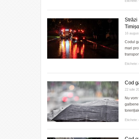
Etichete:
Străzi
Timiș
16 augus
Codul ga
mari pro
transpor
Etichete:
Cod ga
22 iulie 
Nu vom v
galbene c
torenția
Etichete:
Cod ga