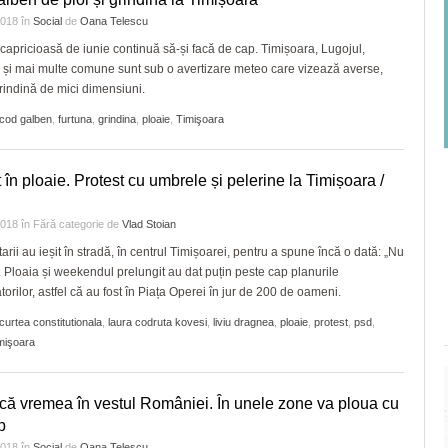
 2018
în
Social
de
Oana Telescu
apricioasă de iunie continuă să-și facă de cap. Timișoara, Lugojul,
 și mai multe comune sunt sub o avertizare meteo care vizează averse,
grindină de mici dimensiuni.
cod galben
,
furtuna
,
grindina
,
ploaie
,
Timişoara
t în ploaie. Protest cu umbrele și pelerine la Timișoara /
 2018
în
Fără categorie
de
Vlad Stoian
tarii au ieșit în stradă, în centrul Timișoarei, pentru a spune încă o dată: „Nu
 Ploaia și weekendul prelungit au dat puțin peste cap planurile
torilor, astfel că au fost în Piața Operei în jur de 200 de oameni.
curtea constitutionala
,
laura codruta kovesi
,
liviu dragnea
,
ploaie
,
protest
,
psd
,
mişoara
ică vremea în vestul României. În unele zone va ploua cu
p
 2018
în
Social
de
Oana Telescu