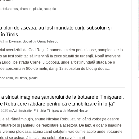
cristian mos
,
drumuri
,
ploaie
,
receptie
a ploii de aseară, au fost inundate curți, subsoluri și
 în Timiș
2021
în
Diverse
,
Social
de
Oana Telescu
xtul avertizării de Cod Roșu fenomene meteo periculoase, pompierii de la
 au fost solicitați să intervină la zece situații de urgenţă. Nouă intervenții
în Lugoj, pe strada Corneliu Coposu, unde a fost inundată strada pe o
de aproximativ 800 de metri, dar și 12 subsoluri de bloc și două
…
cod rosu
,
isu timis
,
ploaie
 a stricat imaginea şantierului de la trotuarele Timişoarei.
e Robu cere răbdare pentru că e „mobilizare în forţă”
e 2020
în
Administratie
,
Primăria Timişoara
de
Marcel Hoster
uie să răbdăm puţin, spune Nicolae Robu, atunci când vorbeşte despre
trotuarelor şi şantierul de reabilitare a acestora. De fapt, e doar o imagine
e vremea ploioasă, atunci când cetăţenii văd cum e acolo unde trotuarele
rte şi se aşteaptă instalarea celebrelor pavele mari.