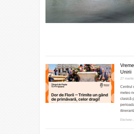
Vremea
Unirii
27 marti
Centrul 
meteo ne
clasică 
perioada
itinerant
Etichete: