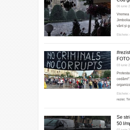
06 iunie
Vremea c
Jimbolia
vânt și 
Etichete:
#rezis
FOTO
03 iunie
Protesta
cedăm!”.
organiza
Etichete:
rezist
,
Ti
Se str
50 l/m
02 iunie