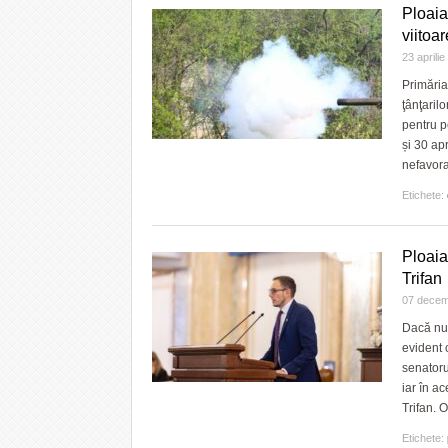
Ploaia
viitoa
23 aprili
Primăria
ţânţaril
pentru p
și 30 ap
nefavora
Etichete:
Ploaia
Trifan
07 decem
Dacă nu 
evident c
senatoru
iar în ac
Trifan. 
Etichete: