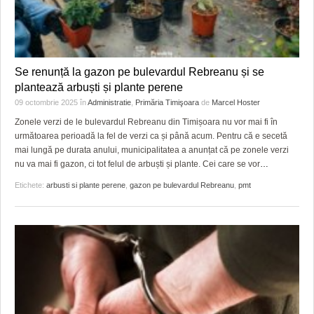
Se renunță la gazon pe bulevardul Rebreanu și se
plantează arbuști și plante perene
09 octombrie 2025
în
Administratie
,
Primăria Timişoara
de
Marcel Hoster
Zonele verzi de le bulevardul Rebreanu din Timișoara nu vor mai fi în
următoarea perioadă la fel de verzi ca și până acum. Pentru că e secetă
mai lungă pe durata anului, municipalitatea a anunțat că pe zonele verzi
nu va mai fi gazon, ci tot felul de arbuști și plante. Cei care se vor
…
Etichete:
arbusti si plante perene
,
gazon pe bulevardul Rebreanu
,
pmt