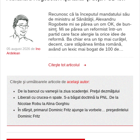
Recunosc că la începutul mandatului său
de ministru al Sănătăţii, Alexandru
Rogobete mi se părea un om OK, de bun-
simţ. Mi se părea un reformist într-un
partid care face alergie la orice idee de
reformă. Ba chiar era un tip mai curăţel,
decent, care stăpânea limba română,
având un lexic mai bogat de 100 de
…
05 august 2026 de
Ino
Ardelean
Citeşte tot articolul
Citeşte şi următoarele articole de
acelaşi autor:
De la bancul cu vameşii la ziua scadenţei. Preţul dezmăţului
Liberali cu crucea-n spate. S-a băgat doctrină la PNL. De la
Nicolae Robu la Alina Gorghiu
În sfârşit, primarul Dominic Fritz ajunge la vorbele… preşedintelui
Dominic Fritz