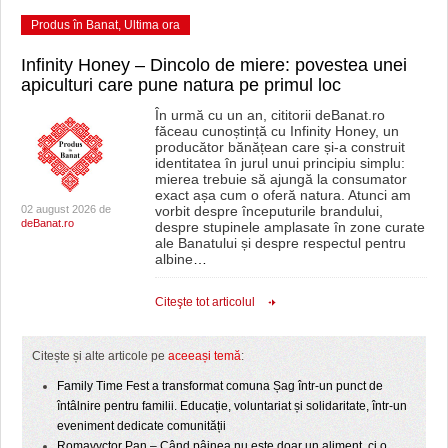
Produs în Banat
,
Ultima ora
Infinity Honey – Dincolo de miere: povestea unei
apiculturi care pune natura pe primul loc
În urmă cu un an, cititorii deBanat.ro
făceau cunoștință cu Infinity Honey, un
producător bănățean care și-a construit
identitatea în jurul unui principiu simplu:
mierea trebuie să ajungă la consumator
exact așa cum o oferă natura. Atunci am
02 august 2026 de
vorbit despre începuturile brandului,
deBanat.ro
despre stupinele amplasate în zone curate
ale Banatului și despre respectul pentru
albine
…
Citeşte tot articolul
Citește și alte articole pe
aceeași temă
:
Family Time Fest a transformat comuna Șag într-un punct de
întâlnire pentru familii. Educație, voluntariat și solidaritate, într-un
eveniment dedicate comunității
Romavyctor Pan – Când pâinea nu este doar un aliment, ci o