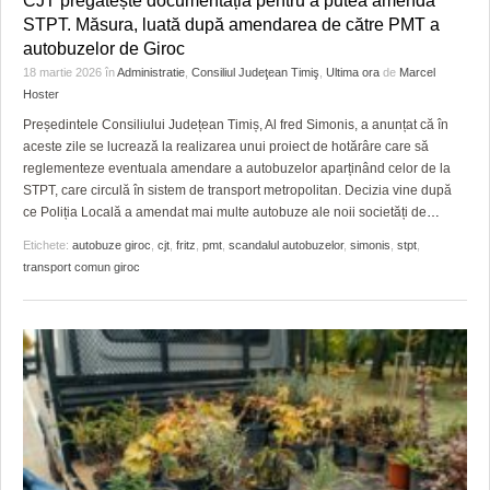
CJT pregătește documentația pentru a putea amenda
HARTA TIMIŞOAREI
STPT. Măsura, luată după amendarea de către PMT a
autobuzelor de Giroc
LICEE, ŞCOLI ŞI GRĂDINIŢE DIN TIMIŞ
18 martie 2026
în
Administratie
,
Consiliul Judeţean Timiş
,
Ultima ora
de
Marcel
Hoster
PRIMĂRIILE DIN TIMIŞ
Președintele Consiliului Județean Timiș, Al fred Simonis, a anunțat că în
SFATUL MEDICULUI
aceste zile se lucrează la realizarea unui proiect de hotărâre care să
reglementeze eventuala amendare a autobuzelor aparținând celor de la
SFATURI JURIDICE
STPT, care circulă în sistem de transport metropolitan. Decizia vine după
ce Poliția Locală a amendat mai multe autobuze ale noii societăți de
…
Etichete:
autobuze giroc
,
cjt
,
fritz
,
pmt
,
scandalul autobuzelor
,
simonis
,
stpt
,
transport comun giroc