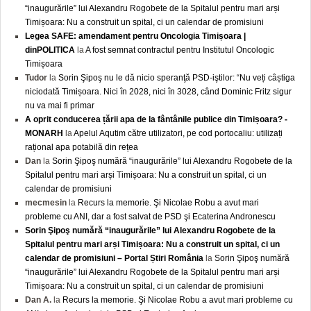
“inaugurările” lui Alexandru Rogobete de la Spitalul pentru mari arși
Timișoara: Nu a construit un spital, ci un calendar de promisiuni
Legea SAFE: amendament pentru Oncologia Timișoara |
dinPOLITICA
la
A fost semnat contractul pentru Institutul Oncologic
Timișoara
Tudor
la
Sorin Şipoş nu le dă nicio speranţă PSD-iştilor: “Nu veți câștiga
niciodată Timișoara. Nici în 2028, nici în 3028, când Dominic Fritz sigur
nu va mai fi primar
A oprit conducerea țării apa de la fântânile publice din Timișoara? -
MONARH
la
Apelul Aqutim către utilizatori, pe cod portocaliu: utilizați
rațional apa potabilă din rețea
Dan
la
Sorin Şipoş numără “inaugurările” lui Alexandru Rogobete de la
Spitalul pentru mari arși Timișoara: Nu a construit un spital, ci un
calendar de promisiuni
mecmesin
la
Recurs la memorie. Şi Nicolae Robu a avut mari
probleme cu ANI, dar a fost salvat de PSD şi Ecaterina Andronescu
Sorin Şipoş numără “inaugurările” lui Alexandru Rogobete de la
Spitalul pentru mari arși Timișoara: Nu a construit un spital, ci un
calendar de promisiuni – Portal Știri România
la
Sorin Şipoş numără
“inaugurările” lui Alexandru Rogobete de la Spitalul pentru mari arși
Timișoara: Nu a construit un spital, ci un calendar de promisiuni
Dan A.
la
Recurs la memorie. Şi Nicolae Robu a avut mari probleme cu