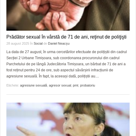
Prădător sexual în vârstă de 71 de ani, reţinut de poliţişti
28 august 2025
în
Social
de
Daniel Neacșu
La data de 27 august, în urma cercetărilor efectuate de polițiștii din cadrul
Secției 2 Urbane Timișoara, sub coordonarea procurorului din cadrul
Parchetului de pe lângă Judecătoria Timișoara, un bărbat de 71 de ani a
fost reținut pentru 24 de ore, sub aspectul săvârșirii infracțiunii de
agresiune sexuală. În fapt, la aceeași dată, polițiștii au
…
Etichete:
agresiune sexuală
,
agresor sexual
,
pmt
,
probatoriu