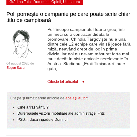
Grădina Taicii Domnului
,
Opinii
,
Ultima ora
Poli pornește o campanie pe care poate scrie chiar
titlu de campioană
Poli începe campionatul foarte greu, într-
un meci cu o contracandidată la
promovare. Chindia Târgoviște nu e una
dintre cele 12 echipe care vin să joace fără
miză, neavând drept de joc în prima
divizie, iar noi nu ne-am măsurat forța mai
mult decât în niște amicale nerelevante în
Austria. Stadionul „Eroii Timișoarei” nu e
04 august 2026 de
Eugen Sasu
gata,
…
Citeşte tot articolul
Citeşte şi următoarele articole de
acelaşi autor
:
Cine a tras vântul?
Dureroasele victorii imobiliare ale administrației Fritz
PSD… dacă îngăduie Domnul