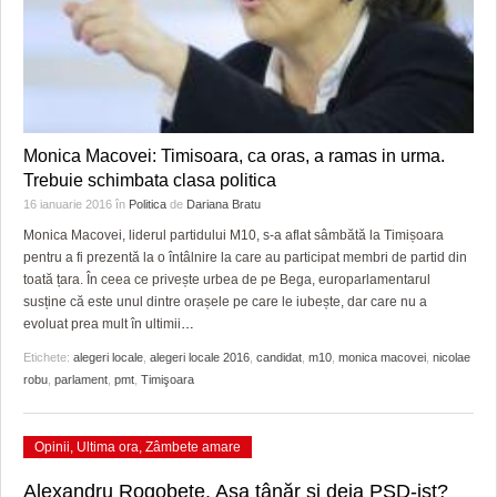
Monica Macovei: Timisoara, ca oras, a ramas in urma.
Trebuie schimbata clasa politica
16 ianuarie 2016
în
Politica
de
Dariana Bratu
Monica Macovei, liderul partidului M10, s-a aflat sâmbătă la Timișoara
pentru a fi prezentă la o întâlnire la care au participat membri de partid din
toată țara. În ceea ce privește urbea de pe Bega, europarlamentarul
susține că este unul dintre orașele pe care le iubește, dar care nu a
evoluat prea mult în ultimii
…
Etichete:
alegeri locale
,
alegeri locale 2016
,
candidat
,
m10
,
monica macovei
,
nicolae
robu
,
parlament
,
pmt
,
Timişoara
Opinii
,
Ultima ora
,
Zâmbete amare
Alexandru Rogobete. Aşa tânăr şi deja PSD-ist?