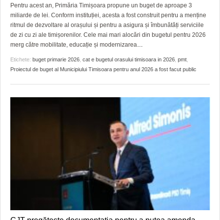
GRĂDINA TAICII DOMNULUI
CRONICĂ DE FILM
ACCIDENTE
Pentru acest an, Primăria Timișoara propune un buget de aproape 3
miliarde de lei. Conform instituției, acesta a fost construit pentru a menține
ZIARISTU’ DE TERASĂ
UNDE MERGEM
ANUNŢURI
ritmul de dezvoltare al orașului și pentru a asigura și îmbunătăți serviciile
de zi cu zi ale timișorenilor. Cele mai mari alocări din bugetul pentru 2026
CU OIŞTEA-N KIERKEGAARD
FILME DOCUMENTARE
INFO SI UTILE
merg către mobilitate, educație și modernizarea
…
Etichete:
buget primarie 2026
,
cat e bugetul orasului timisoara in 2026
,
pmt
,
FINANŢĂRI DE LA A LA Z
CLIPURI VIDEO
CULTURA
Proiectul de buget al Municipiului Timisoara pentru anul 2026 a fost facut public
PE SURSE
JOCURI ONLINE
INVATAMANT
JUSTITIE
FILME DOCUMENTARE
CLIPURI VIDEO
JOCURI ONLINE
DIVERSE
FARMACII DIN TIMIŞOARA