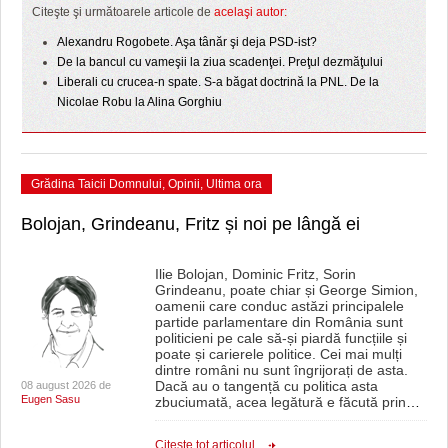
Citeşte şi următoarele articole de
acelaşi autor:
Alexandru Rogobete. Aşa tânăr şi deja PSD-ist?
De la bancul cu vameşii la ziua scadenţei. Preţul dezmăţului
Liberali cu crucea-n spate. S-a băgat doctrină la PNL. De la
Nicolae Robu la Alina Gorghiu
Grădina Taicii Domnului
,
Opinii
,
Ultima ora
Bolojan, Grindeanu, Fritz și noi pe lângă ei
Ilie Bolojan, Dominic Fritz, Sorin
Grindeanu, poate chiar și George Simion,
oamenii care conduc astăzi principalele
partide parlamentare din România sunt
politicieni pe cale să-și piardă funcțiile și
poate și carierele politice. Cei mai mulți
dintre români nu sunt îngrijorați de asta.
Dacă au o tangență cu politica asta
08 august 2026 de
Eugen Sasu
zbuciumată, acea legătură e făcută prin
…
Citeşte tot articolul