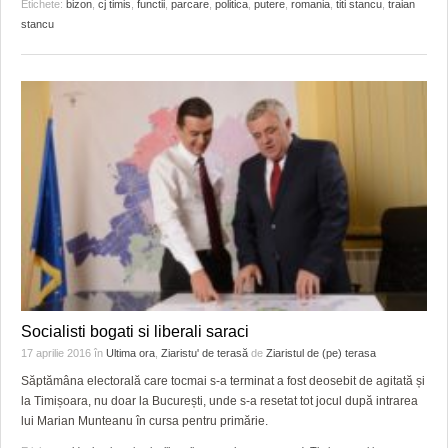
Etichete:
bizon
,
cj timis
,
functii
,
parcare
,
politica
,
putere
,
romania
,
titi stancu
,
traian
stancu
Socialisti bogati si liberali saraci
17 aprilie 2016
în
Ultima ora
,
Ziaristu' de terasă
de
Ziaristul de (pe) terasa
Săptămâna electorală care tocmai s-a terminat a fost deosebit de agitată și
la Timișoara, nu doar la București, unde s-a resetat tot jocul după intrarea
lui Marian Munteanu în cursa pentru primărie.