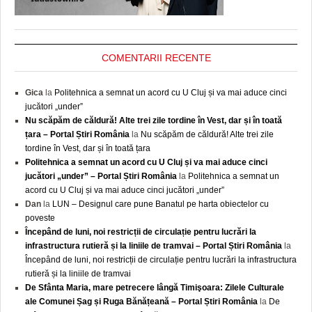
COMENTARII RECENTE
Gica
la
Politehnica a semnat un acord cu U Cluj și va mai aduce cinci
jucători „under”
Nu scăpăm de căldură! Alte trei zile tordine în Vest, dar și în toată
țara – Portal Știri România
la
Nu scăpăm de căldură! Alte trei zile
tordine în Vest, dar și în toată țara
Politehnica a semnat un acord cu U Cluj și va mai aduce cinci
jucători „under” – Portal Știri România
la
Politehnica a semnat un
acord cu U Cluj și va mai aduce cinci jucători „under”
Dan
la
LUN – Designul care pune Banatul pe harta obiectelor cu
poveste
Începând de luni, noi restricții de circulație pentru lucrări la
infrastructura rutieră și la liniile de tramvai – Portal Știri România
la
Începând de luni, noi restricții de circulație pentru lucrări la infrastructura
rutieră și la liniile de tramvai
De Sfânta Maria, mare petrecere lângă Timişoara: Zilele Culturale
ale Comunei Șag și Ruga Bănățeană – Portal Știri România
la
De