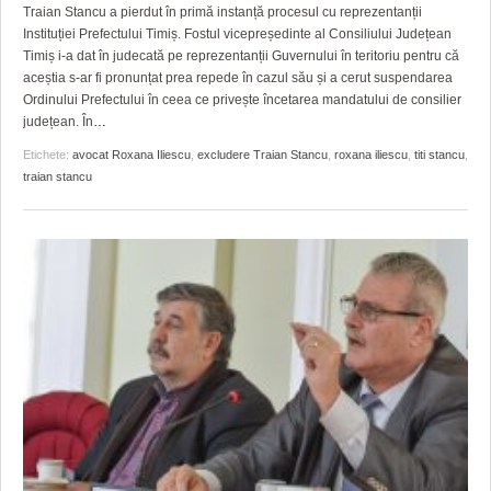
GRĂDINA TAICII DOMNULUI
CRONICĂ DE FILM
ACCIDENTE
Traian Stancu a pierdut în primă instanță procesul cu reprezentanții
Instituției Prefectului Timiș. Fostul vicepreședinte al Consiliului Județean
ZIARISTU’ DE TERASĂ
UNDE MERGEM
ANUNŢURI
Timiș i-a dat în judecată pe reprezentanții Guvernului în teritoriu pentru că
aceștia s-ar fi pronunțat prea repede în cazul său și a cerut suspendarea
CU OIŞTEA-N KIERKEGAARD
FILME DOCUMENTARE
INFO SI UTILE
Ordinului Prefectului în ceea ce privește încetarea mandatului de consilier
județean. În
…
FINANŢĂRI DE LA A LA Z
CLIPURI VIDEO
CULTURA
Etichete:
avocat Roxana Iliescu
,
excludere Traian Stancu
,
roxana iliescu
,
titi stancu
,
traian stancu
PE SURSE
JOCURI ONLINE
INVATAMANT
JUSTITIE
FILME DOCUMENTARE
CLIPURI VIDEO
JOCURI ONLINE
DIVERSE
FARMACII DIN TIMIŞOARA