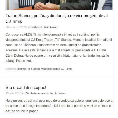
Traian Stancu, pe făraș din funcția de vicepreședinte al
CJ Timiș
30 ianuarie 2019
în
Politica
de
Iulia Avram
Conducerea ALDE Timiș intenționează să-i retragă sprijinul politic
vicepreședintelui CJ Timiș Traian „Titi” Stancu. Membrii locali ai formațiunii
conduse de Tăriceanu sunt extrem de nemulțumiți de (in)activitatea
acestuia. De această schimbare a fost anunțat și președintele CJ Timiș,
Călin Dobra. Nu de puține ori, veșnicii trădători ajung, la rândul lor, să fie
trădați. Este cazul
…
Etichete:
cj timis
,
titi stancu
,
vicepresedinte CJ Timis
S-a urcat Titi-n copac!
13 iulie 2016
în
Zâmbete amare
de
Ino Ardelean
Nu e un secret, cel mai ușor mod de-a vedea caracterul unui om este acela
de-a i se da o funcție importantă. „Dă-i prostului putere și vezi ce va face cu
ea”, se spune în popor.