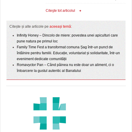
Citeşte tot articolul
Citește și alte articole pe
aceeași temă
:
Infinity Honey – Dincolo de miere: povestea unei apiculturi care
pune natura pe primul loc
Family Time Fest a transformat comuna Șag într-un punct de
întâlnire pentru familii. Educație, voluntariat și solidaritate, într-un
eveniment dedicate comunității
Romavyctor Pan – Când pâinea nu este doar un aliment, ci o
întoarcere la gustul autentic al Banatului