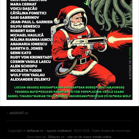
deBANAT.ro
Copyright ©
deBanat.ro – spune realitatea!
, 2010-2026. Toate drepturile rezervate.
Dezvoltat de:
3Waves.ro - site-uri de mass-media online.