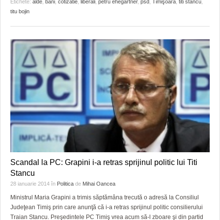
Etichete:
alde
,
bani
,
cotizatie
,
liberali
,
petru ehegartner
,
psd
,
Timişoara
,
titi stancu
,
titu bojin
Scandal la PC: Grapini i-a retras sprijinul politic lui Titi
Stancu
28 ianuarie 2014
în
Politica
de
Mihai Oancea
Ministrul Maria Grapini a trimis săptămâna trecută o adresă la Consiliul
Judeţean Timiş prin care anunţă că i-a retras sprijinul politic consilierului
Traian Stancu. Preşedintele PC Timiş vrea acum să-l zboare şi din partid