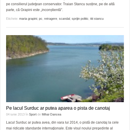
pe consilierul judeţean conservator. Traian Stancu susține, pe de altă
parte, că Grapini este „inconștientă”.
Etichete:
maria grapini
,
pc
,
retragere
,
scandal
,
sprijin politic
,
titi stancu
Pe lacul Surduc ar putea aparea o pista de canotaj
04 iunie 2013
în
Sport
de
Mihai Oancea
Lacul Surduc ar putea avea, din vara lui 2014, o pistă de canotaj la cele
mai ridicate standarde internaţionale. Este visul noului preşedinte al