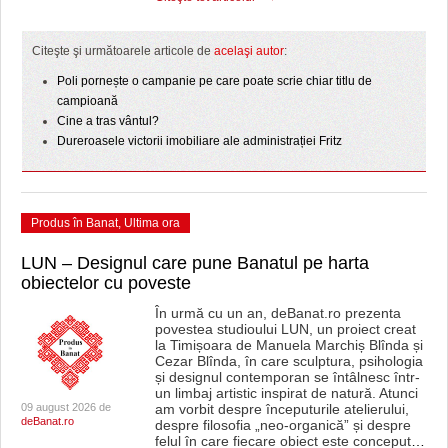
Citeşte şi următoarele articole de
acelaşi autor
:
Poli pornește o campanie pe care poate scrie chiar titlu de
campioană
Cine a tras vântul?
Dureroasele victorii imobiliare ale administrației Fritz
Produs în Banat
,
Ultima ora
LUN – Designul care pune Banatul pe harta
obiectelor cu poveste
În urmă cu un an, deBanat.ro prezenta
povestea studioului LUN, un proiect creat
la Timișoara de Manuela Marchiș Blînda și
Cezar Blînda, în care sculptura, psihologia
și designul contemporan se întâlnesc într-
un limbaj artistic inspirat de natură. Atunci
09 august 2026 de
am vorbit despre începuturile atelierului,
deBanat.ro
despre filosofia „neo-organică” și despre
felul în care fiecare obiect este conceput
…