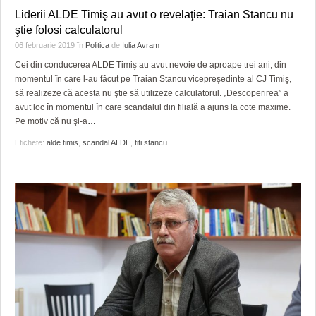
HARTA TIMIŞOAREI
Liderii ALDE Timiş au avut o revelaţie: Traian Stancu nu
ştie folosi calculatorul
LICEE, ŞCOLI ŞI GRĂDINIŢE DIN TIMIŞ
06 februarie 2019
în
Politica
de
Iulia Avram
PRIMĂRIILE DIN TIMIŞ
Cei din conducerea ALDE Timiş au avut nevoie de aproape trei ani, din
momentul în care l-au făcut pe Traian Stancu vicepreşedinte al CJ Timiş,
SFATUL MEDICULUI
să realizeze că acesta nu ştie să utilizeze calculatorul. „Descoperirea” a
avut loc în momentul în care scandalul din filială a ajuns la cote maxime.
SFATURI JURIDICE
Pe motiv că nu şi-a
…
Etichete:
alde timis
,
scandal ALDE
,
titi stancu