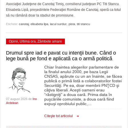
Asociaţiei Judeţene de Canotaj Timiş, consilierul judeţean PC Titi Stancu.
Elisabeta Lipă, președintele Federaţiei Române de Canotaj, speră ca totul
să nu rămână doar la stadiul de promisiune.
Etichete:
canotaj
,
elisabeta lipa
,
lacul surduc
,
pista
,
titi stancu
Opinii
,
Ultima ora
,
Zâmbete amare
Drumul spre iad e pavat cu intenţii bune. Când o
lege bună pe fond e aplicată ca o armă politică
Chiar înaintea alegerilor parlamentare de
la finalul anului 2000, pe baza Legii
CNSAS, apărute cu un an înainte, se făcea
publică o primă listă a colaboratorilor fostei
Securităţi. Pe ea, doar membrii PNŢCD şi
câţiva liberali. Aceşti oameni erau
“răstigniţi” a doua oară. Prima data în
puşcăriile comuniste, a doua oară fiind
07 august 2026 de
Ino
Ardelean
expuşi oprobiului public,
…
Citeşte tot articolul