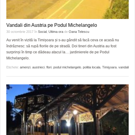
Vandali din Austria pe Podul Michelangelo
30 octombrie 2017
în
Social
,
Ultima ora
de
Oana Telescu
Au venit în vizită la Timișoara și s-au gândit să facă ceva ce acasă nu
îndrăznesc: să rupă florile de pe stradă. Doi tineri din Austria au fost
surprinși în timp ce dădeau atacul la… jardinierele de pe Podul
Michelangelo.
Etichete:
amenzi
,
austrieci
,
flori
,
podul michelangelo
,
politia locala
,
Timişoara
,
vandali