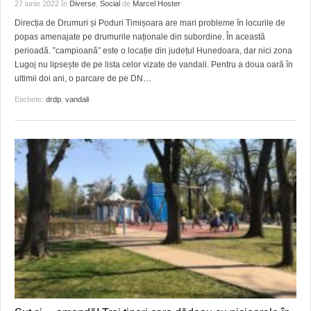
GRĂDINA TAICII DOMNULUI
CRONICĂ DE FILM
ACCIDENTE
27 iunie 2022
în
Diverse
,
Social
de
Marcel Hoster
Direcția de Drumuri și Poduri Timișoara are mari probleme în locurile de
ZIARISTU’ DE TERASĂ
UNDE MERGEM
ANUNŢURI
popas amenajate pe drumurile naționale din subordine. În această
perioadă. ”campioană” este o locație din județul Hunedoara, dar nici zona
CU OIŞTEA-N KIERKEGAARD
FILME DOCUMENTARE
INFO SI UTILE
Lugoj nu lipsește de pe lista celor vizate de vandali. Pentru a doua oară în
ultimii doi ani, o parcare de pe DN
…
FINANŢĂRI DE LA A LA Z
CLIPURI VIDEO
CULTURA
Etichete:
drdp
,
vandali
PE SURSE
JOCURI ONLINE
INVATAMANT
JUSTITIE
FILME DOCUMENTARE
CLIPURI VIDEO
JOCURI ONLINE
DIVERSE
FARMACII DIN TIMIŞOARA