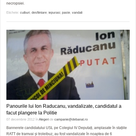
necropsiei.
Etichete:
cuiburi
,
desfiintare
,
iepurasi
,
paste
,
vandali
Panourile lui Ion Raducanu, vandalizate, candidatul a
facut plangere la Politie
07 decembrie 2012
în
Alegeri
de
campanie@debanat.ro
Bannerele candidatului USL pe Colegiul IV Deputați, amplasate în stațiile
RATT de tramvai și troleibuz, au fost vandalizate în noaptea de 6