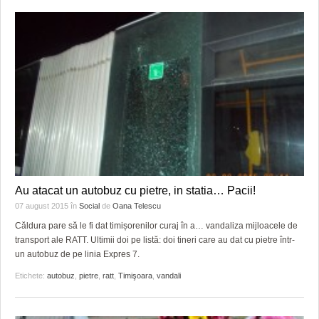
Au atacat un autobuz cu pietre, in statia… Pacii!
07 august 2015
în
Social
de
Oana Telescu
Căldura pare să le fi dat timișorenilor curaj în a… vandaliza mijloacele de
transport ale RATT. Ultimii doi pe listă: doi tineri care au dat cu pietre într-
un autobuz de pe linia Expres 7.
Etichete:
autobuz
,
pietre
,
ratt
,
Timişoara
,
vandali