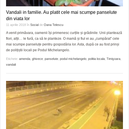
Vandali in familie. Au platit cele mai scumpe panselute
din viata lor
11 aprilie 2018
în
Social
de
Oana Telescu
A venit primăvara, oamenii își primenesc curțile și grădinile. Unii plantează
flori, alții… le fură, ca să le planteze. O mamă și fiul ei au „cumpărat” cele
mai scumpe panseluțe pentru gospodăria lor. Asta, după ce au fost prinși
de polițiștii locali pe Podul Michelangelo.
Etichete:
amenda
,
ghivece
,
panselute
,
podul michelangelo
,
politia locala
,
Timişoara
,
vandali