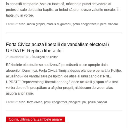
în această campanie. Asta cu toate că, măcar din punct de vedere al
profesiei sale de pastor baptist, ar trebui să promoveze valorile morale. În
fapte, nu în vorbe.
Etichete:
afise
,
maria grapini
,
marius dugulescu
,
petru ehegartner
,
rupere
,
vandali
Forta Civica acuza liberalii de vandalism electoral /
UPDATE: Replica liberalilor
25 noiembrie 2012
în
Alegeri
de
editor
Războiele electorale se acutizează pe măsură ce se apropie data
alegerilor. Duminică, Forța Civică Timiș a depus plângere penală la Poliție,
acuzându-i de vandalizare pe lipitorii de afișe ai unui candidat PNL.
UPDATE: Reprezentanții liberalilor neagă orice acuzații și spun că a fost
vorba de o reîmprospătare a afișelor proprii, nicidecum de vreun atac
asupra altor afișe.
Etichete:
afise
,
forta civica
,
petru ehegartner
,
plangere
,
pnl
,
politia
,
vandali
Opinii
,
Ultima ora
,
Zâmbete amare