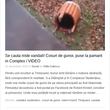
Se cauta niste vandali! Cosuri de gunoi, puse la pamant
in Complex / VIDEO
01 decembrie 2015
în
Social
de
Otilia Galescu
Pentru unii locuitori ai Timișoarei, bunul simț rămâne o noțiune abstractă,
fără corespondent în realitate. S-a întâmplat și în Complexul Studențesc,
unde mai multe coșuri de gunoi de pe aleea principală au fost răsturnate.
Filmulețul dezastrului a fost postat pe Facebook de Robert Kristof, consilier
al primarului. Unde erau polițiștii locali și naționali rămâne un mister…
Etichete:
complex studentesc
,
cosuri de gunoi
,
robert kristof
,
Timişoara
,
vandali