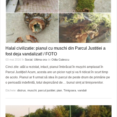
Halal civilizatie: pianul cu muschi din Parcul Justitiei a
fost deja vandalizat! / FOTO
03 mai 2016
în
Social
,
Ultima ora
de
Otilia Galescu
Cinci zile: atât a rezistat, intact, pianul îmbrăcat în mușchi amplasat în
Parcul Justiției! Acum, acesta are un picior rupt și va fi ridicat în scurt timp
de acolo. Pianul ar fi urmat să stea în parcul de peste drum de primărie pe
o perioadă indefinită, totul depinzând de… bunul simț al timișorenilor.
Etichete:
distrus
,
muschi
,
parcul justitiei
,
pian
,
Timişoara
,
vandali