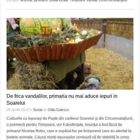
De frica vandalilor, primaria nu mai aduce iepuri in
Soarelui
09 aprilie 2014
în
Social
de
Otilia Galescu
Cuiburile cu iepurași de Paște din cartierul Soarelui și din Circumvalațiunii,
o premieră pentru Timișoara, vor fi desființate. Anunțul a fost făcut de
primarul Nicolae Robu, care e supărat foc pe timișorenii care au atentat la
bietele animale. Cauza morții iepurașilor urmează să fie stabilită în urma