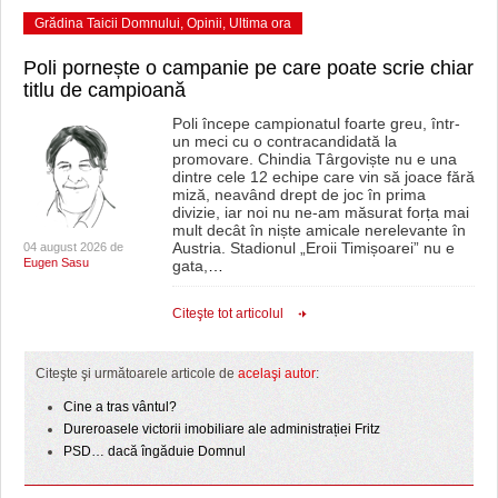
Grădina Taicii Domnului
,
Opinii
,
Ultima ora
Poli pornește o campanie pe care poate scrie chiar
titlu de campioană
Poli începe campionatul foarte greu, într-
un meci cu o contracandidată la
promovare. Chindia Târgoviște nu e una
dintre cele 12 echipe care vin să joace fără
miză, neavând drept de joc în prima
divizie, iar noi nu ne-am măsurat forța mai
mult decât în niște amicale nerelevante în
Austria. Stadionul „Eroii Timișoarei” nu e
04 august 2026 de
Eugen Sasu
gata,
…
Citeşte tot articolul
Citeşte şi următoarele articole de
acelaşi autor
:
Cine a tras vântul?
Dureroasele victorii imobiliare ale administrației Fritz
PSD… dacă îngăduie Domnul