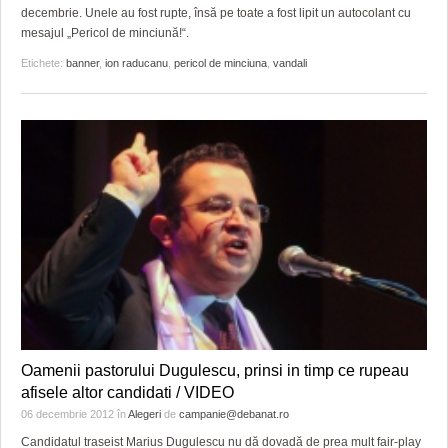
decembrie. Unele au fost rupte, însă pe toate a fost lipit un autocolant cu
mesajul „Pericol de minciună!“.
Etichete:
banner
,
ion raducanu
,
pericol de minciuna
,
vandali
Oamenii pastorului Dugulescu, prinsi in timp ce rupeau
afisele altor candidati / VIDEO
06 decembrie 2012
în
Alegeri
de
campanie@debanat.ro
Candidatul traseist Marius Dugulescu nu dă dovadă de prea mult fair-play