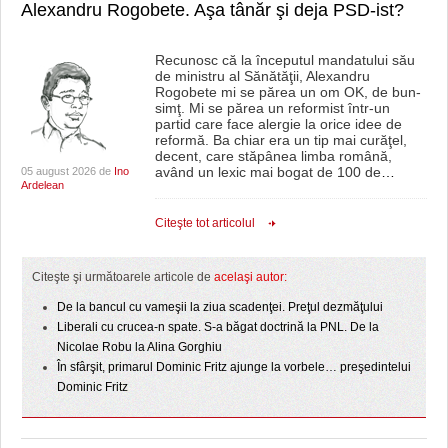
Alexandru Rogobete. Aşa tânăr şi deja PSD-ist?
Recunosc că la începutul mandatului său
de ministru al Sănătăţii, Alexandru
Rogobete mi se părea un om OK, de bun-
simţ. Mi se părea un reformist într-un
partid care face alergie la orice idee de
reformă. Ba chiar era un tip mai curăţel,
decent, care stăpânea limba română,
având un lexic mai bogat de 100 de
…
05 august 2026 de
Ino
Ardelean
Citeşte tot articolul
Citeşte şi următoarele articole de
acelaşi autor:
De la bancul cu vameşii la ziua scadenţei. Preţul dezmăţului
Liberali cu crucea-n spate. S-a băgat doctrină la PNL. De la
Nicolae Robu la Alina Gorghiu
În sfârşit, primarul Dominic Fritz ajunge la vorbele… preşedintelui
Dominic Fritz