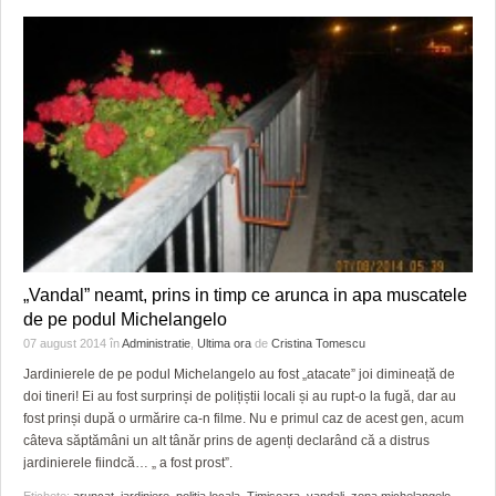
„Vandal” neamt, prins in timp ce arunca in apa muscatele
de pe podul Michelangelo
07 august 2014
în
Administratie
,
Ultima ora
de
Cristina Tomescu
Jardinierele de pe podul Michelangelo au fost „atacate” joi dimineață de
doi tineri! Ei au fost surprinși de polițiștii locali și au rupt-o la fugă, dar au
fost prinși după o urmărire ca-n filme. Nu e primul caz de acest gen, acum
câteva săptămâni un alt tânăr prins de agenți declarând că a distrus
jardinierele fiindcă… „ a fost prost”.
Etichete:
aruncat
,
jardiniere
,
politia locala
,
Timişoara
,
vandali
,
zona michelangelo