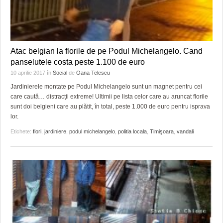
Atac belgian la florile de pe Podul Michelangelo. Cand
panselutele costa peste 1.100 de euro
10 aprilie 2017
în
Social
de
Oana Telescu
Jardinierele montate pe Podul Michelangelo sunt un magnet pentru cei
care caută… distracții extreme! Ultimii pe lista celor care au aruncat florile
sunt doi belgieni care au plătit, în total, peste 1.000 de euro pentru isprava
lor.
Etichete:
flori
,
jardiniere
,
podul michelangelo
,
politia locala
,
Timişoara
,
vandali