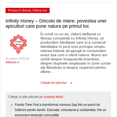
Produs în Banat
,
Ultima ora
Infinity Honey – Dincolo de miere: povestea unei
apiculturi care pune natura pe primul loc
În urmă cu un an, cititorii deBanat.ro
făceau cunoștință cu Infinity Honey, un
producător bănățean care și-a construit
identitatea în jurul unui principiu simplu:
mierea trebuie să ajungă la consumator
exact așa cum o oferă natura. Atunci am
02 august 2026 de
vorbit despre începuturile brandului,
deBanat.ro
despre stupinele amplasate în zone curate
ale Banatului și despre respectul pentru
albine
…
Citeşte tot articolul
Citește și alte articole pe
aceeași temă
:
Family Time Fest a transformat comuna Șag într-un punct de
întâlnire pentru familii. Educație, voluntariat și solidaritate, într-un
eveniment dedicate comunității