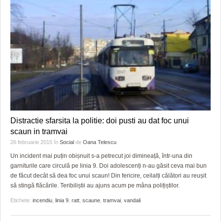
Distractie sfarsita la politie: doi pusti au dat foc unui
scaun in tramvai
26 februarie 2015
în
Social
de
Oana Telescu
Un incident mai puțin obișnuit s-a petrecut joi dimineață, într-una din
garniturile care circulă pe linia 9. Doi adolescenți n-au găsit ceva mai bun
de făcut decât să dea foc unui scaun! Din fericire, ceilalți călători au reușit
să stingă flăcările. Teribiliștii au ajuns acum pe mâna polițiștilor.
Etichete:
incendiu
,
linia 9
,
ratt
,
scaune
,
tramvai
,
vandali