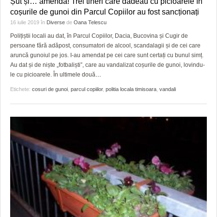
Șut și… amendă! Trei tineri care dădeau cu picioarele în
HARTA TIMIŞOAREI
coșurile de gunoi din Parcul Copiilor au fost sancționați
16 iulie 2019
în
Diverse
de
Oana Telescu
LICEE, ŞCOLI ŞI GRĂDINIŢE DIN TIMIŞ
Polițiștii locali au dat, în Parcul Copiilor, Dacia, Bucovina și Cugir de
PRIMĂRIILE DIN TIMIŞ
persoane fără adăpost, consumatori de alcool, scandalagii și de cei care
aruncă gunoiul pe jos. I-au amendat pe cei care sunt certați cu bunul simț.
SFATUL MEDICULUI
Au dat și de niște „fotbaliști”, care au vandalizat coșurile de gunoi, lovindu-
le cu picioarele. În ultimele două
…
SFATURI JURIDICE
Etichete:
cosuri de gunoi
,
parcul copiilor
,
politia locala timisoara
,
vandali