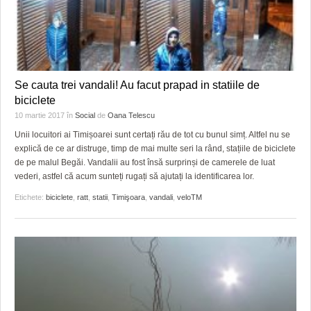
Se cauta trei vandali! Au facut prapad in statiile de
biciclete
10 martie 2017
în
Social
de
Oana Telescu
Unii locuitori ai Timișoarei sunt certați rău de tot cu bunul simț. Altfel nu se
explică de ce ar distruge, timp de mai multe seri la rând, stațiile de biciclete
de pe malul Begăi. Vandalii au fost însă surprinși de camerele de luat
vederi, astfel că acum sunteți rugați să ajutați la identificarea lor.
Etichete:
biciclete
,
ratt
,
statii
,
Timişoara
,
vandali
,
veloTM