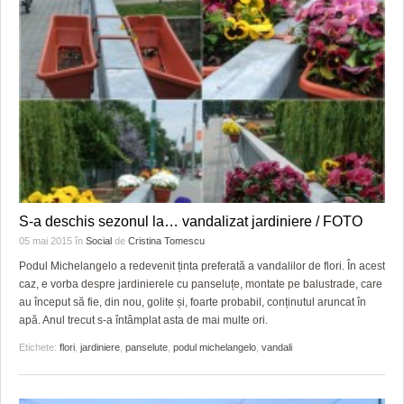
S-a deschis sezonul la… vandalizat jardiniere / FOTO
05 mai 2015
în
Social
de
Cristina Tomescu
Podul Michelangelo a redevenit ținta preferată a vandalilor de flori. În acest
caz, e vorba despre jardinierele cu panseluțe, montate pe balustrade, care
au început să fie, din nou, golite și, foarte probabil, conținutul aruncat în
apă. Anul trecut s-a întâmplat asta de mai multe ori.
Etichete:
flori
,
jardiniere
,
panselute
,
podul michelangelo
,
vandali