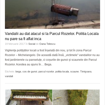
Vandalii au dat atacul si la Parcul Rozelor. Politia Locala
nu pare sa fi aflat inca
19 februarie 2017
în
Social
de
Oana Telescu
Vigilența polițiștilor locali a fost înșelată din nou, și tot în zona Parcul
Rozelor – Michelangelo. De această dată însă, „victimele” vandalilor nu au
fost jardinierele cu panseluțe, ci coșurile de gunoi și scaunele din Parcul
Rozelor. Acestea au ajuns în… Bega.
Etichete:
bega
,
cos de gunoi
,
parcul rozelor
,
politia locala
,
scaune
,
Timişoara
,
vandali