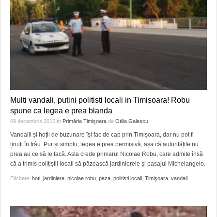
Multi vandali, putini politisti locali in Timisoara! Robu
spune ca legea e prea blanda
09 decembrie 2015
în
Primăria Timişoara
de
Otilia Galescu
Vandalii și hoții de buzunare își fac de cap prin Timișoara, dar nu pot fi
ținuți în frâu. Pur și simplu, legea e prea permisivă, așa că autoritățile nu
prea au ce să le facă. Asta crede primarul Nicolae Robu, care admite însă
că a trimis polițiștii locali să păzească jardinierele și pasajul Michelangelo.
Etichete:
hoti
,
jardiniere
,
nicolae robu
,
paza
,
politisti locali
,
Timişoara
,
vandali