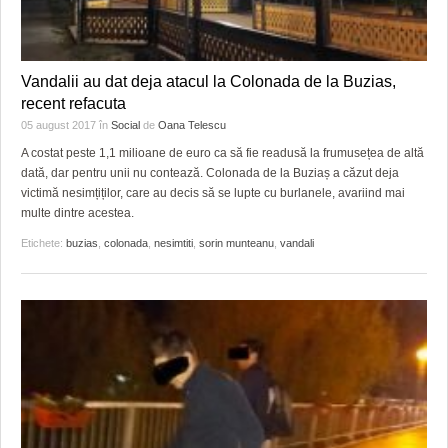
Vandalii au dat deja atacul la Colonada de la Buzias,
recent refacuta
05 august 2017
în
Social
de
Oana Telescu
A costat peste 1,1 milioane de euro ca să fie readusă la frumusețea de altă
dată, dar pentru unii nu contează. Colonada de la Buziaș a căzut deja
victimă nesimțiților, care au decis să se lupte cu burlanele, avariind mai
multe dintre acestea.
Etichete:
buzias
,
colonada
,
nesimtiti
,
sorin munteanu
,
vandali