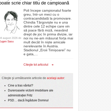
poate scrie chiar titlu de campioană
Poli începe campionatul foarte
greu, într-un meci cu o
contracandidată la promovare.
Chindia Târgoviște nu e una
dintre cele 12 echipe care vin
să joace fără miză, neavând
drept de joc în prima divizie, iar
noi nu ne-am măsurat forța mai
04 august 2026 de
Eugen Sasu
mult decât în niște amicale
nerelevante în Austria.
Stadionul „Eroii Timișoarei” nu
e gata,
…
Citeşte tot articolul
Citeşte şi următoarele articole de
acelaşi autor
:
Cine a tras vântul?
Dureroasele victorii imobiliare ale
administrației Fritz
PSD… dacă îngăduie Domnul