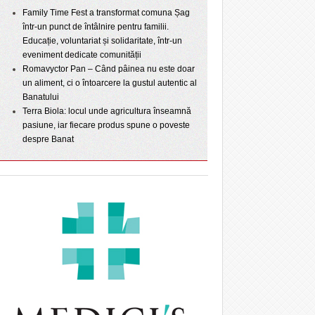
Family Time Fest a transformat comuna Șag
într-un punct de întâlnire pentru familii.
Educație, voluntariat și solidaritate, într-un
eveniment dedicate comunității
Romavyctor Pan – Când pâinea nu este doar
un aliment, ci o întoarcere la gustul autentic al
Banatului
Terra Biola: locul unde agricultura înseamnă
pasiune, iar fiecare produs spune o poveste
despre Banat