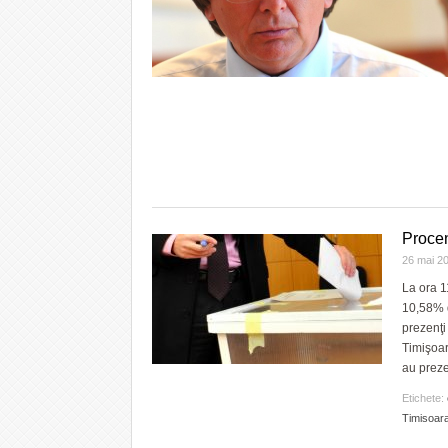
Procen
26 mai 2
La ora 1
10,58% d
prezenţi
Timişoara
au preze
Etichete:
Timisoar