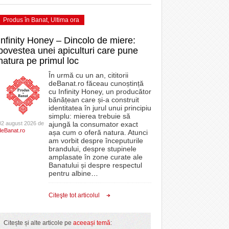
Produs în Banat
,
Ultima ora
Infinity Honey – Dincolo de miere:
povestea unei apiculturi care pune
natura pe primul loc
În urmă cu un an, cititorii
deBanat.ro făceau cunoștință
cu Infinity Honey, un producător
bănățean care și-a construit
identitatea în jurul unui principiu
simplu: mierea trebuie să
02 august 2026 de
ajungă la consumator exact
deBanat.ro
așa cum o oferă natura. Atunci
am vorbit despre începuturile
brandului, despre stupinele
amplasate în zone curate ale
Banatului și despre respectul
pentru albine
…
Citeşte tot articolul
Citește și alte articole pe
aceeași temă
: