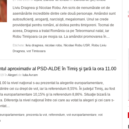
- acum 2 zile
onoare/FOTO
CLIPURI VIDEO
dramatic în barajul de pr
Ceauşescu a fost… “unicul vizionar al țării”
Liviu Dragnea şi Nicolae Robu. Am scris de nenumărate ori de
ZIARISTU’ DE
August 2026
asemănările incredibile dintre cele două personaje. Amândoi sunt
TERASĂ
JOCURI ONLINE
Primăria Timișoara vinde 3.500 de metri cubi de
Politehnica încheie canton
autosuficienţi, aroganţi, narcisişti, megalomani. Unul se crede
- 3 August 2026
lemn
și vine acasă cu moralul ri
CU OIŞTEA-N
Dominic Fritz denunţă un amendament intr
providenţial pentru români, al doilea pentru timişoreni. Tocmai de
KIERKEGAARD
special pentru el de PSD: Doar în țările
View all
aceea, Dragnea a tratat România ca pe Teleormanul natal, iar
Pe drumul cel bun. Poli a 
bananiere e folosită legea împotriva unui
Robu Timişoara ca pe moşia sa. La amândoi promovarea în
…
FINANŢĂRI DE LA A
- 23 J
Serie A, USD Lecce
- 30 July 2026
adversar politic
LA Z
Etichete:
liviu dragnea
,
nicolae robu
,
Nicolae Robu USR
,
Robu Liviu
View all
Raul Olajos e noul purtător de cuvânt al P
Dragnea
,
vot Timisoara
PE SURSE
Timiș. Mădălin Bunoiu se mută în conducer
- 30 
“Județ”, alături cu Claudiu Mihălceanu
2026
tul aproximativ al PSD-ALDE în Timiş şi ţară la ora 11.00
019
în
Alegeri
de
Iulia Avram
View all
1.00 la nivel naţional s-au prezentat la alegerile europarlamentare,
intre cei cu drept de vot, iar la referendum 8,55%. În judeţul Timiş, au fost
 la europarlamentare 10,15% şi la referendum 8,86%. Situaţie bizară la
. Diferenţa la nivel naţional între cei care au votat la alegeri şi cei care s-
ntat
…
europarlamentare
,
prezenta la vot
,
referendum
,
vot europarlamentare
,
vot
a