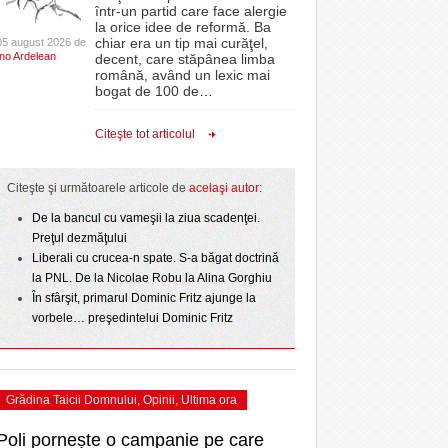
CLIPURI VIDEO
într-un partid care face alergie
- 3 August 2026
- 1
proiectelor derulate de instituție din fonduri
omovare
la orice idee de reformă. Ba
Ziua Timișoarei – City Celebration. Programul
- 11 December 2025
JOCURI ONLINE
europene/FOTO
chiar era un tip mai curăţel,
05 august 2026 de
amentul cu o victorie
- 3 August 2026
Ino Ardelean
ultimei zile
decent, care stăpânea limba
DIVERSE
română, având un lexic mai
- 25 July 2026
ANAF oferă persoanelor fizice posibilitatea să
dicat
odus
bogat de 100 de
…
Sărbătoarea continuă! Zeci de mii de oameni
beneficieze de Declarația Unică 212
FARMACII DIN
învins o echipă de
- 25 November 2025
au celebrat a treia seară la rând Ziua Timișoarei
precompletată
TIMIŞOARA
Citeşte tot articolul
uly 2026
- 2 August 2026
HARTA TIMIŞOAREI
Romanian Business Leaders lansează RBL
View all
- 19 November
Banat, prima filială din vestul țării
NL
LICEE, ŞCOLI ŞI
Citeşte şi următoarele articole de
acelaşi autor:
2025
e la
GRĂDINIŢE DIN TIMIŞ
July
De la bancul cu vameşii la ziua scadenţei.
View all
PRIMĂRIILE DIN TIMIŞ
Preţul dezmăţului
Liberali cu crucea-n spate. S-a băgat doctrină
SFATUL MEDICULUI
la PNL. De la Nicolae Robu la Alina Gorghiu
SFATURI JURIDICE
În sfârşit, primarul Dominic Fritz ajunge la
vorbele… preşedintelui Dominic Fritz
Grădina Taicii Domnului
,
Opinii
,
Ultima ora
Poli pornește o campanie pe care