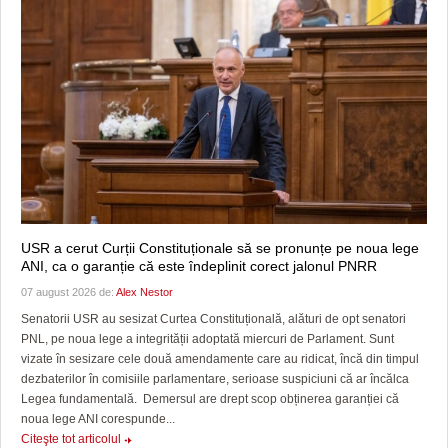
USR a cerut Curții Constituționale să se pronunțe pe noua lege
ANI, ca o garanție că este îndeplinit corect jalonul PNRR
07 august 2026 de:
Alex Nestor
Senatorii USR au sesizat Curtea Constituțională, alături de opt senatori
PNL, pe noua lege a integrității adoptată miercuri de Parlament. Sunt
vizate în sesizare cele două amendamente care au ridicat, încă din timpul
dezbaterilor în comisiile parlamentare, serioase suspiciuni că ar încălca
Legea fundamentală. Demersul are drept scop obținerea garanției că
noua lege ANI corespunde...
Citeşte tot articolul