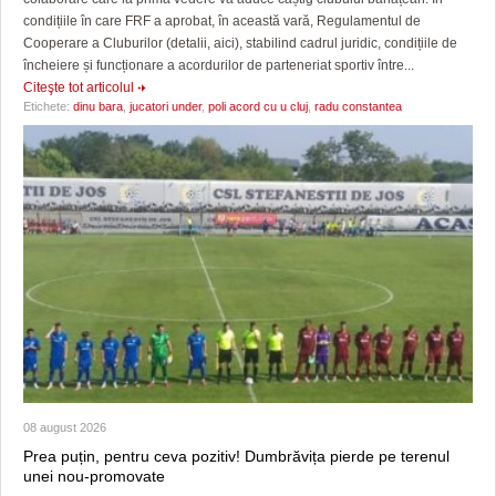
condițiile în care FRF a aprobat, în această vară, Regulamentul de
Cooperare a Cluburilor (detalii, aici), stabilind cadrul juridic, condițiile de
încheiere și funcționare a acordurilor de parteneriat sportiv între...
Citeşte tot articolul
Etichete:
dinu bara
,
jucatori under
,
poli acord cu u cluj
,
radu constantea
08 august 2026
Prea puțin, pentru ceva pozitiv! Dumbrăvița pierde pe terenul
unei nou-promovate