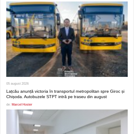
05 august 2026
Lațcău anunță victoria în transportul metropolitan spre Giroc și
Chișoda. Autobuzele STPT intră pe traseu din august
de:
Marcel Hoster