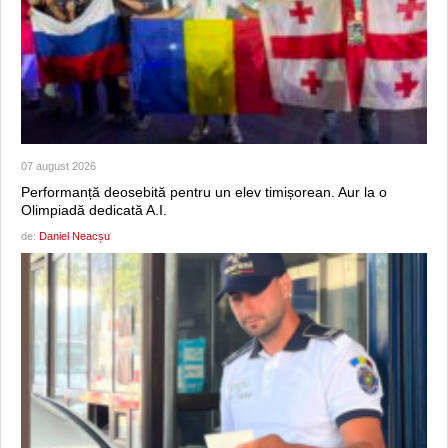
07 august 2026
Performanță deosebită pentru un elev timișorean. Aur la o
Olimpiadă dedicată A.I.
de:
Daniel Neacșu