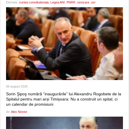
Etichete:
curtea constitutionala
,
Legea ANI
,
PNRR
,
sesizare
,
usr
06 august 2026
Sorin Şipoş numără “inaugurările” lui Alexandru Rogobete de la
Spitalul pentru mari arși Timișoara: Nu a construit un spital, ci
un calendar de promisiuni
de:
Alex Nestor