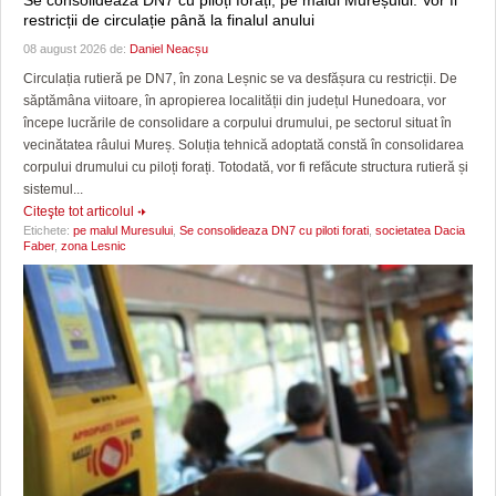
restricții de circulație până la finalul anului
08 august 2026 de:
Daniel Neacșu
Circulația rutieră pe DN7, în zona Leșnic se va desfășura cu restricții. De
săptămâna viitoare, în apropierea localității din județul Hunedoara, vor
începe lucrările de consolidare a corpului drumului, pe sectorul situat în
vecinătatea râului Mureș. Soluția tehnică adoptată constă în consolidarea
corpului drumului cu piloți forați. Totodată, vor fi refăcute structura rutieră și
sistemul...
Citeşte tot articolul
Etichete:
pe malul Muresului
,
Se consolideaza DN7 cu piloti forati
,
societatea Dacia
Faber
,
zona Lesnic