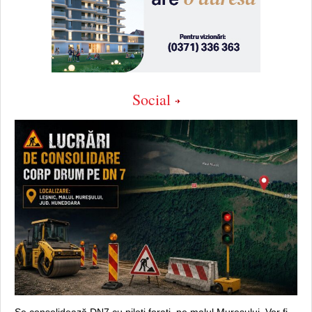
Social
Se consolidează DN7 cu piloți forați, pe malul Mureșului. Vor fi