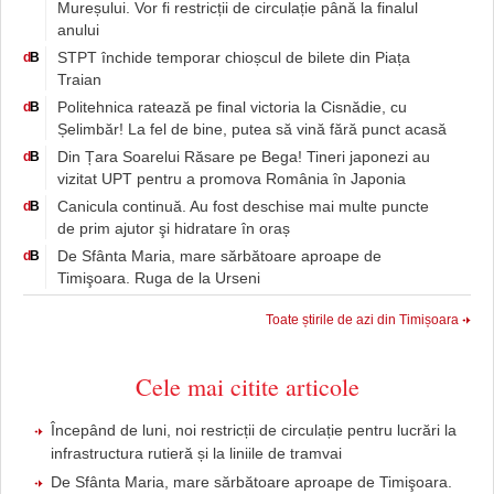
Mureșului. Vor fi restricții de circulație până la finalul
anului
STPT închide temporar chioșcul de bilete din Piața
d
B
Traian
Politehnica ratează pe final victoria la Cisnădie, cu
d
B
Șelimbăr! La fel de bine, putea să vină fără punct acasă
Din Țara Soarelui Răsare pe Bega! Tineri japonezi au
d
B
vizitat UPT pentru a promova România în Japonia
Canicula continuă. Au fost deschise mai multe puncte
d
B
de prim ajutor şi hidratare în oraș
De Sfânta Maria, mare sărbătoare aproape de
d
B
Timişoara. Ruga de la Urseni
Toate știrile de azi din Timișoara
Cele mai citite articole
Începând de luni, noi restricții de circulație pentru lucrări la
infrastructura rutieră și la liniile de tramvai
De Sfânta Maria, mare sărbătoare aproape de Timişoara.