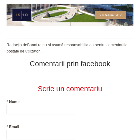
HARTA TIMIŞOAREI
LICEE, ŞCOLI ŞI GRĂDINIŢE DIN TIMIŞ
PRIMĂRIILE DIN TIMIŞ
SFATUL MEDICULUI
Redacția deBanat.ro nu-și asumă responsabilitatea pentru comentariile
postate de utilizatori.
SFATURI JURIDICE
Comentarii prin facebook
Scrie un comentariu
*
Nume
*
Email