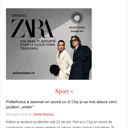
Sport
Politehnica a semnat un acord cu U Cluj și va mai aduce cinci
jucători „under”
09 august 2026 de:
Daniel Neacșu
Întăriri la sectorul jucătorilor sub 21 de ani. Poli și U Cluj un acord de
colaborare care la prima vedere va aduce câștig clubului bănățean. În