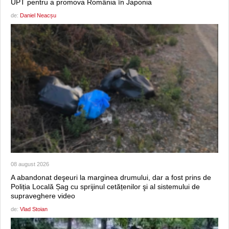
UPT pentru a promova România în Japonia
de:
Daniel Neacșu
08 august 2026
A abandonat deşeuri la marginea drumului, dar a fost prins de
Poliția Locală Șag cu sprijinul cetățenilor şi al sistemului de
supraveghere video
de:
Vlad Stoian