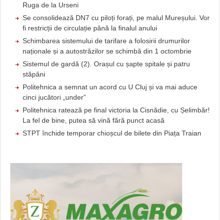
Ruga de la Urseni
Se consolidează DN7 cu piloți forați, pe malul Mureșului. Vor
fi restricții de circulație până la finalul anului
Schimbarea sistemului de tarifare a folosirii drumurilor
naționale și a autostrăzilor se schimbă din 1 octombrie
Sistemul de gardă (2). Orașul cu șapte spitale și patru
stăpâni
Politehnica a semnat un acord cu U Cluj și va mai aduce
cinci jucători „under”
Politehnica ratează pe final victoria la Cisnădie, cu Șelimbăr!
La fel de bine, putea să vină fără punct acasă
STPT închide temporar chioșcul de bilete din Piața Traian