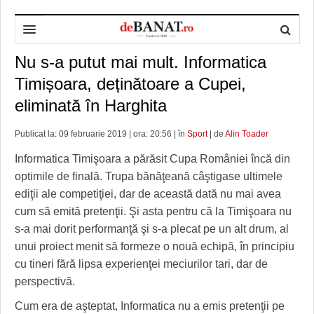
Nu s-a putut mai mult. Informatica
HOME
Timișoara, deținătoare a Cupei,
ADMINISTRAȚIE
DESPRE NOI
eliminată în Harghita
POLITICĂ
REDACȚIA DEBANAT
PRIMĂRIA TIMIŞOARA
Publicat la: 09 februarie 2019 | ora: 20:56 | în
Sport
| de
Alin Toader
SPORT
POLITICA DE COOKIES
CONSILIUL JUDEŢEAN TIMIŞ
POLITICA
Informatica Timişoara a părăsit Cupa României încă din
OPINII
POLITICA DE CONFIDENȚIALITATE
PREFECTURA TIMIŞ
POLI TIMISOARA
optimile de finală. Trupa bănăţeană câştigase ultimele
ediţii ale competiţiei, dar de această dată nu mai avea
TIMP LIBER ȘI CULTURĂ
FOTBAL JUDETEAN
DOSARELE DEBANAT
cum să emită pretenţii. Şi asta pentru că la Timişoara nu
s-a mai dorit performanţă şi s-a plecat pe un alt drum, al
ECONOMIC
ALTE SPORTURI
ETICA LUCIDITĂȚII ASISTATE
TIMP LIBER
unui proiect menit să formeze o nouă echipă, în principiu
SĂNĂTATE
JURNAL DE CAMPANIE
ULTRAMARIN VA RECOMANDA
AFACERI
cu tineri fără lipsa experienţei meciurilor tari, dar de
perspectivă.
MAI MULTE
ZÂMBETE AMARE
CULTURA
Cum era de aşteptat, Informatica nu a emis pretenţii pe