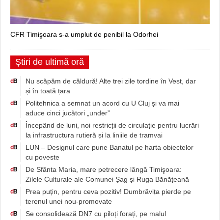
CFR Timişoara s-a umplut de penibil la Odorhei
Știri de ultimă oră
Nu scăpăm de căldură! Alte trei zile tordine în Vest, dar
d
B
și în toată țara
Politehnica a semnat un acord cu U Cluj și va mai
d
B
aduce cinci jucători „under”
Începând de luni, noi restricții de circulație pentru lucrări
d
B
la infrastructura rutieră și la liniile de tramvai
LUN – Designul care pune Banatul pe harta obiectelor
d
B
cu poveste
De Sfânta Maria, mare petrecere lângă Timişoara:
d
B
Zilele Culturale ale Comunei Șag și Ruga Bănățeană
Prea puțin, pentru ceva pozitiv! Dumbrăvița pierde pe
d
B
terenul unei nou-promovate
Se consolidează DN7 cu piloți forați, pe malul
d
B