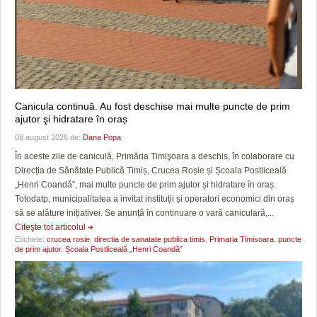
Canicula continuă. Au fost deschise mai multe puncte de prim
ajutor şi hidratare în oraș
08 august 2026 de:
Dana Popa
În aceste zile de caniculă, Primăria Timişoara a deschis, în colaborare cu
Direcția de Sănătate Publică Timiș, Crucea Roșie și Școala Postliceală
„Henri Coandă”, mai multe puncte de prim ajutor și hidratare în oraș.
Totodatp, municipalitatea a invitat instituții și operatori economici din oraș
să se alăture inițiativei. Se anunță în continuare o vară caniculară,...
Citeşte tot articolul
Etichete:
crucea rosie
,
directia de sanatate publica timis
,
Primaria Timisoara
,
puncte
de prim ajutor
,
Școala Postliceală „Henri Coandă”