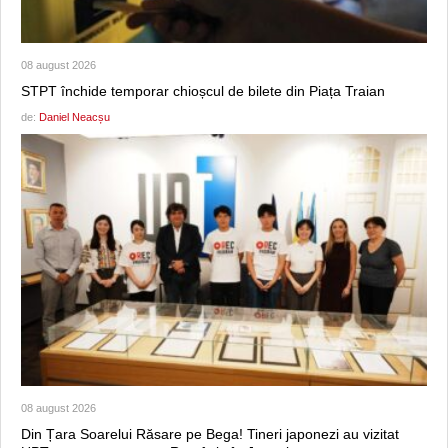
08 august 2026
STPT închide temporar chioșcul de bilete din Piața Traian
de:
Daniel Neacșu
08 august 2026
Din Țara Soarelui Răsare pe Bega! Tineri japonezi au vizitat