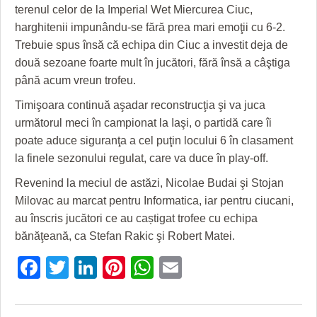
GRĂDINA TAICII DOMNULUI
CRONICĂ DE FILM
ACCIDENTE
terenul celor de la Imperial Wet Miercurea Ciuc,
harghitenii impunându-se fără prea mari emoţii cu 6-2.
ZIARISTU’ DE TERASĂ
UNDE MERGEM
ANUNŢURI
Trebuie spus însă că echipa din Ciuc a investit deja de
CU OIŞTEA-N KIERKEGAARD
FILME DOCUMENTARE
INFO SI UTILE
două sezoane foarte mult în jucători, fără însă a câştiga
până acum vreun trofeu.
FINANŢĂRI DE LA A LA Z
CLIPURI VIDEO
CULTURA
Timişoara continuă aşadar reconstrucţia şi va juca
PE SURSE
JOCURI ONLINE
INVATAMANT
următorul meci în campionat la Iaşi, o partidă care îi
poate aduce siguranţa a cel puţin locului 6 în clasament
JUSTITIE
la finele sezonului regulat, care va duce în play-off.
FILME DOCUMENTARE
Revenind la meciul de astăzi, Nicolae Budai şi Stojan
Milovac au marcat pentru Informatica, iar pentru ciucani,
CLIPURI VIDEO
au înscris jucători ce au caștigat trofee cu echipa
JOCURI ONLINE
bănăţeană, ca Stefan Rakic şi Robert Matei.
Facebook
Twitter
LinkedIn
Pinterest
WhatsApp
Email
DIVERSE
FARMACII DIN TIMIŞOARA