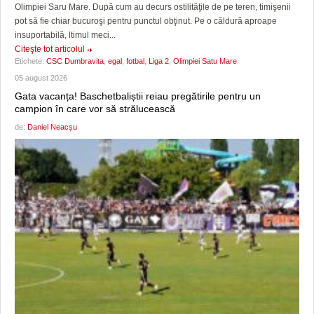
Olimpiei Saru Mare. După cum au decurs ostilităţile de pe teren, timişenii
pot să fie chiar bucuroşi pentru punctul obţinut. Pe o căldură aproape
insuportabilă, ltimul meci...
Citeşte tot articolul
Etichete:
CSC Dumbravita
,
egal
,
fotbal
,
Liga 2
,
Olimpiei Satu Mare
05 august 2026
Gata vacanța! Baschetbaliștii reiau pregătirile pentru un
campion în care vor să strălucească
de:
Daniel Neacșu