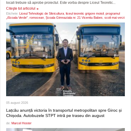
locali trebuie să aprobe proiectul. Este vorba despre Liceul Teoretic...
Citeşte tot articolul
Etichete:
Liceul Tehnologic de Silvicultura
,
liceul teoretic grigore moisil
,
programul
„iScoala Verde”
,
romocean
,
Școala Gimnaziala nr. 21 Vicentiu Babes
,
scoli mai verzi
05 august 2026
Lațcău anunță victoria în transportul metropolitan spre Giroc și
Chișoda. Autobuzele STPT intră pe traseu din august
de:
Marcel Hoster