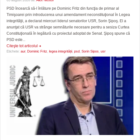
PSD încearcă să-l înlăture pe Dominic Fritz din funcţia de primar al
Timişoarei prin introducerea unui amendament neconstituţional în Legea
integrităţii, a declarat miercuri liderul senatorilor USR, Sorin Şipoş. El a
anunţat că USR va strânge semnăturile necesare pentru a sesiza Curtea
Constituţională în legătură cu proiectul adoptat de Senat. Şipoş spune că
PSD este...
Citeşte tot articolul
Etichete:
aur
,
Dominic Fritz
,
legea integrității
,
psd
,
Sorin Sipos
,
usr