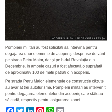
HARTA TIMIŞOAREI
LICEE, ŞCOLI ŞI GRĂDINIŢE DIN TIMIŞ
PRIMĂRIILE DIN TIMIŞ
SFATUL MEDICULUI
ACOPERIȘURI SMULSE DE VÂNT LA REȘIȚA
SFATURI JURIDICE
Pompierii militari au fost solicitați să intervină pentru
degajarea unor elemente de acoperiș, desprinse de vânt
pe strada Petru Maior, dar și pe b-dul Revoluția din
Decembrie. În ambele cazuri a fost afectată o suprafață
de aproximativ 100 de metri pătrați din acoperiș.
Pe strada Petru Maior, elementele de construcție căzute
au avariat trei autoturisme. Pompierii militari au intervenit
pentru degajarea elementelor din acoperiș care stăteau
să cadă, respectiv pentru asigurarea zonei.
Facebook
Twitter
LinkedIn
Pinterest
WhatsApp
Email