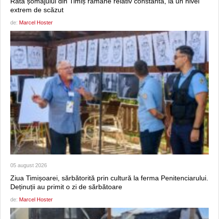
Rata șomajului din Timiș rămâne relativ constantă, la un nivel
extrem de scăzut
de:
Marcel Hoster
05 august 2026
Ziua Timișoarei, sărbătorită prin cultură la ferma Penitenciarului.
Deținuții au primit o zi de sărbătoare
de:
Marcel Hoster