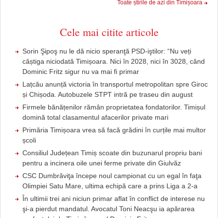
Toate știrile de azi din Timișoara
Cele mai citite articole
Sorin Şipoş nu le dă nicio speranţă PSD-iştilor: “Nu veți
câștiga niciodată Timișoara. Nici în 2028, nici în 3028, când
Dominic Fritz sigur nu va mai fi primar
Lațcău anunță victoria în transportul metropolitan spre Giroc
și Chișoda. Autobuzele STPT intră pe traseu din august
Firmele bănățenilor rămân proprietatea fondatorilor. Timișul
domină total clasamentul afacerilor private mari
Primăria Timișoara vrea să facă grădini în curțile mai multor
școli
Consiliul Județean Timiș scoate din buzunarul propriu bani
pentru a incinera oile unei ferme private din Giulvăz
CSC Dumbrăviţa începe noul campionat cu un egal în faţa
Olimpiei Satu Mare, ultima echipă care a prins Liga a 2-a
În ultimii trei ani niciun primar aflat în conflict de interese nu
şi-a pierdut mandatul. Avocatul Toni Neacşu ia apărarea