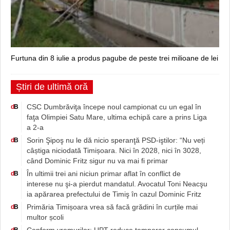
Furtuna din 8 iulie a produs pagube de peste trei milioane de lei
Știri de ultimă oră
CSC Dumbrăviţa începe noul campionat cu un egal în
d
B
faţa Olimpiei Satu Mare, ultima echipă care a prins Liga
a 2-a
Sorin Şipoş nu le dă nicio speranţă PSD-iştilor: “Nu veți
d
B
câștiga niciodată Timișoara. Nici în 2028, nici în 3028,
când Dominic Fritz sigur nu va mai fi primar
În ultimii trei ani niciun primar aflat în conflict de
d
B
interese nu şi-a pierdut mandatul. Avocatul Toni Neacşu
ia apărarea prefectului de Timiş în cazul Dominic Fritz
Primăria Timișoara vrea să facă grădini în curțile mai
d
B
multor școli