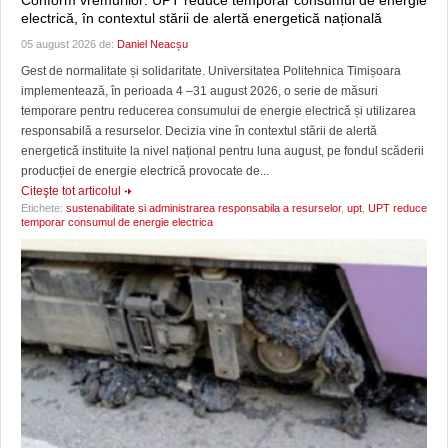
electrică, în contextul stării de alertă energetică națională
05 august 2026 de:
Daniel Neacșu
Gest de normalitate și solidaritate. Universitatea Politehnica Timișoara
implementează, în perioada 4 –31 august 2026, o serie de măsuri
temporare pentru reducerea consumului de energie electrică și utilizarea
responsabilă a resurselor. Decizia vine în contextul stării de alertă
energetică instituite la nivel național pentru luna august, pe fondul scăderii
producției de energie electrică provocate de...
Citeşte tot articolul
Etichete:
sustenabilitate si administrarea responsabila a resurselor
,
upt
,
UPT reduce
temporar consumul de energie electrica