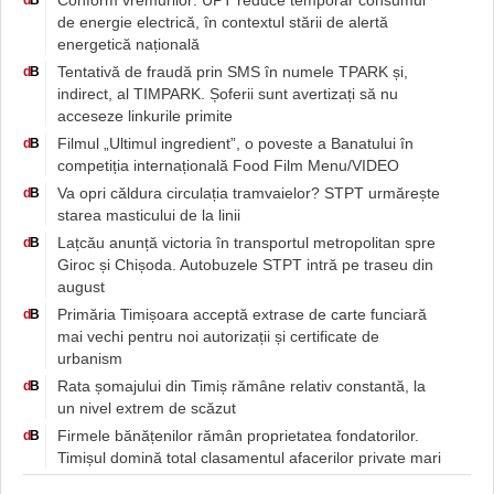
Conform vremurilor: UPT reduce temporar consumul
d
B
de energie electrică, în contextul stării de alertă
energetică națională
Tentativă de fraudă prin SMS în numele TPARK și,
d
B
indirect, al TIMPARK. Șoferii sunt avertizați să nu
acceseze linkurile primite
Filmul „Ultimul ingredient”, o poveste a Banatului în
d
B
competiția internațională Food Film Menu/VIDEO
Va opri căldura circulația tramvaielor? STPT urmărește
d
B
starea masticului de la linii
Lațcău anunță victoria în transportul metropolitan spre
d
B
Giroc și Chișoda. Autobuzele STPT intră pe traseu din
august
Primăria Timișoara acceptă extrase de carte funciară
d
B
mai vechi pentru noi autorizații și certificate de
urbanism
Rata șomajului din Timiș rămâne relativ constantă, la
d
B
un nivel extrem de scăzut
Firmele bănățenilor rămân proprietatea fondatorilor.
d
B
Timișul domină total clasamentul afacerilor private mari