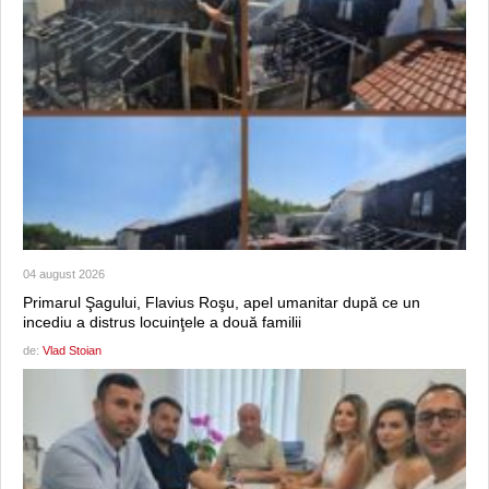
04 august 2026
Primarul Şagului, Flavius Roşu, apel umanitar după ce un
incediu a distrus locuinţele a două familii
de:
Vlad Stoian