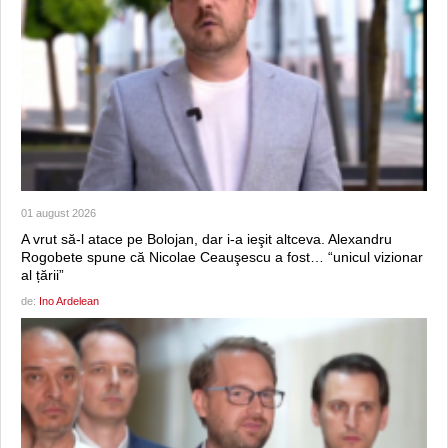
01 august 2026
A vrut să-l atace pe Bolojan, dar i-a ieşit altceva. Alexandru
Rogobete spune că Nicolae Ceauşescu a fost… “unicul vizionar
al țării”
de:
Ino Ardelean