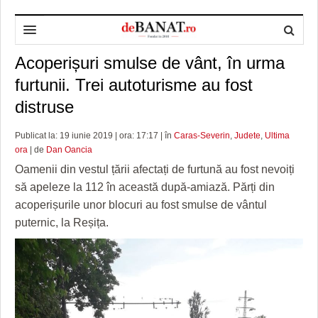
Acoperișuri smulse de vânt, în urma
HOME
furtunii. Trei autoturisme au fost
ADMINISTRAȚIE
DESPRE NOI
distruse
POLITICĂ
REDACȚIA DEBANAT
PRIMĂRIA TIMIŞOARA
Publicat la: 19 iunie 2019 | ora: 17:17 | în
Caras-Severin
,
Judete
,
Ultima
SPORT
POLITICA DE COOKIES
CONSILIUL JUDEŢEAN TIMIŞ
POLITICA
ora
| de
Dan Oancia
Oamenii din vestul țării afectați de furtună au fost nevoiți
OPINII
POLITICA DE CONFIDENȚIALITATE
PREFECTURA TIMIŞ
POLI TIMISOARA
să apeleze la 112 în această după-amiază. Părți din
acoperișurile unor blocuri au fost smulse de vântul
TIMP LIBER ȘI CULTURĂ
FOTBAL JUDETEAN
DOSARELE DEBANAT
puternic, la Reșița.
ECONOMIC
ALTE SPORTURI
ETICA LUCIDITĂȚII ASISTATE
TIMP LIBER
SĂNĂTATE
JURNAL DE CAMPANIE
ULTRAMARIN VA RECOMANDA
AFACERI
MAI MULTE
ZÂMBETE AMARE
CULTURA