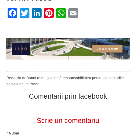
HARTA TIMIŞOAREI
Facebook
Twitter
LinkedIn
Pinterest
WhatsApp
Email
LICEE, ŞCOLI ŞI GRĂDINIŢE DIN TIMIŞ
PRIMĂRIILE DIN TIMIŞ
SFATUL MEDICULUI
SFATURI JURIDICE
Redacția deBanat.ro nu-și asumă responsabilitatea pentru comentariile
postate de utilizatori.
Comentarii prin facebook
Scrie un comentariu
*
Nume