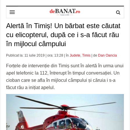
Alertă în Timiș! Un bărbat este căutat
HOME
cu elicopterul, după ce i s-a făcut rău
ADMINISTRAȚIE
DESPRE NOI
în mijlocul câmpului
POLITICĂ
REDACȚIA DEBANAT
PRIMĂRIA TIMIŞOARA
Publicat la: 11 iulie 2019 | ora: 13:28 | în
Judete
,
Timis
| de
Dan Oancia
SPORT
POLITICA DE COOKIES
CONSILIUL JUDEŢEAN TIMIŞ
POLITICA
Forțele de intervenție din Timiș sunt în alertă în urma unui
OPINII
POLITICA DE CONFIDENȚIALITATE
PREFECTURA TIMIŞ
POLI TIMISOARA
apel telefonic la 112, întrerupt în timpul conversației. Un
cioban care se afla în mijlocul câmpului și căruia i s-a
TIMP LIBER ȘI CULTURĂ
FOTBAL JUDETEAN
DOSARELE DEBANAT
făcut rău a inițiat apelul.
ECONOMIC
ALTE SPORTURI
ETICA LUCIDITĂȚII ASISTATE
TIMP LIBER
SĂNĂTATE
JURNAL DE CAMPANIE
ULTRAMARIN VA RECOMANDA
AFACERI
MAI MULTE
ZÂMBETE AMARE
CULTURA