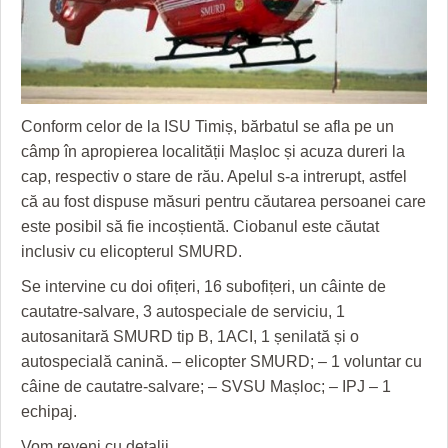
GRĂDINA TAICII DOMNULUI
CRONICĂ DE FILM
ACCIDENTE
ZIARISTU’ DE TERASĂ
UNDE MERGEM
ANUNŢURI
CU OIŞTEA-N KIERKEGAARD
FILME DOCUMENTARE
INFO SI UTILE
Conform celor de la ISU Timiș, bărbatul se afla pe un
FINANŢĂRI DE LA A LA Z
CLIPURI VIDEO
CULTURA
câmp în apropierea localității Mașloc și acuza dureri la
PE SURSE
JOCURI ONLINE
INVATAMANT
cap, respectiv o stare de rău. Apelul s-a intrerupt, astfel
că au fost dispuse măsuri pentru căutarea persoanei care
JUSTITIE
este posibil să fie incoștientă. Ciobanul este căutat
FILME DOCUMENTARE
inclusiv cu elicopterul SMURD.
Se intervine cu doi ofițeri, 16 subofițeri, un câinte
de
CLIPURI VIDEO
cautatre-salvare, 3 autospeciale de serviciu, 1
JOCURI ONLINE
autosanitară SMURD tip B, 1ACI, 1 șenilată și o
autospecială canină. – elicopter SMURD; – 1 voluntar cu
DIVERSE
câine de cautatre-salvare; – SVSU Mașloc; – IPJ – 1
echipaj.
FARMACII DIN TIMIŞOARA
Vom reveni cu detalii.