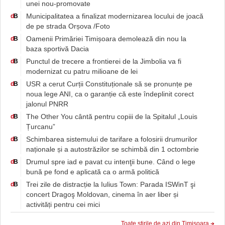
unei nou-promovate
Municipalitatea a finalizat modernizarea locului de joacă
d
B
de pe strada Orșova /Foto
Oamenii Primăriei Timișoara demolează din nou la
d
B
baza sportivă Dacia
Punctul de trecere a frontierei de la Jimbolia va fi
d
B
modernizat cu patru milioane de lei
USR a cerut Curții Constituționale să se pronunțe pe
d
B
noua lege ANI, ca o garanție că este îndeplinit corect
jalonul PNRR
The Other You cântă pentru copiii de la Spitalul „Louis
d
B
Țurcanu”
Schimbarea sistemului de tarifare a folosirii drumurilor
d
B
naționale și a autostrăzilor se schimbă din 1 octombrie
Drumul spre iad e pavat cu intenţii bune. Când o lege
d
B
bună pe fond e aplicată ca o armă politică
Trei zile de distracție la Iulius Town: Parada ISWinT şi
d
B
concert Dragoş Moldovan, cinema în aer liber și
activități pentru cei mici
Toate știrile de azi din Timișoara