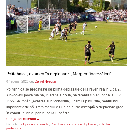
Politehnica, examen în deplasare: „Mergem încrezători”
07 august 2026 de:
Daniel Neacșu
Politehnica se pregătește de prima deplasare de la revenirea în Liga 2.
Alb-violeții joacă mâine, în etapa a doua, pe terenul sibienilor de la CSC
1599 Șelimbăr. „Acestea sunt condițiile, jucăm la patru zile, pentru noi
important este să uităm meciul cu Chindia. Ne așteaptă o deplasare grea,
în condiții diferite, pentru că la Cisnădie...
Citeşte tot articolul
Etichete:
poli joaca la cisnadie
,
Politehnica examen in deplasare
,
selimbar -
politehnica