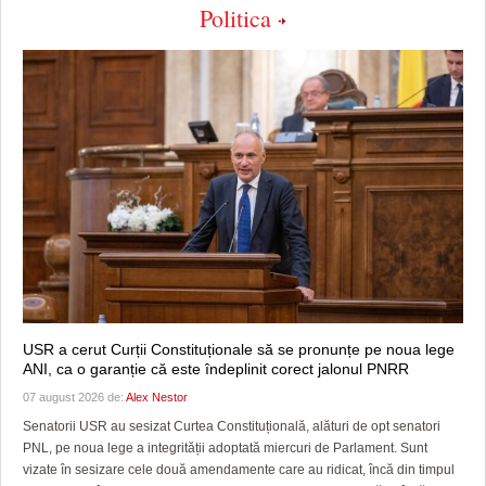
Politica
USR a cerut Curții Constituționale să se pronunțe pe noua lege
ANI, ca o garanție că este îndeplinit corect jalonul PNRR
07 august 2026 de:
Alex Nestor
Senatorii USR au sesizat Curtea Constituțională, alături de opt senatori
PNL, pe noua lege a integrității adoptată miercuri de Parlament. Sunt
vizate în sesizare cele două amendamente care au ridicat, încă din timpul