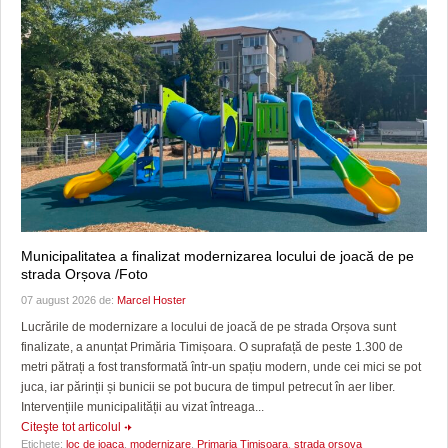
Municipalitatea a finalizat modernizarea locului de joacă de pe
strada Orșova /Foto
07 august 2026 de:
Marcel Hoster
Lucrările de modernizare a locului de joacă de pe strada Orșova sunt
finalizate, a anunțat Primăria Timișoara. O suprafață de peste 1.300 de
metri pătrați a fost transformată într-un spațiu modern, unde cei mici se pot
juca, iar părinții și bunicii se pot bucura de timpul petrecut în aer liber.
Intervențiile municipalității au vizat întreaga...
Citeşte tot articolul
Etichete:
loc de joaca
,
modernizare
,
Primaria Timisoara
,
strada orsova