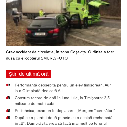
Grav accident de circulaţie, în zona Coşeviţa. O rănită a fost
dusă cu elicopterul SMURD/FOTO
Știri de ultimă oră
Performanță deosebită pentru un elev timișorean. Aur
d
B
la o Olimpiadă dedicată A.I.
Consum record de apă în luna iulie, la Timișoara: 2,5
d
B
milioane de metri cubi
Politehnica, examen în deplasare: „Mergem încrezători”
d
B
După ce a pierdut două puncte cu o echipă rechemată
d
B
în „B”, Dumbrăvița vrea să facă mai mult pe terenul