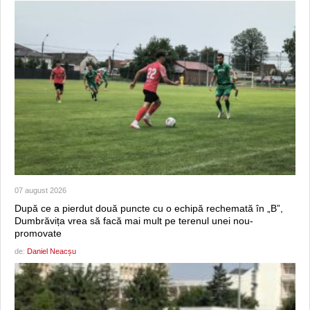
07 august 2026
După ce a pierdut două puncte cu o echipă rechemată în „B”,
Dumbrăvița vrea să facă mai mult pe terenul unei nou-
promovate
de:
Daniel Neacșu