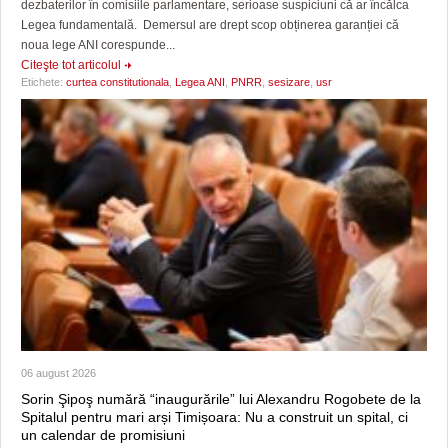
dezbaterilor în comisiile parlamentare, serioase suspiciuni că ar încălca
Legea fundamentală. Demersul are drept scop obținerea garanției că
noua lege ANI corespunde...
Citeşte tot articolul
Etichete:
curtea constitutionala
,
Legea ANI
,
PNRR
,
sesizare
,
usr
06 august 2026
Sorin Şipoş numără “inaugurările” lui Alexandru Rogobete de la
Spitalul pentru mari arși Timișoara: Nu a construit un spital, ci
un calendar de promisiuni