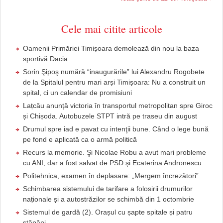
Cele mai citite articole
Oamenii Primăriei Timișoara demolează din nou la baza
sportivă Dacia
Sorin Şipoş numără “inaugurările” lui Alexandru Rogobete
de la Spitalul pentru mari arși Timișoara: Nu a construit un
spital, ci un calendar de promisiuni
Lațcău anunță victoria în transportul metropolitan spre Giroc
și Chișoda. Autobuzele STPT intră pe traseu din august
Drumul spre iad e pavat cu intenţii bune. Când o lege bună
pe fond e aplicată ca o armă politică
Recurs la memorie. Şi Nicolae Robu a avut mari probleme
cu ANI, dar a fost salvat de PSD şi Ecaterina Andronescu
Politehnica, examen în deplasare: „Mergem încrezători”
Schimbarea sistemului de tarifare a folosirii drumurilor
naționale și a autostrăzilor se schimbă din 1 octombrie
Sistemul de gardă (2). Orașul cu șapte spitale și patru
stăpâni