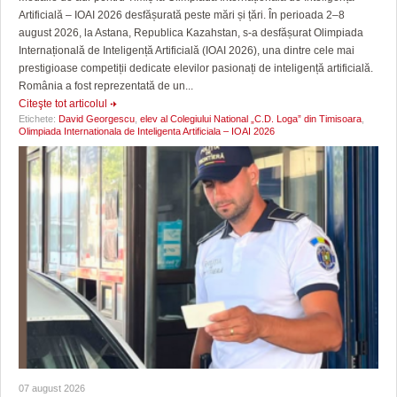
Artificială – IOAI 2026 desfășurată peste mări și țări. În perioada 2–8
august 2026, la Astana, Republica Kazahstan, s-a desfășurat Olimpiada
Internațională de Inteligență Artificială (IOAI 2026), una dintre cele mai
prestigioase competiții dedicate elevilor pasionați de inteligență artificială.
România a fost reprezentată de un...
Citeşte tot articolul
Etichete:
David Georgescu
,
elev al Colegiului National „C.D. Loga” din Timisoara
,
Olimpiada Internationala de Inteligenta Artificiala – IOAI 2026
07 august 2026