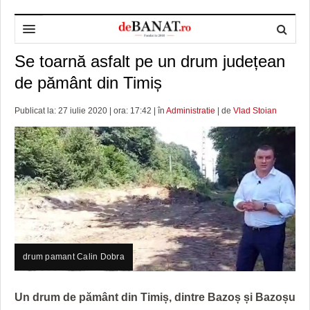
Se toarnă asfalt pe un drum județean
HOME
de pământ din Timiș
ADMINISTRAȚIE
DESPRE NOI
Publicat la: 27 iulie 2020 | ora: 17:42 | în
Administratie
| de
Vlad Stoian
POLITICĂ
REDACȚIA DEBANAT
PRIMĂRIA TIMIŞOARA
SPORT
POLITICA DE COOKIES
CONSILIUL JUDEŢEAN TIMIŞ
POLITICA
OPINII
POLITICA DE CONFIDENȚIALITATE
PREFECTURA TIMIŞ
POLI TIMISOARA
TIMP LIBER ȘI CULTURĂ
FOTBAL JUDETEAN
DOSARELE DEBANAT
ECONOMIC
ALTE SPORTURI
ETICA LUCIDITĂȚII ASISTATE
TIMP LIBER
SĂNĂTATE
JURNAL DE CAMPANIE
ULTRAMARIN VA RECOMANDA
AFACERI
drum pamant Calin Dobra
MAI MULTE
ZÂMBETE AMARE
CULTURA
Un drum de pământ din Timiș, dintre Bazoș și Bazoșu