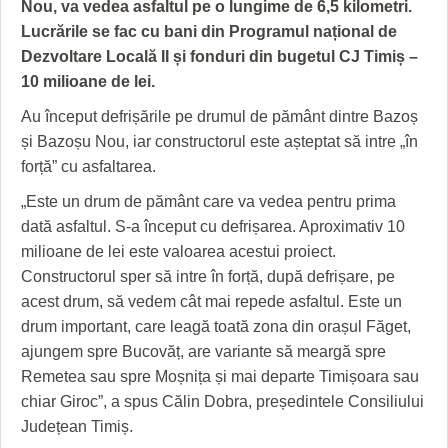
GRĂDINA TAICII DOMNULUI
CRONICĂ DE FILM
ACCIDENTE
Nou, va vedea asfaltul pe o lungime de 6,5 kilometri.
Lucrările se fac cu bani din Programul național de
ZIARISTU’ DE TERASĂ
UNDE MERGEM
ANUNŢURI
Dezvoltare Locală II și fonduri din bugetul CJ Timiș –
10 milioane de lei.
CU OIŞTEA-N KIERKEGAARD
FILME DOCUMENTARE
INFO SI UTILE
Au început defrișările pe drumul de pământ dintre Bazoș
FINANŢĂRI DE LA A LA Z
CLIPURI VIDEO
CULTURA
și Bazoșu Nou, iar constructorul este așteptat să intre „în
forță” cu asfaltarea.
PE SURSE
JOCURI ONLINE
INVATAMANT
„Este un drum de pământ care va vedea pentru prima
JUSTITIE
dată asfaltul. S-a început cu defrișarea. Aproximativ 10
FILME DOCUMENTARE
milioane de lei este valoarea acestui proiect.
Constructorul sper să intre în forță, după defrișare, pe
CLIPURI VIDEO
acest drum, să vedem cât mai repede asfaltul. Este un
drum important, care leagă toată zona din orașul Făget,
JOCURI ONLINE
ajungem spre Bucovăț, are variante să meargă spre
DIVERSE
Remetea sau spre Moșnița și mai departe Timișoara sau
chiar Giroc”, a spus Călin Dobra, președintele Consiliului
FARMACII DIN TIMIŞOARA
Județean Timiș.