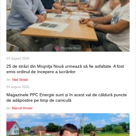
03 august 2026
25 de străzi din Moşniţa Nouă urmează să fie asfaltate. A fost
emis ordinul de începere a lucrărilor
de:
Vlad Stoian
03 august 2026
Magazinele PPC Energie sunt și în acest val de căldură puncte
de adăpostire pe timp de caniculă
de:
Marcel Hoster