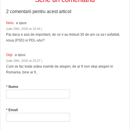
2 comentarii pentru
acest articol
Nelu
a spus:
(iulie 28th, 2020 at 10:44 )
Pai daca e asa de important, de ce v-au trebuit 30 de ani ca sa-l asfaltati,
voua (PSD) si PDL-ului?
Gigi
a spus:
(iulie 28th, 2020 at 20:27 )
Cum se fac toate astea inainte de alegeri, de ar fi non stop alegeri in
Romania, bine ar fi..
*
Nume
*
Email