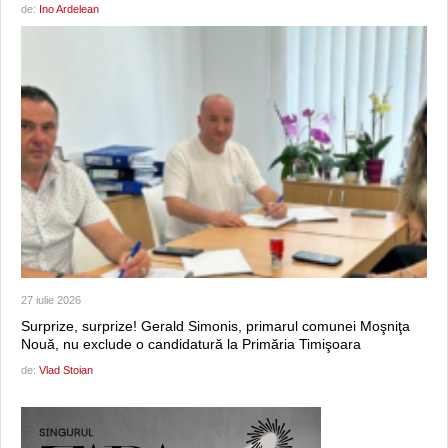
de:
Ino Ardelean
27 iulie 2026
Surprize, surprize! Gerald Simonis, primarul comunei Moşniţa
Nouă, nu exclude o candidatură la Primăria Timişoara
de:
Vlad Stoian