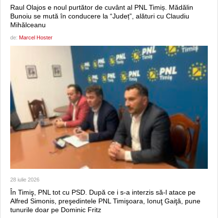
Raul Olajos e noul purtător de cuvânt al PNL Timiș. Mădălin
Bunoiu se mută în conducere la “Județ”, alături cu Claudiu
Mihălceanu
de:
Marcel Hoster
28 iulie 2026
În Timiş, PNL tot cu PSD. După ce i s-a interzis să-l atace pe
Alfred Simonis, preşedintele PNL Timişoara, Ionuţ Gaiţă, pune
tunurile doar pe Dominic Fritz