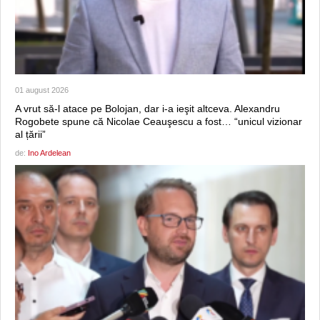
01 august 2026
A vrut să-l atace pe Bolojan, dar i-a ieşit altceva. Alexandru
Rogobete spune că Nicolae Ceauşescu a fost… “unicul vizionar
al țării”
de:
Ino Ardelean