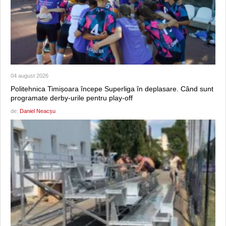
04 august 2026
Politehnica Timișoara începe Superliga în deplasare. Când sunt
programate derby-urile pentru play-off
de:
Daniel Neacșu