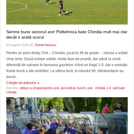
Semne bune sezonul are! Politehnica bate Chindia mult mai clar
decât o arată scorul
04 august 2026 de:
Daniel Neacșu
Pentru un prim derby, Poli – Chindia, jucat la 38 de grade… meciul a arătat
chiar bine. Două echipe solide, multe faze de poartă, dar până la urmă
diferență de valoare în favoarea gazdelor. A fost un fragil 1-0, dar o evoluție
foarte bună a alb-violeților. La ultima fază, în minutul 96, dâmbovițenii au
trecut...
Citeşte tot articolul
Etichete:
debut cu dreptul pentru poli
,
gol andras huszti
,
poli - chindia 1-0
,
poli bate
chindia