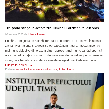
Timișoara stinge în aceste zile iluminatul arhitectural din oraș
04 august 2026 de:
Marcel Hoster
Primăria Timișoara se raliază trendului eco-energetic promovat în aceste
zile la nivel național și a decis să oprească iluminatul arhitectural pentru
mai multe obiective din oraș. În plus, reprezentanții municipalității spun că
orașul a redus deja consumul, prin instalarea de becuri led pe numeroase
străzi, care beneficiază și de sisteme de telegestiune. Cele mai multe...
Citeşte tot articolul
Etichete:
oprire iluminat arhitectura timișoara
,
Ruben Latcau