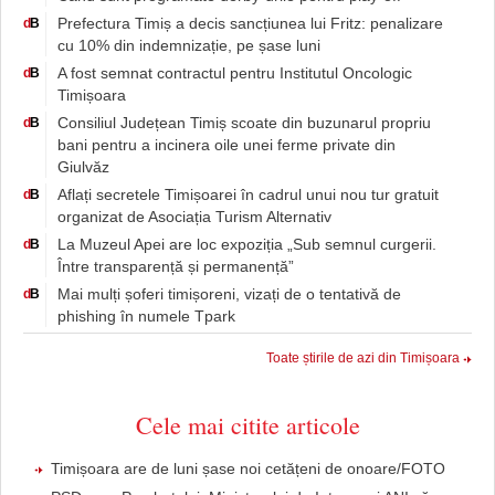
Prefectura Timiș a decis sancțiunea lui Fritz: penalizare
d
B
cu 10% din indemnizație, pe șase luni
A fost semnat contractul pentru Institutul Oncologic
d
B
Timișoara
Consiliul Județean Timiș scoate din buzunarul propriu
d
B
bani pentru a incinera oile unei ferme private din
Giulvăz
Aflați secretele Timișoarei în cadrul unui nou tur gratuit
d
B
organizat de Asociația Turism Alternativ
La Muzeul Apei are loc expoziția „Sub semnul curgerii.
d
B
Între transparență și permanență”
Mai mulți șoferi timișoreni, vizați de o tentativă de
d
B
phishing în numele Tpark
Toate știrile de azi din Timișoara
Cele mai citite articole
Timișoara are de luni șase noi cetățeni de onoare/FOTO