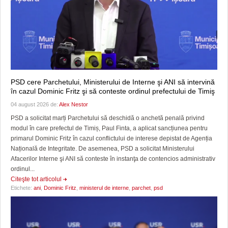
PSD cere Parchetului, Ministerului de Interne şi ANI să intervină
în cazul Dominic Fritz şi să conteste ordinul prefectului de Timiş
04 august 2026 de:
Alex Nestor
PSD a solicitat marți Parchetului să deschidă o anchetă penală privind
modul în care prefectul de Timiș, Paul Finta, a aplicat sancțiunea pentru
primarul Dominic Fritz în cazul conflictului de interese depistat de Agenția
Națională de Integritate. De asemenea, PSD a solicitat Ministerului
Afacerilor Interne şi ANI să conteste în instanţa de contencios administrativ
ordinul...
Citeşte tot articolul
Etichete:
ani
,
Dominic Fritz
,
ministerul de interne
,
parchet
,
psd