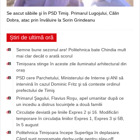
Se ascut săbiile şi în PSD Timiş. Primarul Lugojului, Călin
Dobra, atac prin învăluire la Sorin Grindeanu
Știri de ultimă oră
Semne bune sezonul are! Politehnica bate Chindia mult
d
B
mai clar decât o arată scorul
Timișoara stinge în aceste zile iluminatul arhitectural din
d
B
oraș
PSD cere Parchetului, Ministerului de Interne şi ANI să
d
B
intervină în cazul Dominic Fritz şi să conteste ordinul
prefectului de Timiş
Primarul Şagului, Flavius Roşu, apel umanitar după ce
d
B
un incediu a distrus locuinţele a două familii
Circulație deviată pe liniile Expres 2 și 16. Modificări
d
B
temporare în circulația liniilor Expres 1, Expres 3 și 5B,
în 5 august
Politehnica Timișoara începe Superliga în deplasare.
d
B
Când sunt programate derby-urile pentru play-off