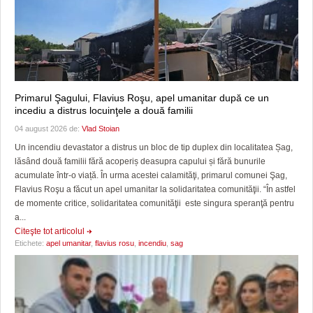
Primarul Şagului, Flavius Roşu, apel umanitar după ce un
incediu a distrus locuinţele a două familii
04 august 2026 de:
Vlad Stoian
Un incendiu devastator a distrus un bloc de tip duplex din localitatea Șag,
lăsând două familii fără acoperiș deasupra capului și fără bunurile
acumulate într-o viață. În urma acestei calamităţi, primarul comunei Şag,
Flavius Roşu a făcut un apel umanitar la solidaritatea comunităţii. “În astfel
de momente critice, solidaritatea comunităţii este singura speranţă pentru
a...
Citeşte tot articolul
Etichete:
apel umanitar
,
flavius rosu
,
incendiu
,
sag