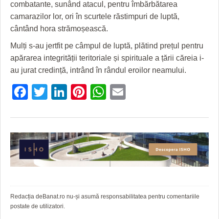
HARTA TIMIŞOAREI
combatante, sunând atacul, pentru îmbărbătarea
camarazilor lor, ori în scurtele răstimpuri de luptă,
LICEE, ŞCOLI ŞI GRĂDINIŢE DIN TIMIŞ
cântând hora strămoșească.
PRIMĂRIILE DIN TIMIŞ
Mulți s-au jertfit pe câmpul de luptă, plătind prețul pentru
apărarea integrității teritoriale și spirituale a țării căreia i-
SFATUL MEDICULUI
au jurat credință, intrând în rândul eroilor neamului.
SFATURI JURIDICE
Facebook
Twitter
LinkedIn
Pinterest
WhatsApp
Email
Redacția deBanat.ro nu-și asumă responsabilitatea pentru comentariile
postate de utilizatori.