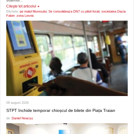
sistemul...
Citeşte tot articolul
Etichete:
pe malul Muresului
,
Se consolideaza DN7 cu piloti forati
,
societatea Dacia
Faber
,
zona Lesnic
08 august 2026
STPT închide temporar chioșcul de bilete din Piața Traian
de:
Daniel Neacșu