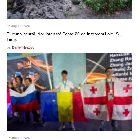
08 august 2026
Furtună scurtă, dar intensă! Peste 20 de intervenții ale ISU
Timiș
de:
Daniel Neacșu
07 august 2026