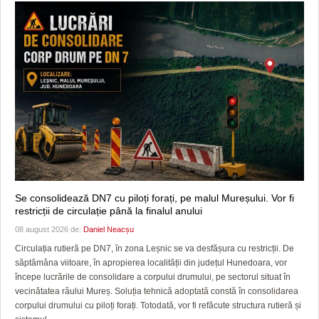
Se consolidează DN7 cu piloți forați, pe malul Mureșului. Vor fi
restricții de circulație până la finalul anului
08 august 2026 de:
Daniel Neacșu
Circulația rutieră pe DN7, în zona Leșnic se va desfășura cu restricții. De
săptămâna viitoare, în apropierea localității din județul Hunedoara, vor
începe lucrările de consolidare a corpului drumului, pe sectorul situat în
vecinătatea râului Mureș. Soluția tehnică adoptată constă în consolidarea
corpului drumului cu piloți forați. Totodată, vor fi refăcute structura rutieră și