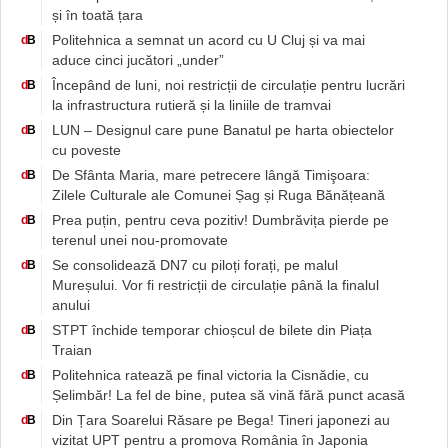
și în toată țara
Politehnica a semnat un acord cu U Cluj și va mai
d
B
aduce cinci jucători „under”
Începând de luni, noi restricții de circulație pentru lucrări
d
B
la infrastructura rutieră și la liniile de tramvai
LUN – Designul care pune Banatul pe harta obiectelor
d
B
cu poveste
De Sfânta Maria, mare petrecere lângă Timişoara:
d
B
Zilele Culturale ale Comunei Șag și Ruga Bănățeană
Prea puțin, pentru ceva pozitiv! Dumbrăvița pierde pe
d
B
terenul unei nou-promovate
Se consolidează DN7 cu piloți forați, pe malul
d
B
Mureșului. Vor fi restricții de circulație până la finalul
anului
STPT închide temporar chioșcul de bilete din Piața
d
B
Traian
Politehnica ratează pe final victoria la Cisnădie, cu
d
B
Șelimbăr! La fel de bine, putea să vină fără punct acasă
Din Țara Soarelui Răsare pe Bega! Tineri japonezi au
d
B
vizitat UPT pentru a promova România în Japonia