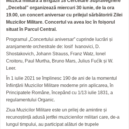
Muzica militară a Brigăzii 18 Cercetare Supraveghere
GRĂDINA TAICII DOMNULUI
CRONICĂ DE FILM
ACCIDENTE
„Decebal” organizează miercuri 30 iunie, de la ora
ZIARISTU’ DE TERASĂ
UNDE MERGEM
ANUNŢURI
19.00, un concert aniversar cu prilejul sărbătoririi Zilei
Muzicilor Militare. Concertul va avea loc în foișorul
CU OIŞTEA-N KIERKEGAARD
FILME DOCUMENTARE
INFO SI UTILE
situat în Parcul Central.
FINANŢĂRI DE LA A LA Z
CLIPURI VIDEO
CULTURA
Programul „Concertului aniversar” cuprinde lucrări și
aranjamente orchestrale de: Iosif Ivanovici, D.
PE SURSE
JOCURI ONLINE
INVATAMANT
Shostakovich, Johann Strauss, Franz Watz, Ionel
JUSTITIE
Croitoru, Paul Murtha, Bruno Mars, Julius Fućìk și W.
Leer.
FILME DOCUMENTARE
În 1 iulie 2021 se împlinesc 190 de ani de la momentul
CLIPURI VIDEO
înființării Muzicilor Militare moderne prin aplicarea, în
Principatele Române, începând cu 1/13 iulie 1831, a
JOCURI ONLINE
regulamentului Organic.
DIVERSE
Ziua Muzicilor Militare este un prilej de amintire și
recunoștință adusă jertfei muzicienilor militari care, de-a
FARMACII DIN TIMIŞOARA
lungul timpului, au participat alături de trupele