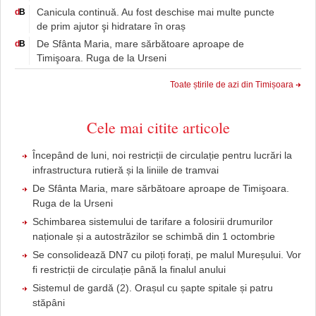
Canicula continuă. Au fost deschise mai multe puncte
d
B
de prim ajutor şi hidratare în oraș
De Sfânta Maria, mare sărbătoare aproape de
d
B
Timişoara. Ruga de la Urseni
Toate știrile de azi din Timișoara
Cele mai citite articole
Începând de luni, noi restricții de circulație pentru lucrări la
infrastructura rutieră și la liniile de tramvai
De Sfânta Maria, mare sărbătoare aproape de Timişoara.
Ruga de la Urseni
Schimbarea sistemului de tarifare a folosirii drumurilor
naționale și a autostrăzilor se schimbă din 1 octombrie
Se consolidează DN7 cu piloți forați, pe malul Mureșului. Vor
fi restricții de circulație până la finalul anului
Sistemul de gardă (2). Orașul cu șapte spitale și patru
stăpâni