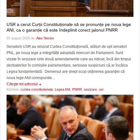
USR a cerut Curții Constituționale să se pronunțe pe noua lege
ANI, ca o garanție că este îndeplinit corect jalonul PNRR
07 august 2026 de:
Alex Nestor
Senatorii USR au sesizat Curtea Constituțională, alături de opt senatori
PNL, pe noua lege a integrității adoptată miercuri de Parlament. Sunt
vizate în sesizare cele două amendamente care au ridicat, încă din timpul
dezbaterilor în comisiile parlamentare, serioase suspiciuni că ar încălca
Legea fundamentală. Demersul are drept scop obținerea garanției că
noua lege ANI corespunde...
Citeşte tot articolul
Etichete:
curtea constitutionala
,
Legea ANI
,
PNRR
,
sesizare
,
usr