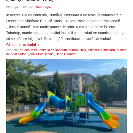
08 august 2026 de:
Dana Popa
În aceste zile de caniculă, Primăria Timişoara a deschis, în colaborare cu
Direcția de Sănătate Publică Timiș, Crucea Roșie și Școala Postliceală
„Henri Coandă”, mai multe puncte de prim ajutor și hidratare în oraș.
Totodatp, municipalitatea a invitat instituții și operatori economici din oraș
să se alăture inițiativei. Se anunță în continuare o vară caniculară,...
Citeşte tot articolul
Etichete:
crucea rosie
,
directia de sanatate publica timis
,
Primaria Timisoara
,
puncte
de prim ajutor
,
Școala Postliceală „Henri Coandă”