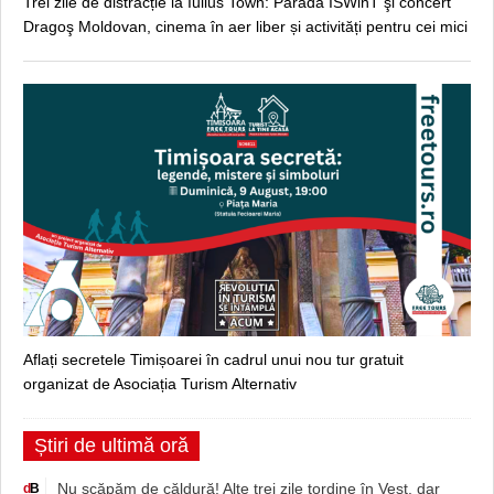
Trei zile de distracție la Iulius Town: Parada ISWinT şi concert
Dragoş Moldovan, cinema în aer liber și activități pentru cei mici
Aflați secretele Timișoarei în cadrul unui nou tur gratuit
organizat de Asociația Turism Alternativ
Știri de ultimă oră
Nu scăpăm de căldură! Alte trei zile tordine în Vest, dar
d
B