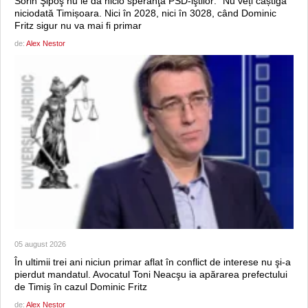
Sorin Şipoş nu le dă nicio speranţă PSD-iştilor: “Nu veți câștiga
niciodată Timișoara. Nici în 2028, nici în 3028, când Dominic
Fritz sigur nu va mai fi primar
de:
Alex Nestor
05 august 2026
În ultimii trei ani niciun primar aflat în conflict de interese nu şi-a
pierdut mandatul. Avocatul Toni Neacşu ia apărarea prefectului
de Timiş în cazul Dominic Fritz
de:
Alex Nestor