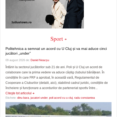
Sport
Politehnica a semnat un acord cu U Cluj și va mai aduce cinci
jucători „under”
09 august 2026 de:
Daniel Neacșu
Întăriri la sectorul jucătorilor sub 21 de ani. Poli și U Cluj un acord de
colaborare care la prima vedere va aduce câștig clubului bănățean. În
condițiile în care FRF a aprobat, în această vară, Regulamentul de
Cooperare a Cluburilor (detalii, aici), stabilind cadrul juridic, condițiile de
încheiere și funcționare a acordurilor de parteneriat sportiv între...
Citeşte tot articolul
Etichete:
dinu bara
,
jucatori under
,
poli acord cu u cluj
,
radu constantea