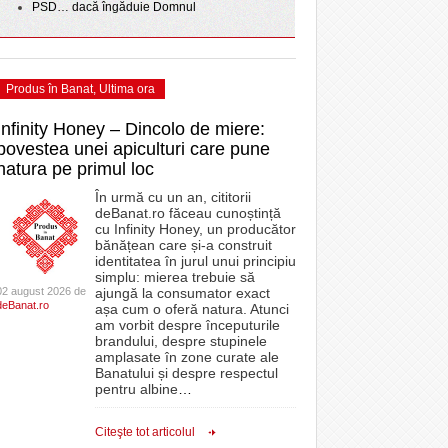
PSD… dacă îngăduie Domnul
Produs în Banat
,
Ultima ora
Infinity Honey – Dincolo de miere:
povestea unei apiculturi care pune
natura pe primul loc
În urmă cu un an, cititorii
deBanat.ro făceau cunoștință
cu Infinity Honey, un producător
bănățean care și-a construit
identitatea în jurul unui principiu
simplu: mierea trebuie să
02 august 2026 de
ajungă la consumator exact
deBanat.ro
așa cum o oferă natura. Atunci
am vorbit despre începuturile
brandului, despre stupinele
amplasate în zone curate ale
Banatului și despre respectul
pentru albine
…
Citeşte tot articolul