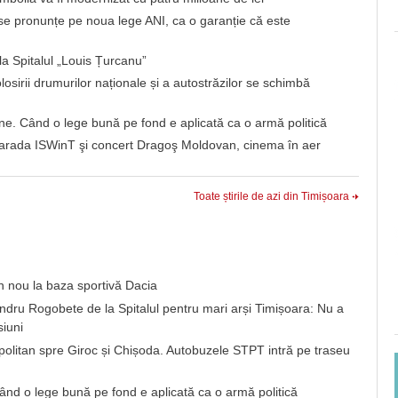
 se pronunțe pe noua lege ANI, ca o garanție că este
la Spitalul „Louis Țurcanu”
losirii drumurilor naționale și a autostrăzilor se schimbă
une. Când o lege bună pe fond e aplicată ca o armă politică
n: Parada ISWinT şi concert Dragoş Moldovan, cinema în aer
Toate știrile de azi din Timișoara
 nou la baza sportivă Dacia
andru Rogobete de la Spitalul pentru mari arși Timișoara: Nu a
siuni
opolitan spre Giroc și Chișoda. Autobuzele STPT intră pe traseu
Când o lege bună pe fond e aplicată ca o armă politică