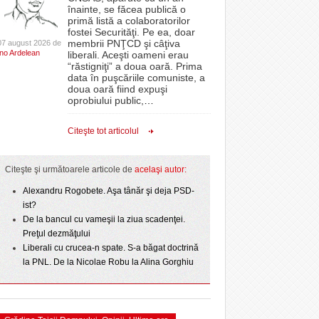
CLIPURI VIDEO
înainte, se făcea publică o
Filmul „Ultimul ingredient”, o poveste a
epe Superliga în
proiectelor derulate de instituție din fonduri
primă listă a colaboratorilor
Banatului în competiția internațională Food Film
- 11 December 2025
gramate derby-urile
JOCURI ONLINE
europene/FOTO
fostei Securităţi. Pe ea, doar
lor:
- 5 August 2026
2026
Menu/VIDEO
membrii PNŢCD şi câţiva
07 august 2026 de
DIVERSE
Ino Ardelean
liberali. Aceşti oameni erau
ANAF oferă persoanelor fizice posibilitatea să
“răstigniţi” a doua oară. Prima
Aflați secretele Timișoarei în cadrul unui nou tur
r nu
 Politehnica atacă
beneficieze de Declarația Unică 212
FARMACII DIN
data în puşcăriile comuniste, a
-
gratuit organizat de Asociația Turism Alternativ
- 25 November 2025
care o nou-promovată
precompletată
TIMIŞOARA
doua oară fiind expuşi
4 August 2026
ipe ce a pierdut
oprobiului public,
…
HARTA TIMIŞOAREI
ct de
Romanian Business Leaders lansează RBL
- 3 August 2026
omovare
View all
 Toni
- 19 November
Banat, prima filială din vestul țării
LICEE, ŞCOLI ŞI
Citeşte tot articolul
2025
GRĂDINIŢE DIN TIMIŞ
View all
PRIMĂRIILE DIN TIMIŞ
Citeşte şi următoarele articole de
acelaşi autor:
SFATUL MEDICULUI
Alexandru Rogobete. Aşa tânăr şi deja PSD-
ist?
SFATURI JURIDICE
De la bancul cu vameşii la ziua scadenţei.
Preţul dezmăţului
Liberali cu crucea-n spate. S-a băgat doctrină
la PNL. De la Nicolae Robu la Alina Gorghiu