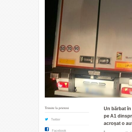
Trimite la prieteni
Un bărbat în
pe A1 dinspr
Twitter
acroșat o au
Facebook