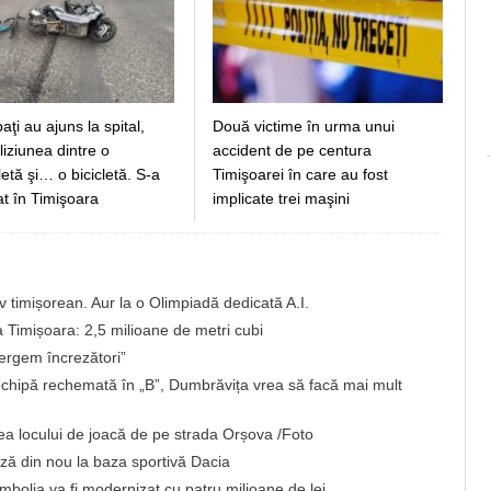
aţi au ajuns la spital,
Două victime în urma unui
iziunea dintre o
accident de pe centura
etă şi… o bicicletă. S-a
Timişoarei în care au fost
at în Timişoara
implicate trei maşini
 timișorean. Aur la o Olimpiadă dedicată A.I.
a Timișoara: 2,5 milioane de metri cubi
ergem încrezători”
chipă rechemată în „B”, Dumbrăvița vrea să facă mai mult
rea locului de joacă de pe strada Orșova /Foto
ă din nou la baza sportivă Dacia
imbolia va fi modernizat cu patru milioane de lei