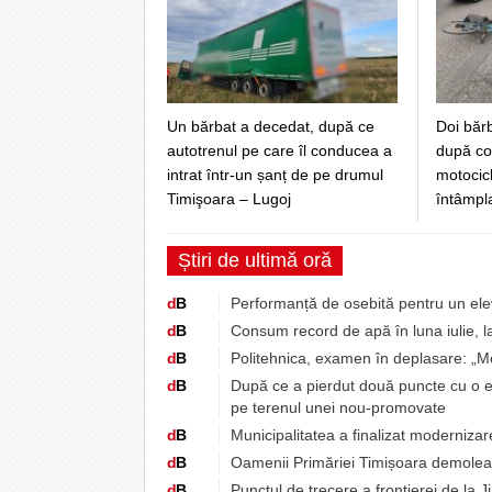
Un bărbat a decedat, după ce
Doi bărb
autotrenul pe care îl conducea a
după col
intrat într-un șanț de pe drumul
motocicl
Timişoara – Lugoj
întâmpl
Știri de ultimă oră
d
B
Performanță de osebită pentru un elev
d
B
Consum record de apă în luna iulie, l
d
B
Politehnica, examen în deplasare: „M
d
B
După ce a pierdut două puncte cu o e
pe terenul unei nou-promovate
d
B
Municipalitatea a finalizat moderniza
d
B
Oamenii Primăriei Timișoara demoleaz
d
B
Punctul de trecere a frontierei de la J