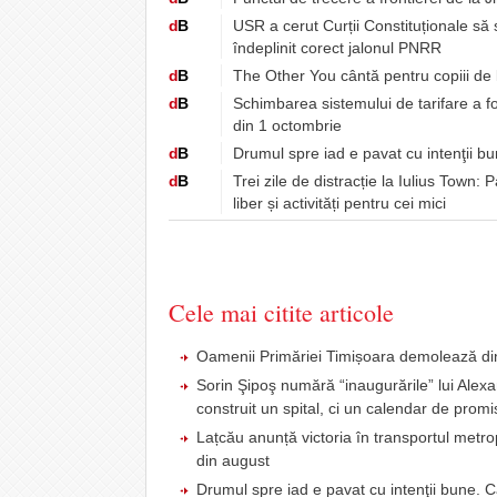
d
B
USR a cerut Curții Constituționale să
îndeplinit corect jalonul PNRR
d
B
The Other You cântă pentru copiii de 
d
B
Schimbarea sistemului de tarifare a fo
din 1 octombrie
d
B
Drumul spre iad e pavat cu intenţii b
d
B
Trei zile de distracție la Iulius Tow
liber și activități pentru cei mici
Cele mai citite articole
Oamenii Primăriei Timișoara demolează din
Sorin Şipoş numără “inaugurările” lui Alex
construit un spital, ci un calendar de promi
Lațcău anunță victoria în transportul metr
din august
Drumul spre iad e pavat cu intenţii bune. 