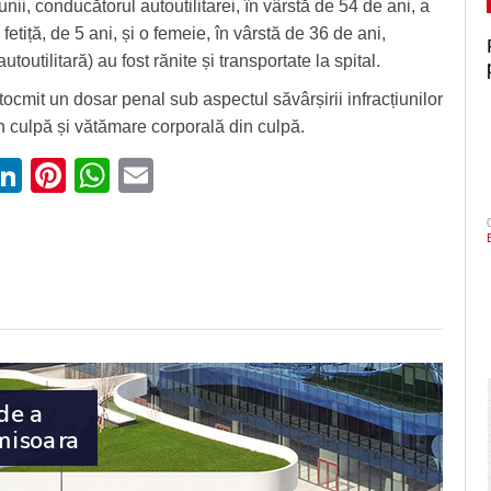
unii, conducătorul autoutilitarei, în vârstă de 54 de ani, a
 fetiță, de 5 ani, și o femeie, în vârstă de 36 de ani,
utoutilitară) au fost rănite și transportate la spital.
întocmit un dosar penal sub aspectul săvârșirii infracțiunilor
n culpă și vătămare corporală din culpă.
ebook
witter
LinkedIn
Pinterest
WhatsApp
Email