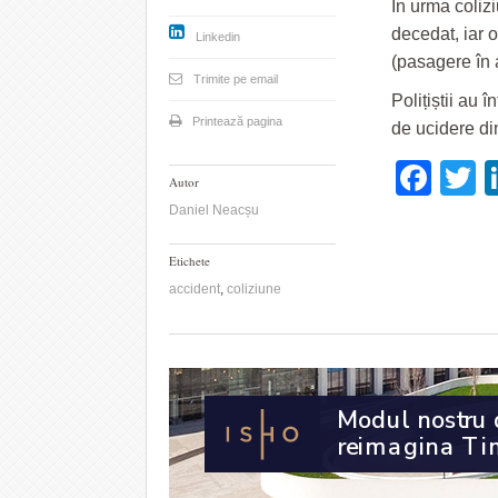
În urma colizi
decedat, iar o
Linkedin
(pasagere în a
Trimite pe email
Polițiștii au 
Printează pagina
de ucidere di
Fac
T
Autor
Daniel Neacșu
Etichete
accident
,
coliziune