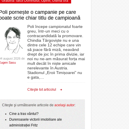
Grădina Taicii Domnului
,
Opinii
,
Ultima ora
Poli pornește o campanie pe care
poate scrie chiar titlu de campioană
Poli începe campionatul foarte
greu, într-un meci cu o
contracandidată la promovare.
Chindia Târgoviște nu e una
dintre cele 12 echipe care vin
să joace fără miză, neavând
drept de joc în prima divizie, iar
noi nu ne-am măsurat forța mai
04 august 2026 de
Eugen Sasu
mult decât în niște amicale
nerelevante în Austria.
Stadionul „Eroii Timișoarei” nu
e gata,
…
Citeşte tot articolul
Citeşte şi următoarele articole de
acelaşi autor
:
Cine a tras vântul?
Dureroasele victorii imobiliare ale
administrației Fritz