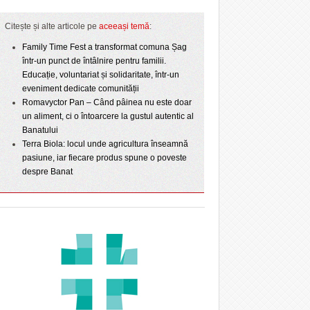
Citește și alte articole pe
aceeași temă
:
Family Time Fest a transformat comuna Șag
într-un punct de întâlnire pentru familii.
Educație, voluntariat și solidaritate, într-un
eveniment dedicate comunității
Romavyctor Pan – Când pâinea nu este doar
un aliment, ci o întoarcere la gustul autentic al
Banatului
Terra Biola: locul unde agricultura înseamnă
pasiune, iar fiecare produs spune o poveste
despre Banat