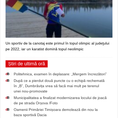
Un sportiv de la canotaj este primul în topul olimpic al judeţului
pe 2022, iar un karatist domină topul neolimpic
Știri de ultimă oră
Politehnica, examen în deplasare: „Mergem încrezători”
d
B
După ce a pierdut două puncte cu o echipă rechemată
d
B
în „B”, Dumbrăvița vrea să facă mai mult pe terenul
unei nou-promovate
Municipalitatea a finalizat modernizarea locului de joacă
d
B
de pe strada Orșova /Foto
Oamenii Primăriei Timișoara demolează din nou la
d
B
baza sportivă Dacia