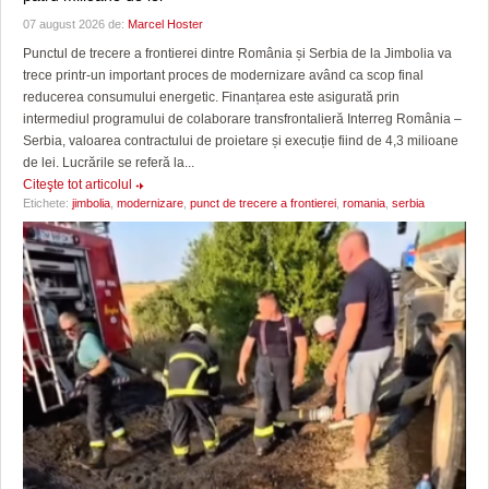
07 august 2026 de:
Marcel Hoster
Punctul de trecere a frontierei dintre România și Serbia de la Jimbolia va
trece printr-un important proces de modernizare având ca scop final
reducerea consumului energetic. Finanțarea este asigurată prin
intermediul programului de colaborare transfrontalieră Interreg România –
Serbia, valoarea contractului de proietare și execuție fiind de 4,3 milioane
de lei. Lucrările se referă la...
Citeşte tot articolul
Etichete:
jimbolia
,
modernizare
,
punct de trecere a frontierei
,
romania
,
serbia