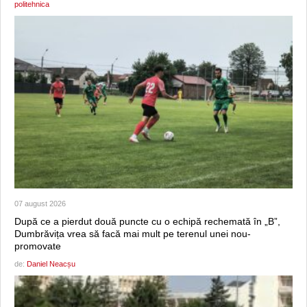
politehnica
07 august 2026
După ce a pierdut două puncte cu o echipă rechemată în „B”,
Dumbrăvița vrea să facă mai mult pe terenul unei nou-
promovate
de:
Daniel Neacșu