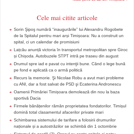
Cele mai citite articole
Sorin Şipoş numără “inaugurările” lui Alexandru Rogobete
de la Spitalul pentru mari arși Timișoara: Nu a construit un
spital, ci un calendar de promisiuni
Lațcău anunță victoria în transportul metropolitan spre Giroc
și Chișoda. Autobuzele STPT intră pe traseu din august
Drumul spre iad e pavat cu intenţii bune. Când o lege bună
pe fond e aplicată ca o armă politică
Recurs la memorie. Şi Nicolae Robu a avut mari probleme
cu ANI, dar a fost salvat de PSD şi Ecaterina Andronescu
Oamenii Primăriei Timișoara demolează din nou la baza
sportivă Dacia
Firmele bănățenilor rămân proprietatea fondatorilor. Timișul
domină total clasamentul afacerilor private mari
Schimbarea sistemului de tarifare a folosirii drumurilor
naționale și a autostrăzilor se schimbă din 1 octombrie
Sistemul de gardă (2). Orașul cu șapte spitale și patru