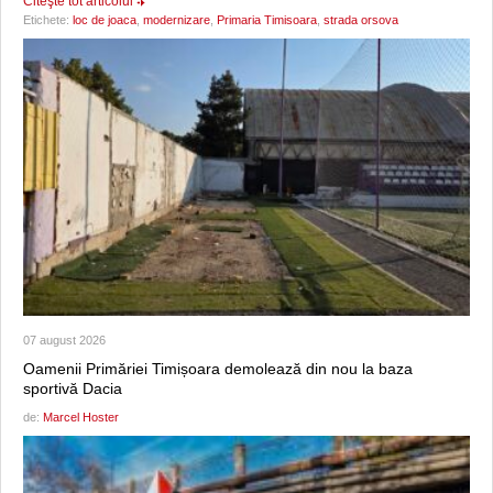
Citeşte tot articolul
Etichete:
loc de joaca
,
modernizare
,
Primaria Timisoara
,
strada orsova
07 august 2026
Oamenii Primăriei Timișoara demolează din nou la baza
sportivă Dacia
de:
Marcel Hoster