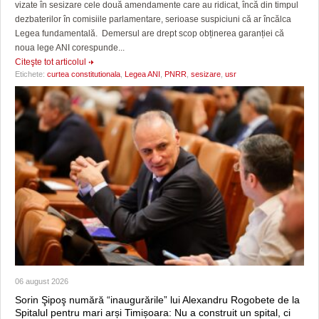
vizate în sesizare cele două amendamente care au ridicat, încă din timpul
dezbaterilor în comisiile parlamentare, serioase suspiciuni că ar încălca
Legea fundamentală. Demersul are drept scop obținerea garanției că
noua lege ANI corespunde...
Citeşte tot articolul
Etichete:
curtea constitutionala
,
Legea ANI
,
PNRR
,
sesizare
,
usr
06 august 2026
Sorin Şipoş numără “inaugurările” lui Alexandru Rogobete de la
Spitalul pentru mari arși Timișoara: Nu a construit un spital, ci