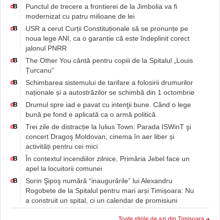
Punctul de trecere a frontierei de la Jimbolia va fi
d
B
modernizat cu patru milioane de lei
USR a cerut Curții Constituționale să se pronunțe pe
d
B
noua lege ANI, ca o garanție că este îndeplinit corect
jalonul PNRR
The Other You cântă pentru copiii de la Spitalul „Louis
d
B
Țurcanu”
Schimbarea sistemului de tarifare a folosirii drumurilor
d
B
naționale și a autostrăzilor se schimbă din 1 octombrie
Drumul spre iad e pavat cu intenţii bune. Când o lege
d
B
bună pe fond e aplicată ca o armă politică
Trei zile de distracție la Iulius Town: Parada ISWinT şi
d
B
concert Dragoş Moldovan, cinema în aer liber și
activități pentru cei mici
În contextul incendiilor zilnice, Primăria Jebel face un
d
B
apel la locuitorii comunei
Sorin Şipoş numără “inaugurările” lui Alexandru
d
B
Rogobete de la Spitalul pentru mari arși Timișoara: Nu
a construit un spital, ci un calendar de promisiuni
Toate știrile de azi din Timișoara