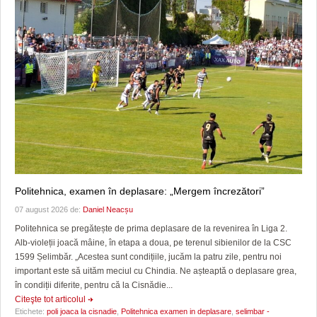
Politehnica, examen în deplasare: „Mergem încrezători”
07 august 2026 de:
Daniel Neacșu
Politehnica se pregătește de prima deplasare de la revenirea în Liga 2.
Alb-violeții joacă mâine, în etapa a doua, pe terenul sibienilor de la CSC
1599 Șelimbăr. „Acestea sunt condițiile, jucăm la patru zile, pentru noi
important este să uităm meciul cu Chindia. Ne așteaptă o deplasare grea,
în condiții diferite, pentru că la Cisnădie...
Citeşte tot articolul
Etichete:
poli joaca la cisnadie
,
Politehnica examen in deplasare
,
selimbar -