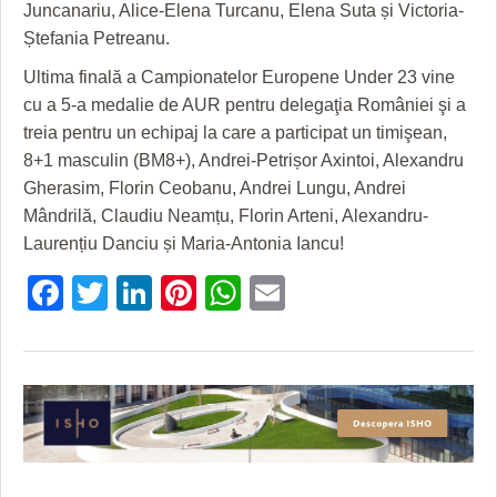
HARTA TIMIŞOAREI
Juncanariu, Alice-Elena Turcanu, Elena Suta și Victoria-
Ștefania Petreanu.
LICEE, ŞCOLI ŞI GRĂDINIŢE DIN TIMIŞ
Ultima finală a Campionatelor Europene Under 23 vine
PRIMĂRIILE DIN TIMIŞ
cu a 5-a medalie de AUR pentru delegaţia României şi a
treia pentru un echipaj la care a participat un timişean,
SFATUL MEDICULUI
8+1 masculin (BM8+), Andrei-Petrișor Axintoi, Alexandru
Gherasim, Florin Ceobanu, Andrei Lungu, Andrei
SFATURI JURIDICE
Mândrilă, Claudiu Neamțu, Florin Arteni, Alexandru-
Laurențiu Danciu și Maria-Antonia Iancu!
Facebook
Twitter
LinkedIn
Pinterest
WhatsApp
Email