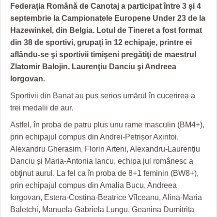
GRĂDINA TAICII DOMNULUI
CRONICĂ DE FILM
ACCIDENTE
Federația Română de Canotaj a participat între 3 și 4
septembrie la Campionatele Europene Under 23 de la
ZIARISTU’ DE TERASĂ
UNDE MERGEM
ANUNŢURI
Hazewinkel, din Belgia. Lotul de Tineret a fost format
CU OIŞTEA-N KIERKEGAARD
FILME DOCUMENTARE
INFO SI UTILE
din 38 de sportivi, grupați în 12 echipaje, printre ei
aflându-se şi sportivii timişeni pregătiţi de maestrul
FINANŢĂRI DE LA A LA Z
CLIPURI VIDEO
CULTURA
Zlatomir Balojin, Laurenţiu Danciu şi Andreea
Iorgovan.
PE SURSE
JOCURI ONLINE
INVATAMANT
Sportivii din Banat au pus serios umărul în cucerirea a
JUSTITIE
trei medalii de aur.
FILME DOCUMENTARE
Astfel, în proba de patru plus unu rame masculin (BM4+),
prin echipajul compus din Andrei-Petrișor Axintoi,
CLIPURI VIDEO
Alexandru Gherasim, Florin Arteni, Alexandru-Laurențiu
Danciu și Maria-Antonia Iancu, echipa jul românesc a
JOCURI ONLINE
obţinut aurul. La fel ca în proba de 8+1 feminin (BW8+),
DIVERSE
prin echipajul compus din Amalia Bucu, Andreea
Iorgovan, Estera-Costina-Beatrice Vîlceanu, Alina-Maria
FARMACII DIN TIMIŞOARA
Baletchi, Manuela-Gabriela Lungu, Geanina Dumitrița