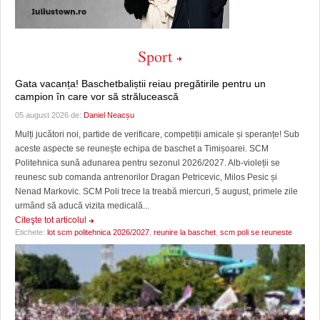
Sport
Gata vacanța! Baschetbaliștii reiau pregătirile pentru un
campion în care vor să strălucească
05 august 2026 de:
Daniel Neacșu
Mulți jucători noi, partide de verificare, competiții amicale și speranțe! Sub
aceste aspecte se reunește echipa de baschet a Timișoarei. SCM
Politehnica sună adunarea pentru sezonul 2026/2027. Alb-violeții se
reunesc sub comanda antrenorilor Dragan Petricevic, Milos Pesic și
Nenad Markovic. SCM Poli trece la treabă miercuri, 5 august, primele zile
urmând să aducă vizita medicală...
Citeşte tot articolul
Etichete:
lot scm politehnica 2026/2027
,
reunire la baschet
,
scm poli se reuneste