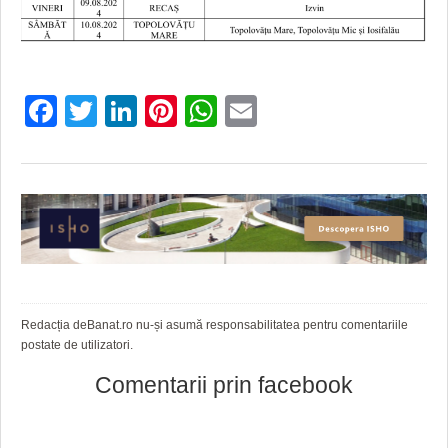
HARTA TIMIŞOAREI
LICEE, ŞCOLI ŞI GRĂDINIŢE DIN TIMIŞ
PRIMĂRIILE DIN TIMIŞ
Facebook
Twitter
LinkedIn
Pinterest
WhatsApp
Email
SFATUL MEDICULUI
SFATURI JURIDICE
Redacția deBanat.ro nu-și asumă responsabilitatea pentru comentariile
postate de utilizatori.
Comentarii prin facebook