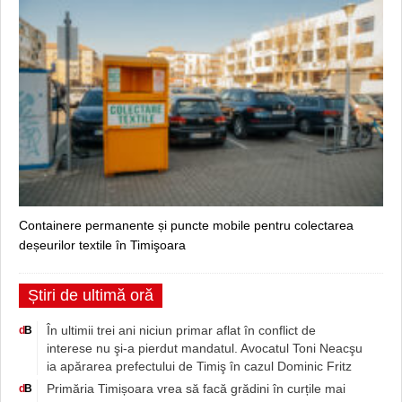
Containere permanente și puncte mobile pentru colectarea
deșeurilor textile în Timişoara
Știri de ultimă oră
În ultimii trei ani niciun primar aflat în conflict de
d
B
interese nu şi-a pierdut mandatul. Avocatul Toni Neacşu
ia apărarea prefectului de Timiş în cazul Dominic Fritz
Primăria Timișoara vrea să facă grădini în curțile mai
d
B