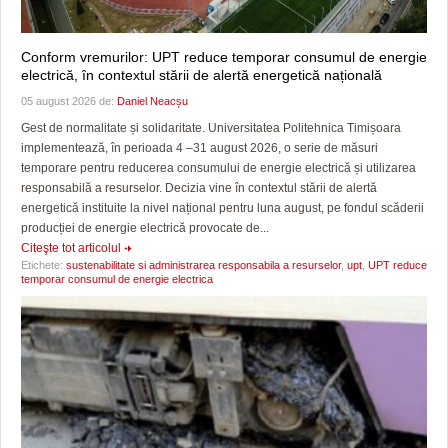
Conform vremurilor: UPT reduce temporar consumul de energie
electrică, în contextul stării de alertă energetică națională
05 august 2026 de:
Daniel Neacșu
Gest de normalitate și solidaritate. Universitatea Politehnica Timișoara
implementează, în perioada 4 –31 august 2026, o serie de măsuri
temporare pentru reducerea consumului de energie electrică și utilizarea
responsabilă a resurselor. Decizia vine în contextul stării de alertă
energetică instituite la nivel național pentru luna august, pe fondul scăderii
producției de energie electrică provocate de...
Citeşte tot articolul
Etichete:
sustenabilitate si administrarea responsabila a resurselor
,
upt
,
UPT reduce
temporar consumul de energie electrica