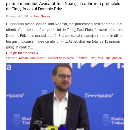
pierdut mandatul. Avocatul Toni Neacşu ia apărarea prefectului
de Timiş în cazul Dominic Fritz
05 august 2026 de:
Alex Nestor
Cunoscutul avocat Adrian Toni Neacşu, fost judecător şi fost membru CSM,
afirmă că decizia luată de prefectul de Timiş, Paul Finta, în cazul primarului
Dominic Fritz este perfect legală. El a prezentat şi sancţiunile date în ultimii
trei ani în cazuri similare cu ale lui Fritz. Astfel, dintr-un total de 11 primari
găsiţi în conflict...
Citeşte tot articolul
Etichete:
Adrian Toni Neacşu
,
conflict de interese
,
Dominic Fritz
,
Paul Finţa
,
primari