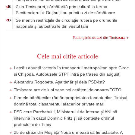
Ziua Timișoarei, sărbătorită prin cultură la ferma
d
B
Penitenciarului. Deținuții au primit o zi de sărbătoare
Se mențin restricțiile de circulație rutieră pe drumurile
d
B
naționale și autostrăzile din vestul țării
Toate știrile de azi din Timișoara
Cele mai citite articole
Lațcău anunță victoria în transportul metropolitan spre Giroc
și Chișoda. Autobuzele STPT intră pe traseu din august
Alexandru Rogobete. Aşa tânăr şi deja PSD-ist?
Timișoara are de luni șase noi cetățeni de onoare/FOTO
Firmele bănățenilor rămân proprietatea fondatorilor. Timișul
domină total clasamentul afacerilor private mari
PSD cere Parchetului, Ministerului de Interne şi ANI să
intervină în cazul Dominic Fritz şi să conteste ordinul
prefectului de Timiş
25 de străzi din Moşniţa Nouă urmează să fie asfaltate. A