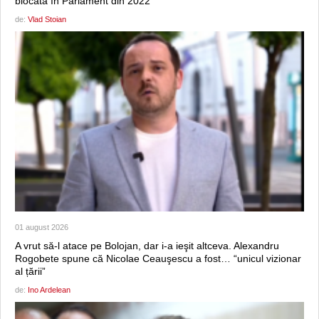
blocată în Parlament din 2022
de:
Vlad Stoian
01 august 2026
A vrut să-l atace pe Bolojan, dar i-a ieşit altceva. Alexandru
Rogobete spune că Nicolae Ceauşescu a fost… “unicul vizionar
al țării”
de:
Ino Ardelean