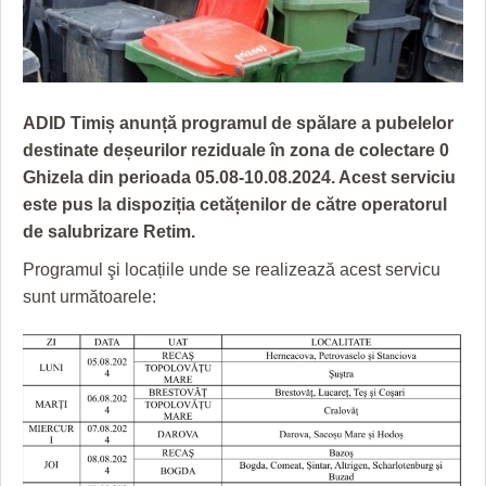
GRĂDINA TAICII DOMNULUI
CRONICĂ DE FILM
ACCIDENTE
ZIARISTU’ DE TERASĂ
UNDE MERGEM
ANUNŢURI
CU OIŞTEA-N KIERKEGAARD
FILME DOCUMENTARE
INFO SI UTILE
ADID Timiș anunță programul de spălare a pubelelor
FINANŢĂRI DE LA A LA Z
CLIPURI VIDEO
CULTURA
destinate deșeurilor reziduale
în zona de colectare 0
Ghizela din perioada
05.08-10.08.2024. Acest serviciu
PE SURSE
JOCURI ONLINE
INVATAMANT
este pus la dispoziția cetățenilor de către operatorul
JUSTITIE
de salubrizare Retim.
Programul şi locațiile unde se realizează acest servicu
FILME DOCUMENTARE
sunt următoarele:
CLIPURI VIDEO
JOCURI ONLINE
DIVERSE
FARMACII DIN TIMIŞOARA