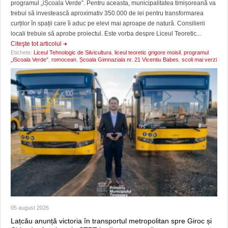
programul „iȘcoala Verde”. Pentru aceasta, municipalitatea timișoreană va
trebui să investească aproximativ 350.000 de lei pentru transformarea
curților în spații care îi aduc pe elevi mai aproape de natură. Consilierii
locali trebuie să aprobe proiectul. Este vorba despre Liceul Teoretic...
Citeşte tot articolul
Etichete:
Liceul Tehnologic de Silvicultura
,
liceul teoretic grigore moisil
,
programul
„iScoala Verde”
,
romocean
,
Școala Gimnaziala nr. 21 Vicentiu Babes
,
scoli mai verzi
05 august 2026
Lațcău anunță victoria în transportul metropolitan spre Giroc și