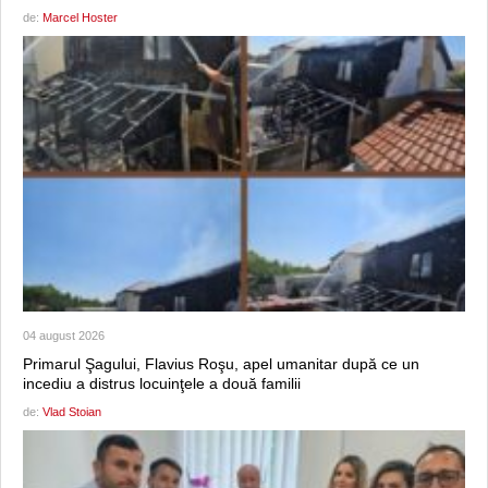
de:
Marcel Hoster
04 august 2026
Primarul Şagului, Flavius Roşu, apel umanitar după ce un
incediu a distrus locuinţele a două familii
de:
Vlad Stoian