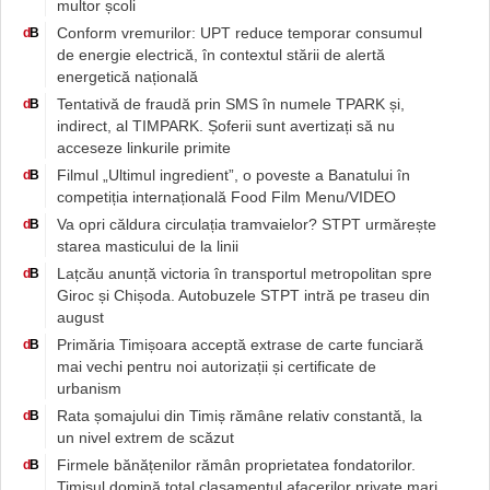
multor școli
Conform vremurilor: UPT reduce temporar consumul
d
B
de energie electrică, în contextul stării de alertă
energetică națională
Tentativă de fraudă prin SMS în numele TPARK și,
d
B
indirect, al TIMPARK. Șoferii sunt avertizați să nu
acceseze linkurile primite
Filmul „Ultimul ingredient”, o poveste a Banatului în
d
B
competiția internațională Food Film Menu/VIDEO
Va opri căldura circulația tramvaielor? STPT urmărește
d
B
starea masticului de la linii
Lațcău anunță victoria în transportul metropolitan spre
d
B
Giroc și Chișoda. Autobuzele STPT intră pe traseu din
august
Primăria Timișoara acceptă extrase de carte funciară
d
B
mai vechi pentru noi autorizații și certificate de
urbanism
Rata șomajului din Timiș rămâne relativ constantă, la
d
B
un nivel extrem de scăzut
Firmele bănățenilor rămân proprietatea fondatorilor.
d
B
Timișul domină total clasamentul afacerilor private mari