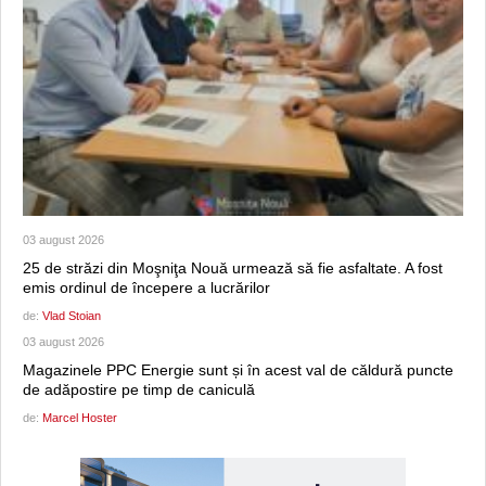
03 august 2026
25 de străzi din Moşniţa Nouă urmează să fie asfaltate. A fost
emis ordinul de începere a lucrărilor
de:
Vlad Stoian
03 august 2026
Magazinele PPC Energie sunt și în acest val de căldură puncte
de adăpostire pe timp de caniculă
de:
Marcel Hoster