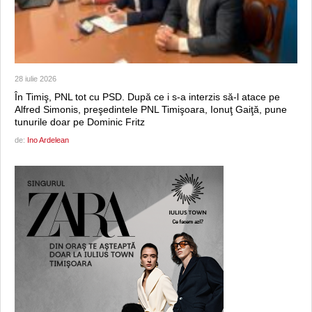
28 iulie 2026
În Timiş, PNL tot cu PSD. După ce i s-a interzis să-l atace pe
Alfred Simonis, preşedintele PNL Timişoara, Ionuţ Gaiţă, pune
tunurile doar pe Dominic Fritz
de:
Ino Ardelean