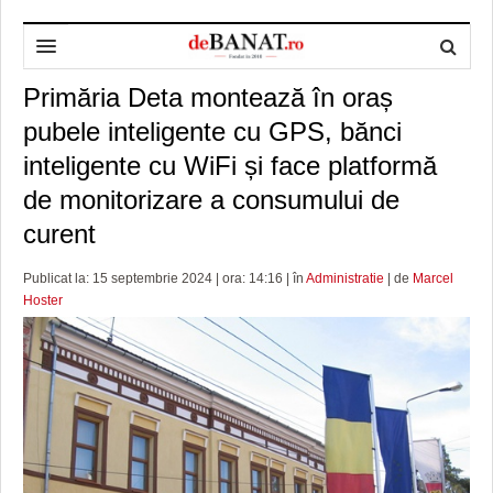
Primăria Deta montează în oraș
HOME
pubele inteligente cu GPS, bănci
ADMINISTRAȚIE
DESPRE NOI
inteligente cu WiFi și face platformă
POLITICĂ
REDACȚIA DEBANAT
PRIMĂRIA TIMIŞOARA
de monitorizare a consumului de
SPORT
POLITICA DE COOKIES
CONSILIUL JUDEŢEAN TIMIŞ
POLITICA
curent
OPINII
POLITICA DE CONFIDENȚIALITATE
PREFECTURA TIMIŞ
POLI TIMISOARA
Publicat la: 15 septembrie 2024 | ora: 14:16 | în
Administratie
| de
Marcel
Hoster
TIMP LIBER ȘI CULTURĂ
FOTBAL JUDETEAN
DOSARELE DEBANAT
ECONOMIC
ALTE SPORTURI
ETICA LUCIDITĂȚII ASISTATE
TIMP LIBER
SĂNĂTATE
JURNAL DE CAMPANIE
ULTRAMARIN VA RECOMANDA
AFACERI
MAI MULTE
ZÂMBETE AMARE
CULTURA