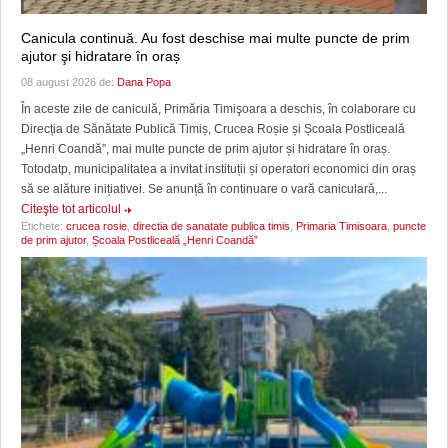
Canicula continuă. Au fost deschise mai multe puncte de prim
ajutor şi hidratare în oraș
08 august 2026 de:
Dana Popa
În aceste zile de caniculă, Primăria Timişoara a deschis, în colaborare cu
Direcția de Sănătate Publică Timiș, Crucea Roșie și Școala Postliceală
„Henri Coandă”, mai multe puncte de prim ajutor și hidratare în oraș.
Totodatp, municipalitatea a invitat instituții și operatori economici din oraș
să se alăture inițiativei. Se anunță în continuare o vară caniculară,...
Citeşte tot articolul
Etichete:
crucea rosie
,
directia de sanatate publica timis
,
Primaria Timisoara
,
puncte
de prim ajutor
,
Școala Postliceală „Henri Coandă”