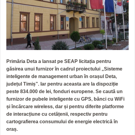
GRĂDINA TAICII DOMNULUI
CRONICĂ DE FILM
ACCIDENTE
ZIARISTU’ DE TERASĂ
UNDE MERGEM
ANUNŢURI
CU OIŞTEA-N KIERKEGAARD
FILME DOCUMENTARE
INFO SI UTILE
FINANŢĂRI DE LA A LA Z
CLIPURI VIDEO
CULTURA
PE SURSE
JOCURI ONLINE
INVATAMANT
Primăria Deta a lansat pe SEAP licitația pentru
JUSTITIE
găsirea unui furnizor în cadrul proiectului „Sisteme
FILME DOCUMENTARE
inteligente de management urban în orașul Deta,
județul Timiș”. Iar pentru aceasta are la dispoziție
CLIPURI VIDEO
peste 834.000 de lei, fonduri europene. Se caută un
furnizor de pubele inteligente cu GPS, bănci cu WiFi
JOCURI ONLINE
și încărcare wireless, dar și pentru diferite platforme
DIVERSE
de interacțiune cu cetățenii, respectiv pentru
cartografierea consumului de energie electrică în
FARMACII DIN TIMIŞOARA
oraș.