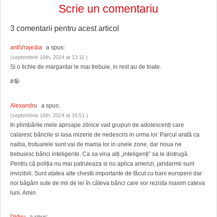
Scrie un comentariu
3 comentarii pentru
acest articol
antiVrajeāla
a spus:
(septembrie 16th, 2024 at 13:11 )
Si o tichie de margaritar le mai trebuie, in rest au de toate.
#🤪
Alexandru
a spus:
(septembrie 16th, 2024 at 16:51 )
In plimbările mele aproape zilnice vad grupuri de adolescenți care
calaresc băncile si lasa mizerie de nedescris in urma lor. Parcul arată ca
naiba, trotuarele sunt vai de mama lor in unele zone, dar noua ne
trebuiesc bănci inteligente. Ca sa vina alți „inteligenți” sa le distrugă.
Pentru că poliția nu mai patruleaza si nu aplica amenzi, jandarmii sunt
invizibili. Sunt atatea alte chestii importante de făcut cu bani europeni dar
noi băgăm sute de mii de lei în câteva bănci care vor rezista maxim cateva
luni. Amin.
Dkfjru
a spus: