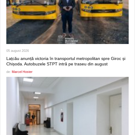
05 august 2026
Lațcău anunță victoria în transportul metropolitan spre Giroc și
Chișoda. Autobuzele STPT intră pe traseu din august
de:
Marcel Hoster