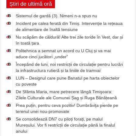
Știri de ultimă oră
Sistemul de gardă (3). Nimeni n-a spus nu
d
B
Incident pe calea ferată din Timiș. Intervenție la rețeaua
d
B
de alimentare de înaltă tensiune
Nu scăpăm de căldură! Alte trei zile toride în Vest, dar și
d
B
în toată țara
Politehnica a semnat un acord cu U Cluj și va mai
d
B
aduce cinci jucători „under”
Începând de luni, noi restricții de circulație pentru lucrări
d
B
la infrastructura rutieră și la liniile de tramvai
LUN – Designul care pune Banatul pe harta obiectelor
d
B
cu poveste
De Sfânta Maria, mare petrecere lângă Timişoara:
d
B
Zilele Culturale ale Comunei Șag și Ruga Bănățeană
Prea puțin, pentru ceva pozitiv! Dumbrăvița pierde pe
d
B
terenul unei nou-promovate
Se consolidează DN7 cu piloți forați, pe malul
d
B
Mureșului. Vor fi restricții de circulație până la finalul
anului