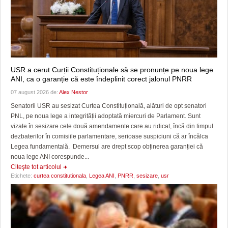
USR a cerut Curții Constituționale să se pronunțe pe noua lege
ANI, ca o garanție că este îndeplinit corect jalonul PNRR
07 august 2026 de:
Alex Nestor
Senatorii USR au sesizat Curtea Constituțională, alături de opt senatori
PNL, pe noua lege a integrității adoptată miercuri de Parlament. Sunt
vizate în sesizare cele două amendamente care au ridicat, încă din timpul
dezbaterilor în comisiile parlamentare, serioase suspiciuni că ar încălca
Legea fundamentală. Demersul are drept scop obținerea garanției că
noua lege ANI corespunde...
Citeşte tot articolul
Etichete:
curtea constitutionala
,
Legea ANI
,
PNRR
,
sesizare
,
usr