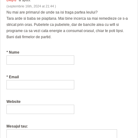
(septembrie 16th, 2024 at 21:44 )
Nu mai are primarul de unde sa isi traga partea leului?
Tara arde si baba se piaptana. Mai bine incerca sa mai remedieze ce s-a
stricat prin oras. Pubelele ca pubelele, dar de bancile alea cu wifi si
programe ca sa vezi cata energie a consumat orasul, chiar te poti lipsi.
Bani dati firmelor de partid.
*
Nume
*
Email
Website
Mesajul tau: