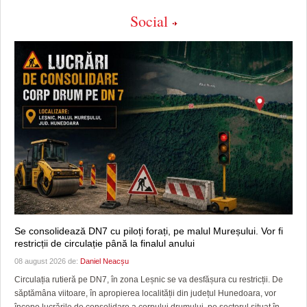
Social
Se consolidează DN7 cu piloți forați, pe malul Mureșului. Vor fi
restricții de circulație până la finalul anului
08 august 2026 de:
Daniel Neacșu
Circulația rutieră pe DN7, în zona Leșnic se va desfășura cu restricții. De
săptămâna viitoare, în apropierea localității din județul Hunedoara, vor
începe lucrările de consolidare a corpului drumului, pe sectorul situat în