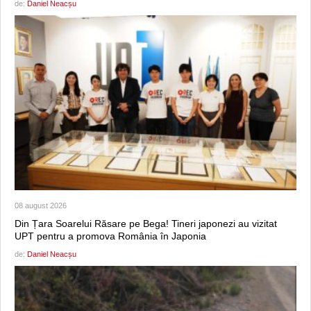
de:
Daniel Neacșu
08 august 2026
Din Țara Soarelui Răsare pe Bega! Tineri japonezi au vizitat
UPT pentru a promova România în Japonia
de:
Daniel Neacșu