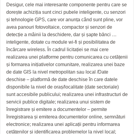
HARTA TIMIŞOAREI
Desigur, cele mai interesante componente pentru care se
dorește achiziția sunt cinci pubele inteligente, cu senzori
LICEE, ŞCOLI ŞI GRĂDINIŢE DIN TIMIŞ
și tehnologie GPS, care vor anunța când sunt pline, vor
PRIMĂRIILE DIN TIMIŞ
avea panouri fotovoltaice, compactor și senzori de
detecție a mâinii la deschidere, dar și șapte bănci …
SFATUL MEDICULUI
inteligente, dotate cu module wi-fi și posibilitatea de
încărcare wireless. În cadrul licitației se mai cere
SFATURI JURIDICE
realizarea unei platforme pentru comunicarea cu cetățenii
și formarea inițiativelor comunitare, realizarea unei baze
de date GIS la nivel metropolitan sau local /Date
deschise – platformă de date deschise în care datele
disponibile la nivel de oraș/localitate (date sectoriale)
sunt accesibile publicului; realizarea unei infrastructuri de
servicii publice digitale; realizarea unui sistem de
înregistrare și emitere a documentelor – permite
înregistrarea și emiterea documentelor online, semnături
electronice; realizarea unei aplicații pentru informarea
cetățenilor și identificarea problemelor la nivel local;