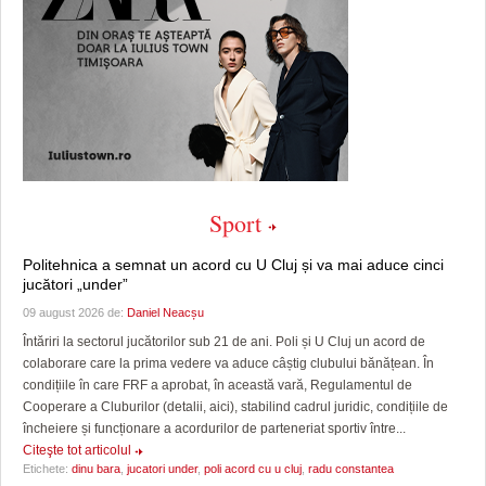
Sport
Politehnica a semnat un acord cu U Cluj și va mai aduce cinci
jucători „under”
09 august 2026 de:
Daniel Neacșu
Întăriri la sectorul jucătorilor sub 21 de ani. Poli și U Cluj un acord de
colaborare care la prima vedere va aduce câștig clubului bănățean. În
condițiile în care FRF a aprobat, în această vară, Regulamentul de
Cooperare a Cluburilor (detalii, aici), stabilind cadrul juridic, condițiile de
încheiere și funcționare a acordurilor de parteneriat sportiv între...
Citeşte tot articolul
Etichete:
dinu bara
,
jucatori under
,
poli acord cu u cluj
,
radu constantea