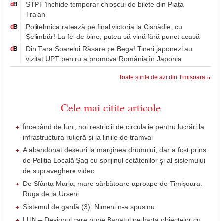
STPT închide temporar chioșcul de bilete din Piața
d
B
Traian
Politehnica ratează pe final victoria la Cisnădie, cu
d
B
Șelimbăr! La fel de bine, putea să vină fără punct acasă
Din Țara Soarelui Răsare pe Bega! Tineri japonezi au
d
B
vizitat UPT pentru a promova România în Japonia
Toate știrile de azi din Timișoara
Cele mai citite articole
Începând de luni, noi restricții de circulație pentru lucrări la
infrastructura rutieră și la liniile de tramvai
A abandonat deşeuri la marginea drumului, dar a fost prins
de Poliția Locală Șag cu sprijinul cetățenilor şi al sistemului
de supraveghere video
De Sfânta Maria, mare sărbătoare aproape de Timişoara.
Ruga de la Urseni
Sistemul de gardă (3). Nimeni n-a spus nu
LUN – Designul care pune Banatul pe harta obiectelor cu