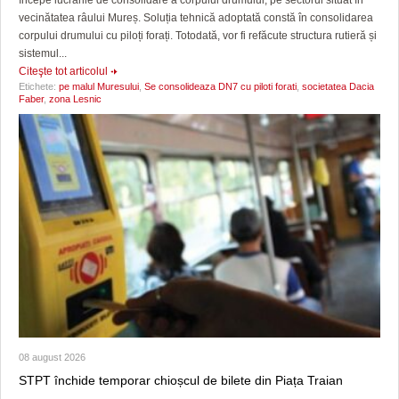
vecinătatea râului Mureș. Soluția tehnică adoptată constă în consolidarea
corpului drumului cu piloți forați. Totodată, vor fi refăcute structura rutieră și
sistemul...
Citeşte tot articolul
Etichete:
pe malul Muresului
,
Se consolideaza DN7 cu piloti forati
,
societatea Dacia
Faber
,
zona Lesnic
08 august 2026
STPT închide temporar chioșcul de bilete din Piața Traian