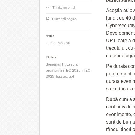
Trimite pe email
Aceștia au avu
lungi, de 40 
Printează pagina
Cybersecurit
Development).
Autor
UPT, care a d
Daniel Neacșu
trecutului, cu 
cu tehnologia
Etichete
domeniul IT
,
Ei sunt
Pe durata conc
premiantii iTEC 2025
,
iTEC
pentru mențin
2025
,
liga ac
,
upt
durata evenime
să-și ducă la 
După cum a sub
conf.univ.dr.
evenimente, c
sunt de bun a
rândul tineril