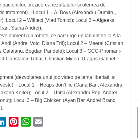
 pacienților, prezicerea rezultatelor și oferirea de
e tratament) – Locul 1 – AI Boys (Alexandru Dumitru,
; Locul 2 – Willteci (Vlad Tomici); Locul 3 – AIgeeks
ran, Stana Andrei).
lopment (un roboțel ce parcurge un labirint de la A la
 Andi (Andrei Voic, Diana Trif); Locul 2 – Meeral (Cristian
us Calaianu, Bogdan Pandele); Locul 3 – GCC-Piromani-
t-Constantin Uibar, Christian Micea, Dragoș-Gabriel
ent (dezvoltarea unui joc video pe tema libertatii și
veste) – Locul 1 – Heaps don’t lie (Oana Ban, Alexandru
oxana Keller); Locul 2 – Uniții (Alexandru Pop, Andrei
 Ionuț); Locul 3 – Big Chicken (Ayan Bar, Andrei Branc,
).
ebook
witter
LinkedIn
Pinterest
WhatsApp
Email