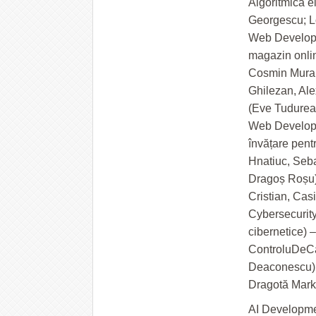
Algoritmică e
Georgescu; Lo
Web Developme
magazin onli
Cosmin Murar
Ghilezan, Al
(Eve Tudurea
Web Developme
învățare pent
Hnatiuc, Seb
Dragoș Roșu)
Cristian, Cas
Cybersecurity 
cibernetice) 
ControluDeCal
Deaconescu); 
Dragotă Mark
AI Developmen