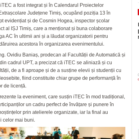
iTEC a fost integrat și în Calendarul Proiectelor
Extrașcolare Județene Timiș, ocupând poziția 13 în
pt evidențiat și de Cosmin Hogea, inspector școlar
ct al IȘJ Timiș, care a menționat și buna colaborare
iga AC în ultimii ani și a lăudat organizatorii pentru
 dăruirea acestora în organizarea evenimentului.
ing. Ovidiu Baniaș, prodecan al Facultății de Automatică și
din cadrul UPT, a precizat că iTEC se aliniază și cu
ltății, de a fi aproape și de a susține elevii și studenții cu
eosebite, fiind constituite chiar grupe de performanță în
or de licență.
ezente la eveniment, care susțin iTEC în mod tradițional,
articipanților un cadru perfect de învățare și punere în
oștințelor prin atelierele organizate, iar la final au
i celor mai buni.