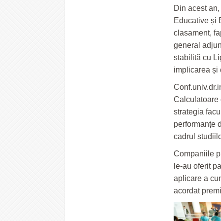
Din acest an, 
Educative și 
clasament, fa
general adjun
stabilită cu L
implicarea și
Conf.univ.dr.
Calculatoare 
strategia facu
performanțe d
cadrul studiil
Companiile pr
le-au oferit p
aplicare a cun
acordat premi