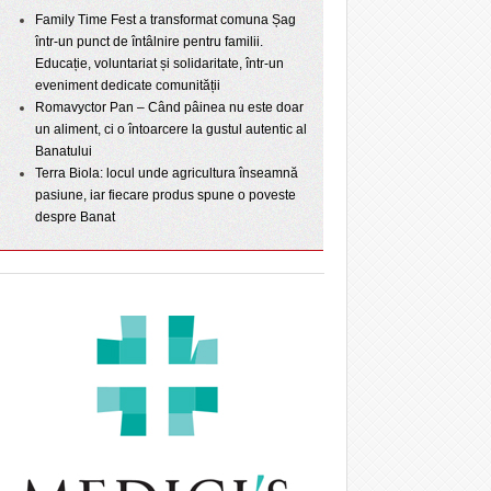
Family Time Fest a transformat comuna Șag
într-un punct de întâlnire pentru familii.
Educație, voluntariat și solidaritate, într-un
eveniment dedicate comunității
Romavyctor Pan – Când pâinea nu este doar
un aliment, ci o întoarcere la gustul autentic al
Banatului
Terra Biola: locul unde agricultura înseamnă
pasiune, iar fiecare produs spune o poveste
despre Banat