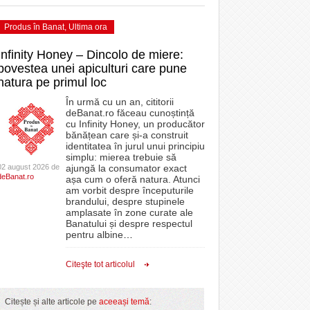
Produs în Banat
,
Ultima ora
Infinity Honey – Dincolo de miere:
povestea unei apiculturi care pune
natura pe primul loc
În urmă cu un an, cititorii
deBanat.ro făceau cunoștință
cu Infinity Honey, un producător
bănățean care și-a construit
identitatea în jurul unui principiu
simplu: mierea trebuie să
02 august 2026 de
ajungă la consumator exact
deBanat.ro
așa cum o oferă natura. Atunci
am vorbit despre începuturile
brandului, despre stupinele
amplasate în zone curate ale
Banatului și despre respectul
pentru albine
…
Citeşte tot articolul
Citește și alte articole pe
aceeași temă
: