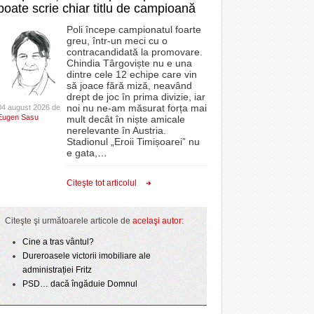
poate scrie chiar titlu de campioană
Poli începe campionatul foarte
greu, într-un meci cu o
contracandidată la promovare.
Chindia Târgoviște nu e una
dintre cele 12 echipe care vin
să joace fără miză, neavând
drept de joc în prima divizie, iar
noi nu ne-am măsurat forța mai
04 august 2026 de
Eugen Sasu
mult decât în niște amicale
nerelevante în Austria.
Stadionul „Eroii Timișoarei” nu
e gata,
…
Citeşte tot articolul
Citeşte şi următoarele articole de
acelaşi autor
:
Cine a tras vântul?
Dureroasele victorii imobiliare ale
administrației Fritz
PSD… dacă îngăduie Domnul