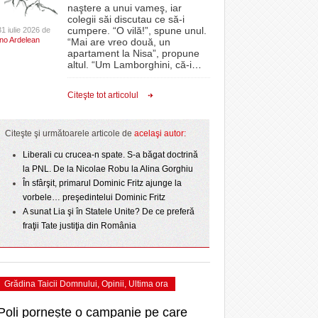
CLIPURI VIDEO
naştere a unui vameş, iar
- acum 1 zi
- 1
Sărbătoarea continuă! Zeci de mii de oameni
proiectelor derulate de instituție din fonduri
omovare
colegii săi discutau ce să-i
- 11 December 2025
au celebrat a treia seară la rând Ziua Timișoarei
JOCURI ONLINE
europene/FOTO
cumpere. “O vilă!”, spune unul.
31 iulie 2026 de
amentul cu o victorie
Ino Ardelean
- 2 August 2026
“Mai are vreo două, un
DIVERSE
apartament la Nisa”, propune
- 25 July 2026
ANAF oferă persoanelor fizice posibilitatea să
dicat
odus
altul. “Um Lamborghini, că-i
…
Iniţiativă inedită pentru Zilele Orașului
beneficieze de Declarația Unică 212
FARMACII DIN
învins o echipă de
- 25 November 2025
Sânnicolau: ziua de vineri va fi dedicată special
precompletată
TIMIŞOARA
Citeşte tot articolul
uly 2026
- 2 August 2026
talentelor locale
HARTA TIMIŞOAREI
Romanian Business Leaders lansează RBL
View all
- 19 November
Banat, prima filială din vestul țării
NL
LICEE, ŞCOLI ŞI
Citeşte şi următoarele articole de
acelaşi autor:
2025
e la
GRĂDINIŢE DIN TIMIŞ
July
Liberali cu crucea-n spate. S-a băgat doctrină
View all
PRIMĂRIILE DIN TIMIŞ
la PNL. De la Nicolae Robu la Alina Gorghiu
În sfârşit, primarul Dominic Fritz ajunge la
SFATUL MEDICULUI
vorbele… preşedintelui Dominic Fritz
SFATURI JURIDICE
A sunat Lia şi în Statele Unite? De ce preferă
fraţii Tate justiţia din România
Grădina Taicii Domnului
,
Opinii
,
Ultima ora
Poli pornește o campanie pe care