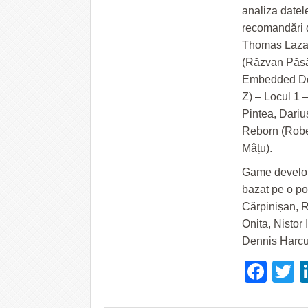
analiza datele
recomandări d
Thomas Lazar)
(Răzvan Păsă
Embedded Deve
Z) – Locul 1 –
Pintea, Dari
Reborn (Rober
Mâțu).
Game developm
bazat pe o po
Cărpinișan, R
Onita, Nistor
Dennis Harcu
Fac
T