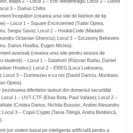
levi, etapa 2 – Locul 1 – Eric Meștereagă; Locul 2 – David
cul 3 – Darius Chifor.
nt începători (crearea unui site de fashion de tip
ne) – Locul 1 – Square Encirclemed (Tudor Oprea,
iu, Sergiu Sava); Locul 2 – Hook&Code (Madalin
exandru Octavian Ghenciu); Locul 3 – Szczesny Believers
nu, Darius Hoalba, Eugen Miclea).
nt avansați (crearea unui site pentru sesiuni de
ru studenți) – Locul 1 – Salahorii (Răzvan Barbu, Daniel
astian Hnatiuc); Locul 2 – EREG (Luca Ludosanu,
; Locul 3 – Dumnezeu e cu noi (David Danciu, Muntianu
ian Oprea).
(rezolvarea diferitelor taskuri din domeniul securității
– Locul 1 – UVT-CTF (Elias Bota, Paul Valase); Locul 2 –
itate (Cristea Darius, Nichita Busuioc, Andrei Alexandru
Locul 3 – Copiii Crypto (Tania Titirigă, Andra Bimbirică,
).
t (un sistem bazat pe inteligența artificială pentru a