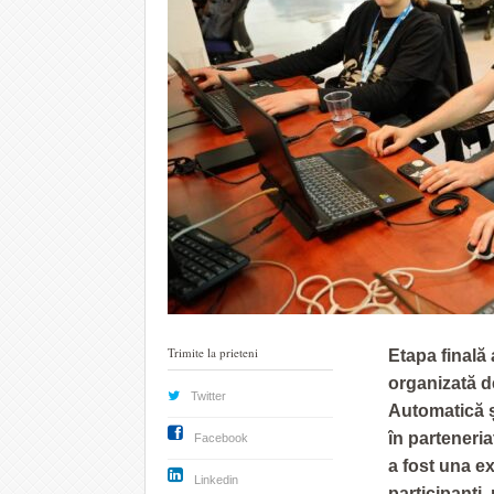
Trimite la prieteni
Etapa finală 
organizată d
Twitter
Automatică ș
în parteneri
Facebook
a fost una ex
Linkedin
participanți,