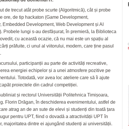
t de trecut atât probe scurte (Algoritmică), cât și probe
de ore, de tip hackaton (Game Development,
y, Embedded Development, Web Development și AI
 Probele lungi s-au desfășurat, în premieră, la Biblioteca
ovedit, cu această ocazie, că nu mai este un spațiu al
cârți prăfuite, ci unul al viitorului, modern, care ține pasul
.
ursului, participanții au parte de activități recreative,
erea energiei echipelor și a unei atmosfere pozitive pe
ntului. Totodată, vor avea loc ateliere care să îi ajute
capăt proiectele din cadrul competiției.
liniat și rectorul Universității Politehnica Timișoara,
ing. Florin Drăgan, în deschiderea evenimentului, astfel de
are atrag an de an sute de elevi și studenți din toată țara
ugur pentru UPT, fiind o dovadă a atractivității UPT în
or, majoritatea dintre ei ajungând studenți ai universității.