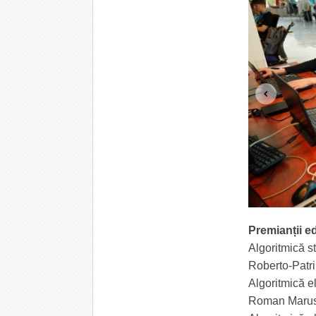
Premianții ed
Algoritmică s
Roberto-Patrik
Algoritmică e
Roman Maruse