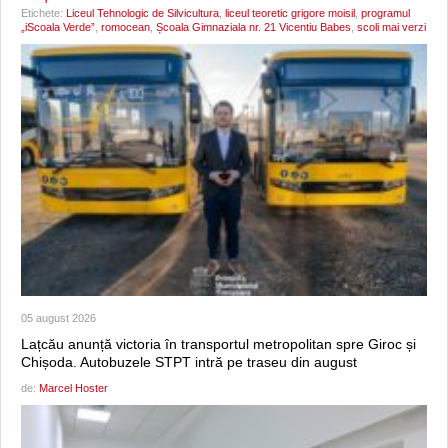
Etichete:
Liceul Tehnologic de Silvicultura
,
liceul teoretic grigore moisil
,
programul
„iScoala Verde”
,
romocean
,
Școala Gimnaziala nr. 21 Vicentiu Babes
,
scoli mai verzi
05 august 2026
Lațcău anunță victoria în transportul metropolitan spre Giroc și
Chișoda. Autobuzele STPT intră pe traseu din august
de:
Marcel Hoster