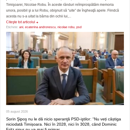
Timişoarei, Nicolae Robu. În aceste rânduri reîmprospătăm memoria
unora, posibil şi a lui Robu, obişnuit să “uite” de îngheaţă apele. Fiindcă
acesta nu s-a uitat la bârna din ochii lui,...
Citeşte tot articolul
Etichete:
ani
,
ecaterina andronescu
,
nicolae robu
,
psd
05 august 2026
Sorin Şipoş nu le dă nicio speranţă PSD-iştilor: “Nu veți câștiga
niciodată Timișoara. Nici în 2028, nici în 3028, când Dominic
Fritz sigur nu va mai fi primar