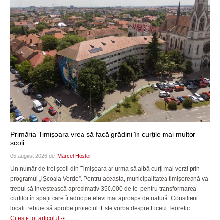
Primăria Timișoara vrea să facă grădini în curțile mai multor
școli
05 august 2026 de:
Marcel Hoster
Un număr de trei școli din Timișoara ar urma să aibă curți mai verzi prin
programul „iȘcoala Verde”. Pentru aceasta, municipalitatea timișoreană va
trebui să investească aproximativ 350.000 de lei pentru transformarea
curților în spații care îi aduc pe elevi mai aproape de natură. Consilierii
locali trebuie să aprobe proiectul. Este vorba despre Liceul Teoretic...
Citeşte tot articolul