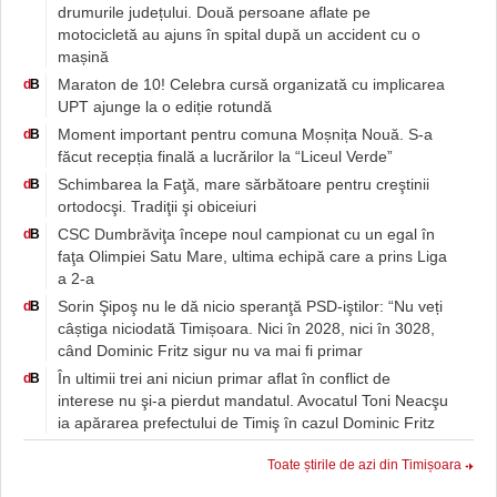
drumurile județului. Două persoane aflate pe
motocicletă au ajuns în spital după un accident cu o
mașină
Maraton de 10! Celebra cursă organizată cu implicarea
d
B
UPT ajunge la o ediție rotundă
Moment important pentru comuna Moșnița Nouă. S-a
d
B
făcut recepția finală a lucrărilor la “Liceul Verde”
Schimbarea la Faţă, mare sărbătoare pentru creştinii
d
B
ortodocşi. Tradiţii şi obiceiuri
CSC Dumbrăviţa începe noul campionat cu un egal în
d
B
faţa Olimpiei Satu Mare, ultima echipă care a prins Liga
a 2-a
Sorin Şipoş nu le dă nicio speranţă PSD-iştilor: “Nu veți
d
B
câștiga niciodată Timișoara. Nici în 2028, nici în 3028,
când Dominic Fritz sigur nu va mai fi primar
În ultimii trei ani niciun primar aflat în conflict de
d
B
interese nu şi-a pierdut mandatul. Avocatul Toni Neacşu
ia apărarea prefectului de Timiş în cazul Dominic Fritz
Toate știrile de azi din Timișoara