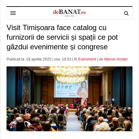
Visit Timișoara face catalog cu
HOME
furnizorii de servicii și spații ce pot
ADMINISTRAȚIE
DESPRE NOI
găzdui evenimente și congrese
POLITICĂ
REDACȚIA DEBANAT
PRIMĂRIA TIMIŞOARA
Publicat la: 18 aprilie 2025 | ora: 10:53 | în
Eveniment
| de
Marcel Hoster
SPORT
POLITICA DE COOKIES
CONSILIUL JUDEŢEAN TIMIŞ
POLITICA
OPINII
POLITICA DE CONFIDENȚIALITATE
PREFECTURA TIMIŞ
POLI TIMISOARA
TIMP LIBER ȘI CULTURĂ
FOTBAL JUDETEAN
DOSARELE DEBANAT
ECONOMIC
ALTE SPORTURI
ETICA LUCIDITĂȚII ASISTATE
TIMP LIBER
SĂNĂTATE
JURNAL DE CAMPANIE
ULTRAMARIN VA RECOMANDA
AFACERI
MAI MULTE
ZÂMBETE AMARE
CULTURA