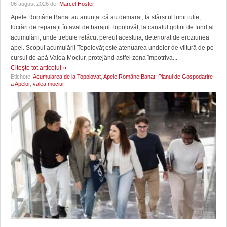
06 august 2026 de:
Marcel Hoster
Apele Române Banat au anunțat că au demarat, la sfârșitul lunii iulie,
lucrări de reparații în aval de barajul Topolovăț, la canalul golirii de fund al
acumulării, unde trebuie refăcut pereul acestuia, deteriorat de eroziunea
apei. Scopul acumulării Topolovăț este atenuarea undelor de viitură de pe
cursul de apă Valea Mociur, protejând astfel zona împotriva...
Citeşte tot articolul
Etichete:
Acumularea de la Topolovat
,
Apele Române Banat
,
Planul de Gospodarire
a Apelor
,
valea mociur