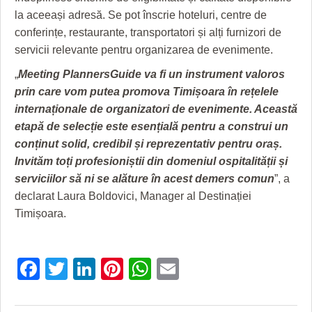
la aceeași adresă. Se pot înscrie hoteluri, centre de
conferințe, restaurante, transportatori și alți furnizori de
servicii relevante pentru organizarea de evenimente.
„
Meeting PlannersGuide va fi un instrument valoros
prin care vom putea promova Timișoara în rețelele
internaționale de organizatori de evenimente. Această
etapă de selecție este esențială pentru a construi un
conținut solid, credibil și reprezentativ
pentru oraș.
Invităm toți profesioniștii din domeniul ospitalității și
serviciilor să ni se alăture în acest demers comun
”, a
declarat Laura Boldovici, Manager al Destinației
Timișoara.
Facebook
Twitter
LinkedIn
Pinterest
WhatsApp
Email