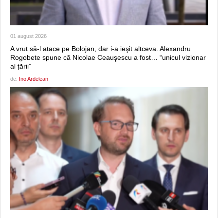
01 august 2026
A vrut să-l atace pe Bolojan, dar i-a ieşit altceva. Alexandru
Rogobete spune că Nicolae Ceauşescu a fost… “unicul vizionar
al țării”
de:
Ino Ardelean