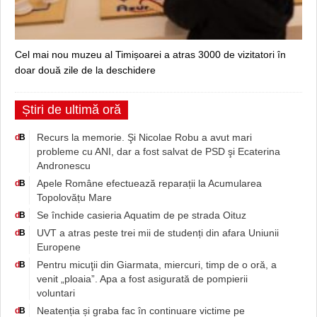
Cel mai nou muzeu al Timișoarei a atras 3000 de vizitatori în
doar două zile de la deschidere
Știri de ultimă oră
Recurs la memorie. Şi Nicolae Robu a avut mari
d
B
probleme cu ANI, dar a fost salvat de PSD şi Ecaterina
Andronescu
Apele Române efectuează reparații la Acumularea
d
B
Topolovățu Mare
Se închide casieria Aquatim de pe strada Oituz
d
B
UVT a atras peste trei mii de studenți din afara Uniunii
d
B
Europene
Pentru micuţii din Giarmata, miercuri, timp de o oră, a
d
B
venit „ploaia”. Apa a fost asigurată de pompierii
voluntari
Neatenția și graba fac în continuare victime pe
d
B