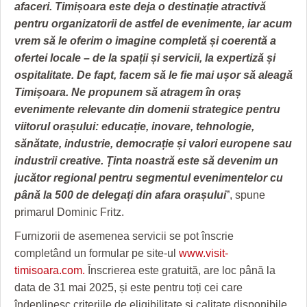
HARTA TIMIŞOAREI
afaceri. Timișoara este deja o
destinație atractivă
pentru organizatorii de astfel de evenimente, iar acum
LICEE, ŞCOLI ŞI GRĂDINIŢE DIN TIMIŞ
vrem să le oferim o imagine completă și coerentă a
ofertei locale – de la spații și servicii, la expertiză și
PRIMĂRIILE DIN TIMIŞ
ospitalitate. De fapt, facem să le fie mai ușor să aleagă
SFATUL MEDICULUI
Timișoara. Ne propunem să atragem în oraș
evenimente relevante din domenii
strategice pentru
SFATURI JURIDICE
viitorul orașului: educație, inovare, tehnologie,
sănătate, industrie, democrație și valori europene sau
industrii creative. Ținta
noastră este să devenim un
jucător regional pentru segmentul evenimentelor cu
până la 500 de delegați din
afara
orașului
”, spune
primarul Dominic Fritz.
Furnizorii de asemenea servicii se pot înscrie
completând un formular pe site-ul
www.visit-
timisoara.com.
Înscrierea este gratuită, are loc până la
data de 31 mai 2025, și este pentru toți cei care
îndeplinesc criteriile de eligibilitate și calitate disponibile