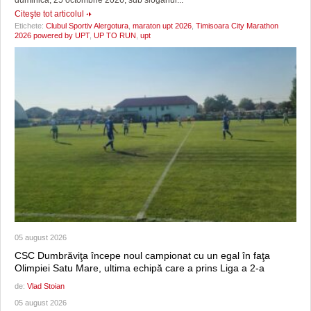
duminică, 25 octombrie 2026, sub sloganul...
Citeşte tot articolul
Etichete:
Clubul Sportiv Alergotura
,
maraton upt 2026
,
Timisoara City Marathon
2026 powered by UPT
,
UP TO RUN
,
upt
05 august 2026
CSC Dumbrăviţa începe noul campionat cu un egal în faţa
Olimpiei Satu Mare, ultima echipă care a prins Liga a 2-a
de:
Vlad Stoian
05 august 2026