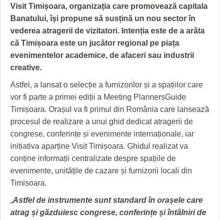
GRĂDINA TAICII DOMNULUI
CRONICĂ DE FILM
ACCIDENTE
Visit Timișoara, organizația care promovează capitala
Banatului, își propune să susțină un nou sector în
ZIARISTU’ DE TERASĂ
UNDE MERGEM
ANUNŢURI
vederea atragerii de vizitatori.
Intenția este de a arăta
CU OIŞTEA-N KIERKEGAARD
FILME DOCUMENTARE
INFO SI UTILE
că Timișoara este un jucător regional pe piața
evenimentelor academice, de afaceri sau industrii
FINANŢĂRI DE LA A LA Z
CLIPURI VIDEO
CULTURA
creative.
PE SURSE
JOCURI ONLINE
INVATAMANT
Astfel, a lansat o selecție a furnizorilor și a spațiilor care
vor fi parte a primei ediții a Meeting PlannersGuide
JUSTITIE
Timișoara. Orașul va fi primul din România care lansează
procesul de realizare a unui ghid dedicat atragerii de
FILME DOCUMENTARE
congrese, conferințe și evenimente internaționale, iar
CLIPURI VIDEO
inițiativa aparține Visit Timișoara. Ghidul realizat va
conține informații centralizate despre spațiile de
JOCURI ONLINE
evenimente, unitățile de cazare și furnizorii locali din
Timișoara.
DIVERSE
„
Astfel de instrumente sunt standard în orașele care
FARMACII DIN TIMIŞOARA
atrag și găzduiesc congrese, conferințe și întâlniri de