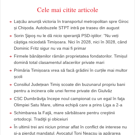
Cele mai citite articole
Lațcău anunță victoria în transportul metropolitan spre Giroc
și Chișoda. Autobuzele STPT intră pe traseu din august
Sorin Şipoş nu le dă nicio speranţă PSD-iştilor: “Nu veți
câștiga niciodată Timișoara. Nici în 2028, nici în 3028, când
Dominic Fritz sigur nu va mai fi primar
Firmele bănățenilor rămân proprietatea fondatorilor. Timișul
domină total clasamentul afacerilor private mari
Primăria Timișoara vrea să facă grădini în curțile mai multor
școli
Consiliul Județean Timiș scoate din buzunarul propriu bani
pentru a incinera oile unei ferme private din Giulvăz
CSC Dumbrăviţa începe noul campionat cu un egal în faţa
Olimpiei Satu Mare, ultima echipă care a prins Liga a 2-a
Schimbarea la Faţă, mare sărbătoare pentru creştinii
ortodocşi. Tradiţii şi obiceiuri
În ultimii trei ani niciun primar aflat în conflict de interese nu
şi-a pierdut mandatul. Avocatul Toni Neacşu ia apărarea