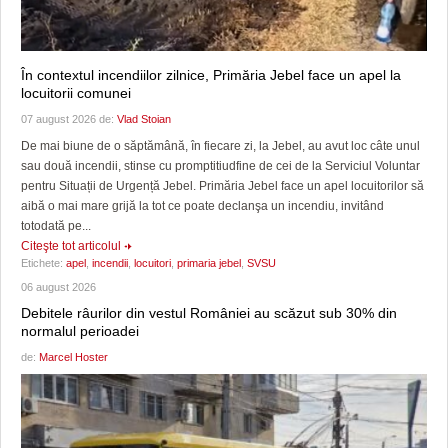
În contextul incendiilor zilnice, Primăria Jebel face un apel la
locuitorii comunei
07 august 2026 de:
Vlad Stoian
De mai biune de o săptămână, în fiecare zi, la Jebel, au avut loc câte unul
sau două incendii, stinse cu promptitiudfine de cei de la Serviciul Voluntar
pentru Situații de Urgență Jebel. Primăria Jebel face un apel locuitorilor să
aibă o mai mare grijă la tot ce poate declanşa un incendiu, invitând
totodată pe...
Citeşte tot articolul
Etichete:
apel
,
incendii
,
locuitori
,
primaria jebel
,
SVSU
06 august 2026
Debitele râurilor din vestul României au scăzut sub 30% din
normalul perioadei
de:
Marcel Hoster