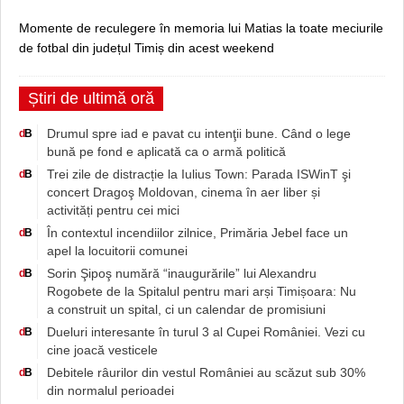
Momente de reculegere în memoria lui Matias la toate meciurile
de fotbal din județul Timiș din acest weekend
Știri de ultimă oră
Drumul spre iad e pavat cu intenţii bune. Când o lege
d
B
bună pe fond e aplicată ca o armă politică
Trei zile de distracție la Iulius Town: Parada ISWinT şi
d
B
concert Dragoş Moldovan, cinema în aer liber și
activități pentru cei mici
În contextul incendiilor zilnice, Primăria Jebel face un
d
B
apel la locuitorii comunei
Sorin Şipoş numără “inaugurările” lui Alexandru
d
B
Rogobete de la Spitalul pentru mari arși Timișoara: Nu
a construit un spital, ci un calendar de promisiuni
Dueluri interesante în turul 3 al Cupei României. Vezi cu
d
B
cine joacă vesticele
Debitele râurilor din vestul României au scăzut sub 30%
d
B
din normalul perioadei