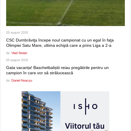
05 august 2026
CSC Dumbrăviţa începe noul campionat cu un egal în faţa
Olimpiei Satu Mare, ultima echipă care a prins Liga a 2-a
de:
Vlad Stoian
05 august 2026
Gata vacanța! Baschetbaliștii reiau pregătirile pentru un
campion în care vor să strălucească
de:
Daniel Neacșu