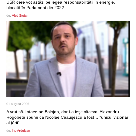
USR cere vot astăzi pe legea responsabilității în energie,
blocată în Parlament din 2022
de:
Vlad Stoian
01 august 2026
A vrut să-l atace pe Bolojan, dar i-a ieşit altceva. Alexandru
Rogobete spune că Nicolae Ceauşescu a fost… “unicul vizionar
al țării”
de:
Ino Ardelean