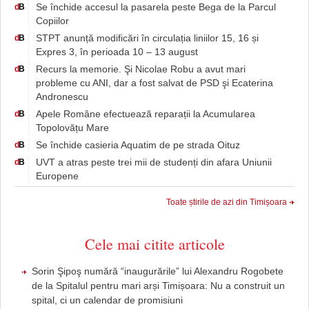
Se închide accesul la pasarela peste Bega de la Parcul
d
B
Copiilor
STPT anunță modificări în circulația liniilor 15, 16 și
d
B
Expres 3, în perioada 10 – 13 august
Recurs la memorie. Şi Nicolae Robu a avut mari
d
B
probleme cu ANI, dar a fost salvat de PSD şi Ecaterina
Andronescu
Apele Române efectuează reparații la Acumularea
d
B
Topolovățu Mare
Se închide casieria Aquatim de pe strada Oituz
d
B
UVT a atras peste trei mii de studenți din afara Uniunii
d
B
Europene
Toate știrile de azi din Timișoara
Cele mai citite articole
Sorin Şipoş numără “inaugurările” lui Alexandru Rogobete
de la Spitalul pentru mari arși Timișoara: Nu a construit un
spital, ci un calendar de promisiuni