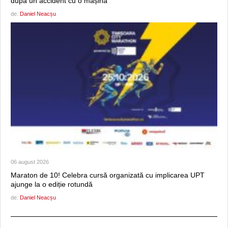
după un accident cu o mașină
de:
Daniel Neacșu
06 august 2026
Maraton de 10! Celebra cursă organizată cu implicarea UPT
ajunge la o ediție rotundă
de:
Daniel Neacșu