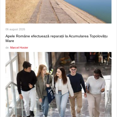
06 august 2026
Apele Române efectuează reparații la Acumularea Topolovățu
Mare
de:
Marcel Hoster