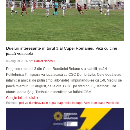
Dueluri interesante în turul 3 al Cupei României. Vezi cu cine
joacă vesticele
06 august 2026 de:
Daniel Neacșu
Programul turului 3 din Cupa României Betano s-a stabilit astăzi.
Politehnica Timișoara va juca acasă cu CSC Dumbrăvița. Cele două s-au
întâlnit și amical de puțin timp, alb-violeții impunându-se cu 1-0. Meciul se
joacă miercuri, 12 august, de la ora 17.30, pe stadionul „Electrica”. Tot
atunci, dar la Șag, Timișul din localitate va întâlni CSM...
Citeşte tot articolul
Etichete:
poli vs dumbravita in cupa
,
sag resita in cupa
,
Vezi cum joaca vesticele