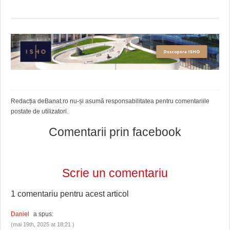
HARTA TIMIŞOAREI
LICEE, ŞCOLI ŞI GRĂDINIŢE DIN TIMIŞ
PRIMĂRIILE DIN TIMIŞ
SFATUL MEDICULUI
SFATURI JURIDICE
Redacția deBanat.ro nu-și asumă responsabilitatea pentru comentariile
postate de utilizatori.
Comentarii prin facebook
Scrie un comentariu
1 comentariu pentru
acest articol
Daniel
a spus:
(mai 19th, 2025 at 18:21 )