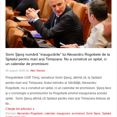
Sorin Şipoş numără “inaugurările” lui Alexandru Rogobete de la
Spitalul pentru mari arși Timișoara: Nu a construit un spital, ci
un calendar de promisiuni
06 august 2026 de:
Alex Nestor
Preşedintele USR Timiş, senatorul Sorin Şipoş, afirmă că, la Spitalul
pentru mari arși Timișoara, fostul ministru al Sănătăţii, Alexandru
Rogobete, nu a construit un spital, ci un calendar de promisiuni. Şipoş face
şi o cronologie a promisiunilor lui Rogobete privind inaugurarea acestui
spital. Sorin Şipoş afirmă că Spitalul pentru mari arși Timișoara trebuia să
fie...
Citeşte tot articolul
Etichete:
Alexandru Rogobete
,
calendar
,
inaugurare
,
promisiuni
,
Sorin Sipos
,
Spitalul
pentru mari arși