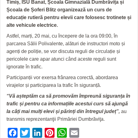
GRĂDINA TAICII DOMNULUI
CRONICĂ DE FILM
ACCIDENTE
Timiș, ISU Banat, Școala Gimnazială Dumbrăvița și
Școala de Șoferi Blitz organizează un curs de
ZIARISTU’ DE TERASĂ
UNDE MERGEM
ANUNŢURI
educație rutieră pentru elevii care folosesc trotinete și
alte vehicule electrice.
CU OIŞTEA-N KIERKEGAARD
FILME DOCUMENTARE
INFO SI UTILE
Astfel, marți, 20 mai, cu începere de la ora 09:00, în
FINANŢĂRI DE LA A LA Z
CLIPURI VIDEO
CULTURA
parcarea Sălii Polivalente, alături de instructori moto și
agenți de poliție, se vor discuta reguli de circulație și
PE SURSE
JOCURI ONLINE
INVATAMANT
pericolele care apar atunci când aceste reguli sunt
JUSTITIE
ignorate în trafic.
FILME DOCUMENTARE
Participanții vor exersa frânarea corectă, abordarea
virajelor și participarea la trafic în siguranță.
CLIPURI VIDEO
“Vă așteptăm ca să promovăm împreună siguranța în
JOCURI ONLINE
trafic și pentru ca informațiile acestui curs să ajungă
la câți mai mulți elevi și părinți din întregul județ”,
au
DIVERSE
transmis reprezentanţii Primăriei Dumbrăviţa.
FARMACII DIN TIMIŞOARA
Facebook
Twitter
LinkedIn
Pinterest
WhatsApp
Email