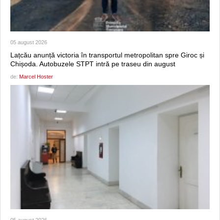
05 august 2026
Lațcău anunță victoria în transportul metropolitan spre Giroc și
Chișoda. Autobuzele STPT intră pe traseu din august
de:
Marcel Hoster
05 august 2026