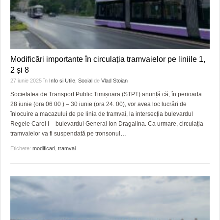
Modificări importante în circulația tramvaielor pe liniile 1,
2 și 8
27 iunie 2025
în
Info si Utile
,
Social
de
Vlad Stoian
Societatea de Transport Public Timișoara (STPT) anunță că, în perioada
28 iunie (ora 06 00 ) – 30 iunie (ora 24. 00), vor avea loc lucrări de
înlocuire a macazului de pe linia de tramvai, la intersecția bulevardul
Regele Carol I – bulevardul General Ion Dragalina. Ca urmare, circulația
tramvaielor va fi suspendată pe tronsonul
…
Etichete:
modificari
,
tramvai