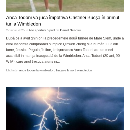
Anca Todoni va juca împotriva Cristinei Bucșă în primul
tur la Wimbledon
27 iunie 2025
în
Alte sporturi
,
Sport
de
Daniel Neacșu
După ce a avut ghinion la precedentele două turnee de Mare Șlem, unde a
evoluat contra campioanei olimpice Qinwen Zheng și a numărului 3 din
lume, Jessica Pegula, în fine, timișoreanca Anca Todoni are un meci
accesibil în manşa inaugurală de la Wimbledon. Anca Todoni (20 ani, 90
WTA), care anul trecut a ajuns în
…
Etichete:
anca todoni la wimbledon
,
tragere la sorti wimbledon