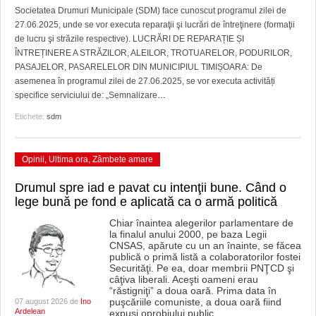
Societatea Drumuri Municipale (SDM) face cunoscut programul zilei de
27.06.2025, unde se vor executa reparaţii şi lucrări de întreţinere (formaţii
de lucru şi străzile respective). LUCRĂRI DE REPARAȚIE ȘI
ÎNTREȚINERE A STRĂZILOR, ALEILOR, TROTUARELOR, PODURILOR,
PASAJELOR, PASARELELOR DIN MUNICIPIUL TIMIȘOARA: De
asemenea în programul zilei de 27.06.2025, se vor executa activități
specifice serviciului de: „Semnalizare
…
Etichete:
sdm
Opinii
,
Ultima ora
,
Zâmbete amare
Drumul spre iad e pavat cu intenţii bune. Când o
lege bună pe fond e aplicată ca o armă politică
Chiar înaintea alegerilor parlamentare de
la finalul anului 2000, pe baza Legii
CNSAS, apărute cu un an înainte, se făcea
publică o primă listă a colaboratorilor fostei
Securităţi. Pe ea, doar membrii PNŢCD şi
câţiva liberali. Aceşti oameni erau
“răstigniţi” a doua oară. Prima data în
puşcăriile comuniste, a doua oară fiind
07 august 2026 de
Ino
Ardelean
expuşi oprobiului public,
…