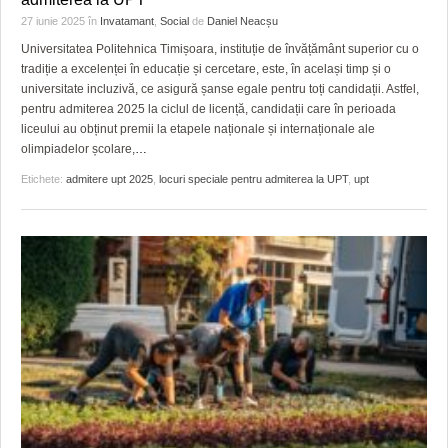
27 iunie 2025
în
Invatamant
,
Social
de
Daniel Neacșu
Universitatea Politehnica Timișoara, instituție de învățământ superior cu o
tradiție a excelenței în educație și cercetare, este, în același timp și o
universitate incluzivă, ce asigură șanse egale pentru toți candidații. Astfel,
pentru admiterea 2025 la ciclul de licență, candidații care în perioada
liceului au obținut premii la etapele naționale și internaționale ale
olimpiadelor școlare,
…
Etichete:
admitere upt 2025
,
locuri speciale pentru admiterea la UPT
,
upt