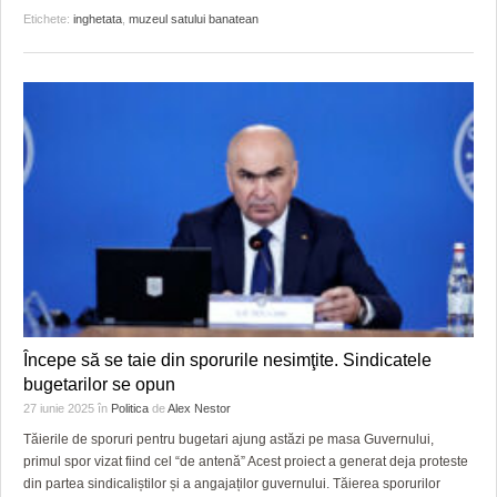
Etichete:
inghetata
,
muzeul satului banatean
Începe să se taie din sporurile nesimţite. Sindicatele
bugetarilor se opun
27 iunie 2025
în
Politica
de
Alex Nestor
Tăierile de sporuri pentru bugetari ajung astăzi pe masa Guvernului,
primul spor vizat fiind cel “de antenă” Acest proiect a generat deja proteste
din partea sindicaliștilor și a angajaților guvernului. Tăierea sporurilor