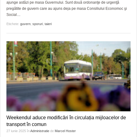
ajunge astăzi pe masa Guvernului. Sunt două ordonanţe de urgenţă
pregătite de guvern care au ajuns deja pe masa Consiliului Economoc şi
Social
…
Etichete:
guvern
,
sporuri
,
taieri
Weekendul aduce modificări în circulația mijloacelor de
transport în comun
27 iunie 2025
în
Administratie
de
Marcel Hoster