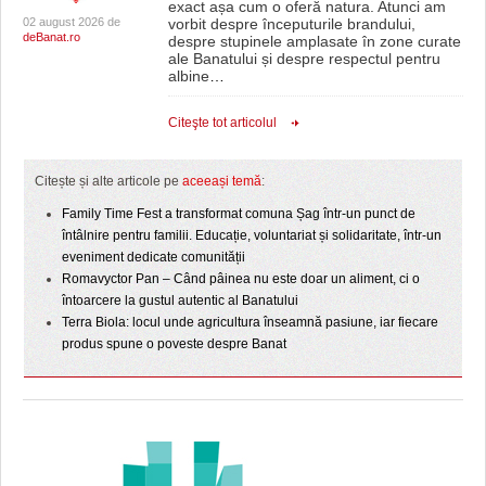
exact așa cum o oferă natura. Atunci am
02 august 2026 de
vorbit despre începuturile brandului,
deBanat.ro
despre stupinele amplasate în zone curate
ale Banatului și despre respectul pentru
albine
…
Citeşte tot articolul
Citește și alte articole pe
aceeași temă
:
Family Time Fest a transformat comuna Șag într-un punct de
întâlnire pentru familii. Educație, voluntariat și solidaritate, într-un
eveniment dedicate comunității
Romavyctor Pan – Când pâinea nu este doar un aliment, ci o
întoarcere la gustul autentic al Banatului
Terra Biola: locul unde agricultura înseamnă pasiune, iar fiecare
produs spune o poveste despre Banat