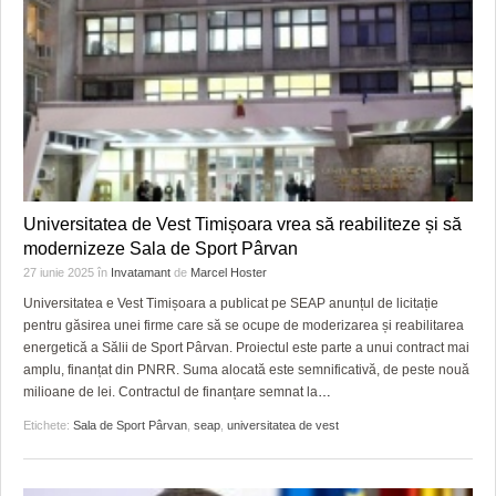
Universitatea de Vest Timișoara vrea să reabiliteze și să
modernizeze Sala de Sport Pârvan
27 iunie 2025
în
Invatamant
de
Marcel Hoster
Universitatea e Vest Timișoara a publicat pe SEAP anunțul de licitație
pentru găsirea unei firme care să se ocupe de moderizarea și reabilitarea
energetică a Sălii de Sport Pârvan. Proiectul este parte a unui contract mai
amplu, finanțat din PNRR. Suma alocată este semnificativă, de peste nouă
milioane de lei. Contractul de finanțare semnat la
…
Etichete:
Sala de Sport Pârvan
,
seap
,
universitatea de vest