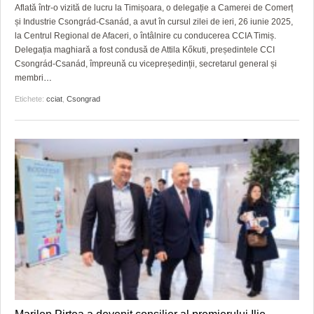
GRĂDINA TAICII DOMNULUI
CRONICĂ DE FILM
ACCIDENTE
Aflată într-o vizită de lucru la Timișoara, o delegație a Camerei de Comerț
și Industrie Csongrád-Csanád, a avut în cursul zilei de ieri, 26 iunie 2025,
ZIARISTU’ DE TERASĂ
UNDE MERGEM
ANUNŢURI
la Centrul Regional de Afaceri, o întâlnire cu conducerea CCIA Timiș.
Delegația maghiară a fost condusă de Attila Kőkuti, președintele CCI
CU OIŞTEA-N KIERKEGAARD
FILME DOCUMENTARE
INFO SI UTILE
Csongrád-Csanád, împreună cu vicepreședinții, secretarul general și
membri
…
FINANŢĂRI DE LA A LA Z
CLIPURI VIDEO
CULTURA
Etichete:
cciat
,
Csongrad
PE SURSE
JOCURI ONLINE
INVATAMANT
JUSTITIE
FILME DOCUMENTARE
CLIPURI VIDEO
JOCURI ONLINE
DIVERSE
FARMACII DIN TIMIŞOARA