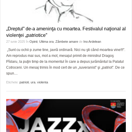
„Dreptul” de-a ameninţa cu moartea. Festivalul naţional al
violenţei „patriotice”
27 iunie 2025
în
Opinii
,
Ultima ora
,
Zâmbete amare
de
Ino Ardelean
„Sunt cu ochii p zume tine, javră ordinară. Nici nu şti când moartea vine!!!”.
Am reprodus mai sus, mot a mot, mesajul primit de ministrul Dragoş
Pîslaru, la puţin timp de la momentul în care a depus jurământul la Palatul
Cotroceni. Un mesaj trimis în mod cert de un „suveranist” şi „patriot”. De ce
spun
…
Etichete:
patrioti
,
ura
,
violenta