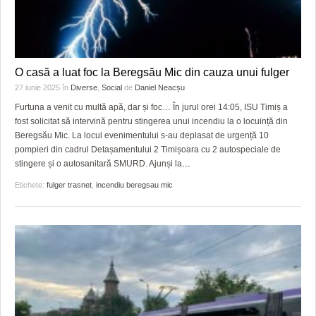
O casă a luat foc la Beregsău Mic din cauza unui fulger
27 iunie 2025
în
Diverse
,
Social
de
Daniel Neacșu
Furtuna a venit cu multă apă, dar și foc… În jurul orei 14:05, ISU Timiș a
fost solicitat să intervină pentru stingerea unui incendiu la o locuință din
Beregsău Mic. La locul evenimentului s-au deplasat de urgență 10
pompieri din cadrul Detașamentului 2 Timișoara cu 2 autospeciale de
stingere și o autosanitară SMURD. Ajunși la
…
Etichete:
fulger trasnet
,
incendiu beregsau mic