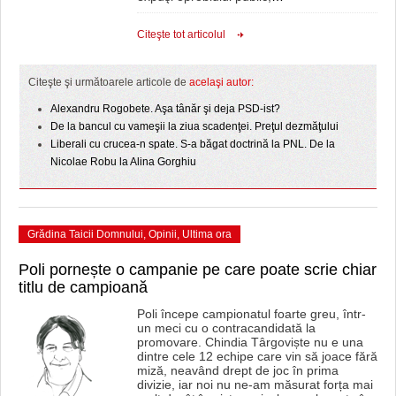
Citeşte tot articolul
Citeşte şi următoarele articole de
acelaşi autor:
Alexandru Rogobete. Aşa tânăr şi deja PSD-ist?
De la bancul cu vameşii la ziua scadenţei. Preţul dezmăţului
Liberali cu crucea-n spate. S-a băgat doctrină la PNL. De la
Nicolae Robu la Alina Gorghiu
Grădina Taicii Domnului
,
Opinii
,
Ultima ora
Poli pornește o campanie pe care poate scrie chiar
titlu de campioană
Poli începe campionatul foarte greu, într-
un meci cu o contracandidată la
promovare. Chindia Târgoviște nu e una
dintre cele 12 echipe care vin să joace fără
miză, neavând drept de joc în prima
divizie, iar noi nu ne-am măsurat forța mai