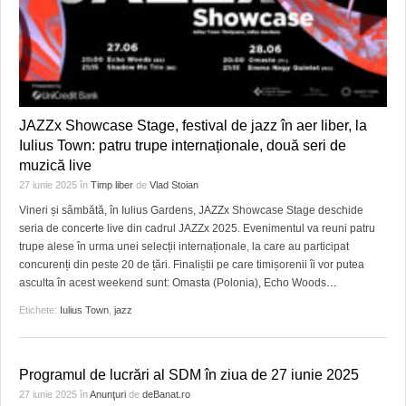
JAZZx Showcase Stage, festival de jazz în aer liber, la
Iulius Town: patru trupe internaționale, două seri de
muzică live
27 iunie 2025
în
Timp liber
de
Vlad Stoian
Vineri și sâmbătă, în Iulius Gardens, JAZZx Showcase Stage deschide
seria de concerte live din cadrul JAZZx 2025. Evenimentul va reuni patru
trupe alese în urma unei selecții internaționale, la care au participat
concurenți din peste 20 de țări. Finaliștii pe care timișorenii îi vor putea
asculta în acest weekend sunt: Omasta (Polonia), Echo Woods
…
Etichete:
Iulius Town
,
jazz
Programul de lucrări al SDM în ziua de 27 iunie 2025
27 iunie 2025
în
Anunţuri
de
deBanat.ro