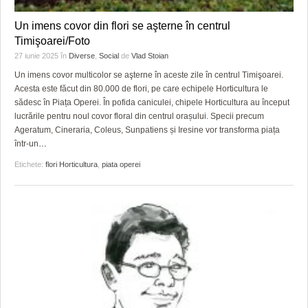
Un imens covor din flori se aşterne în centrul
Timişoarei/Foto
27 iunie 2025
în
Diverse
,
Social
de
Vlad Stoian
Un imens covor multicolor se aşterne în aceste zile în centrul Timişoarei.
Acesta este făcut din 80.000 de flori, pe care echipele Horticultura le
sădesc în Piața Operei. În pofida caniculei, chipele Horticultura au început
lucrările pentru noul covor floral din centrul orașului. Specii precum
Ageratum, Cineraria, Coleus, Sunpatiens și Iresine vor transforma piața
într-un
…
Etichete:
flori Horticultura
,
piata operei