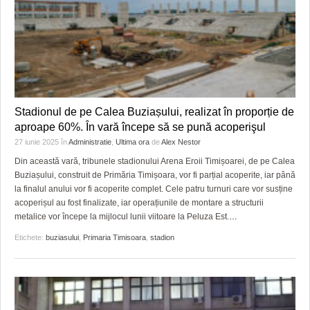
Stadionul de pe Calea Buziașului, realizat în proporție de
aproape 60%. În vară începe să se pună acoperişul
27 iunie 2025
în
Administratie
,
Ultima ora
de
Alex Nestor
Din această vară, tribunele stadionului Arena Eroii Timișoarei, de pe Calea
Buziașului, construit de Primăria Timișoara, vor fi parțial acoperite, iar până
la finalul anului vor fi acoperite complet. Cele patru turnuri care vor susține
acoperișul au fost finalizate, iar operațiunile de montare a structurii
metalice vor începe la mijlocul lunii viitoare la Peluza Est.
…
Etichete:
buziasului
,
Primaria Timisoara
,
stadion