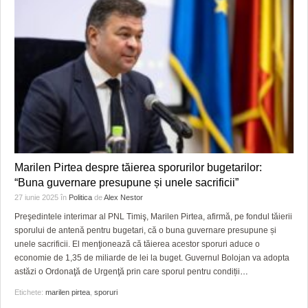
Marilen Pirtea despre tăierea sporurilor bugetarilor:
“Buna guvernare presupune și unele sacrificii”
27 iunie 2025
în
Politica
de
Alex Nestor
Preşedintele interimar al PNL Timiş, Marilen Pirtea, afirmă, pe fondul tăierii
sporului de antenă pentru bugetari, că o buna guvernare presupune și
unele sacrificii. El menţionează că tăierea acestor sporuri aduce o
economie de 1,35 de miliarde de lei la buget. Guvernul Bolojan va adopta
astăzi o Ordonaţă de Urgenţă prin care sporul pentru condiții
…
Etichete:
marilen pirtea
,
sporuri