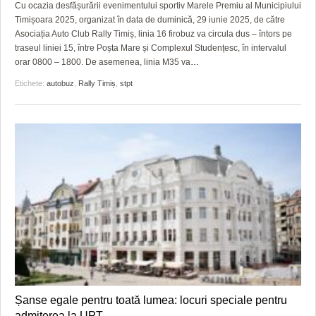
Cu ocazia desfășurării evenimentului sportiv Marele Premiu al Municipiului
Timișoara 2025, organizat în data de duminică, 29 iunie 2025, de către
Asociația Auto Club Rally Timiș, linia 16 firobuz va circula dus – întors pe
traseul liniei 15, între Poșta Mare și Complexul Studențesc, în intervalul
orar 0800 – 1800. De asemenea, linia M35 va
…
Etichete:
autobuz
,
Rally Timiș
,
stpt
Șanse egale pentru toată lumea: locuri speciale pentru
admiterea la UPT