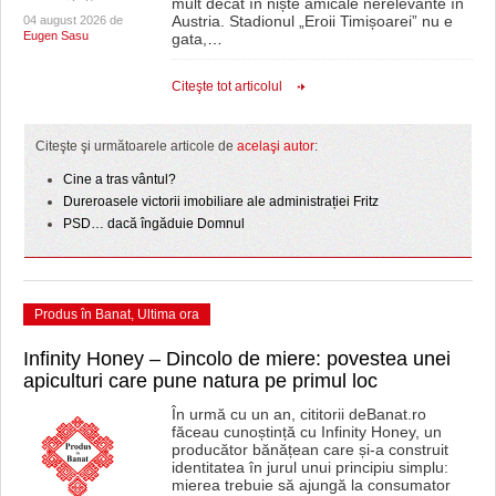
mult decât în niște amicale nerelevante în
Austria. Stadionul „Eroii Timișoarei” nu e
04 august 2026 de
Eugen Sasu
gata,
…
Citeşte tot articolul
Citeşte şi următoarele articole de
acelaşi autor
:
Cine a tras vântul?
Dureroasele victorii imobiliare ale administrației Fritz
PSD… dacă îngăduie Domnul
Produs în Banat
,
Ultima ora
Infinity Honey – Dincolo de miere: povestea unei
apiculturi care pune natura pe primul loc
În urmă cu un an, cititorii deBanat.ro
făceau cunoștință cu Infinity Honey, un
producător bănățean care și-a construit
identitatea în jurul unui principiu simplu:
mierea trebuie să ajungă la consumator