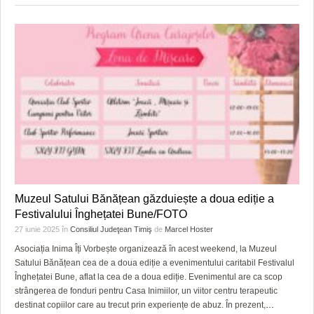
Muzeul Satului Bănățean găzduiește a doua ediție a
Festivalului Înghețatei Bune/FOTO
27 iunie 2025
în
Consiliul Judeţean Timiş
de
Marcel Hoster
Asociația Inima Îți Vorbește organizează în acest weekend, la Muzeul
Satului Bănățean cea de a doua ediție a evenimentului caritabil Festivalul
Înghețatei Bune, aflat la cea de a doua ediție. Evenimentul are ca scop
strângerea de fonduri pentru Casa Inimiilor, un viitor centru terapeutic
destinat copiilor care au trecut prin experiențe de abuz. În prezent,
…