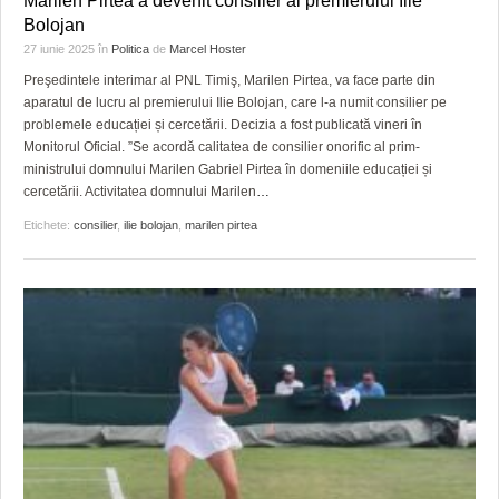
Marilen Pirtea a devenit consilier al premierului Ilie
HARTA TIMIŞOAREI
Bolojan
27 iunie 2025
în
Politica
de
Marcel Hoster
LICEE, ŞCOLI ŞI GRĂDINIŢE DIN TIMIŞ
Preşedintele interimar al PNL Timiş, Marilen Pirtea, va face parte din
PRIMĂRIILE DIN TIMIŞ
aparatul de lucru al premierului Ilie Bolojan, care l-a numit consilier pe
problemele educației și cercetării. Decizia a fost publicată vineri în
SFATUL MEDICULUI
Monitorul Oficial. ”Se acordă calitatea de consilier onorific al prim-
ministrului domnului Marilen Gabriel Pirtea în domeniile educației și
SFATURI JURIDICE
cercetării. Activitatea domnului Marilen
…
Etichete:
consilier
,
ilie bolojan
,
marilen pirtea