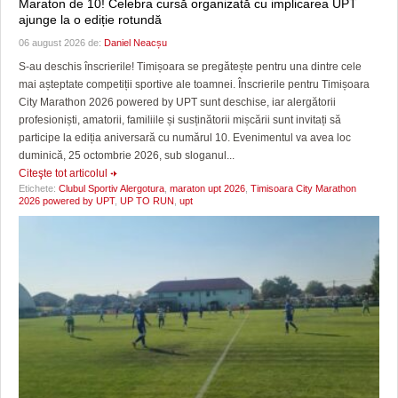
Maraton de 10! Celebra cursă organizată cu implicarea UPT
ajunge la o ediție rotundă
06 august 2026 de:
Daniel Neacșu
S-au deschis înscrierile! Timișoara se pregătește pentru una dintre cele
mai așteptate competiții sportive ale toamnei. Înscrierile pentru Timișoara
City Marathon 2026 powered by UPT sunt deschise, iar alergătorii
profesioniști, amatorii, familiile și susținătorii mișcării sunt invitați să
participe la ediția aniversară cu numărul 10. Evenimentul va avea loc
duminică, 25 octombrie 2026, sub sloganul...
Citeşte tot articolul
Etichete:
Clubul Sportiv Alergotura
,
maraton upt 2026
,
Timisoara City Marathon
2026 powered by UPT
,
UP TO RUN
,
upt