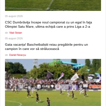
05 august 2026
CSC Dumbrăviţa începe noul campionat cu un egal în faţa
Olimpiei Satu Mare, ultima echipă care a prins Liga a 2-a
de:
Vlad Stoian
05 august 2026
Gata vacanța! Baschetbaliștii reiau pregătirile pentru un
campion în care vor să strălucească
de:
Daniel Neacșu