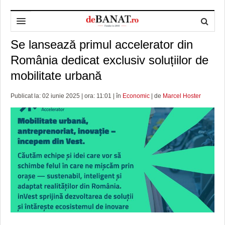
Se lansează primul accelerator din
HOME
România dedicat exclusiv soluțiilor de
ADMINISTRAȚIE
DESPRE NOI
mobilitate urbană
POLITICĂ
REDACȚIA DEBANAT
PRIMĂRIA TIMIŞOARA
Publicat la: 02 iunie 2025 | ora: 11:01 | în
Economic
| de
Marcel Hoster
SPORT
POLITICA DE COOKIES
CONSILIUL JUDEŢEAN TIMIŞ
POLITICA
OPINII
POLITICA DE CONFIDENȚIALITATE
PREFECTURA TIMIŞ
POLI TIMISOARA
TIMP LIBER ȘI CULTURĂ
FOTBAL JUDETEAN
DOSARELE DEBANAT
ECONOMIC
ALTE SPORTURI
ETICA LUCIDITĂȚII ASISTATE
TIMP LIBER
SĂNĂTATE
JURNAL DE CAMPANIE
ULTRAMARIN VA RECOMANDA
AFACERI
MAI MULTE
ZÂMBETE AMARE
CULTURA