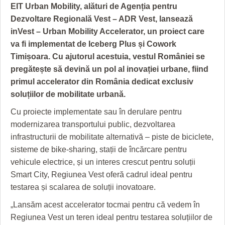
GRĂDINA TAICII DOMNULUI
CRONICĂ DE FILM
ACCIDENTE
EIT Urban Mobility, alături de Agenția pentru
Dezvoltare Regională Vest – ADR Vest, lansează
ZIARISTU’ DE TERASĂ
UNDE MERGEM
ANUNŢURI
inVest – Urban Mobility Accelerator, un proiect care
CU OIŞTEA-N KIERKEGAARD
FILME DOCUMENTARE
INFO SI UTILE
va fi implementat de Iceberg Plus și Cowork
Timișoara. Cu ajutorul acestuia, vestul României se
FINANŢĂRI DE LA A LA Z
CLIPURI VIDEO
CULTURA
pregătește să devină un pol al inovației urbane, fiind
primul accelerator din România dedicat exclusiv
PE SURSE
JOCURI ONLINE
INVATAMANT
soluțiilor de mobilitate urbană.
JUSTITIE
Cu proiecte implementate sau în derulare pentru
modernizarea transportului public, dezvoltarea
FILME DOCUMENTARE
infrastructurii de mobilitate alternativă – piste de biciclete,
CLIPURI VIDEO
sisteme de bike-sharing, stații de încărcare pentru
vehicule electrice, și un interes crescut pentru soluții
JOCURI ONLINE
Smart City, Regiunea Vest oferă cadrul ideal pentru
testarea și scalarea de soluții inovatoare.
DIVERSE
„Lansăm acest accelerator tocmai pentru că vedem în
FARMACII DIN TIMIŞOARA
Regiunea Vest un teren ideal pentru testarea soluțiilor de