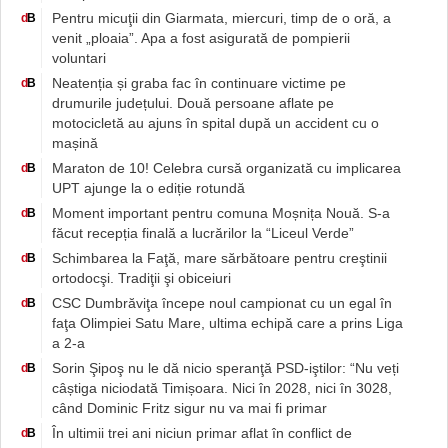
Pentru micuţii din Giarmata, miercuri, timp de o oră, a
d
B
venit „ploaia”. Apa a fost asigurată de pompierii
voluntari
Neatenția și graba fac în continuare victime pe
d
B
drumurile județului. Două persoane aflate pe
motocicletă au ajuns în spital după un accident cu o
mașină
Maraton de 10! Celebra cursă organizată cu implicarea
d
B
UPT ajunge la o ediție rotundă
Moment important pentru comuna Moșnița Nouă. S-a
d
B
făcut recepția finală a lucrărilor la “Liceul Verde”
Schimbarea la Faţă, mare sărbătoare pentru creştinii
d
B
ortodocşi. Tradiţii şi obiceiuri
CSC Dumbrăviţa începe noul campionat cu un egal în
d
B
faţa Olimpiei Satu Mare, ultima echipă care a prins Liga
a 2-a
Sorin Şipoş nu le dă nicio speranţă PSD-iştilor: “Nu veți
d
B
câștiga niciodată Timișoara. Nici în 2028, nici în 3028,
când Dominic Fritz sigur nu va mai fi primar
În ultimii trei ani niciun primar aflat în conflict de
d
B