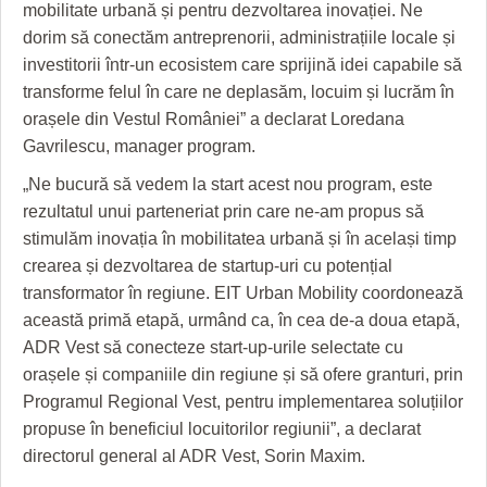
HARTA TIMIŞOAREI
mobilitate urbană și pentru dezvoltarea inovației. Ne
dorim să conectăm antreprenorii, administrațiile locale și
LICEE, ŞCOLI ŞI GRĂDINIŢE DIN TIMIŞ
investitorii într-un ecosistem care sprijină idei capabile să
transforme felul în care ne deplasăm, locuim și lucrăm în
PRIMĂRIILE DIN TIMIŞ
orașele din Vestul României” a declarat Loredana
SFATUL MEDICULUI
Gavrilescu, manager program.
„Ne bucură să vedem la start acest nou program, este
SFATURI JURIDICE
rezultatul unui parteneriat prin care ne-am propus să
stimulăm inovația în mobilitatea urbană și în același timp
crearea și dezvoltarea de startup-uri cu potențial
transformator în regiune. EIT Urban Mobility coordonează
această primă etapă, urmând ca, în cea de-a doua etapă,
ADR Vest să conecteze start-up-urile selectate cu
orașele și companiile din regiune și să ofere granturi, prin
Programul Regional Vest, pentru implementarea soluțiilor
propuse în beneficiul locuitorilor regiunii”, a declarat
directorul general al ADR Vest, Sorin Maxim.