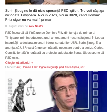
Sorin Şipoş nu le dă nicio speranţă PSD-iştilor: “Nu veți câștiga
niciodată Timișoara. Nici în 2028, nici în 3028, când Dominic
Fritz sigur nu va mai fi primar
05 august 2026 de:
Alex Nestor
PSD încearcă să-l înlăture pe Dominic Fritz din funcţia de primar al
Timişoarei prin introducerea unui amendament neconstituţional în Legea
integrităţii, a declarat miercuri liderul senatorilor USR, Sorin Şipoş. El a
anunţat că USR va strânge semnăturile necesare pentru a sesiza Curtea
Constituţională în legătură cu proiectul adoptat de Senat. Şipoş spune că
PSD este...
Citeşte tot articolul
Etichete:
aur
,
Dominic Fritz
,
legea integrității
,
psd
,
Sorin Sipos
,
usr