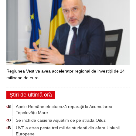
Regiunea Vest va avea accelerator regional de investiții de 14
milioane de euro
Știri de ultimă oră
Apele Române efectuează reparații la Acumularea
d
B
Topolovățu Mare
Se închide casieria Aquatim de pe strada Oituz
d
B
UVT a atras peste trei mii de studenți din afara Uniunii
d
B
Europene