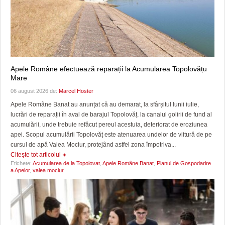
Apele Române efectuează reparații la Acumularea Topolovățu
Mare
06 august 2026 de:
Marcel Hoster
Apele Române Banat au anunțat că au demarat, la sfârșitul lunii iulie,
lucrări de reparații în aval de barajul Topolovăț, la canalul golirii de fund al
acumulării, unde trebuie refăcut pereul acestuia, deteriorat de eroziunea
apei. Scopul acumulării Topolovăț este atenuarea undelor de viitură de pe
cursul de apă Valea Mociur, protejând astfel zona împotriva...
Citeşte tot articolul
Etichete:
Acumularea de la Topolovat
,
Apele Române Banat
,
Planul de Gospodarire
a Apelor
,
valea mociur