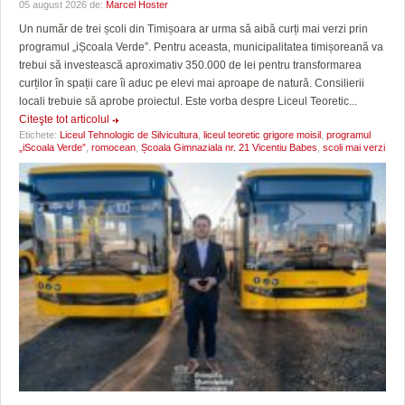
05 august 2026 de:
Marcel Hoster
Un număr de trei școli din Timișoara ar urma să aibă curți mai verzi prin
programul „iȘcoala Verde”. Pentru aceasta, municipalitatea timișoreană va
trebui să investească aproximativ 350.000 de lei pentru transformarea
curților în spații care îi aduc pe elevi mai aproape de natură. Consilierii
locali trebuie să aprobe proiectul. Este vorba despre Liceul Teoretic...
Citeşte tot articolul
Etichete:
Liceul Tehnologic de Silvicultura
,
liceul teoretic grigore moisil
,
programul
„iScoala Verde”
,
romocean
,
Școala Gimnaziala nr. 21 Vicentiu Babes
,
scoli mai verzi