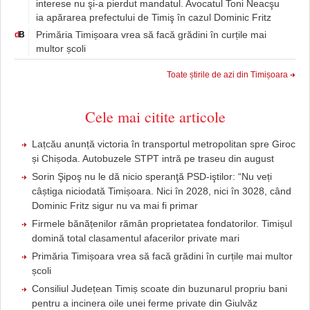
interese nu şi-a pierdut mandatul. Avocatul Toni Neacşu
ia apărarea prefectului de Timiş în cazul Dominic Fritz
Primăria Timișoara vrea să facă grădini în curțile mai
d
B
multor școli
Toate știrile de azi din Timișoara
Cele mai citite articole
Lațcău anunță victoria în transportul metropolitan spre Giroc
și Chișoda. Autobuzele STPT intră pe traseu din august
Sorin Şipoş nu le dă nicio speranţă PSD-iştilor: “Nu veți
câștiga niciodată Timișoara. Nici în 2028, nici în 3028, când
Dominic Fritz sigur nu va mai fi primar
Firmele bănățenilor rămân proprietatea fondatorilor. Timișul
domină total clasamentul afacerilor private mari
Primăria Timișoara vrea să facă grădini în curțile mai multor
școli
Consiliul Județean Timiș scoate din buzunarul propriu bani
pentru a incinera oile unei ferme private din Giulvăz