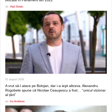
de:
Vlad Stoian
01 august 2026
A vrut să-l atace pe Bolojan, dar i-a ieşit altceva. Alexandru
Rogobete spune că Nicolae Ceauşescu a fost… “unicul vizionar
al țării”
de:
Ino Ardelean