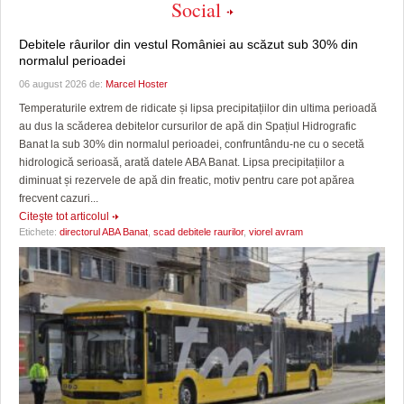
Social
Debitele râurilor din vestul României au scăzut sub 30% din
normalul perioadei
06 august 2026 de:
Marcel Hoster
Temperaturile extrem de ridicate și lipsa precipitațiilor din ultima perioadă
au dus la scăderea debitelor cursurilor de apă din Spațiul Hidrografic
Banat la sub 30% din normalul perioadei, confruntându-ne cu o secetă
hidrologică serioasă, arată datele ABA Banat. Lipsa precipitațiilor a
diminuat și rezervele de apă din freatic, motiv pentru care pot apărea
frecvent cazuri...
Citeşte tot articolul
Etichete:
directorul ABA Banat
,
scad debitele raurilor
,
viorel avram