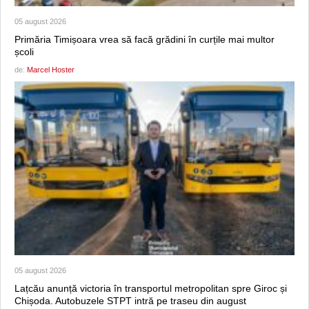
05 august 2026
Primăria Timișoara vrea să facă grădini în curțile mai multor
școli
de:
Marcel Hoster
05 august 2026
Lațcău anunță victoria în transportul metropolitan spre Giroc și
Chișoda. Autobuzele STPT intră pe traseu din august