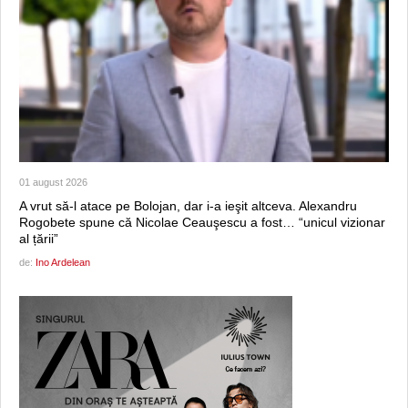
01 august 2026
A vrut să-l atace pe Bolojan, dar i-a ieşit altceva. Alexandru
Rogobete spune că Nicolae Ceauşescu a fost… “unicul vizionar
al țării”
de:
Ino Ardelean