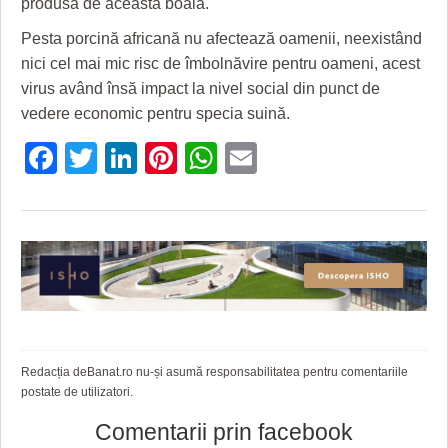
produsă de această boală.
Pesta porcină africană nu afectează oamenii, neexistând
nici cel mai mic risc de îmbolnăvire pentru oameni, acest
virus având însă impact la nivel social din punct de
vedere economic pentru specia suină.
Facebook
Twitter
LinkedIn
Pinterest
WhatsApp
Email
Redacția deBanat.ro nu-și asumă responsabilitatea pentru comentariile
postate de utilizatori.
Comentarii prin facebook