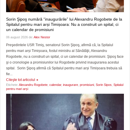
Sorin Şipoş numără “inaugurările” lui Alexandru Rogobete de la
Spitalul pentru mari arși Timișoara: Nu a construit un spital, ci
un calendar de promisiuni
06 august 2026 de:
Alex Nestor
Preşedintele USR Timiş, senatorul Sorin Şipoş, afirmă că, la Spitalul
pentru mari arși Timișoara, fostul ministru al Sănătăţii, Alexandru
Rogobete, nu a construit un spital, ci un calendar de promisiuni. Şipoş face
şi o cronologie a promisiunilor lui Rogobete privind inaugurarea acestui
spital. Sorin Şipoş afirmă că Spitalul pentru mari arși Timișoara trebuia să
fie...
Citeşte tot articolul
Etichete:
Alexandru Rogobete
,
calendar
,
inaugurare
,
promisiuni
,
Sorin Sipos
,
Spitalul
pentru mari arși