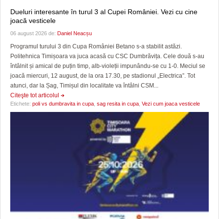
Dueluri interesante în turul 3 al Cupei României. Vezi cu cine
joacă vesticele
06 august 2026 de:
Daniel Neacșu
Programul turului 3 din Cupa României Betano s-a stabilit astăzi.
Politehnica Timișoara va juca acasă cu CSC Dumbrăvița. Cele două s-au
întâlnit și amical de puțin timp, alb-violeții impunându-se cu 1-0. Meciul se
joacă miercuri, 12 august, de la ora 17.30, pe stadionul „Electrica”. Tot
atunci, dar la Șag, Timișul din localitate va întâlni CSM...
Citeşte tot articolul
Etichete:
poli vs dumbravita in cupa
,
sag resita in cupa
,
Vezi cum joaca vesticele