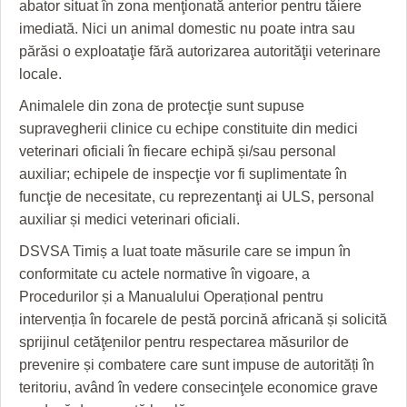
abator situat în zona menţionată anterior pentru tăiere
imediată. Nici un animal domestic nu poate intra sau
părăsi o exploataţie fără autorizarea autorităţii veterinare
locale.
Animalele din zona de protecţie sunt supuse
supravegherii clinice cu echipe constituite din medici
veterinari oficiali în fiecare echipă și/sau personal
auxiliar; echipele de inspecţie vor fi suplimentate în
funcţie de necesitate, cu reprezentanţi ai ULS, personal
auxiliar și medici veterinari oficiali.
DSVSA Timiș a luat toate măsurile care se impun în
conformitate cu actele normative în vigoare, a
Procedurilor și a Manualului Operațional pentru
intervenția în focarele de pestă porcină africană și solicită
sprijinul cetăţenilor pentru respectarea măsurilor de
prevenire și combatere care sunt impuse de autorități în
teritoriu, având în vedere consecinţele economice grave