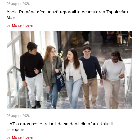
06 august 2026
Apele Române efectuează reparații la Acumularea Topolovățu
Mare
de:
Marcel Hoster
06 august 2026
UVT a atras peste trei mii de studenți din afara Uniunii
Europene
de:
Marcel Hoster