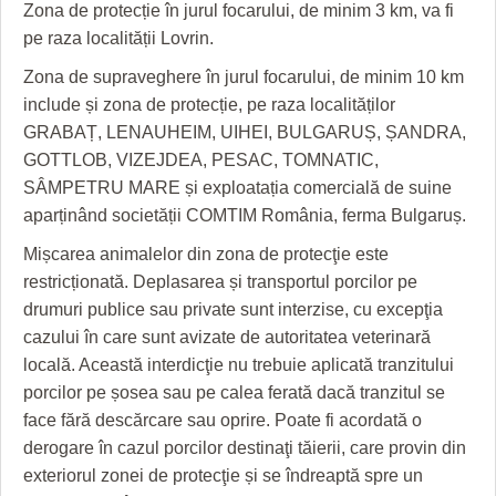
HARTA TIMIŞOAREI
Zona de protecție în jurul focarului, de minim 3 km, va fi
pe raza localității Lovrin.
LICEE, ŞCOLI ŞI GRĂDINIŢE DIN TIMIŞ
Zona de supraveghere în jurul focarului, de minim 10 km
PRIMĂRIILE DIN TIMIŞ
include și zona de protecție, pe raza localităților
GRABAȚ, LENAUHEIM, UIHEI, BULGARUȘ, ȘANDRA,
SFATUL MEDICULUI
GOTTLOB, VIZEJDEA, PESAC, TOMNATIC,
SÂMPETRU MARE și exploatația comercială de suine
SFATURI JURIDICE
aparținând societății COMTIM România, ferma Bulgaruș.
Mișcarea animalelor din zona de protecţie este
restricționată. Deplasarea și transportul porcilor pe
drumuri publice sau private sunt interzise, cu excepţia
cazului în care sunt avizate de autoritatea veterinară
locală. Această interdicţie nu trebuie aplicată tranzitului
porcilor pe șosea sau pe calea ferată dacă tranzitul se
face fără descărcare sau oprire. Poate fi acordată o
derogare în cazul porcilor destinaţi tăierii, care provin din
exteriorul zonei de protecţie și se îndreaptă spre un