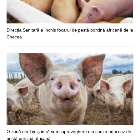
Direcția Sanitară a închis focarul de pestă porcină africană de la
Checea
O zonă din Timiș intră sub supraveghere din cauza unui caz de
pestă porcină africană