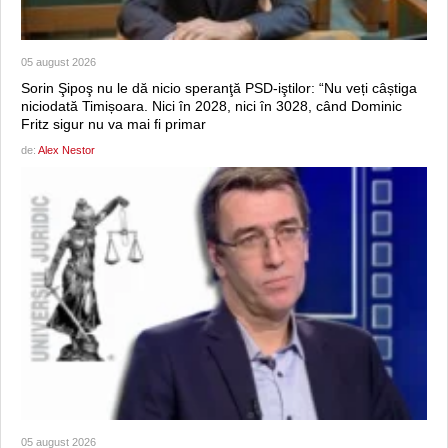
05 august 2026
Sorin Şipoş nu le dă nicio speranţă PSD-iştilor: “Nu veți câștiga
niciodată Timișoara. Nici în 2028, nici în 3028, când Dominic
Fritz sigur nu va mai fi primar
de:
Alex Nestor
05 august 2026