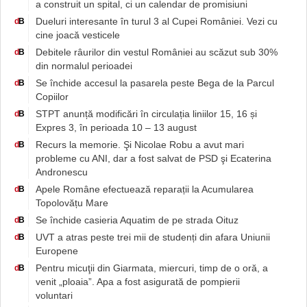
a construit un spital, ci un calendar de promisiuni
Dueluri interesante în turul 3 al Cupei României. Vezi cu
d
B
cine joacă vesticele
Debitele râurilor din vestul României au scăzut sub 30%
d
B
din normalul perioadei
Se închide accesul la pasarela peste Bega de la Parcul
d
B
Copiilor
STPT anunță modificări în circulația liniilor 15, 16 și
d
B
Expres 3, în perioada 10 – 13 august
Recurs la memorie. Şi Nicolae Robu a avut mari
d
B
probleme cu ANI, dar a fost salvat de PSD şi Ecaterina
Andronescu
Apele Române efectuează reparații la Acumularea
d
B
Topolovățu Mare
Se închide casieria Aquatim de pe strada Oituz
d
B
UVT a atras peste trei mii de studenți din afara Uniunii
d
B
Europene
Pentru micuţii din Giarmata, miercuri, timp de o oră, a
d
B
venit „ploaia”. Apa a fost asigurată de pompierii
voluntari