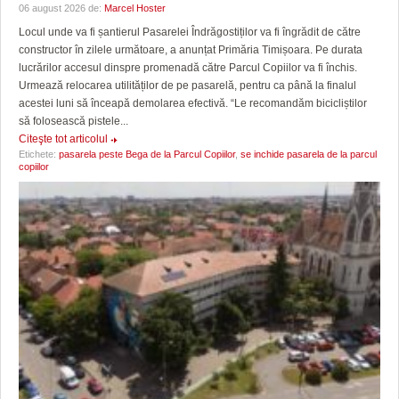
06 august 2026 de:
Marcel Hoster
Locul unde va fi șantierul Pasarelei Îndrăgostiților va fi îngrădit de către
constructor în zilele următoare, a anunțat Primăria Timișoara. Pe durata
lucrărilor accesul dinspre promenadă către Parcul Copiilor va fi închis.
Urmează relocarea utilităților de pe pasarelă, pentru ca până la finalul
acestei luni să înceapă demolarea efectivă. “Le recomandăm bicicliștilor
să folosească pistele...
Citeşte tot articolul
Etichete:
pasarela peste Bega de la Parcul Copiilor
,
se inchide pasarela de la parcul
copiilor