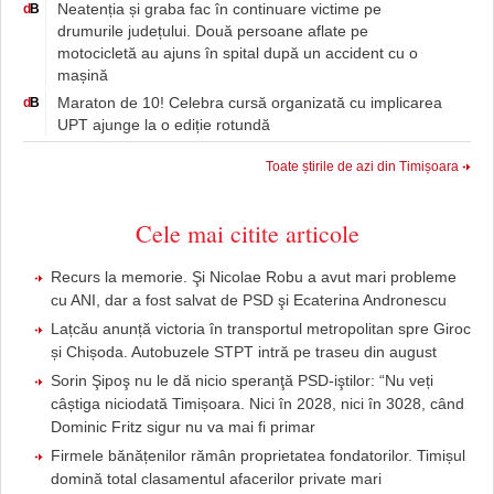
Neatenția și graba fac în continuare victime pe
d
B
drumurile județului. Două persoane aflate pe
motocicletă au ajuns în spital după un accident cu o
mașină
Maraton de 10! Celebra cursă organizată cu implicarea
d
B
UPT ajunge la o ediție rotundă
Toate știrile de azi din Timișoara
Cele mai citite articole
Recurs la memorie. Şi Nicolae Robu a avut mari probleme
cu ANI, dar a fost salvat de PSD şi Ecaterina Andronescu
Lațcău anunță victoria în transportul metropolitan spre Giroc
și Chișoda. Autobuzele STPT intră pe traseu din august
Sorin Şipoş nu le dă nicio speranţă PSD-iştilor: “Nu veți
câștiga niciodată Timișoara. Nici în 2028, nici în 3028, când
Dominic Fritz sigur nu va mai fi primar
Firmele bănățenilor rămân proprietatea fondatorilor. Timișul
domină total clasamentul afacerilor private mari