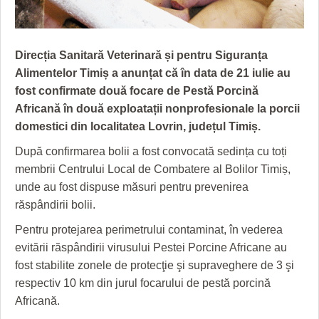
GRĂDINA TAICII DOMNULUI
CRONICĂ DE FILM
ACCIDENTE
ZIARISTU’ DE TERASĂ
UNDE MERGEM
ANUNŢURI
Direcția Sanitară Veterinară și pentru Siguranța
CU OIŞTEA-N KIERKEGAARD
FILME DOCUMENTARE
INFO SI UTILE
Alimentelor Timiș a anunțat că în data de 21 iulie au
fost confirmate două focare de Pestă Porcină
FINANŢĂRI DE LA A LA Z
CLIPURI VIDEO
CULTURA
Africană în două exploatații nonprofesionale la porcii
PE SURSE
JOCURI ONLINE
INVATAMANT
domestici din localitatea Lovrin, județul Timiș.
JUSTITIE
După confirmarea bolii a fost convocată sedința cu toți
membrii Centrului Local de Combatere al Bolilor Timiș,
FILME DOCUMENTARE
unde au fost dispuse măsuri pentru prevenirea
răspândirii bolii.
CLIPURI VIDEO
Pentru protejarea perimetrului contaminat, în vederea
JOCURI ONLINE
evitării răspândirii virusului Pestei Porcine Africane au
fost stabilite zonele de protecţie şi supraveghere de 3 şi
DIVERSE
respectiv 10 km din jurul focarului de pestă porcină
FARMACII DIN TIMIŞOARA
Africană.