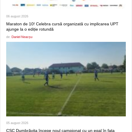
06 august 2026
Maraton de 10! Celebra cursă organizată cu implicarea UPT
ajunge la o ediție rotundă
de:
Daniel Neacșu
05 august 2026
CSC Dumbrăviţa începe noul campionat cu un egal în faţa